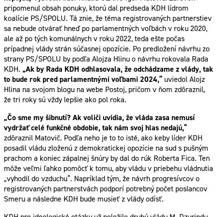
pripomenul obsah ponuky, ktorú dal predseda KDH lídrom
koalície PS/SPOLU. Tá znie, že téma registrovaných partnerstiev
sa nebude otvárať hneď po parlamentných voľbách v roku 2020,
ale až po tých komunálnych v roku 2022, teda ešte počas
prípadnej vlády strán súčasnej opozície. Po predložení návrhu zo
strany PS/SPOLU by podľa Alojza Hlinu o návrhu rokovala Rada
KDH.
„Ak by Rada KDH odhlasovala, že odchádzame z vlády, tak
to bude rok pred parlamentnými voľbami 2024,“
uviedol Alojz
Hlina na svojom blogu na webe Postoj, pričom v ňom zdôraznil,
že tri roky sú vždy lepšie ako pol roka.
„Čo sme my šibnutí? Ak voliči uvidia, že vláda zasa nemusí
vydržať celé funkčné obdobie, tak nám svoj hlas nedajú,“
zdôraznil Matovič. Podľa neho je to to isté, ako keby líder KDH
posadil vládu zloženú z demokratickej opozície na sud s pušným
prachom a koniec zápalnej šnúry by dal do rúk Roberta Fica. Ten
môže veľmi ľahko pomôcť k tomu, aby vládu v priebehu vládnutia
„vyhodil do vzduchu“. Napríklad tým, že návrh progresívcov o
registrovaných partnerstvách podporí potrebný počet poslancov
Smeru a následne KDH bude musieť z vlády odísť.
KDH pre ideologické otázky už položilo druhú vládu M. Dzurindu,