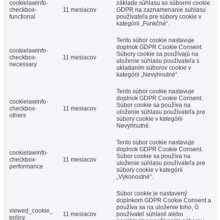
cookielawinfo-
základe súhlasu so súbormi cookie
checkbox-
11 mesiacov
GDPR na zaznamenanie súhlasu
functional
používateľa pre súbory cookie v
kategórii „Funkčné“.
Tento súbor cookie nastavuje
doplnok GDPR Cookie Consent.
cookielawinfo-
Súbory cookie sa používajú na
checkbox-
11 mesiacov
uloženie súhlasu používateľa s
necessary
ukladaním súborov cookie v
kategórii „Nevyhnutné“.
Tento súbor cookie nastavuje
doplnok GDPR Cookie Consent.
cookielawinfo-
Súbor cookie sa používa na
checkbox-
11 mesiacov
uloženie súhlasu používateľa pre
others
súbory cookie v kategórii
Nevyhnutné.
Tento súbor cookie nastavuje
doplnok GDPR Cookie Consent.
cookielawinfo-
Súbor cookie sa používa na
checkbox-
11 mesiacov
uloženie súhlasu používateľa pre
performance
súbory cookie v kategórii
„Výkonostné“.
Súbor cookie je nastavený
doplnkom GDPR Cookie Consent a
používa sa na uloženie toho, či
viewed_cookie_
11 mesiacov
používateľ súhlasil alebo
policy