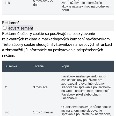
5 mesiacov 27
iutk
zhromažďovanie informácií o
dni
aktivite návštevníkov na produktoch
Issuu.
Reklamné
advertisement
Reklamné súbory cookie sa používajú na poskytovanie
relevantných reklám a marketingových kampaní návštevníkom.
Tieto súbory cookie sledujú návštevníkov na webových stránkach
a zhromažďujú informácie na poskytovanie prispôsobených
reklám.
Sušenka
Trvanie
Popis
Facebook nastavuje tento súbor
cookie tak, aby používateľom
zobrazoval relevantné reklamy
fr
3 mesiace
sledovaním správania používateľov
na webe, na stránkach, ktoré majú
Facebook pixel alebo plugin
Facebooku.
Quantserve nastavuje súbor cookie
mc na anonymné sledovanie
mc
1 rok 1 mesiac
správania používateľov na webovej