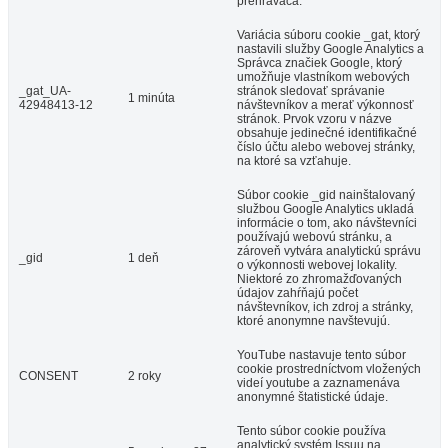
prehrávača.
Variácia súboru cookie _gat, ktorý
nastavili služby Google Analytics a
Správca značiek Google, ktorý
umožňuje vlastníkom webových
_gat_UA-
stránok sledovať správanie
1 minúta
42948413-12
návštevníkov a merať výkonnosť
stránok. Prvok vzoru v názve
obsahuje jedinečné identifikačné
číslo účtu alebo webovej stránky,
na ktoré sa vzťahuje.
Súbor cookie _gid nainštalovaný
službou Google Analytics ukladá
informácie o tom, ako návštevníci
používajú webovú stránku, a
zároveň vytvára analytickú správu
_gid
1 deň
o výkonnosti webovej lokality.
Niektoré zo zhromažďovaných
údajov zahŕňajú počet
návštevníkov, ich zdroj a stránky,
ktoré anonymne navštevujú.
YouTube nastavuje tento súbor
cookie prostredníctvom vložených
CONSENT
2 roky
videí youtube a zaznamenáva
anonymné štatistické údaje.
Tento súbor cookie používa
analytický systém Issuu na