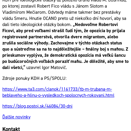
po ktorej zostavil Robert Fico vládu s Jánom Slotom a
Vladimírom Mečiarom. Odvtedy máme takmer bez prestávky
vládu Smeru. Hnutie OĽANO preto už niekoľko dní hovorí, aby sa
dali tieto ideologické otázky bokom.
„Nedovoľme Robertovi
Ficovi, aby pred voľbami strašil ľudí tým, že opozícia by prijala
registrované partnerstvá, otvorila dvere migrantom, alebo
zrušila sociálne výhody. Zachovajme v týchto otázkach status
quo a sústreďme sa na to najdôležitejšie – finálny boj s mafiou. Z
prieskumov vyplýva, že demokratická opozícia má veľkú šancu
po budúcoročných voľbách poraziť mafiu. Je dôležité, aby sme to
dali všetci,“
uzavrel Igor Matovič.
Zdroje ponuky KDH a PS/SPOLU:
https://www.ta3.com/clanok/
1161733/tb-m-trubana-m-
beblaveho-a-hlinu-o-
vysledkoch-spolocnych-
rokovani.html
https://blog.postoj.sk/46084/
30-dni
Ďalšie novinky
Kontakt