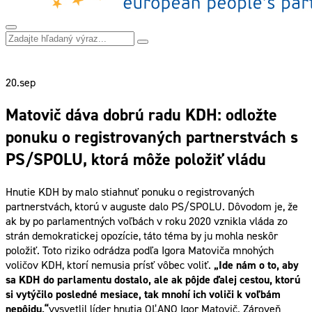
20.
sep
Matovič dáva dobrú radu KDH: odložte
ponuku o registrovaných partnerstvách s
PS/SPOLU, ktorá môže položiť vládu
Hnutie KDH by malo stiahnuť ponuku o registrovaných
partnerstvách, ktorú v auguste dalo PS/SPOLU. Dôvodom je, že
ak by po parlamentných voľbách v roku 2020 vznikla vláda zo
strán demokratickej opozície, táto téma by ju mohla neskôr
položiť. Toto riziko odrádza podľa Igora Matoviča mnohých
voličov KDH, ktorí nemusia prísť vôbec voliť.
„Ide nám o to, aby
sa KDH do parlamentu dostalo, ale ak pôjde ďalej cestou, ktorú
si vytýčilo posledné mesiace, tak mnohí ich voliči k voľbám
nepôjdu,“
vysvetlil líder hnutia OĽANO Igor Matovič. Zároveň