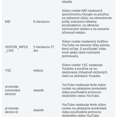
lokalite.
Súbor cookie NID nastavený
spoločnosťou Google sa používa
na reklamné účely; na obmedzenie
NID
6 mesiacov
počtu zobrazení reklamy
používateľovi, na stlmenie
nechcených reklám a na meranie
účinnosti reklám.
Súbor cookie nastavený službou
YouTube na meranie šírky pásma,
VISITOR_INFO1
5 mesiacov 27
ktorý určuje, či používateľ získa
_LIVE
dní
nové alebo staré rozhranie
prehrávača.
Súbor cookie YSC nastavuje
Youtube a používa sa na
YSC
relácia
sledovanie zhliadnutí vložených
videí na stránkach Youtube.
YouTube nastavuje tento súbor
yt-remote-
cookie na ukladanie predvolieb
connected-
okamih
videa používateľa pomocou
devices
vloženého videa YouTube.
YouTube nastavuje tento súbor
yt-remote-
cookie na ukladanie predvolieb
okamih
device-id
videa používateľa pomocou
vloženého videa YouTube.