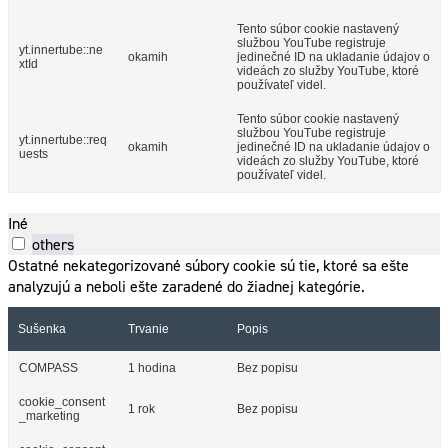
Tento súbor cookie nastavený
službou YouTube registruje
yt.innertube::ne
okamih
jedinečné ID na ukladanie údajov o
xtId
videách zo služby YouTube, ktoré
používateľ videl.
Tento súbor cookie nastavený
službou YouTube registruje
yt.innertube::req
okamih
jedinečné ID na ukladanie údajov o
uests
videách zo služby YouTube, ktoré
používateľ videl.
Iné
others
Ostatné nekategorizované súbory cookie sú tie, ktoré sa ešte
analyzujú a neboli ešte zaradené do žiadnej kategórie.
Sušenka
Trvanie
Popis
COMPASS
1 hodina
Bez popisu
cookie_consent
1 rok
Bez popisu
_marketing