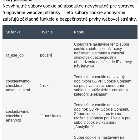
Nevyhnutné súbory cookie sú absolútne nevyhnutné pre správne
fungovanie webovej stránky. Tieto súbory cookie anonymne
zaisťujú základné funkcie a bezpečnostné prvky webovej stránky.
Sušenka
Trvanie
Popis
Cloudflare nastavuje tento súbor
cookie s cieľom zlepšiť časy
načítavania stránky a zakázať
cf_use_ob
použité
akékoľvek bezpečnostné
obmedzenia na základe IP adresy
návštevníka.
Tento súbor cookie nastavený
cookielawinfo-
doplnkom GDPR Cookie Consent
checkbox-
1 rok
sa používa na zaznamenanie
advertisement
súhlasu používateľa s cookies v
kategórii „Reklama“.
Tento súbor cookie nastavuje
doplnok GDPR Cookie Consent.
cookielawinfo-
Súbor cookie sa používa na
checkbox-
11 mesiacov
uloženie súhlasu používateľa pre
analytics
súbory cookie v kategórii
„Analytické“.
Súbor cookie je nastavený na