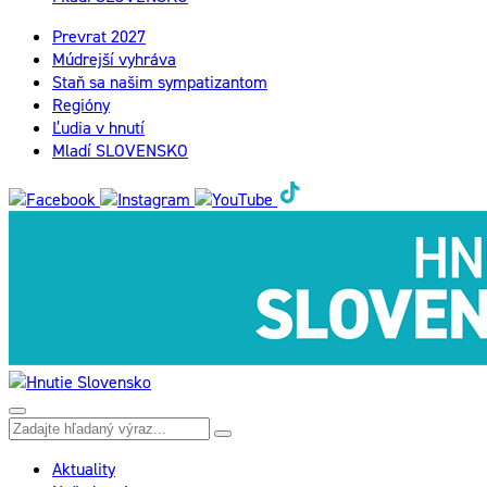
Prevrat 2027
Múdrejší vyhráva
Staň sa našim sympatizantom
Regióny
Ľudia v hnutí
Mladí SLOVENSKO
Aktuality