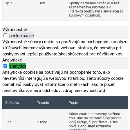
sp_t
1 rok
Spotify na webovú stránku a tiež
zaznamenáva informácie o
interakcii používateľa súvisiacej so
zvukovým obsahom.
Výkonnostné
performance
Výkonnostné súbory cookie sa používajú na pochopenie a analýzu
kľúčových indexov výkonnosti webovej stránky, čo pomáha pri
poskytovaní lepšej používateľskej skúsenosti pre návštevníkov.
Analytické
analytics
Analytické cookies sa používajú na pochopenie toho, ako
návštevníci interagujú s webovou stránkou. Tieto súbory cookie
pomáhajú poskytovať informácie o metrikách, ako je počet
návštevníkov, miera odchodov, zdroj návštevnosti atď.
Sušenka
Trvanie
Popis
Súbor cookie nastavený službou
YouTube na meranie šírky pásma,
_ga
2 roky
ktorý určuje, či používateľ získa
nové alebo staré rozhranie