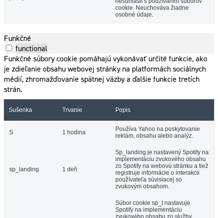
nesúhlasil s používaním súborov
cookie. Neuchováva žiadne
osobné údaje.
Funkčné
functional
Funkčné súbory cookie pomáhajú vykonávať určité funkcie, ako
je zdieľanie obsahu webovej stránky na platformách sociálnych
médií, zhromažďovanie spätnej väzby a ďalšie funkcie tretích
strán.
Sušenka
Trvanie
Popis
Používa Yahoo na poskytovanie
S
1 hodina
reklám, obsahu alebo analýz.
Sp_landing je nastavený Spotify na
implementáciu zvukového obsahu
zo Spotify na webovú stránku a tiež
sp_landing
1 deň
registruje informácie o interakcii
používateľa súvisiacej so
zvukovým obsahom.
Súbor cookie sp_t nastavuje
Spotify na implementáciu
zvukového obsahu zo služby