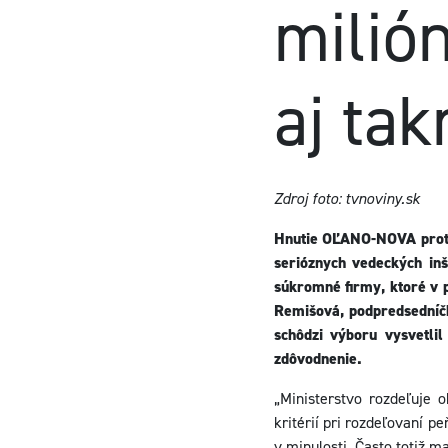
milió
aj ta
Zdroj foto: tvnoviny.sk
Hnutie OĽANO-NOVA protes
serióznych vedeckých inš
súkromné firmy, ktoré v p
Remišová, podpredsedníčk
schôdzi výboru vysvetli
zdôvodnenie.
„Ministerstvo rozdeľuje
kritérií pri rozdeľovaní 
v minulosti. Často totiž 