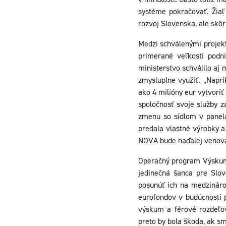
systéme pokračovať. Žiaľ 
rozvoj Slovenska, ale skô
Medzi schválenými projekt
primerané veľkosti podn
ministerstvo schválilo a
zmysluplne využiť. „Napr
ako 4 milióny eur vytvori
spoločnosť svoje služby z
zmenu so sídlom v panelá
predala vlastné výrobky a
NOVA bude naďalej venov
Operačný program Výskum a
jedinečná šanca pre Slov
posunúť ich na medzináro
eurofondov v budúcnosti 
výskum a férové rozdeľov
preto by bola škoda, ak s