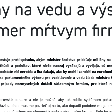
ny na vedu a v
kmer mŕtvym fi
tuje proti spôsobu, akým minister školstva prideľuje milióny n
titúcií a podnikov, ktoré niečo naozaj vyrábajú a vyvíjajú, sú m
odstate nič nerobia a iba čakajú, ako by mohli zarobiť na eurofo
a parlamentného výboru pre vzdelávanie a vedu žiada ministra šk
l prípady nezmyselných dotácií súkromným firmám, pre ktoré n
 obrovské peniaze a nie je možné, aby tak robilo systémom pok
peňazí sa dnes musíme pozrieť aj na to, ako dopadli podobné megal
mali nulový prínos pre slovenskú vedu a obyvateľov krajiny. Bolo by