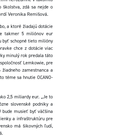
o školstva, zdá sa nejde o
tvrdí Veronika Remišová.
o, a ktoré žiadajú dotácie
ke takmer 5 miliónov eur
byť schopné tieto milióny
ravke chce z dotácie viac
ky minulý rok predala táto
r spoločnosť Lemkowie, pre
16 žiadneho zamestnanca a
ejto téme sa hnutie OĽANO-
o 2,5 miliardy eur. „Je to
iózne slovenské podniky a
Ú bude musieť byť väčšina
enky a infraštruktúru pre
vensko má šikovných ľudí,
á.