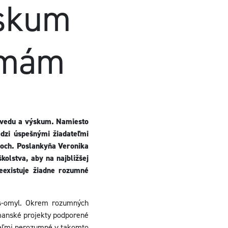
ýskum
rmám
a vedu a výskum. Namiesto
edzi úspešnými žiadateľmi
ndoch. Poslankyňa Veronika
olstva, aby na najbližšej
eexistuje žiadne rozumné
us-omyl. Okrem rozumných
omanské projekty podporené
 veľmi nerozumné v takomto