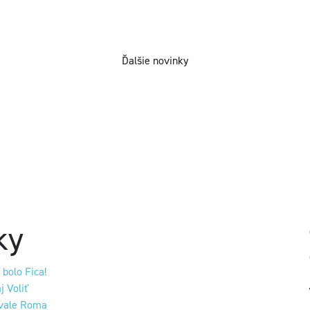
Ďalšie novinky
ky
 bolo Fica!
j Voliť
vale Roma