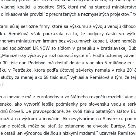
vládnej koalícii a osobitne SNS, ktorá má na starosti ministerstv
r o inkasovanie provízií z predražených a nezmyselných projektov,“ 
ami sú aj seriózne firmy, ktoré sa výskumu a vývoju venujú dlhodob
iku. Remišová však poukázala na to, že podpory často vo výš
j mnohým miniatúrnym firmám bez výskumných kapacít, ktoré nemôžu 
íklad spoločnosť I.K.NOW so sídlom v paneláku v bratislavskej Dúb
ť „Manažérsky výukový a rozhodovací systém“. Podľa účtovnej závier
a 30 tisíc eur. Podobne má dostať dotáciu viac ako 5 miliónov eu
ku v Petržalke, ktorá podľa účtovej závierky nemala v roku 20
 služby za menej ako 58 tisíc eur,“ vyhlásila Remišová s tým, že t
ať.
 inovácie má z eurofondov a zo štátneho rozpočtu rozdeliť viac ak
ensko, ako vytvoriť lepšie podmienky pre slovenskú vedu a ser
dnú úroveň. Je pravdepodobné, že kvôli tlaku ostatných štátov E
použitá na výskum a inovácie. Ak nevytvoríme na Slovensku podmi
anie dotácií, môže sa stať, že ostaneme na chvoste Európy. Slo
me ostali len výrobnou dielňou s nízkymi mzdami,“ uzavrela Remišov