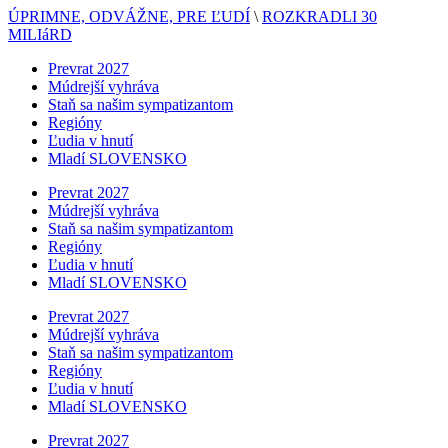
ÚPRIMNE, ODVÁŽNE, PRE ĽUDÍ
\
ROZKRADLI 30
MILIáRD
Prevrat 2027
Múdrejší vyhráva
Staň sa našim sympatizantom
Regióny
Ľudia v hnutí
Mladí SLOVENSKO
Prevrat 2027
Múdrejší vyhráva
Staň sa našim sympatizantom
Regióny
Ľudia v hnutí
Mladí SLOVENSKO
Prevrat 2027
Múdrejší vyhráva
Staň sa našim sympatizantom
Regióny
Ľudia v hnutí
Mladí SLOVENSKO
Prevrat 2027