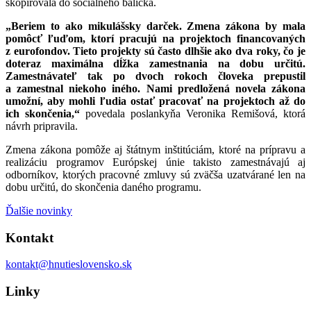
skopírovala do sociálneho balíčka.
„Beriem to ako mikulášsky darček. Zmena zákona by mala
pomôcť ľuďom, ktorí pracujú na projektoch financovaných
z eurofondov. Tieto projekty sú často dlhšie ako dva roky, čo je
doteraz maximálna dĺžka zamestnania na dobu určitú.
Zamestnávateľ tak po dvoch rokoch človeka prepustil
a zamestnal niekoho iného. Nami predložená novela zákona
umožní, aby mohli ľudia ostať pracovať na projektoch až do
ich skončenia,“
povedala poslankyňa Veronika Remišová, ktorá
návrh pripravila.
Zmena zákona pomôže aj štátnym inštitúciám, ktoré na prípravu a
realizáciu programov Európskej únie takisto zamestnávajú aj
odborníkov, ktorých pracovné zmluvy sú zväčša uzatvárané len na
dobu určitú, do skončenia daného programu.
Ďalšie novinky
Kontakt
kontakt@hnutieslovensko.sk
Linky