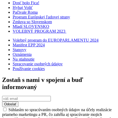
Dosť bolo Fica!
Hybaj Voliť
Pačivale Roma
Program Európskej ľudovej strany
Zmluva so Slovenskom
Mladí SLOVENSKO
VOLEBNÝ PROGRAM 2023
Volebný program do EUROPARLAMENTU 2024
Manifest EPP 2024
Stanovy
Oznámenia
Na stiahnutie
Spracovanie osobných údajov
Používanie cookies
Zostaň s nami v spojení a buď
informovaný
Odoslať
Súhlasím so spracúvaním osobných údajov na účely realizácie
priameho marketingu a PR, čo zahŕňa aj spracúvanie mojich