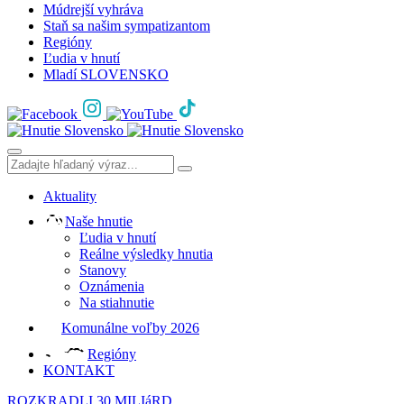
Múdrejší vyhráva
Staň sa našim sympatizantom
Regióny
Ľudia v hnutí
Mladí SLOVENSKO
Aktuality
Naše hnutie
Ľudia v hnutí
Reálne výsledky hnutia
Stanovy
Oznámenia
Na stiahnutie
Komunálne voľby 2026
Regióny
KONTAKT
ROZKRADLI 30 MILIáRD