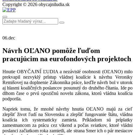
Copyright © 2026 obycajniludia.sk
06.
dec
Návrh OĽANO pomôže ľuďom
pracujúcim na eurofondových projektoch
Hnutie OBYČAJNÍ ĽUDIA a nezávislé osobnosti (OĽANO) milo
prekvapil nezvyklý prístup vládnej koalície k návrhu Veroniky
Remišovej na doplnenie Zákonníka práce, keďže návrh bol v utorok
aj hlasmi koaličných poslancov posunutý do druhého čítania. Ide po
dlhom čase o prvú opozičnú novelu zákona, ktorú vládna koalícia
podporila.
Napriek tomu, že mnohé návrhy hnutia OĽANO majú za cieľ
zlepšiť život ľudí na Slovensku a zlepšiť fungovanie štátu, vládna
koalícia ich systematicky zamieta. Príkladom sú príplatky
zamestnancom za prácu cez víkend a počas sviatkov, ktoré vládni
poslanci začiatkom roka zamietli, ale strana Smer ich o pár mesiacov