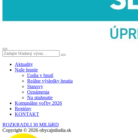
Aktuality
Naše hnutie
Ľudia v hnutí
Reálne výsledky hnutia
Stanovy
Oznámenia
Na stiahnutie
Komunálne voľby 2026
Regióny
KONTAKT
ROZKRADLI 30 MILIáRD
Copyright © 2026 obycajniludia.sk