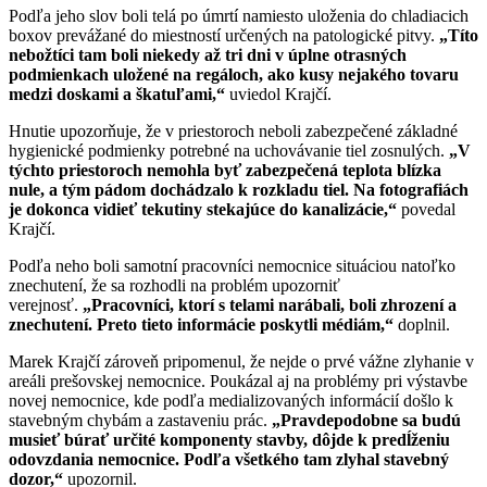
Podľa jeho slov boli telá po úmrtí namiesto uloženia do chladiacich
boxov prevážané do miestností určených na patologické pitvy.
„Títo
nebožtíci tam boli niekedy až tri dni v úplne otrasných
podmienkach uložené na regáloch, ako kusy nejakého tovaru
medzi doskami a škatuľami,“
uviedol Krajčí.
Hnutie upozorňuje, že v priestoroch neboli zabezpečené základné
hygienické podmienky potrebné na uchovávanie tiel zosnulých.
„V
týchto priestoroch nemohla byť zabezpečená teplota blízka
nule, a tým pádom dochádzalo k rozkladu tiel. Na fotografiách
je dokonca vidieť tekutiny stekajúce do kanalizácie,“
povedal
Krajčí.
Podľa neho boli samotní pracovníci nemocnice situáciou natoľko
znechutení, že sa rozhodli na problém upozorniť
verejnosť.
„Pracovníci, ktorí s telami narábali, boli zhrození a
znechutení. Preto tieto informácie poskytli médiám,“
doplnil.
Marek Krajčí zároveň pripomenul, že nejde o prvé vážne zlyhanie v
areáli prešovskej nemocnice. Poukázal aj na problémy pri výstavbe
novej nemocnice, kde podľa medializovaných informácií došlo k
stavebným chybám a zastaveniu prác.
„Pravdepodobne sa budú
musieť búrať určité komponenty stavby, dôjde k predĺženiu
odovzdania nemocnice. Podľa všetkého tam zlyhal stavebný
dozor,“
upozornil.