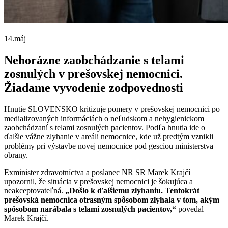
14.
máj
Nehorázne zaobchádzanie s telami
zosnulých v prešovskej nemocnici.
Žiadame vyvodenie zodpovednosti
Hnutie SLOVENSKO kritizuje pomery v prešovskej nemocnici po
medializovaných informáciách o neľudskom a nehygienickom
zaobchádzaní s telami zosnulých pacientov. Podľa hnutia ide o
ďalšie vážne zlyhanie v areáli nemocnice, kde už predtým vznikli
problémy pri výstavbe novej nemocnice pod gesciou ministerstva
obrany.
Exminister zdravotníctva a poslanec NR SR Marek Krajčí
upozornil, že situácia v prešovskej nemocnici je šokujúca a
neakceptovateľná.
„Došlo k ďalšiemu zlyhaniu. Tentokrát
prešovská nemocnica otrasným spôsobom zlyhala v tom, akým
spôsobom narábala s telami zosnulých pacientov,“
povedal
Marek Krajčí.