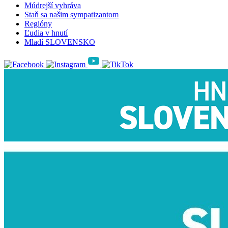
Múdrejší vyhráva
Staň sa našim sympatizantom
Regióny
Ľudia v hnutí
Mladí SLOVENSKO