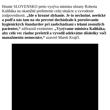
Hnutie SLOVENSKO preto vyzýva ministra obrany Roberta
Kaliňáka na okamžité prešetrenie celej situácie a vyvodenie
zodpovednosti.
„Ide o hrozné zlyhanie. Je to nechutné, neetické
a podľa nás tam na sto percent dochádzalo k porušovaniu
hygienických štandardov pri zaobchádzaní s telami zosnulých
pacientov,“
zdôraznil exminister.
„Vyzývame ministra Kaliňáka,
aby celú vec riadne prešetril a vyvodil adekvátne dôsledky voči
manažmentu nemocnice,“
uzavrel Marek Krajčí.