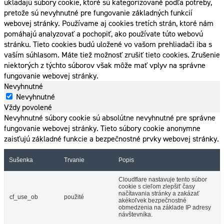
ukladajú súbory cookie, ktoré sú kategorizované podľa potreby,
pretože sú nevyhnutné pre fungovanie základných funkcií
webovej stránky. Používame aj cookies tretích strán, ktoré nám
pomáhajú analyzovať a pochopiť, ako používate túto webovú
stránku. Tieto cookies budú uložené vo vašom prehliadači iba s
vaším súhlasom. Máte tiež možnosť zrušiť tieto cookies. Zrušenie
niektorých z týchto súborov však môže mať vplyv na správne
fungovanie webovej stránky.
Nevyhnutné
Nevyhnutné
Vždy povolené
Nevyhnutné súbory cookie sú absolútne nevyhnutné pre správne
fungovanie webovej stránky. Tieto súbory cookie anonymne
zaisťujú základné funkcie a bezpečnostné prvky webovej stránky.
Sušenka
Trvanie
Popis
Cloudflare nastavuje tento súbor
cookie s cieľom zlepšiť časy
načítavania stránky a zakázať
cf_use_ob
použité
akékoľvek bezpečnostné
obmedzenia na základe IP adresy
návštevníka.