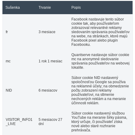
Sušenka
Trvanie
Popis
Facebook nastavuje tento súbor
cookie tak, aby používateľom
zobrazoval relevantné reklamy
fr
3 mesiace
sledovaním správania používateľov
na webe, na stránkach, ktoré majú
Facebook pixel alebo plugin
Facebooku.
Quantserve nastavuje súbor cookie
mc na anonymné sledovanie
mc
1 rok 1 mesiac
správania používateľov na webovej
lokalite.
Súbor cookie NID nastavený
spoločnosťou Google sa používa
na reklamné účely; na obmedzenie
NID
6 mesiacov
počtu zobrazení reklamy
používateľovi, na stlmenie
nechcených reklám a na meranie
účinnosti reklám.
Súbor cookie nastavený službou
YouTube na meranie šírky pásma,
VISITOR_INFO1
5 mesiacov 27
ktorý určuje, či používateľ získa
_LIVE
dní
nové alebo staré rozhranie
prehrávača.