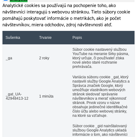
Analytické cookies sa používajú na pochopenie toho, ako
návštevníci interagujú s webovou stránkou. Tieto súbory cookie
pomáhajú poskytovať informácie o metrikách, ako je počet
návštevníkov, miera odchodov, zdroj návštevnosti atď.
Sušenka
Trvanie
Popis
Súbor cookie nastavený službou
YouTube na meranie šírky pásma,
_ga
2 roky
ktorý určuje, či používateľ získa
nové alebo staré rozhranie
prehrávača.
Variácia súboru cookie _gat, ktorý
nastavili služby Google Analytics a
Správca značiek Google, ktorý
umožňuje vlastníkom webových
_gat_UA-
stránok sledovať správanie
1 minúta
42948413-12
návštevníkov a merať výkonnosť
stránok. Prvok vzoru v názve
obsahuje jedinečné identifikačné
číslo účtu alebo webovej stránky,
na ktoré sa vzťahuje.
Súbor cookie _gid nainštalovaný
službou Google Analytics ukladá
informácie o tom, ako návštevníci