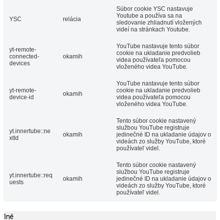
Súbor cookie YSC nastavuje
Youtube a používa sa na
YSC
relácia
sledovanie zhliadnutí vložených
videí na stránkach Youtube.
YouTube nastavuje tento súbor
yt-remote-
cookie na ukladanie predvolieb
connected-
okamih
videa používateľa pomocou
devices
vloženého videa YouTube.
YouTube nastavuje tento súbor
yt-remote-
cookie na ukladanie predvolieb
okamih
device-id
videa používateľa pomocou
vloženého videa YouTube.
Tento súbor cookie nastavený
službou YouTube registruje
yt.innertube::ne
okamih
jedinečné ID na ukladanie údajov o
xtId
videách zo služby YouTube, ktoré
používateľ videl.
Tento súbor cookie nastavený
službou YouTube registruje
yt.innertube::req
okamih
jedinečné ID na ukladanie údajov o
uests
videách zo služby YouTube, ktoré
používateľ videl.
Iné