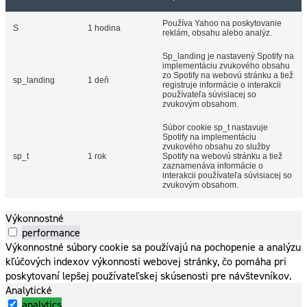
Používa Yahoo na poskytovanie
S
1 hodina
reklám, obsahu alebo analýz.
Sp_landing je nastavený Spotify na
implementáciu zvukového obsahu
zo Spotify na webovú stránku a tiež
sp_landing
1 deň
registruje informácie o interakcii
používateľa súvisiacej so
zvukovým obsahom.
Súbor cookie sp_t nastavuje
Spotify na implementáciu
zvukového obsahu zo služby
sp_t
1 rok
Spotify na webovú stránku a tiež
zaznamenáva informácie o
interakcii používateľa súvisiacej so
zvukovým obsahom.
Výkonnostné
performance
Výkonnostné súbory cookie sa používajú na pochopenie a analýzu
kľúčových indexov výkonnosti webovej stránky, čo pomáha pri
poskytovaní lepšej používateľskej skúsenosti pre návštevníkov.
Analytické
analytics