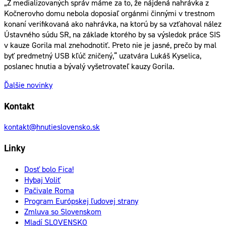
„Z medializovaných správ máme za to, že nájdená nahrávka z
Kočnerovho domu nebola doposiaľ orgánmi činnými v trestnom
konaní verifikovaná ako nahrávka, na ktorú by sa vzťahoval nález
Ústavného súdu SR, na základe ktorého by sa výsledok práce SIS
v kauze Gorila mal znehodnotiť. Preto nie je jasné, prečo by mal
byť predmetný USB kľúč zničený,“ uzatvára Lukáš Kyselica,
poslanec hnutia a bývalý vyšetrovateľ kauzy Gorila.
Ďalšie novinky
Kontakt
kontakt@hnutieslovensko.sk
Linky
Dosť bolo Fica!
Hybaj Voliť
Pačivale Roma
Program Európskej ľudovej strany
Zmluva so Slovenskom
Mladí SLOVENSKO