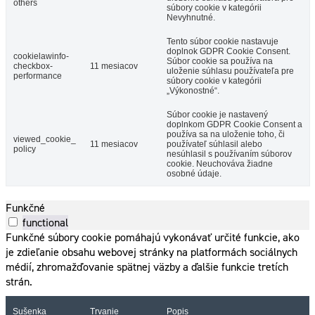
others
súbory cookie v kategórii
Nevyhnutné.
Tento súbor cookie nastavuje
doplnok GDPR Cookie Consent.
cookielawinfo-
Súbor cookie sa používa na
checkbox-
11 mesiacov
uloženie súhlasu používateľa pre
performance
súbory cookie v kategórii
„Výkonostné“.
Súbor cookie je nastavený
doplnkom GDPR Cookie Consent a
používa sa na uloženie toho, či
viewed_cookie_
11 mesiacov
používateľ súhlasil alebo
policy
nesúhlasil s používaním súborov
cookie. Neuchováva žiadne
osobné údaje.
Funkčné
functional
Funkčné súbory cookie pomáhajú vykonávať určité funkcie, ako
je zdieľanie obsahu webovej stránky na platformách sociálnych
médií, zhromažďovanie spätnej väzby a ďalšie funkcie tretích
strán.
Sušenka
Trvanie
Popis