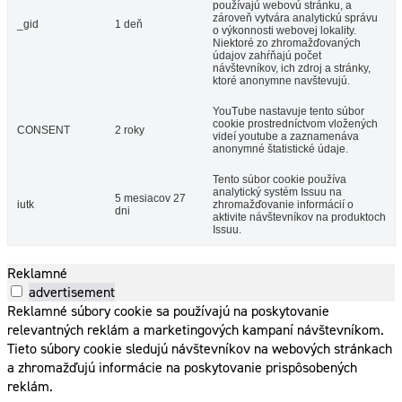
používajú webovú stránku, a
zároveň vytvára analytickú správu
_gid
1 deň
o výkonnosti webovej lokality.
Niektoré zo zhromažďovaných
údajov zahŕňajú počet
návštevníkov, ich zdroj a stránky,
ktoré anonymne navštevujú.
YouTube nastavuje tento súbor
cookie prostredníctvom vložených
CONSENT
2 roky
videí youtube a zaznamenáva
anonymné štatistické údaje.
Tento súbor cookie používa
analytický systém Issuu na
5 mesiacov 27
iutk
zhromažďovanie informácií o
dni
aktivite návštevníkov na produktoch
Issuu.
Reklamné
advertisement
Reklamné súbory cookie sa používajú na poskytovanie
relevantných reklám a marketingových kampaní návštevníkom.
Tieto súbory cookie sledujú návštevníkov na webových stránkach
a zhromažďujú informácie na poskytovanie prispôsobených
reklám.