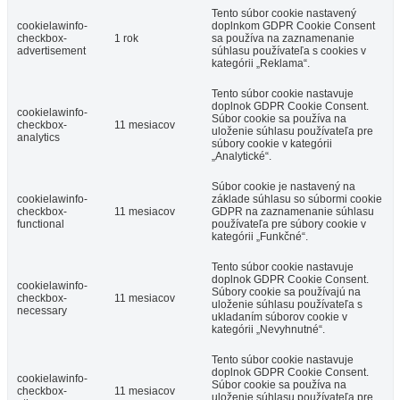
Tento súbor cookie nastavený
cookielawinfo-
doplnkom GDPR Cookie Consent
checkbox-
1 rok
sa používa na zaznamenanie
advertisement
súhlasu používateľa s cookies v
kategórii „Reklama“.
Tento súbor cookie nastavuje
doplnok GDPR Cookie Consent.
cookielawinfo-
Súbor cookie sa používa na
checkbox-
11 mesiacov
uloženie súhlasu používateľa pre
analytics
súbory cookie v kategórii
„Analytické“.
Súbor cookie je nastavený na
cookielawinfo-
základe súhlasu so súbormi cookie
checkbox-
11 mesiacov
GDPR na zaznamenanie súhlasu
functional
používateľa pre súbory cookie v
kategórii „Funkčné“.
Tento súbor cookie nastavuje
doplnok GDPR Cookie Consent.
cookielawinfo-
Súbory cookie sa používajú na
checkbox-
11 mesiacov
uloženie súhlasu používateľa s
necessary
ukladaním súborov cookie v
kategórii „Nevyhnutné“.
Tento súbor cookie nastavuje
doplnok GDPR Cookie Consent.
cookielawinfo-
Súbor cookie sa používa na
checkbox-
11 mesiacov
uloženie súhlasu používateľa pre