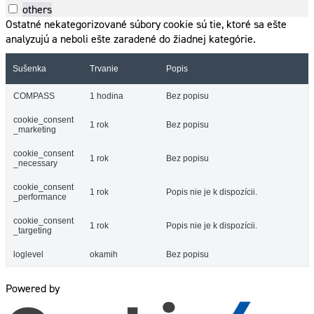
others
Ostatné nekategorizované súbory cookie sú tie, ktoré sa ešte
analyzujú a neboli ešte zaradené do žiadnej kategórie.
Sušenka
Trvanie
Popis
COMPASS
1 hodina
Bez popisu
cookie_consent
1 rok
Bez popisu
_marketing
cookie_consent
1 rok
Bez popisu
_necessary
cookie_consent
1 rok
Popis nie je k dispozícii.
_performance
cookie_consent
1 rok
Popis nie je k dispozícii.
_targeting
loglevel
okamih
Bez popisu
Powered by