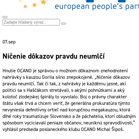
07.
sep
Ničenie dôkazov pravdu neumlčí
Hnutie OĽANO je správou o možnom dôkaznom znehodnotení
nahrávky s kauzou Gorila silno znepokojené. „Ničenie dôkazov
pravdu neumlčí. Tak či tak, z nahrávky je každému jasné, akí
politici sa s Haščákom stretávali, s akými pohnútkami a aký
kolotoč zlodejskej špirály to vyvolalo. Boj o právny charakter
štátu však trvá a chcem veriť, že generálna prokuratúra týmto
nevyniesla definitívny ortieľ nad korupčnou megakauzou, ktorá
dlhé roky traumatizuje Slovensko a že páchatelia, ktorí obludným
spôsobom vyciciavali peniaze občanov, neuniknú spravodlivosti,“
vyhlásil predseda poslaneckého klubu OĽANO Michal Šipoš.