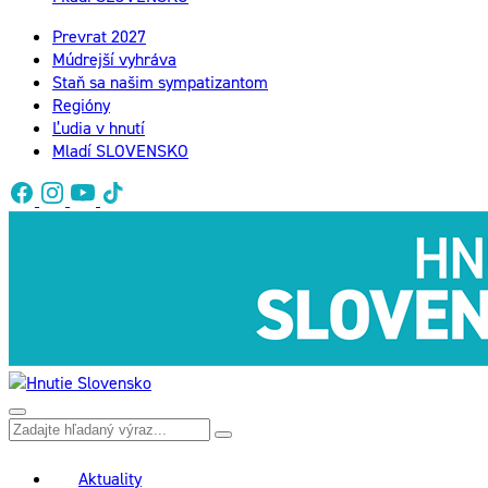
Prevrat 2027
Múdrejší vyhráva
Staň sa našim sympatizantom
Regióny
Ľudia v hnutí
Mladí SLOVENSKO
Aktuality