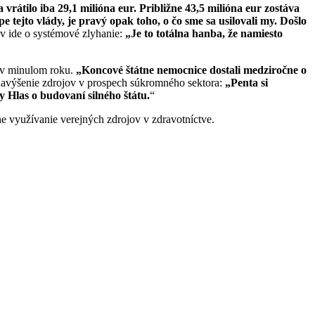
vrátilo iba 29,1 mili
óna eur. Približne 43,5 mili
óna eur zostáva
pe tejto vlády, je pravý opak toho, o čo sme sa usilovali my. Došlo
ov ide o systémové zlyhanie:
„Je to totálna hanba, že namiesto
e v minulom roku.
„Koncové štátne nemocnice dostali medziroč
ne o
navýšenie zdrojov v prospech súkromného sektora:
„Penta si
 Hlas o budovaní silného štátu.
“
e využívanie verejných zdrojov v zdravotníctve.