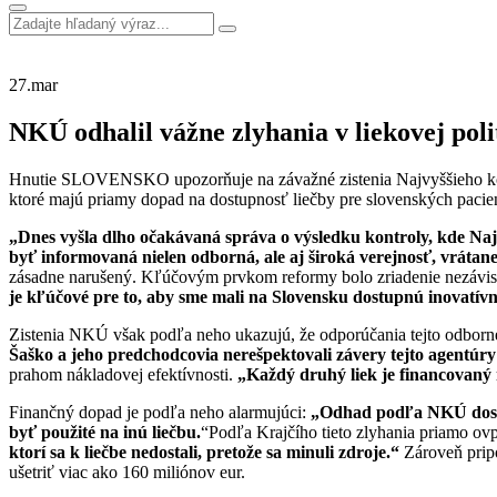
27.
mar
NKÚ odhalil vážne zlyhania v liekovej poli
Hnutie SLOVENSKO upozorňuje na závažné zistenia Najvyššieho kontro
ktoré majú priamy dopad na dostupnosť liečby pre slovenských pacie
„Dnes vyšla dlho očaká
vaná sprá
va o výsledku kontroly, kde Naj
byť informovaná nielen odborná, ale aj široká verejnosť, vrátan
zásadne narušený. Kľúčovým prvkom reformy bolo zriadenie nezávisl
je kľúčov
é pre to, aby sme mali na Slovensku dostupnú inovatívn
Zistenia NKÚ však podľa neho ukazujú, že odporúčania tejto odborne
Šaško a jeho predchodcovia
nerešpektovali závery tejto agentúr
prahom nákladovej efektívnosti.
„Každý druhý liek je financovan
Finančný dopad je podľa neho alarmujúci:
„Odhad podľa NKÚ dosah
byť
použit
é na inú liečbu.
“Podľa Krajčího tieto zlyhania priamo ovp
ktorí sa k liečbe nedostali, pretože sa minuli zdroje.“
Zároveň prip
ušetriť viac ako 160 miliónov eur.