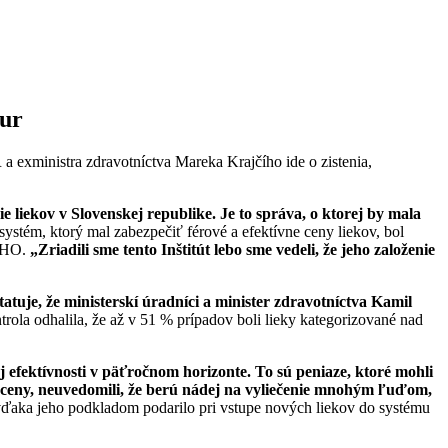
eur
exministra zdravotníctva Mareka Krajčího ide o zistenia,
e liekov v Slovenskej republike. Je to správa, o ktorej by mala
ystém, ktorý mal zabezpečiť férové a efektívne ceny liekov, bol
NIHO.
„Zriadili sme tento Inštitút lebo sme vedeli, že jeho založenie
atuje, že ministerskí úradníci a minister zdravotníctva Kamil
rola odhalila, že až v 51 % prípadov boli lieky kategorizované nad
efektívnosti v päťročnom horizonte. To sú peniaze, ktor
é mohli
 ceny, neuvedomili, ž
e berú nádej na vyliečenie mnohým ľuďom,
ďaka jeho podkladom podarilo pri vstupe nových liekov do systému