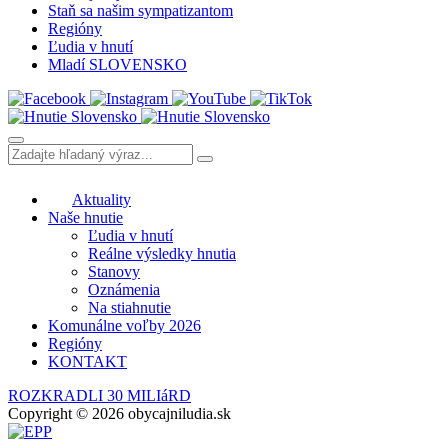
Staň sa našim sympatizantom
Regióny
Ľudia v hnutí
Mladí SLOVENSKO
Aktuality
Naše hnutie
Ľudia v hnutí
Reálne výsledky hnutia
Stanovy
Oznámenia
Na stiahnutie
Komunálne voľby 2026
Regióny
KONTAKT
ROZKRADLI 30 MILIáRD
Copyright © 2026 obycajniludia.sk