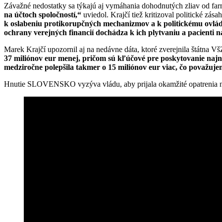
Závažné nedostatky sa týkajú aj vymáhania dohodnutých zliav od far
na účtoch spoločností,“
uviedol. Krajčí tiež kritizoval politické zá
k oslabeniu protikorupčných mechanizmov a k politick
ému ovlád
ochrany verejných financií dochádza k ich plytvaniu a pacienti n
Marek Krajčí upozornil aj na nedávne dáta, ktoré zverejnila štátna V
37 mili
ónov eur menej, prič
om sú kľúčov
é pre poskytovanie najná
medziročne polepšila takmer o 15 mili
ónov eur viac, čo považuje
Hnutie SLOVENSKO vyzýva vládu, aby prijala okamžité opatrenia na n