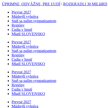
ÚPRIMNE, ODVÁŽNE, PRE ĽUDÍ
\
ROZKRADLI 30 MILIáRD
Prevrat 2027
Múdrejší vyhráva
Staň sa našim sympatizantom
Regióny
Ľudia v hnutí
Mladí SLOVENSKO
Prevrat 2027
Múdrejší vyhráva
Staň sa našim sympatizantom
Regióny
Ľudia v hnutí
Mladí SLOVENSKO
Prevrat 2027
Múdrejší vyhráva
Staň sa našim sympatizantom
Regióny
Ľudia v hnutí
Mladí SLOVENSKO
Prevrat 2027
Múdrejší vyhráva