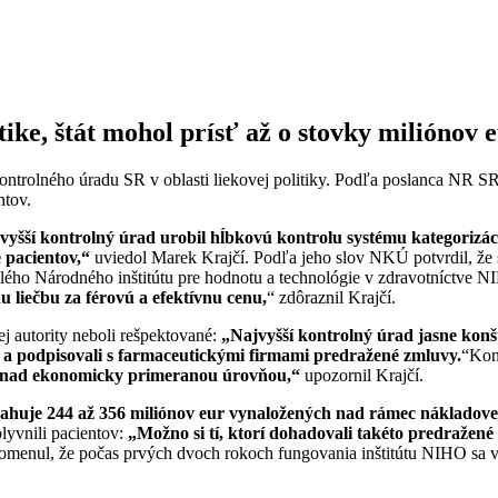
tike, štát mohol prísť až o stovky miliónov 
lného úradu SR v oblasti liekovej politiky. Podľa poslanca NR SR a 
ntov.
vyšší kontrolný úrad urobil hĺbkovú kontrolu syst
ému kategorizáci
e pacientov,“
uviedol Marek Krajčí. Podľa jeho slov NKÚ potvrdil, že s
ého Národného inštitútu pre hodnotu a technológie v zdravotníctve 
u liečbu za f
érovú a efektívnu cenu,
“ zdôraznil Krajčí.
j autority neboli rešpektované:
„Najvyšší kontrolný úrad jasne konšt
y a podpisovali s farmaceutickými firmami predražen
é zmluvy.
“Kont
ý nad ekonomicky primeranou úrovňou,“
upozornil Krajčí.
uje 244 až 356 mili
ónov eur vynaložených nad rámec nákladovej 
lyvnili pacientov:
„Mož
no si tí, ktorí dohadovali tak
éto predražen
é
omenul, že počas prvých dvoch rokoch fungovania inštitútu NIHO sa v