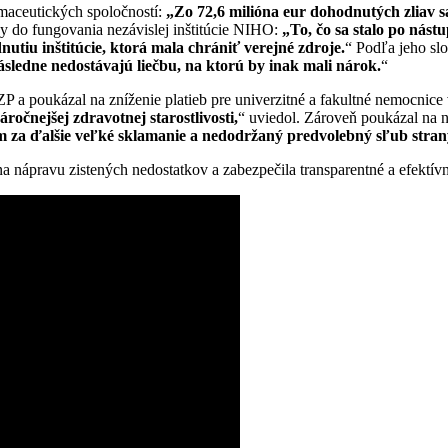
maceutických spoločností:
„
Zo 72,6 mili
óna eur dohodnutých zliav sa 
sahy do fungovania nezávislej inštitúcie NIHO:
„To, čo sa stalo po nástu
nutiu inštitúcie, ktorá mala chrániť verejn
é zdroje.
“ Podľa jeho sl
ásledne nedostávajú liečbu, na ktorú by inak mali nárok.
“
šZP a poukázal na zníženie platieb pre univerzitné a fakultné nemocnic
ročnejšej zdravotnej starostlivosti,
“ uviedol. Zároveň poukázal na 
m za ďalšie veľk
é sklamanie a nedodržaný predvolebný sľub strany
ápravu zistených nedostatkov a zabezpečila transparentné a efektívn