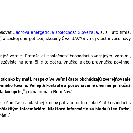
rešovať
Jadrová energetická spoločnosť Slovenska
, a. s. Táto firma,
) a českej energetickej skupiny ČEZ. JAVYS v nej vlastní väčšinový
rejné zdroje. Pretože ak spoločnosť hospodári s verejnými zdrojmi,
závisle na tom, či je to dcéra, vnučka, alebo pravnučka povinnej
 tak ako by mali, respektíve veľmi často obchádzajú zverejňovanie
vaného tovaru. Verejná kontrola a porovnávanie cien nie je možná
ia korupcie,“
poznamenala Remišová.
tného času a vlastnej rodiny patrajú po tom, ako štát hospodári s
k dôležitým informáciám. Niektoré informácie sa hľadajú len ťažko,
ráni.“