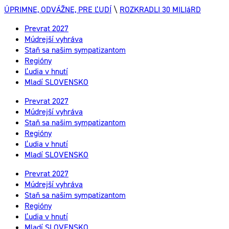
ÚPRIMNE, ODVÁŽNE, PRE ĽUDÍ
\
ROZKRADLI 30 MILIáRD
Prevrat 2027
Múdrejší vyhráva
Staň sa našim sympatizantom
Regióny
Ľudia v hnutí
Mladí SLOVENSKO
Prevrat 2027
Múdrejší vyhráva
Staň sa našim sympatizantom
Regióny
Ľudia v hnutí
Mladí SLOVENSKO
Prevrat 2027
Múdrejší vyhráva
Staň sa našim sympatizantom
Regióny
Ľudia v hnutí
Mladí SLOVENSKO