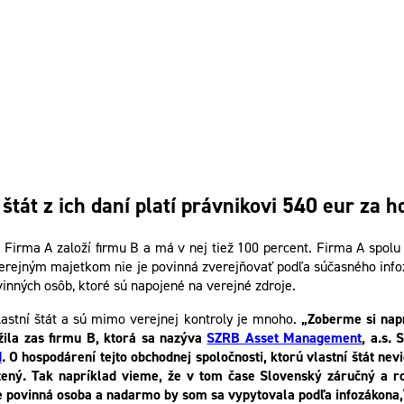
štát z ich daní platí právnikovi 540 eur za h
. Firma A založí firmu B a má v nej tiež 100 percent. Firma A spolu
 s verejným majetkom nie je povinná zverejňovať podľa súčasného in
vinných osôb, ktoré sú napojené na verejné zdroje.
vlastní štát a sú mimo verejnej kontroly je mnoho.
„Zoberme si nap
žila zas firmu B, ktorá sa nazýva
SZRB Asset Management
, a.s.
d
. O hospodárení tejto obchodnej spoločnosti, ktorú vlastní štát n
ožený. Tak napríklad vieme, že v tom čase Slovenský záručný a r
je povinná osoba a nadarmo by som sa vypytovala podľa infozákona,