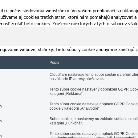
itku počas sledovania webstránky. Vo vašom prehliadači sa ukladajú
užívame aj cookies tretích strán, ktoré nám pomáhajú analyzovať a 
nosť zrušiť tieto cookies. Zrušenie niektorých z týchto súborov vš
ngovanie webovej stránky. Tieto súbory cookie anonymne zaisťujú z
Popis
Cloudflare nastavuje tento súbor cookie s cieľom z
na základe IP adresy návštevníka.
Tento súbor cookie nastavený doplnkom GDPR Cooki
kategórii „Reklama“.
Tento súbor cookie nastavuje doplnok GDPR Cookie 
ov
cookie v kategórii „Analytické“.
Súbor cookie je nastavený na základe súhlasu so s
ov
kategórii „Funkčné“.
Tento súbor cookie nastavuje doplnok GDPR Cookie 
ov