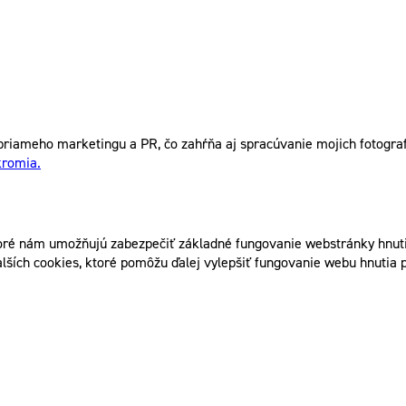
riameho marketingu a PR, čo zahŕňa aj spracúvanie mojich fotografi
kromia.
ré nám umožňujú zabezpečiť základné fungovanie webstránky hnutia
lších cookies, ktoré pomôžu ďalej vylepšiť fungovanie webu hnutia p