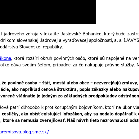
ekt jadrového zdroja v lokalite Jaslovské Bohunice, ktorý bude zast
dnikom slovenskej Jadrovej a vyraďovacej spoločnosti, a. s. (JAVYS
odárstva Slovenskej republiky.
zákona
, ktorá rozšíri okruh povinných osôb, ktoré sú napojené na ve
koľko dáva svojim šéfom, prípadne za čo nakupuje právne služby. Ne
 že povinné osoby – štát, mestá alebo obce – nezverejňujú zmluvy,
rmácie, ako napríklad cenová štruktúra, popis zákazky alebo nakupo
otvorené vládnutie je jedným zo základných predpokladov odstránen
vá patrí dlhodobo k protikorupčným bojovníkom, ktorí na úkor vlas
 cestičky, ako obísť existujúci infozákon, aby sa nedalo dopátrať 
, ktoré sa nemusia zverejňovať. Náš návrh tieto nezrovnalosti odst
karemisova.blog.sme.sk/