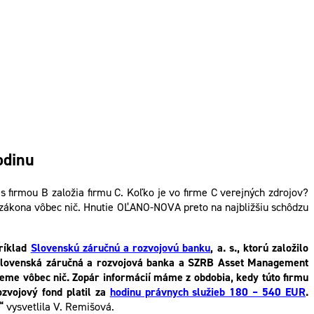
odinu
 s firmou B založia firmu C. Koľko je vo firme C verejných zdrojov?
fozákona vôbec nič. Hnutie OĽANO-NOVA preto na najbližšiu schôdzu
ríklad
Slovenskú záručnú a rozvojovú banku
, a. s., ktorú založilo
 Slovenská záručná a rozvojová banka a SZRB Asset Management
evieme vôbec nič. Zopár informácií máme z obdobia, kedy túto firmu
ozvojový fond platil za
hodinu právnych služieb 180 – 540 EUR
.
“
vysvetlila V. Remišová.