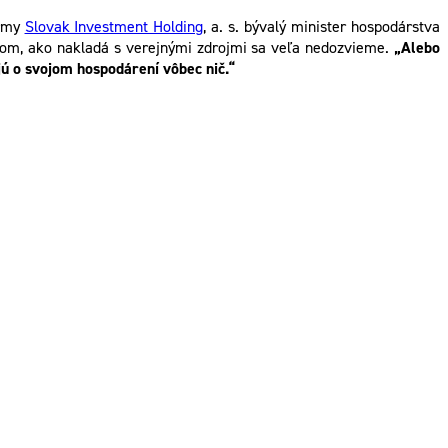
irmy
Slovak Investment Holding
, a. s. bývalý minister hospodárstva
o tom, ako nakladá s verejnými zdrojmi sa veľa nedozvieme.
„Alebo
jú o svojom hospodárení vôbec nič.“