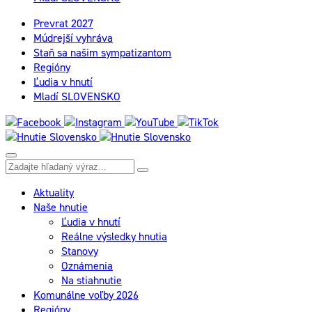
Prevrat 2027
Múdrejší vyhráva
Staň sa našim sympatizantom
Regióny
Ľudia v hnutí
Mladí SLOVENSKO
Aktuality
Naše hnutie
Ľudia v hnutí
Reálne výsledky hnutia
Stanovy
Oznámenia
Na stiahnutie
Komunálne voľby 2026
Regióny