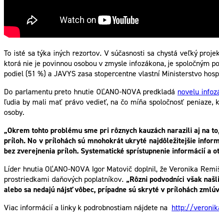
To isté sa týka iných rezortov. V súčasnosti sa chystá veľký proj
ktorá nie je povinnou osobou v zmysle infozákona, je spoločným po
podiel (51 %) a JAVYS zasa stopercentne vlastní Ministerstvo hosp
Do parlamentu preto hnutie OĽANO-NOVA predkladá
novelu info
ľudia by mali mať právo vedieť, na čo míňa spoločnosť peniaze, 
osoby.
„Okrem tohto problému sme pri rôznych kauzách narazili aj na to,
príloh. No v prílohách sú mnohokrát ukryté najdôležitejšie info
bez zverejnenia príloh. Systematické sprístupnenie informácií a 
Líder hnutia OĽANO-NOVA Igor Matovič doplnil, že Veronika Remišo
prostriedkami daňových poplatníkov.
„Rôzni podvodníci však našli
alebo sa nedajú nájsť vôbec, prípadne sú skryté v prílohách zmlúv
Viac informácií a linky k podrobnostiam nájdete na
http://veroni