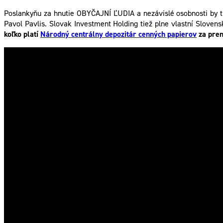
Poslankyňu za hnutie OBYČAJNÍ ĽUDIA a nezávislé osobnosti by ti
Pavol Pavlis. Slovak Investment Holding tiež plne vlastní Sloven
koľko platí
Národný centrálny depozitár cenných papierov
za pren