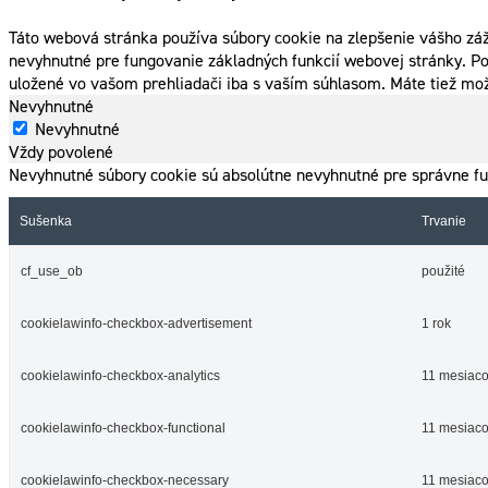
Táto webová stránka používa súbory cookie na zlepšenie vášho záž
nevyhnutné pre fungovanie základných funkcií webovej stránky. Po
uložené vo vašom prehliadači iba s vaším súhlasom. Máte tiež mož
Nevyhnutné
Nevyhnutné
Vždy povolené
Nevyhnutné súbory cookie sú absolútne nevyhnutné pre správne fu
Sušenka
Trvanie
cf_use_ob
použité
cookielawinfo-checkbox-advertisement
1 rok
cookielawinfo-checkbox-analytics
11 mesiac
cookielawinfo-checkbox-functional
11 mesiac
cookielawinfo-checkbox-necessary
11 mesiac