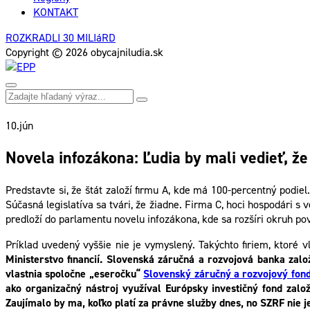
KONTAKT
ROZKRADLI 30 MILIáRD
Copyright © 2026 obycajniludia.sk
10.
jún
Novela infozákona: Ľudia by mali vedieť, že 
Predstavte si, že štát založí firmu A, kde má 100-percentný podiel
Súčasná legislatíva sa tvári, že žiadne. Firma C, hoci hospodári
predloží do parlamentu novelu infozákona, kde sa rozšíri okruh po
Príklad uvedený vyššie nie je vymyslený. Takýchto firiem, ktoré 
Ministerstvo financií. Slovenská záručná a rozvojová banka zalo
vlastnia spoločne „eseročku“
Slovenský záručný a rozvojový fon
ako organizačný nástroj využíval Európsky investičný fond zal
Zaujímalo by ma, koľko platí za právne služby dnes, no SZRF nie 