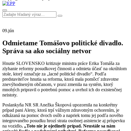
09.
jún
Odmietame Tomášovo politické divadlo.
Správa sa ako sociálny netvor
Hnutie SLOVENSKO kritizuje ministra práce Erika Tomáša za
zlyhanie reformy posudkovej činnosti a odmieta účasť na okrúhlom
stole, ktorý označuje za „lacné politické divadlo“. Podľa
predstaviteľov hnutia sa reforma, ktorá mala pomôcť zdravotne
znevýhodneným občanom, v praxi zmenila na systém, ktorý
mnohých pripravil o potrebnú pomoc a uvrhol ich do existenčnej
neistoty.
Poslankyňa NR SR Anežka Škopová upozornila na konkrétny
prípad pani Aleny, ktorá trpí vážnym zdravotným ochorením, je
odkázaná na pomoc dvoch osôb a napriek tomu jej podľa nového
integrovaného posudku hrozí strata osobnej asistencie aj príspevku
na vozidlo
. „Toto nie je ojedinelý prípad. Neustále sa nám