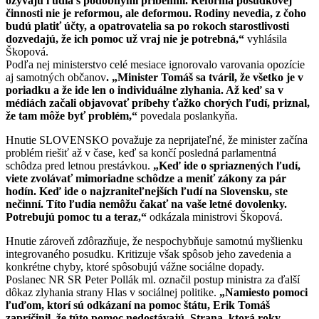
ozývajú ľudia s podobnými príbehmi. Reforma posudkovej
činnosti nie je reformou, ale deformou. Rodiny nevedia, z čoho
budú platiť účty, a opatrovatelia sa po rokoch starostlivosti
dozvedajú, že ich pomoc už vraj nie je potrebná,“
vyhlásila
Škopová.
Podľa nej ministerstvo celé mesiace ignorovalo varovania opozície
aj samotných občanov
. „Minister Tomáš sa tváril, že všetko je v
poriadku a že ide len o individuálne zlyhania. Až keď sa v
médiách začali objavovať príbehy ťažko chorých ľudí, priznal,
že tam môže byť problém,“
povedala poslankyňa.
Hnutie SLOVENSKO považuje za neprijateľné, že minister začína
problém riešiť až v čase, keď sa končí posledná parlamentná
schôdza pred letnou prestávkou.
„Keď ide o spriaznených ľudí,
viete zvolávať mimoriadne schôdze a meniť zákony za pár
hodín. Keď ide o najzraniteľnejších ľudí na Slovensku, ste
nečinní. Títo ľudia nemôžu čakať na vaše letné dovolenky.
Potrebujú pomoc tu a teraz,“
odkázala ministrovi Škopová.
Hnutie zároveň zdôrazňuje, že nespochybňuje samotnú myšlienku
integrovaného posudku. Kritizuje však spôsob jeho zavedenia a
konkrétne chyby, ktoré spôsobujú vážne sociálne dopady.
Poslanec NR SR Peter Pollák ml. označil postup ministra za ďalší
dôkaz zlyhania strany Hlas v sociálnej politike.
„Namiesto pomoci
ľuďom, ktorí sú odkázaní na pomoc štátu, Erik Tomáš
zapríčinil, že túto pomoc nedostávajú. Strana, ktorá roky