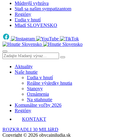
Múdrejší vyhráva
Staň sa našim sympatizantom
Regióny
Ľudia v hnutí
Mladí SLOVENSKO
Aktuality
Naše hnutie
Ľudia v hnutí
Reálne výsledky hnutia
Stanovy
Oznámenia
Na stiahnutie
Komunálne voľby 2026
Regióny
KONTAKT
ROZKRADLI 30 MILIáRD
Copyright © 2026 obycajniludia.sk