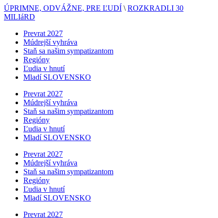
ÚPRIMNE, ODVÁŽNE, PRE ĽUDÍ
\
ROZKRADLI 30
MILIáRD
Prevrat 2027
Múdrejší vyhráva
Staň sa našim sympatizantom
Regióny
Ľudia v hnutí
Mladí SLOVENSKO
Prevrat 2027
Múdrejší vyhráva
Staň sa našim sympatizantom
Regióny
Ľudia v hnutí
Mladí SLOVENSKO
Prevrat 2027
Múdrejší vyhráva
Staň sa našim sympatizantom
Regióny
Ľudia v hnutí
Mladí SLOVENSKO
Prevrat 2027