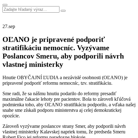
27.
sep
OĽANO je pripravené podporiť
stratifikáciu nemocníc. Vyzývame
Poslancov Smeru, aby podporili návrh
vlastnej ministerky
Hnutie OBYČAJNÍ ĽUDIA a nezávislé osobnosti (OĽANO) je
pripravené podporiť reformu nemocníc, tzv. stratifikáciu.
Sme radi, že sa nášmu hnutiu podarilo do reformy presadiť
maximálne čakacie lehoty pre pacientov. Bola to zároveň kľúčová
podmienka toho, aby OĽANO stratifikáciu podporilo, a vďaka našej
snahe sme získali podporu ministerstva aj celej demokratickej
opozície.
Zároveň vyzývame poslancov strany Smer, aby podporili návrh
vlastnej ministerky Kalavskej napriek tomu, že predseda Smeru
Robert Fico jej reformu paradoxne blokuje.