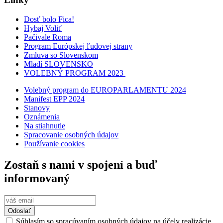
Dosť bolo Fica!
Hybaj Voliť
Pačivale Roma
Program Európskej ľudovej strany
Zmluva so Slovenskom
Mladí SLOVENSKO
VOLEBNÝ PROGRAM 2023
Volebný program do EUROPARLAMENTU 2024
Manifest EPP 2024
Stanovy
Oznámenia
Na stiahnutie
Spracovanie osobných údajov
Používanie cookies
Zostaň s nami v spojení a buď
informovaný
Odoslať
Súhlasím so spracúvaním osobných údajov na účely realizácie