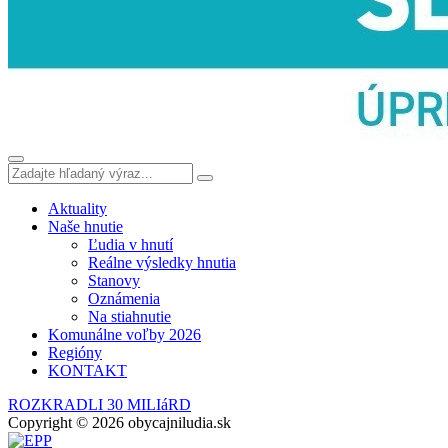
Aktuality
Naše hnutie
Ľudia v hnutí
Reálne výsledky hnutia
Stanovy
Oznámenia
Na stiahnutie
Komunálne voľby 2026
Regióny
KONTAKT
ROZKRADLI 30 MILIáRD
Copyright © 2026 obycajniludia.sk