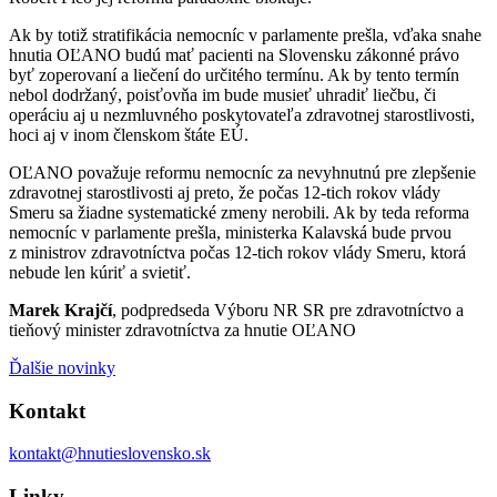
Ak by totiž stratifikácia nemocníc v parlamente prešla, vďaka snahe
hnutia OĽANO budú mať pacienti na Slovensku zákonné právo
byť zoperovaní a liečení do určitého termínu. Ak by tento termín
nebol dodržaný, poisťovňa im bude musieť uhradiť liečbu, či
operáciu aj u nezmluvného poskytovateľa zdravotnej starostlivosti,
hoci aj v inom členskom štáte EÚ.
OĽANO považuje reformu nemocníc za nevyhnutnú pre zlepšenie
zdravotnej starostlivosti aj preto, že počas 12-tich rokov vlády
Smeru sa žiadne systematické zmeny nerobili. Ak by teda reforma
nemocníc v parlamente prešla, ministerka Kalavská bude prvou
z ministrov zdravotníctva počas 12-tich rokov vlády Smeru, ktorá
nebude len kúriť a svietiť.
Marek Krajčí
, podpredseda Výboru NR SR pre zdravotníctvo a
tieňový minister zdravotníctva za hnutie OĽANO
Ďalšie novinky
Kontakt
kontakt@hnutieslovensko.sk
Linky