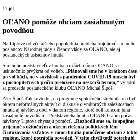
17.
júl
OĽANO pomôže obciam zasiahnutým
povodňou
Na Liptove od včerajšieho popoludnia prebieha trojdňové stretnutie
poslancov Národnej rady a členov vlády za OĽANO, ale aj
poslaneckých asistentov hnutia.
Stretnutie predstaviteľov hnutia a užšieho tímu OĽANO sa
uskutočnilo prvýkrát od volieb.
„Plánovali sme ho v krátkom čase
po voľbách, no v súvislosti s pandémiou COVID-19 muselo byť
z pochopiteľných príčin preložené na neskorší termín,”
vyjadril
sa predseda poslaneckého klubu OĽANO Michal Šipoš.
Ako Šipoš ďalej uviedol, na programe spoločného stretnutia má byť
okrem neformálnych aktivít či diskusie o vnútorných záležitostiach
hnutia aj návšteva obcí v danom regióne, ktoré boli koncom júna
zasiahnuté povodňami. Predstavitelia hnutia OĽANO sa im počas
návštevy Liptova chystajú pomôcť.
„Rozhodli sme sa, že spojíme
príjemné s užitočným a okrem riešenia politických tém
či utužovania vzťahov v rámci hnutia pomôžeme obciam z tohto
regiónu, ktoré potrápila povodeň. V tejto chvíli totiž potrebujú