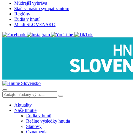
Múdrejší vyhráva
Staň sa našim sympatizantom
Regióny
Ľudia v hnutí
Mladí SLOVENSKO
Aktuality
Naše hnutie
Ľudia v hnutí
Reálne výsledky hnutia
Stanovy
Oznámenia