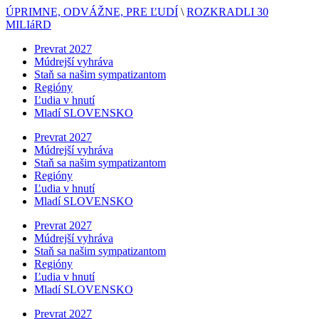
ÚPRIMNE, ODVÁŽNE, PRE ĽUDÍ
\
ROZKRADLI 30
MILIáRD
Prevrat 2027
Múdrejší vyhráva
Staň sa našim sympatizantom
Regióny
Ľudia v hnutí
Mladí SLOVENSKO
Prevrat 2027
Múdrejší vyhráva
Staň sa našim sympatizantom
Regióny
Ľudia v hnutí
Mladí SLOVENSKO
Prevrat 2027
Múdrejší vyhráva
Staň sa našim sympatizantom
Regióny
Ľudia v hnutí
Mladí SLOVENSKO
Prevrat 2027