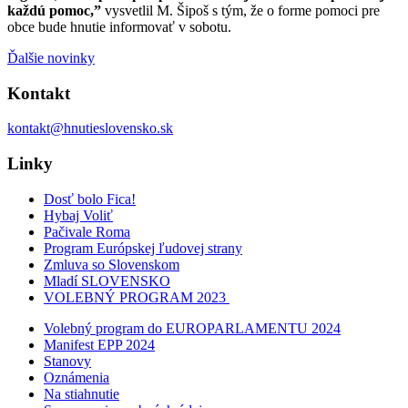
každú pomoc,”
vysvetlil M. Šipoš s tým, že o forme pomoci pre
obce bude hnutie informovať v sobotu.
Ďalšie novinky
Kontakt
kontakt@hnutieslovensko.sk
Linky
Dosť bolo Fica!
Hybaj Voliť
Pačivale Roma
Program Európskej ľudovej strany
Zmluva so Slovenskom
Mladí SLOVENSKO
VOLEBNÝ PROGRAM 2023
Volebný program do EUROPARLAMENTU 2024
Manifest EPP 2024
Stanovy
Oznámenia
Na stiahnutie