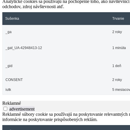
Analytické cookies sa používajú na pochopenie toho, ako návštevníci
odchodov, zdroj návštevnosti atď.
Sušenka
Trvanie
_ga
2 roky
_gat_UA-42948413-12
1 minúta
_gid
1 deň
CONSENT
2 roky
iutk
5 mesiacov
Reklamné
advertisement
Reklamné súbory cookie sa používajú na poskytovanie relevantných
informácie na poskytovanie prispôsobených reklám.