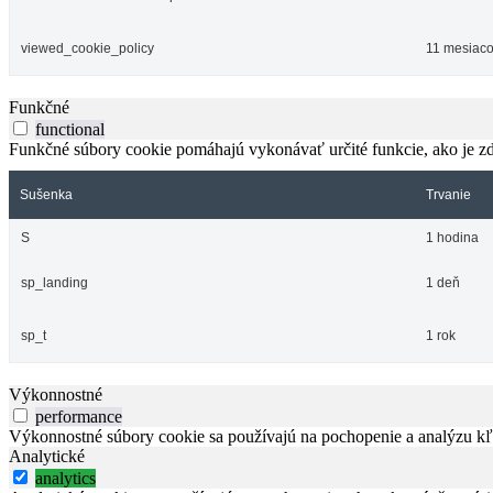
viewed_cookie_policy
11 mesiac
Funkčné
functional
Funkčné súbory cookie pomáhajú vykonávať určité funkcie, ako je zdi
Sušenka
Trvanie
S
1 hodina
sp_landing
1 deň
sp_t
1 rok
Výkonnostné
performance
Výkonnostné súbory cookie sa používajú na pochopenie a analýzu kľú
Analytické
analytics