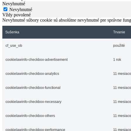
Nevyhnutné
Nevyhnutné
Vždy povolené
Nevyhnutné súbory cookie sú absolútne nevyhnutné pre správne fung
Sušenka
Trvanie
cf_use_ob
použité
cookielawinfo-checkbox-advertisement
1 rok
cookielawinfo-checkbox-analytics
11 mesiac
cookielawinfo-checkbox-functional
11 mesiac
cookielawinfo-checkbox-necessary
11 mesiac
cookielawinfo-checkbox-others
11 mesiac
cookielawinfo-checkbox-performance
11 mesiac