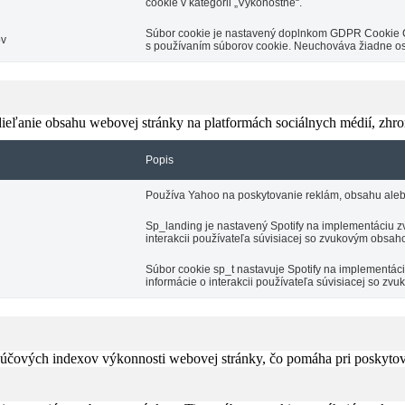
cookie v kategórii „Výkonostné“.
Súbor cookie je nastavený doplnkom GDPR Cookie Con
ov
s používaním súborov cookie. Neuchováva žiadne o
eľanie obsahu webovej stránky na platformách sociálnych médií, zhroma
Popis
Používa Yahoo na poskytovanie reklám, obsahu aleb
Sp_landing je nastavený Spotify na implementáciu zv
interakcii používateľa súvisiacej so zvukovým obsah
Súbor cookie sp_t nastavuje Spotify na implementá
informácie o interakcii používateľa súvisiacej so z
čových indexov výkonnosti webovej stránky, čo pomáha pri poskytovan