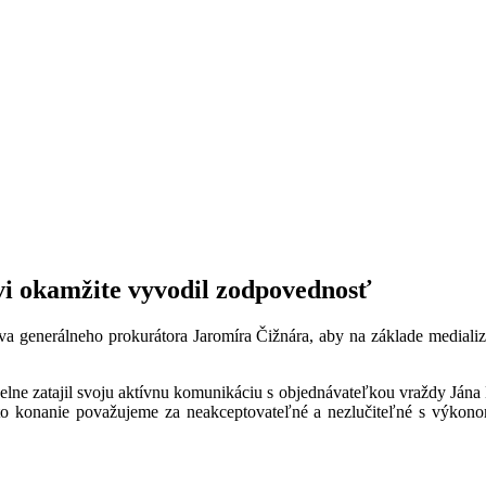
i okamžite vyvodil zodpovednosť
nerálneho prokurátora Jaromíra Čižnára, aby na základe medializ
lne zatajil svoju aktívnu komunikáciu s objednávateľkou vraždy Jána
éto konanie považujeme za neakceptovateľné a nezlučiteľné s výkono