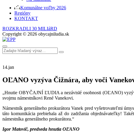
Komunálne voľby 2026
Regióny
KONTAKT
ROZKRADLI 30 MILIáRD
Copyright © 2026 obycajniludia.sk
14.
jan
OĽANO vyzýva Čižnára, aby voči Vanekov
„Hnutie OBYČAJNÍ ĽUDIA a nezávislé osobnosti (OĽANO) vyzýva ge
svojmu námestníkovi René Vanekovi.
Námestník generálneho prokurátora Vanek pred vyšetrovateľmi úmyse
táto komunikácia prebiehala až do zadržania objednávateľky! Tak
námestníka generálneho prokurátora.“
Igor Matovič, predseda hnutia OĽANO