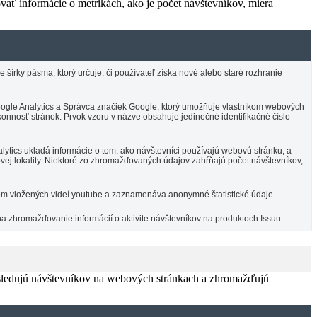
vať informácie o metrikách, ako je počet návštevníkov, miera
írky pásma, ktorý určuje, či používateľ získa nové alebo staré rozhranie
 Google Analytics a Správca značiek Google, ktorý umožňuje vlastníkom webových
onnosť stránok. Prvok vzoru v názve obsahuje jedinečné identifikačné číslo
ytics ukladá informácie o tom, ako návštevníci používajú webovú stránku, a
vej lokality. Niektoré zo zhromažďovaných údajov zahŕňajú počet návštevníkov,
om vložených videí youtube a zaznamenáva anonymné štatistické údaje.
na zhromažďovanie informácií o aktivite návštevníkov na produktoch Issuu.
 sledujú návštevníkov na webových stránkach a zhromažďujú