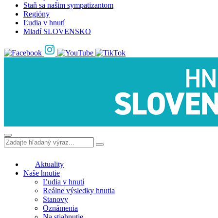
Staň sa našim sympatizantom
Regióny
Ľudia v hnutí
Mladí SLOVENSKO
Aktuality
Naše hnutie
Ľudia v hnutí
Reálne výsledky hnutia
Stanovy
Oznámenia
Na stiahnutie