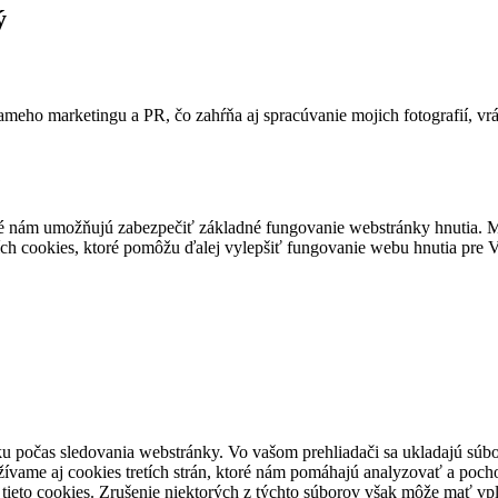
ý
ameho marketingu a PR, čo zahŕňa aj spracúvanie mojich fotografií, vr
é nám umožňujú zabezpečiť základné fungovanie webstránky hnutia. M
ích cookies, ktoré pomôžu ďalej vylepšiť fungovanie webu hnutia pre Vá
u počas sledovania webstránky. Vo vašom prehliadači sa ukladajú súbor
ívame aj cookies tretích strán, ktoré nám pomáhajú analyzovať a pocho
 tieto cookies. Zrušenie niektorých z týchto súborov však môže mať v