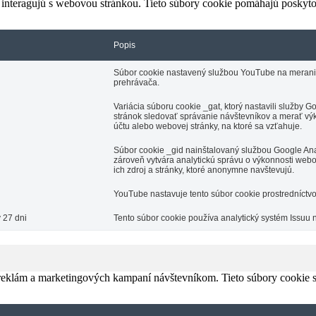
 interagujú s webovou stránkou. Tieto súbory cookie pomáhajú poskyto
Popis
Súbor cookie nastavený službou YouTube na meranie š
prehrávača.
Variácia súboru cookie _gat, ktorý nastavili služby
stránok sledovať správanie návštevníkov a merať výk
účtu alebo webovej stránky, na ktoré sa vzťahuje.
Súbor cookie _gid nainštalovaný službou Google Anal
zároveň vytvára analytickú správu o výkonnosti webo
ich zdroj a stránky, ktoré anonymne navštevujú.
YouTube nastavuje tento súbor cookie prostredníctv
 27 dni
Tento súbor cookie používa analytický systém Issuu 
 reklám a marketingových kampaní návštevníkom. Tieto súbory cookie