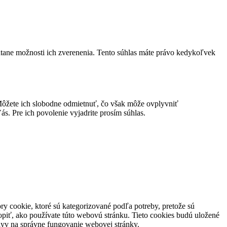
átane možnosti ich zverenenia. Tento súhlas máte právo kedykoľvek
ôžete ich slobodne odmietnuť, čo však môže ovplyvniť
s. Pre ich povolenie vyjadrite prosím súhlas.
y cookie, ktoré sú kategorizované podľa potreby, pretože sú
piť, ako používate túto webovú stránku. Tieto cookies budú uložené
plyv na správne fungovanie webovej stránky.