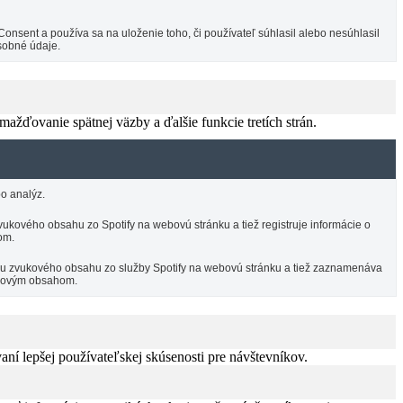
sent a používa sa na uloženie toho, či používateľ súhlasil alebo nesúhlasil
sobné údaje.
žďovanie spätnej väzby a ďalšie funkcie tretích strán.
o analýz.
ukového obsahu zo Spotify na webovú stránku a tiež registruje informácie o
om.
ciu zvukového obsahu zo služby Spotify na webovú stránku a tiež zaznamenáva
vukovým obsahom.
í lepšej používateľskej skúsenosti pre návštevníkov.