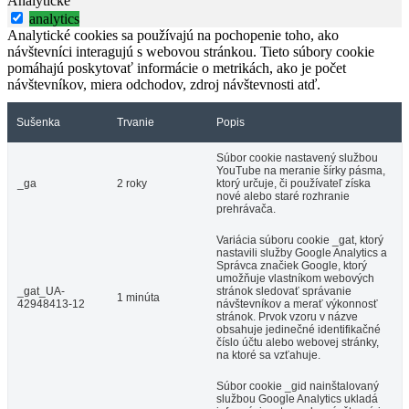
Analytické
analytics
Analytické cookies sa používajú na pochopenie toho, ako
návštevníci interagujú s webovou stránkou. Tieto súbory cookie
pomáhajú poskytovať informácie o metrikách, ako je počet
návštevníkov, miera odchodov, zdroj návštevnosti atď.
Sušenka
Trvanie
Popis
Súbor cookie nastavený službou
YouTube na meranie šírky pásma,
_ga
2 roky
ktorý určuje, či používateľ získa
nové alebo staré rozhranie
prehrávača.
Variácia súboru cookie _gat, ktorý
nastavili služby Google Analytics a
Správca značiek Google, ktorý
umožňuje vlastníkom webových
_gat_UA-
stránok sledovať správanie
1 minúta
42948413-12
návštevníkov a merať výkonnosť
stránok. Prvok vzoru v názve
obsahuje jedinečné identifikačné
číslo účtu alebo webovej stránky,
na ktoré sa vzťahuje.
Súbor cookie _gid nainštalovaný
službou Google Analytics ukladá