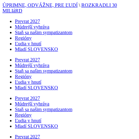
ÚPRIMNE, ODVÁŽNE, PRE ĽUDÍ
\
ROZKRADLI 30
MILIáRD
Prevrat 2027
Múdrejší vyhráva
Staň sa našim sympatizantom
Regióny
Ľudia v hnutí
Mladí SLOVENSKO
Prevrat 2027
Múdrejší vyhráva
Staň sa našim sympatizantom
Regióny
Ľudia v hnutí
Mladí SLOVENSKO
Prevrat 2027
Múdrejší vyhráva
Staň sa našim sympatizantom
Regióny
Ľudia v hnutí
Mladí SLOVENSKO
Prevrat 2027