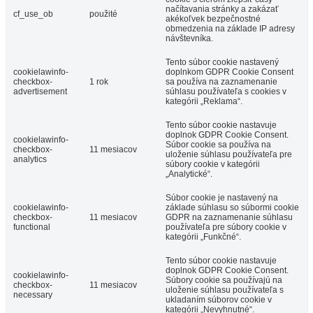
načítavania stránky a zakázať
cf_use_ob
použité
akékoľvek bezpečnostné
obmedzenia na základe IP adresy
návštevníka.
Tento súbor cookie nastavený
cookielawinfo-
doplnkom GDPR Cookie Consent
checkbox-
1 rok
sa používa na zaznamenanie
advertisement
súhlasu používateľa s cookies v
kategórii „Reklama“.
Tento súbor cookie nastavuje
doplnok GDPR Cookie Consent.
cookielawinfo-
Súbor cookie sa používa na
checkbox-
11 mesiacov
uloženie súhlasu používateľa pre
analytics
súbory cookie v kategórii
„Analytické“.
Súbor cookie je nastavený na
cookielawinfo-
základe súhlasu so súbormi cookie
checkbox-
11 mesiacov
GDPR na zaznamenanie súhlasu
functional
používateľa pre súbory cookie v
kategórii „Funkčné“.
Tento súbor cookie nastavuje
doplnok GDPR Cookie Consent.
cookielawinfo-
Súbory cookie sa používajú na
checkbox-
11 mesiacov
uloženie súhlasu používateľa s
necessary
ukladaním súborov cookie v
kategórii „Nevyhnutné“.