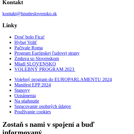
Kontakt
kontakt@hnutieslovensko.sk
Linky
Dosť bolo Fica!
Hybaj Voliť
Pačivale Roma
Program Európskej ľudovej strany
Zmluva so Slovenskom
Mladí SLOVENSKO
VOLEBNÝ PROGRAM 2023
Volebný program do EUROPARLAMENTU 2024
Manifest EPP 2024
Stanovy
Oznámenia
Na stiahnutie
Spracovanie osobných údajov
Používanie cookies
Zostaň s nami v spojení a buď
informovaný