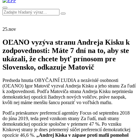
25.
nov
OĽANO vyzýva stranu Andreja Kisku k
zodpovednosti: Máte 7 dní na to, aby ste
ukázali, že chcete byť prínosom pre
Slovensko, odkazuje Matovič
Predseda hnutia OBYČAJNÍ ĽUDIA a nezávislé osobnosti
(OĽANO) Igor Matovič vyzval Andreja Kisku a jeho stranu Za ľudí
k zodpovednosti. Podľa Matoviča strana Andreja Kisku nepriniesla
demokratickej opozícii žiadnych nových voličov, práve naopak,
kvôli nej máme menšiu šancu poraziť vo voľbách mafiu.
Podľa prieskumov preferencií agentúry Focus od septembra 2018
do júna 2019, teda pred vznikom strany Za ľudí, mali strany
demokratickej opozície spoločne v priemere 47 %. Po vzniku
Kiskovej strany je dnes priemerný súčet preferencií demokratickej
opozície 46,6 %.
„Andrej Kiska v zápase proti mafii pomohol