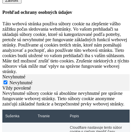
Zatvoriť
Prehľad ochrany osobných údajov
Táto webová stránka používa súbory cookie na zlepšenie vášho
zážitku počas sledovania webstránky. Vo vašom prehliadači sa
ukladajú súbory cookie, ktoré sú kategorizované podľa potreby,
pretože sú nevyhnutné pre fungovanie základných funkcií webovej
stránky. Používame aj cookies tretích strán, ktoré nám pomáhajú
analyzovať a pochopiť, ako používate túto webovú stránku. Tieto
cookies budú uložené vo vašom prehliadači iba s vaším súhlasom.
Máte tiež možnosť zrušiť tieto cookies. Zrušenie niektorých z týchto
súborov však môže mať vplyv na správne fungovanie webovej
stránky.
Nevyhnutné
Nevyhnutné
Vždy povolené
Nevyhnutné súbory cookie sú absolútne nevyhnutné pre správne
fungovanie webovej stránky. Tieto súbory cookie anonymne
zaisťujú základné funkcie a bezpečnostné prvky webovej stránky.
Sušenka
Trvanie
Popis
Cloudflare nastavuje tento súbor
cookie s cieľom zlepšiť časy