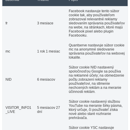
Facebook nastavuje tento súbor
cookie tak, aby používateľom
zobrazoval relevantné reklamy
fr
3 mesiace
sledovaním správania používateľov
na webe, na stránkach, ktoré majú
Facebook pixel alebo plugin
Facebooku.
Quantserve nastavuje súbor cookie
mc na anonymné sledovanie
mc
1 rok 1 mesiac
správania používateľov na webovej
lokalite.
Súbor cookie NID nastavený
spoločnosťou Google sa používa
na reklamné účely; na obmedzenie
NID
6 mesiacov
počtu zobrazení reklamy
používateľovi, na stlmenie
nechcených reklám a na meranie
účinnosti reklám.
Súbor cookie nastavený službou
YouTube na meranie šírky pásma,
VISITOR_INFO1
5 mesiacov 27
ktorý určuje, či používateľ získa
_LIVE
dní
nové alebo staré rozhranie
prehrávača.
Súbor cookie YSC nastavuje