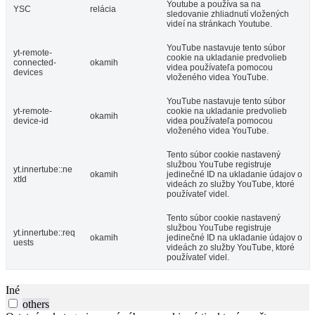
Youtube a používa sa na
YSC
relácia
sledovanie zhliadnutí vložených
videí na stránkach Youtube.
YouTube nastavuje tento súbor
yt-remote-
cookie na ukladanie predvolieb
connected-
okamih
videa používateľa pomocou
devices
vloženého videa YouTube.
YouTube nastavuje tento súbor
yt-remote-
cookie na ukladanie predvolieb
okamih
device-id
videa používateľa pomocou
vloženého videa YouTube.
Tento súbor cookie nastavený
službou YouTube registruje
yt.innertube::ne
okamih
jedinečné ID na ukladanie údajov o
xtId
videách zo služby YouTube, ktoré
používateľ videl.
Tento súbor cookie nastavený
službou YouTube registruje
yt.innertube::req
okamih
jedinečné ID na ukladanie údajov o
uests
videách zo služby YouTube, ktoré
používateľ videl.
Iné
others