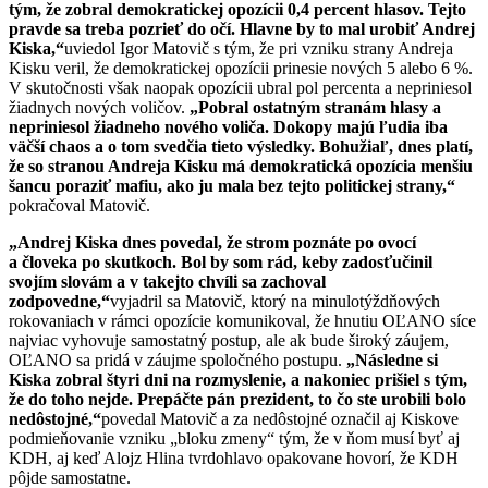
tým, že zobral demokratickej opozícii 0,4 percent hlasov. Tejto
pravde sa treba pozrieť do očí. Hlavne by to mal urobiť Andrej
Kiska,“
uviedol Igor Matovič s tým, že pri vzniku strany Andreja
Kisku veril, že demokratickej opozícii prinesie nových 5 alebo 6 %.
V skutočnosti však naopak opozícii ubral pol percenta a nepriniesol
žiadnych nových voličov.
„Pobral ostatným stranám hlasy a
nepriniesol žiadneho nového voliča. Dokopy majú ľudia iba
väčší chaos a o tom svedčia tieto výsledky. Bohužiaľ, dnes platí,
že so stranou Andreja Kisku má demokratická opozícia menšiu
šancu poraziť mafiu, ako ju mala bez tejto politickej strany,“
pokračoval Matovič.
„Andrej Kiska dnes povedal, že strom poznáte po ovocí
a človeka po skutkoch. Bol by som rád, keby zadosťučinil
svojím slovám a v takejto chvíli sa zachoval
zodpovedne,“
vyjadril sa Matovič, ktorý na minulotýždňových
rokovaniach v rámci opozície komunikoval, že hnutiu OĽANO síce
najviac vyhovuje samostatný postup, ale ak bude široký záujem,
OĽANO sa pridá v záujme spoločného postupu.
„Následne si
Kiska zobral štyri dni na rozmyslenie, a nakoniec prišiel s tým,
že do toho nejde. Prepáčte pán prezident, to čo ste urobili bolo
nedôstojné,“
povedal Matovič a za nedôstojné označil aj Kiskove
podmieňovanie vzniku „bloku zmeny“ tým, že v ňom musí byť aj
KDH, aj keď Alojz Hlina tvrdohlavo opakovane hovorí, že KDH
pôjde samostatne.