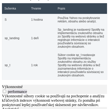
Sušenka
Trvanie
Popis
Používa Yahoo na poskytovanie
S
1 hodina
reklám, obsahu alebo analýz.
Sp_landing je nastavený Spotify na
implementáciu zvukového obsahu
zo Spotify na webovú stránku a tiež
sp_landing
1 deň
registruje informácie o interakcii
používateľa súvisiacej so
zvukovým obsahom.
Súbor cookie sp_t nastavuje
Spotify na implementáciu
zvukového obsahu zo služby
sp_t
1 rok
Spotify na webovú stránku a tiež
zaznamenáva informácie o
interakcii používateľa súvisiacej so
zvukovým obsahom.
Výkonnostné
performance
Výkonnostné súbory cookie sa používajú na pochopenie a analýzu
kľúčových indexov výkonnosti webovej stránky, čo pomáha pri
poskytovaní lepšej používateľskej skúsenosti pre návštevníkov.