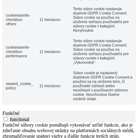
Tento súbor cookie nastavuje
doplnok GDPR Cookie Consent.
cookielawinfo-
Súbor cookie sa používa na
checkbox-
11 mesiacov
uloženie súhlasu používateľa pre
others
súbory cookie v kategórii
Nevyhnutné.
Tento súbor cookie nastavuje
doplnok GDPR Cookie Consent.
cookielawinfo-
Súbor cookie sa používa na
checkbox-
11 mesiacov
uloženie súhlasu používateľa pre
performance
súbory cookie v kategórii
„Výkonostné“.
Súbor cookie je nastavený
doplnkom GDPR Cookie Consent a
používa sa na uloženie toho, či
viewed_cookie_
11 mesiacov
používateľ súhlasil alebo
policy
nesúhlasil s používaním súborov
cookie. Neuchováva žiadne
osobné údaje.
Funkčné
functional
Funkčné súbory cookie pomáhajú vykonávať určité funkcie, ako je
zdieľanie obsahu webovej stránky na platformách sociálnych médií,
zhromažďovanie spätnej väzby a ďalšie funkcie tretích strán.