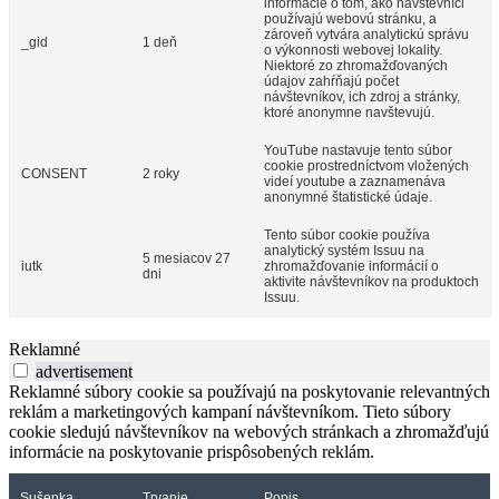
informácie o tom, ako návštevníci
používajú webovú stránku, a
zároveň vytvára analytickú správu
_gid
1 deň
o výkonnosti webovej lokality.
Niektoré zo zhromažďovaných
údajov zahŕňajú počet
návštevníkov, ich zdroj a stránky,
ktoré anonymne navštevujú.
YouTube nastavuje tento súbor
cookie prostredníctvom vložených
CONSENT
2 roky
videí youtube a zaznamenáva
anonymné štatistické údaje.
Tento súbor cookie používa
analytický systém Issuu na
5 mesiacov 27
iutk
zhromažďovanie informácií o
dni
aktivite návštevníkov na produktoch
Issuu.
Reklamné
advertisement
Reklamné súbory cookie sa používajú na poskytovanie relevantných
reklám a marketingových kampaní návštevníkom. Tieto súbory
cookie sledujú návštevníkov na webových stránkach a zhromažďujú
informácie na poskytovanie prispôsobených reklám.
Sušenka
Trvanie
Popis