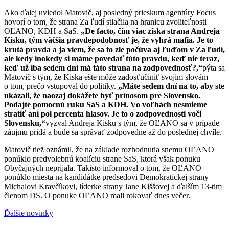
Ako ďalej uviedol Matovič, aj posledný prieskum agentúry Focus
hovorí o tom, že strana Za ľudí stlačila na hranicu zvoliteľnosti
OĽANO, KDH a SaS.
„De facto, čím viac získa strana Andreja
Kisku, tým väčšia pravdepodobnosť je, že vyhrá mafia. Je to
krutá pravda a ja viem, že sa to zle počúva aj ľuďom v Za ľudí,
ale kedy inokedy si máme povedať túto pravdu, keď nie teraz,
keď už iba sedem dní má táto strana na zodpovednosť?,“
pýta sa
Matovič s tým, že Kiska ešte môže zadosťučiniť svojim slovám
o tom, prečo vstupoval do politiky.
„Máte sedem dní na to, aby ste
ukázali, že naozaj dokážete byť prínosom pre Slovensko.
Podajte pomocnú ruku SaS a KDH. Vo voľbách nesmieme
stratiť ani pol percenta hlasov. Je to o zodpovednosti voči
Slovensku,“
vyzval Andreja Kisku s tým, že OĽANO sa v prípade
záujmu pridá a bude sa správať zodpovedne až do poslednej chvíle.
Matovič tiež oznámil, že na základe rozhodnutia snemu OĽANO
ponúklo predvolebnú koalíciu strane SaS, ktorá však ponuku
Obyčajných neprijala. Takisto informoval o tom, že OĽANO
ponúklo miesta na kandidátke predsedovi Demokratickej strany
Michalovi Kravčíkovi, líderke strany Jane Kiššovej a ďalším 13-tim
členom DS. O ponuke OĽANO mali rokovať dnes večer.
Ďalšie novinky