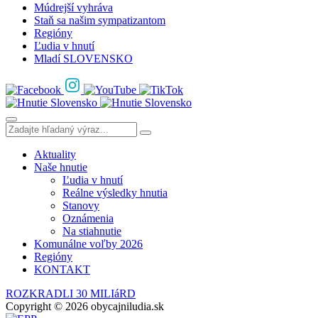
Múdrejší vyhráva
Staň sa našim sympatizantom
Regióny
Ľudia v hnutí
Mladí SLOVENSKO
Aktuality
Naše hnutie
Ľudia v hnutí
Reálne výsledky hnutia
Stanovy
Oznámenia
Na stiahnutie
Komunálne voľby 2026
Regióny
KONTAKT
ROZKRADLI 30 MILIáRD
Copyright © 2026 obycajniludia.sk