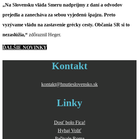
„Na Slovensku vláda Smeru nadpríjmy z daní a odvodov
prejedla a zanecháva za sebou vyjedenú špajzu. Preto
vyzývame vládu na zastavenie grécky cesty. Občania SR si to
nezaslúžia,“
zdôraznil Heger.
ĎALŠIE NOVINKY
Kontakt
kontakt@hnutieslovensko.sk
Linky
Dosť bolo Fica!
Hybaj Voliť
Pačivale Roma