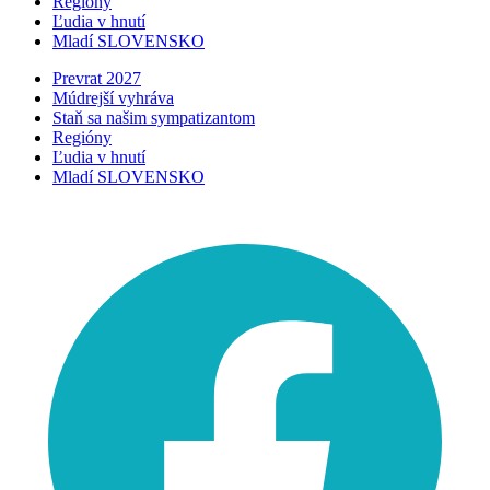
Regióny
Ľudia v hnutí
Mladí SLOVENSKO
Prevrat 2027
Múdrejší vyhráva
Staň sa našim sympatizantom
Regióny
Ľudia v hnutí
Mladí SLOVENSKO