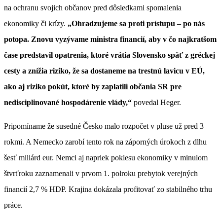
na ochranu svojich občanov pred dôsledkami spomalenia
ekonomiky či krízy.
„Ohradzujeme sa proti prístupu – po nás
potopa. Znovu vyzývame ministra financií, aby v čo najkratšom
čase predstavil opatrenia, ktoré vrátia Slovensko späť z gréckej
cesty a znížia riziko, že sa dostaneme na trestnú lavicu v EÚ,
ako aj riziko pokút, ktoré by zaplatili občania SR pre
nedisciplinované hospodárenie vlády,“
povedal Heger.
Pripomíname že susedné Česko malo rozpočet v pluse už pred 3
rokmi. A Nemecko zarobí tento rok na záporných úrokoch z dlhu
šesť miliárd eur. Nemci aj napriek poklesu ekonomiky v minulom
štvrťroku zaznamenali v prvom 1. polroku prebytok verejných
financií 2,7 % HDP. Krajina dokázala profitovať zo stabilného trhu
práce.