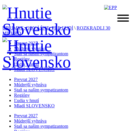
ÚPRIMNE, ODVÁŽNE, PRE ĽUDÍ
\
ROZKRADLI 30
MILIáRD
Prevrat 2027
Múdrejší vyhráva
Staň sa našim sympatizantom
Regióny
Ľudia v hnutí
Mladí SLOVENSKO
Prevrat 2027
Múdrejší vyhráva
Staň sa našim sympatizantom
Regióny
Ľudia v hnutí
Mladí SLOVENSKO
Prevrat 2027
Múdrejší vyhráva
Staň sa našim sympatizantom