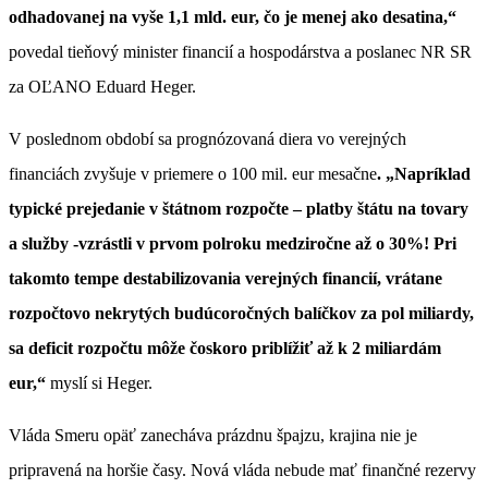
odhadovanej na vyše 1,1 mld. eur, čo je menej ako desatina,“
povedal tieňový minister financií a hospodárstva a poslanec NR SR
za OĽANO Eduard Heger.
V poslednom období sa prognózovaná diera vo verejných
financiách zvyšuje v priemere o 100 mil. eur mesačne
. „Napríklad
typické prejedanie v štátnom rozpočte – platby štátu na tovary
a služby -vzrástli v prvom polroku medziročne až o 30%! Pri
takomto tempe destabilizovania verejných financií, vrátane
rozpočtovo nekrytých budúcoročných balíčkov za pol miliardy,
sa deficit rozpočtu môže čoskoro priblížiť až k 2 miliardám
eur,“
myslí si Heger.
Vláda Smeru opäť zanecháva prázdnu špajzu, krajina nie je
pripravená na horšie časy. Nová vláda nebude mať finančné rezervy