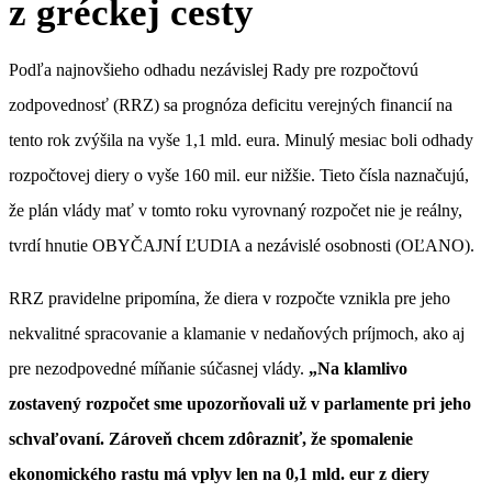
z gréckej cesty
Podľa najnovšieho odhadu nezávislej Rady pre rozpočtovú
zodpovednosť (RRZ) sa prognóza deficitu verejných financií na
tento rok zvýšila na vyše 1,1 mld. eura. Minulý mesiac boli odhady
rozpočtovej diery o vyše 160 mil. eur nižšie. Tieto čísla naznačujú,
že plán vlády mať v tomto roku vyrovnaný rozpočet nie je reálny,
tvrdí hnutie OBYČAJNÍ ĽUDIA a nezávislé osobnosti (OĽANO).
RRZ pravidelne pripomína, že diera v rozpočte vznikla pre jeho
nekvalitné spracovanie a klamanie v nedaňových príjmoch, ako aj
pre nezodpovedné míňanie súčasnej vlády.
„Na klamlivo
zostavený rozpočet sme upozorňovali už v parlamente pri jeho
schvaľovaní. Zároveň chcem zdôrazniť, že spomalenie
ekonomického rastu má vplyv len na 0,1 mld. eur z diery