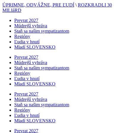
ÚPRIMNE, ODVÁŽNE, PRE ĽUDÍ
\
ROZKRADLI 30
MILIáRD
Prevrat 2027
Múdrejší vyhráva
Staň sa našim sympatizantom
Regióny
Ľudia v hnutí
Mladí SLOVENSKO
Prevrat 2027
Múdrejší vyhráva
Staň sa našim sympatizantom
Regióny
Ľudia v hnutí
Mladí SLOVENSKO
Prevrat 2027
Múdrejší vyhráva
Staň sa našim sympatizantom
Regióny
Ľudia v hnutí
Mladí SLOVENSKO
Prevrat 2027