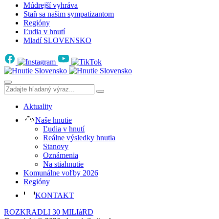
Múdrejší vyhráva
Staň sa našim sympatizantom
Regióny
Ľudia v hnutí
Mladí SLOVENSKO
Aktuality
Naše hnutie
Ľudia v hnutí
Reálne výsledky hnutia
Stanovy
Oznámenia
Na stiahnutie
Komunálne voľby 2026
Regióny
KONTAKT
ROZKRADLI 30 MILIáRD