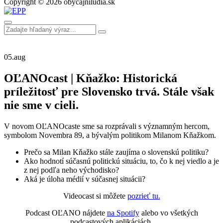
Copyright © 2026 obycajniludia.sk
05.
aug
OĽANOcast | Kňažko: Historická
príležitosť pre Slovensko trvá. Stále však
nie sme v cieli.
V novom OĽANOcaste sme sa rozprávali s významným hercom,
symbolom Novembra 89, a bývalým politikom Milanom Kňažkom.
Prečo sa Milan Kňažko stále zaujíma o slovenskú politiku?
Ako hodnotí súčasnú politickú situáciu, to, čo k nej viedlo a je
z nej podľa neho východisko?
Aká je úloha médií v súčasnej situácii?
Videocast si môžete
pozrieť tu.
Podcast OĽANO nájdete
na Spotify
alebo vo všetkých
podcastových aplikáciách.