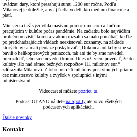
uvádzať dary, ktoré presahujú sumu 1200 eur ročne. Podľa
Milanovej je dôležité, aby aj ľudia vedeli, kto médium financuje a
platí.
Ministerka tiež vyzdvihla masívnu pomoc umelcom a ľuďom
pracujúcim v kultúre počas pandémie. Na začiatku bolo najväčším
problémom zistiť komu a v akom rozsahu sa malo pomáhať, keďže
po predchádzajúcich vládach neexistovali zoznamy, na základe
ktorých by sa mali peniaze poskytovať. „Dokonca ani keby sme sa
bavili o helikoptérových peniazoch, tak ani tie by sme nevedeli
prerozdeliť, lebo sme nevedeli komu. Dnes už viem povedať, že do
kultúry išlo nad rámec bežných rozpočtov 111 miliónov eur,“
zdôraznila Milanová. Z toho bolo 26 miliónov poskytnutých priamo
cez ministerstvo kultúry a zvyšok v spolupráci s inými
ministerstvami.
Videocast si môžete
pozrieť tu.
Podcast OĽANO nájdete
na Spotify
alebo vo všetkých
podcastových aplikáciách.
Ďalšie novinky
Kontakt