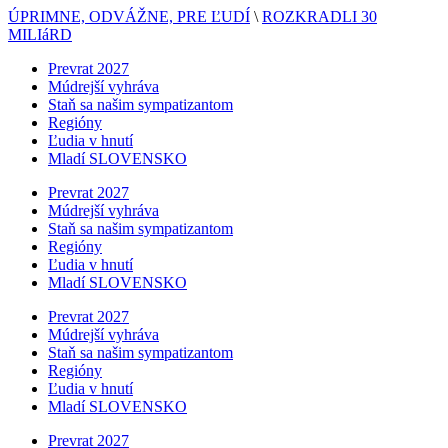
ÚPRIMNE, ODVÁŽNE, PRE ĽUDÍ
\
ROZKRADLI 30
MILIáRD
Prevrat 2027
Múdrejší vyhráva
Staň sa našim sympatizantom
Regióny
Ľudia v hnutí
Mladí SLOVENSKO
Prevrat 2027
Múdrejší vyhráva
Staň sa našim sympatizantom
Regióny
Ľudia v hnutí
Mladí SLOVENSKO
Prevrat 2027
Múdrejší vyhráva
Staň sa našim sympatizantom
Regióny
Ľudia v hnutí
Mladí SLOVENSKO
Prevrat 2027