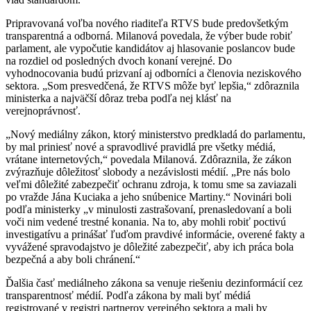
Pripravovaná voľba nového riaditeľa RTVS bude predovšetkým
transparentná a odborná. Milanová povedala, že výber bude robiť
parlament, ale vypočutie kandidátov aj hlasovanie poslancov bude
na rozdiel od posledných dvoch konaní verejné. Do
vyhodnocovania budú prizvaní aj odborníci a členovia neziskového
sektora. „Som presvedčená, že RTVS môže byť lepšia,“ zdôraznila
ministerka a najväčší dôraz treba podľa nej klásť na
verejnoprávnosť.
„Nový mediálny zákon, ktorý ministerstvo predkladá do parlamentu,
by mal priniesť nové a spravodlivé pravidlá pre všetky médiá,
vrátane internetových,“ povedala Milanová. Zdôraznila, že zákon
zvýrazňuje dôležitosť slobody a nezávislosti médií. „Pre nás bolo
veľmi dôležité zabezpečiť ochranu zdroja, k tomu sme sa zaviazali
po vražde Jána Kuciaka a jeho snúbenice Martiny.“ Novinári boli
podľa ministerky „v minulosti zastrašovaní, prenasledovaní a boli
voči nim vedené trestné konania. Na to, aby mohli robiť poctivú
investigatívu a prinášať ľuďom pravdivé informácie, overené fakty a
vyvážené spravodajstvo je dôležité zabezpečiť, aby ich práca bola
bezpečná a aby boli chránení.“
Ďalšia časť mediálneho zákona sa venuje riešeniu dezinformácií cez
transparentnosť médií. Podľa zákona by mali byť médiá
registrované v registri partnerov verejného sektora a mali by