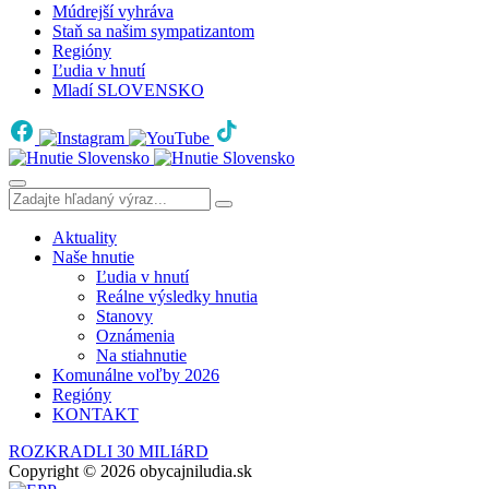
Múdrejší vyhráva
Staň sa našim sympatizantom
Regióny
Ľudia v hnutí
Mladí SLOVENSKO
Aktuality
Naše hnutie
Ľudia v hnutí
Reálne výsledky hnutia
Stanovy
Oznámenia
Na stiahnutie
Komunálne voľby 2026
Regióny
KONTAKT
ROZKRADLI 30 MILIáRD
Copyright © 2026 obycajniludia.sk