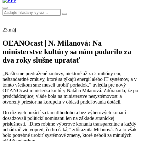
23.
máj
OĽANOcast | N. Milanová: Na
ministerstve kultúry sa nám podarilo za
dva roky slušne upratať
„Našli sme predražené zmluvy, niektoré až za 2 milióny eur,
neštandardné zmluvy, ktoré sa týkajú energií alebo IT systémov, a v
tomto všetkom sme museli urobiť poriadok,“ uviedla pre nový
OĽANOcast ministerka kultúry Natália Milanová. Zdôraznila, že po
predchádzajúcej vláde bola na ministerstve nesystémovosť a
otvorený priestor na korupciu v oblasti prideľovania dotácií.
Do rôznych pozícií sa tam dlhodobo a bez výberových konaní
dosadzovali politickí nominanti len na základe straníckej
príslušnosti. „Dnes robíme výberové konania transparentne a každý
uchádzač vie vopred, čo ho čaká,“ zdôraznila Milanová. Na to však
bolo potrebné urobiť systémové zmeny, ktoré neboli za minulých
vlád štandardom.