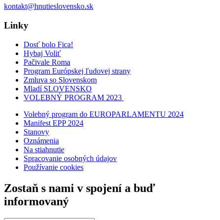
kontakt@hnutieslovensko.sk
Linky
Dosť bolo Fica!
Hybaj Voliť
Pačivale Roma
Program Európskej ľudovej strany
Zmluva so Slovenskom
Mladí SLOVENSKO
VOLEBNÝ PROGRAM 2023
Volebný program do EUROPARLAMENTU 2024
Manifest EPP 2024
Stanovy
Oznámenia
Na stiahnutie
Spracovanie osobných údajov
Používanie cookies
Zostaň s nami v spojení a buď
informovaný