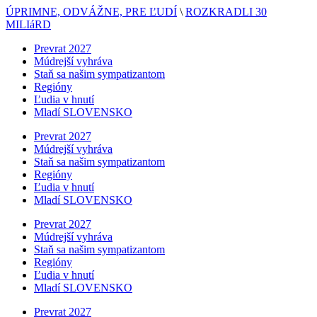
ÚPRIMNE, ODVÁŽNE, PRE ĽUDÍ
\
ROZKRADLI 30
MILIáRD
Prevrat 2027
Múdrejší vyhráva
Staň sa našim sympatizantom
Regióny
Ľudia v hnutí
Mladí SLOVENSKO
Prevrat 2027
Múdrejší vyhráva
Staň sa našim sympatizantom
Regióny
Ľudia v hnutí
Mladí SLOVENSKO
Prevrat 2027
Múdrejší vyhráva
Staň sa našim sympatizantom
Regióny
Ľudia v hnutí
Mladí SLOVENSKO
Prevrat 2027