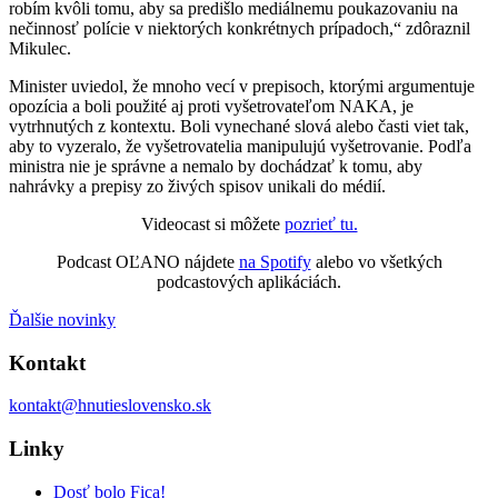
robím kvôli tomu, aby sa predišlo mediálnemu poukazovaniu na
nečinnosť polície v niektorých konkrétnych prípadoch,“ zdôraznil
Mikulec.
Minister uviedol, že mnoho vecí v prepisoch, ktorými argumentuje
opozícia a boli použité aj proti vyšetrovateľom NAKA, je
vytrhnutých z kontextu. Boli vynechané slová alebo časti viet tak,
aby to vyzeralo, že vyšetrovatelia manipulujú vyšetrovanie. Podľa
ministra nie je správne a nemalo by dochádzať k tomu, aby
nahrávky a prepisy zo živých spisov unikali do médií.
Videocast si môžete
pozrieť tu.
Podcast OĽANO nájdete
na Spotify
alebo vo všetkých
podcastových aplikáciách.
Ďalšie novinky
Kontakt
kontakt@hnutieslovensko.sk
Linky
Dosť bolo Fica!