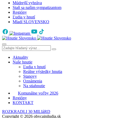
Múdrejší vyhráva
Staň sa našim sympatizantom
Regióny
Ľudia v hnutí
Mladí SLOVENSKO
Aktuality
Naše hnutie
Ľudia v hnutí
Reálne výsledky hnutia
Stanovy
Oznámenia
Na stiahnutie
Komunálne voľby 2026
Regióny
KONTAKT
ROZKRADLI 30 MILIáRD
Copyright © 2026 obycajniludia.sk