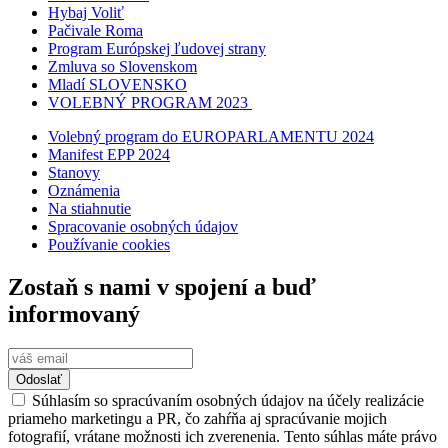
Hybaj Voliť
Pačivale Roma
Program Európskej ľudovej strany
Zmluva so Slovenskom
Mladí SLOVENSKO
VOLEBNÝ PROGRAM 2023
Volebný program do EUROPARLAMENTU 2024
Manifest EPP 2024
Stanovy
Oznámenia
Na stiahnutie
Spracovanie osobných údajov
Používanie cookies
Zostaň s nami v spojení a buď
informovaný
Odoslať
Súhlasím so spracúvaním osobných údajov na účely realizácie
priameho marketingu a PR, čo zahŕňa aj spracúvanie mojich
fotografií, vrátane možnosti ich zverenenia. Tento súhlas máte právo