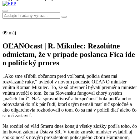
09.
máj
OĽANOcast | R. Mikulec: Rezolútne
odmietam, že v prípade poslanca Fica ide
o politický proces
„Ako sme sľúbili občanom pred voľbami, polícia dnes má
rozviazané ruky,“ uviedol v novom podcaste OĽANO minister
vnútra Roman Mikulec. To, že sú obvinení bývalí premiér a minister
vnútra svedčí o tom, že na Slovensku fungoval chorý systém
„našich ľudí“. Naša spravodlivosť a bezpečnosť bola podľa neho
odovzdaná do rúk pár ľudí, ktorí s tým nemali mať nič spoločné a
ako oligarchovia rozhodovali o tom, čo sa má v polícii diať alebo čo
sa má zastaviť.
Na rozdiel od vlád Smeru dnes konajú všetky zložky podľa toho, čo
im hovorí zákon a Ústava SR. V tomto zmysle minister vyjadril aj
spokojnosť s novým prezidentom policajného zboru Hamranom,