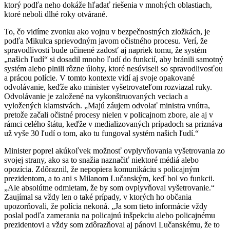
ktorý podľa neho dokáže hľadať riešenia v mnohých oblastiach,
ktoré neboli dlhé roky otvárané.
To, čo vidíme zvonku ako vojnu v bezpečnostných zložkách, je
podľa Mikulca sprievodným javom očistného procesu. Verí, že
spravodlivosti bude učinené zadosť aj napriek tomu, že systém
„našich ľudí“ si dosadil mnoho ľudí do funkcií, aby bránili samotný
systém alebo plnili rôzne úlohy, ktoré nesúviseli so spravodlivosťou
a prácou polície. V tomto kontexte vidí aj svoje opakované
odvolávanie, keďže ako minister vyšetrovateľom rozviazal ruky.
Odvolávanie je založené na vykonštruovaných veciach a
vyložených klamstvách. „Majú záujem odvolať ministra vnútra,
pretože začali očistné procesy nielen v policajnom zbore, ale aj v
rámci celého štátu, keďže v medializovaných prípadoch sa priznáva
už vyše 30 ľudí o tom, ako tu fungoval systém našich ľudí.“
Minister poprel akúkoľvek možnosť ovplyvňovania vyšetrovania zo
svojej strany, ako sa to snažia naznačiť niektoré médiá alebo
opozícia. Zdôraznil, že nepopiera komunikáciu s policajným
prezidentom, a to ani s Milanom Lučanským, keď bol vo funkcii.
„Ale absolútne odmietam, že by som ovplyvňoval vyšetrovanie.“
Zaujímal sa vždy len o také prípady, v ktorých ho občania
upozorňovali, že polícia nekoná. „Ja som tieto informácie vždy
poslal podľa zamerania na policajnú inšpekciu alebo policajnému
prezidentovi a vždy som zdôrazňoval aj pánovi Lučanskému, že to