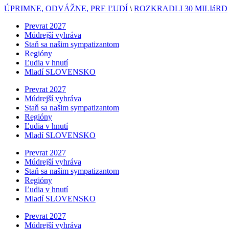
ÚPRIMNE, ODVÁŽNE, PRE ĽUDÍ
\
ROZKRADLI 30 MILIáRD
Prevrat 2027
Múdrejší vyhráva
Staň sa našim sympatizantom
Regióny
Ľudia v hnutí
Mladí SLOVENSKO
Prevrat 2027
Múdrejší vyhráva
Staň sa našim sympatizantom
Regióny
Ľudia v hnutí
Mladí SLOVENSKO
Prevrat 2027
Múdrejší vyhráva
Staň sa našim sympatizantom
Regióny
Ľudia v hnutí
Mladí SLOVENSKO
Prevrat 2027
Múdrejší vyhráva