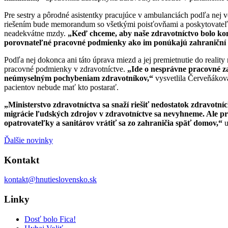
Pre sestry a pôrodné asistentky pracujúce v ambulanciách podľa nej v
riešením bude memorandum so všetkými poisťovňami a poskytovateľm
neadekvátne mzdy.
„Keď chceme, aby naše zdravotníctvo bolo konk
porovnateľné pracovné podmienky ako im ponúkajú zahraniční za
Podľa nej dokonca ani táto úprava miezd a jej premietnutie do realit
pracovné podmienky v zdravotníctve.
„Ide o nesprávne pracovné za
neúmyselným pochybeniam zdravotníkov,“
vysvetlila Červeňáková
pacientov nebude mať kto postarať.
„Ministerstvo zdravotníctva sa snaží riešiť nedostatok zdravot
migrácie ľudských zdrojov v zdravotníctve sa nevyhneme. Ale pre
opatrovateľky a sanitárov vrátiť sa zo zahraničia späť domov,“
u
Ďalšie novinky
Kontakt
kontakt@hnutieslovensko.sk
Linky
Dosť bolo Fica!