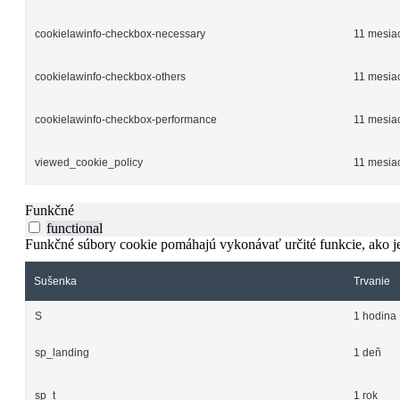
cookielawinfo-checkbox-necessary
11 mesia
cookielawinfo-checkbox-others
11 mesia
cookielawinfo-checkbox-performance
11 mesia
viewed_cookie_policy
11 mesia
Funkčné
functional
Funkčné súbory cookie pomáhajú vykonávať určité funkcie, ako je 
Sušenka
Trvanie
S
1 hodina
sp_landing
1 deň
sp_t
1 rok