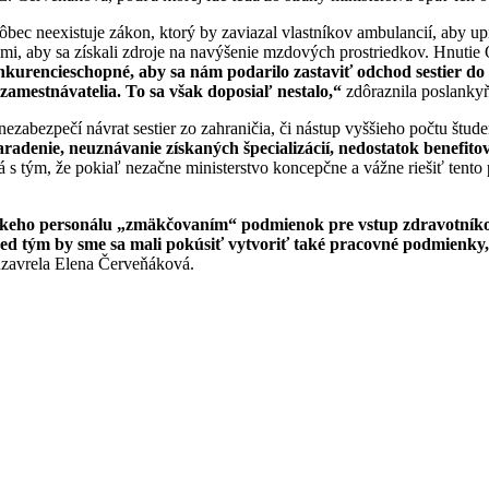
ôbec neexistuje zákon, ktorý by zaviazal vlastníkov ambulancií, aby upr
i, aby sa získali zdroje na navýšenie mzdových prostriedkov. Hnuti
urencieschopné, aby sa nám podarilo zastaviť odchod sestier do z
mestnávatelia. To sa však doposiaľ nestalo,“
zdôraznila poslanky
y nezabezpečí návrat sestier zo zahraničia, či nástup vyššieho počtu š
radenie, neuznávanie získaných špecializácií, nedostatok benefito
 s tým, že pokiaľ nezačne ministerstvo koncepčne a vážne riešiť tento 
níckeho personálu „zmäkčovaním“ podmienok pre vstup zdravotníko
d tým by sme sa mali pokúsiť vytvoriť také pracovné podmienky, kt
zavrela Elena Červeňáková.