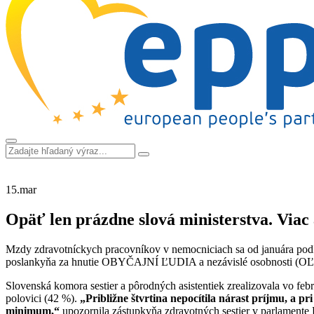
15.
mar
Opäť len prázdne slová ministerstva. Viac 
Mzdy zdravotníckych pracovníkov v nemocniciach sa od januára podľa z
poslankyňa za hnutie OBYČAJNÍ ĽUDIA a nezávislé osobnosti (OĽANO
Slovenská komora sestier a pôrodných asistentiek zrealizovala vo fe
polovici (42 %).
„Približne štvrtina nepocítila nárast príjmu, a 
minimum,“
upozornila zástupkyňa zdravotných sestier v parlamente E