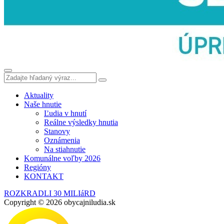
Aktuality
Naše hnutie
Ľudia v hnutí
Reálne výsledky hnutia
Stanovy
Oznámenia
Na stiahnutie
Komunálne voľby 2026
Regióny
KONTAKT
ROZKRADLI 30 MILIáRD
Copyright © 2026 obycajniludia.sk