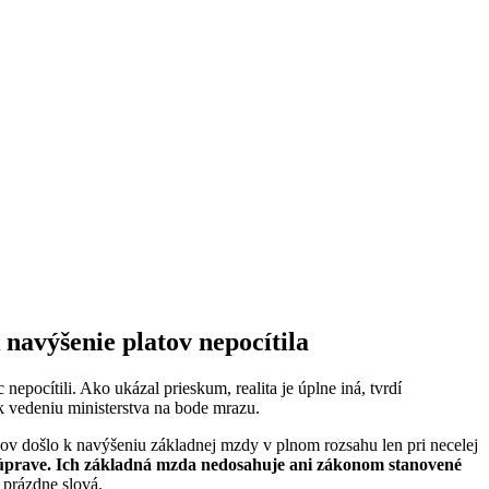
 navýšenie platov nepocítila
pocítili. Ako ukázal prieskum, realita je úplne iná, tvrdí
vedeniu ministerstva na bode mrazu.
kov došlo k navýšeniu základnej mzdy v plnom rozsahu len pri necelej
nej úprave. Ich základná mzda nedosahuje ani zákonom stanovené
 prázdne slová.