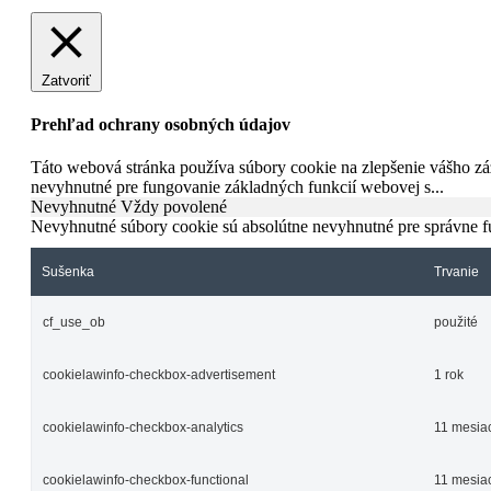
Zatvoriť
Prehľad ochrany osobných údajov
Táto webová stránka používa súbory cookie na zlepšenie vášho záž
nevyhnutné pre fungovanie základných funkcií webovej s
...
Nevyhnutné
Vždy povolené
Nevyhnutné súbory cookie sú absolútne nevyhnutné pre správne f
Sušenka
Trvanie
cf_use_ob
použité
cookielawinfo-checkbox-advertisement
1 rok
cookielawinfo-checkbox-analytics
11 mesia
cookielawinfo-checkbox-functional
11 mesia