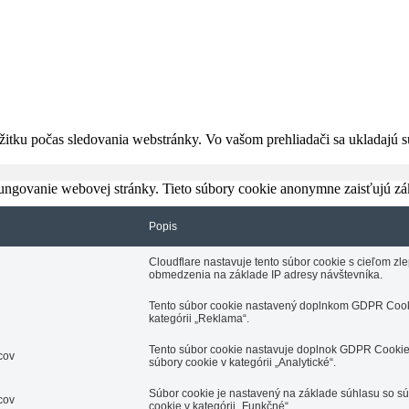
itku počas sledovania webstránky. Vo vašom prehliadači sa ukladajú sú
ungovanie webovej stránky. Tieto súbory cookie anonymne zaisťujú zá
Popis
Cloudflare nastavuje tento súbor cookie s cieľom zl
obmedzenia na základe IP adresy návštevníka.
Tento súbor cookie nastavený doplnkom GDPR Cooki
kategórii „Reklama“.
Tento súbor cookie nastavuje doplnok GDPR Cookie 
cov
súbory cookie v kategórii „Analytické“.
Súbor cookie je nastavený na základe súhlasu so 
cov
cookie v kategórii „Funkčné“.