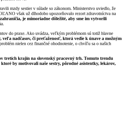
avili mzdy sestier v súlade so zákonom. Ministerstvo uviedlo, že
e OĽANO však už dlhodobo upozorňovalo rezort zdravotníctva na
ahraničia, je mimoriadne dôležité, aby sme im vytvorili
ňa.
tudentov do praxe. Ako uvádza, veľkým problémom sú totiž hlavne
v, veľa nadčasov, či preťaženosť, ktorá vedie k únave a možným
problém nielen cez finančné ohodnotenie, o chvíľu sa o našich
v tretích krajín na slovenský pracovný trh. Tomuto trendu
oré by motivovali naše sestry, pôrodné asistentky, lekárov,