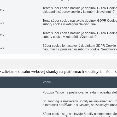
Tento súbor cookie nastavuje doplnok GDPR Cookie 
cov
ukladaním súborov cookie v kategórii „Nevyhnutné“.
Tento súbor cookie nastavuje doplnok GDPR Cookie 
cov
súbory cookie v kategórii Nevyhnutné.
Tento súbor cookie nastavuje doplnok GDPR Cookie 
cov
súbory cookie v kategórii „Výkonostné“.
Súbor cookie je nastavený doplnkom GDPR Cookie Co
cov
nesúhlasil s používaním súborov cookie. Neuchová
zdieľanie obsahu webovej stránky na platformách sociálnych médií, zhr
Popis
Používa Yahoo na poskytovanie reklám, obsahu aleb
Sp_landing je nastavený Spotify na implementáciu z
o interakcii používateľa súvisiacej so zvukovým ob
Súbor cookie sp_t nastavuje Spotify na implementác