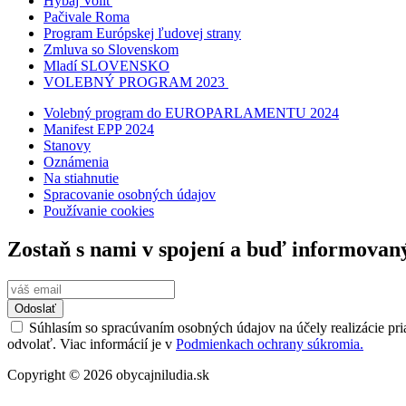
Hybaj Voliť
Pačivale Roma
Program Európskej ľudovej strany
Zmluva so Slovenskom
Mladí SLOVENSKO
VOLEBNÝ PROGRAM 2023
Volebný program do EUROPARLAMENTU 2024
Manifest EPP 2024
Stanovy
Oznámenia
Na stiahnutie
Spracovanie osobných údajov
Používanie cookies
Zostaň s nami v spojení a buď informovan
Odoslať
Súhlasím so spracúvaním osobných údajov na účely realizácie pri
odvolať. Viac informácií je v
Podmienkach ochrany súkromia.
Copyright © 2026 obycajniludia.sk