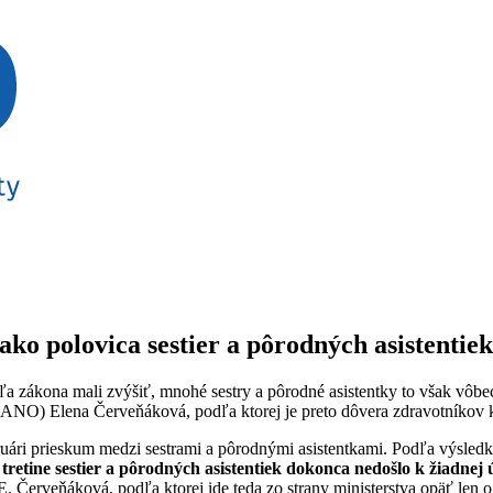
ako polovica sestier a pôrodných asistentiek
ákona mali zvýšiť, mnohé sestry a pôrodné asistentky to však vôbec ne
) Elena Červeňáková, podľa ktorej je preto dôvera zdravotníkov k 
bruári prieskum medzi sestrami a pôrodnými asistentkami. Podľa výsled
pri tretine sestier a pôrodných asistentiek dokonca nedošlo k žiad
. Červeňáková, podľa ktorej ide teda zo strany ministerstva opäť len o