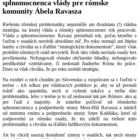
splnomocnenca vlády pre rómske
komunity Ábela Ravasza
Riešeniu rómskej problematiky nepomôže ani dvadsiata (!) vládna
stratégia, na ktorej vláda a rómsky splnomocnenec rok pracovali.
Vláda a splnomocnenenec Ravasz premrhali rok, počas ktorého s
ľuďmi v osadách nerobili absolútne nič. Po roku nemajú ani štipku
hanby a chvália sa s ďalším “strategickým dokumentom”, ktorý však
problém rómskych osád nevyrieši. Rok táto vláda nechala osady bez
povšimnutia. Nefungovali rómske občianske hliadky, nefungovalo
predškolské vzdelávanie, či nedostali žiadneho Róma do práce.
Dnes sa však chvália, že po roku urobili stratégiu.
Na rozdiel o nich chodím po Slovensku a rozprávam sa s ľuďmi v
teréne – ich odkaz pre vládnucich politikov je, aby sa už prestali
tváriť ako spasitelia, nech si vyhrnú rukávy a riešia túto
problematiku, lebo v teréne je to už neúnosné tak pre Rómov, ako aj
pre ľudí z majority. Je smiešne počúvať od rómskeho
splnomocnenca a podpredsedu strany Most-Híd Ravasza a taktiež
od ministra vnútra a podpredsedu strany Smer Kaliňáka, ktorí sú
zodpovední za rómske osady, že im záleží na riešení tejto
problematiky a chvália sa ďalším šuflíkovým dokumentom.
Ak by chceli naozaj dosiahnuť zmeny v osadách, tak nech strany