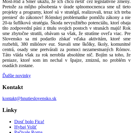
Most-Híd a Smer ukážu, že ich chcú riešiť cez legislatívne zmeny.
Pretože za môjho pôsobenia v úrade splnomocnenca sme už tieto
projekty a programy, ktoré sú v stratégií, realizovali, teraz ich treba
preniesť do zákonov! Rómskej problematike pomôžu zákony a nie
20-ta šuflíková stratégia. Škoda nevyužitého potenciálu, ktorí obaja
títo zodpovední páni z titulu svojich postoch v stranách majú! Rok
sme zbytočne stratili, obávam sa však, že stratíme oveľa viac. Pre
Slovensko sa mi podarilo získať vďaka aktivitám, ktoré sme
rozbehli, 380 miliónov eur. Stavali sme škôlky, školy, komunitné
centrá, osady sme pretvárali za pomoci nezamestnaných Rómov.
Táto vláda však za rok nerobila absolútne nič. Bojím sa toho, že
peniaze, ktoré som im nechal v špajze, zmiznú, no problém v
osadách zostane.
Ďalšie novinky
Kontakt
kontakt@hnutieslovensko.sk
Linky
Dosť bolo Fica!
Hybaj Voliť
Pačivale Roma