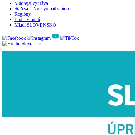
Múdrejší vyhráva
Staň sa našim sympatizantom
Regióny
Ľudia v hnutí
Mladí SLOVENSKO