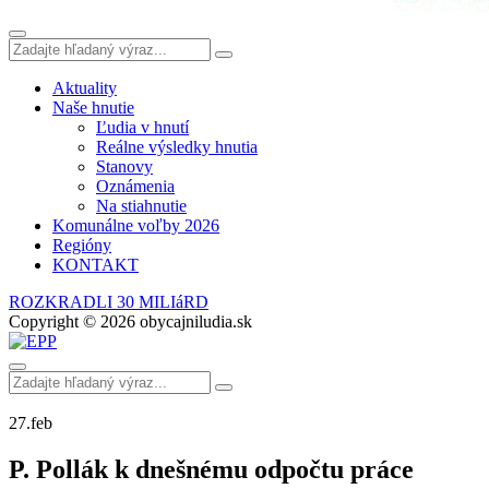
Aktuality
Naše hnutie
Ľudia v hnutí
Reálne výsledky hnutia
Stanovy
Oznámenia
Na stiahnutie
Komunálne voľby 2026
Regióny
KONTAKT
ROZKRADLI 30 MILIáRD
Copyright © 2026 obycajniludia.sk
27.
feb
P. Pollák k dnešnému odpočtu práce