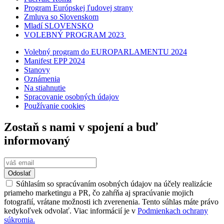
Program Európskej ľudovej strany
Zmluva so Slovenskom
Mladí SLOVENSKO
VOLEBNÝ PROGRAM 2023
Volebný program do EUROPARLAMENTU 2024
Manifest EPP 2024
Stanovy
Oznámenia
Na stiahnutie
Spracovanie osobných údajov
Používanie cookies
Zostaň s nami v spojení a buď
informovaný
Odoslať
Súhlasím so spracúvaním osobných údajov na účely realizácie
priameho marketingu a PR, čo zahŕňa aj spracúvanie mojich
fotografií, vrátane možnosti ich zverenenia. Tento súhlas máte právo
kedykoľvek odvolať. Viac informácií je v
Podmienkach ochrany
súkromia.