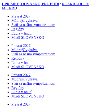
ÚPRIMNE, ODVÁŽNE, PRE ĽUDÍ
\
ROZKRADLI 30
MILIáRD
Prevrat 2027
Múdrejší vyhráva
Staň sa našim sympatizantom
Regióny
Ľudia v hnutí
Mladí SLOVENSKO
Prevrat 2027
Múdrejší vyhráva
Staň sa našim sympatizantom
Regióny
Ľudia v hnutí
Mladí SLOVENSKO
Prevrat 2027
Múdrejší vyhráva
Staň sa našim sympatizantom
Regióny
Ľudia v hnutí
Mladí SLOVENSKO
Prevrat 2027