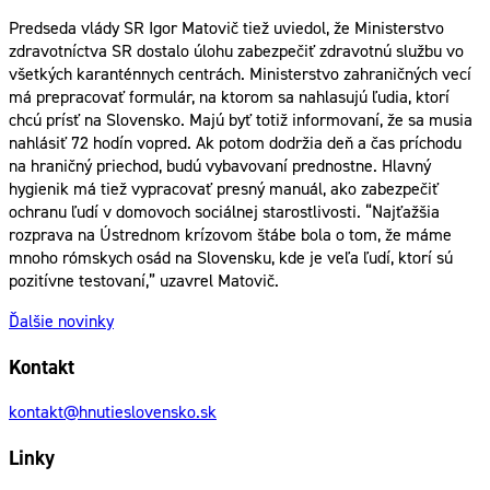
Predseda vlády SR Igor Matovič tiež uviedol, že Ministerstvo
zdravotníctva SR dostalo úlohu zabezpečiť zdravotnú službu vo
všetkých karanténnych centrách. Ministerstvo zahraničných vecí
má prepracovať formulár, na ktorom sa nahlasujú ľudia, ktorí
chcú prísť na Slovensko. Majú byť totiž informovaní, že sa musia
nahlásiť 72 hodín vopred. Ak potom dodržia deň a čas príchodu
na hraničný priechod, budú vybavovaní prednostne. Hlavný
hygienik má tiež vypracovať presný manuál, ako zabezpečiť
ochranu ľudí v domovoch sociálnej starostlivosti. “Najťažšia
rozprava na Ústrednom krízovom štábe bola o tom, že máme
mnoho rómskych osád na Slovensku, kde je veľa ľudí, ktorí sú
pozitívne testovaní,” uzavrel Matovič.
Ďalšie novinky
Kontakt
kontakt@hnutieslovensko.sk
Linky