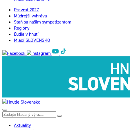
Prevrat 2027
Múdrejší vyhráva
Staň sa našim sympatizantom
Regióny
Ľudia v hnutí
Mladí SLOVENSKO
Aktuality