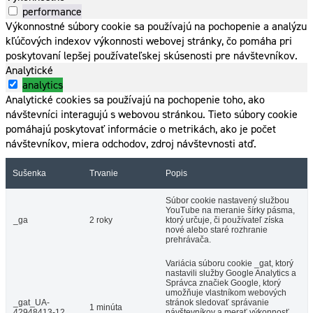
performance
Výkonnostné súbory cookie sa používajú na pochopenie a analýzu
kľúčových indexov výkonnosti webovej stránky, čo pomáha pri
poskytovaní lepšej používateľskej skúsenosti pre návštevníkov.
Analytické
analytics
Analytické cookies sa používajú na pochopenie toho, ako
návštevníci interagujú s webovou stránkou. Tieto súbory cookie
pomáhajú poskytovať informácie o metrikách, ako je počet
návštevníkov, miera odchodov, zdroj návštevnosti atď.
Sušenka
Trvanie
Popis
Súbor cookie nastavený službou
YouTube na meranie šírky pásma,
_ga
2 roky
ktorý určuje, či používateľ získa
nové alebo staré rozhranie
prehrávača.
Variácia súboru cookie _gat, ktorý
nastavili služby Google Analytics a
Správca značiek Google, ktorý
umožňuje vlastníkom webových
_gat_UA-
stránok sledovať správanie
1 minúta
42948413-12
návštevníkov a merať výkonnosť