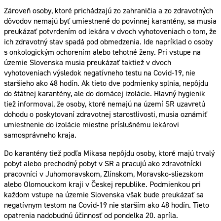
Zároveň osoby, ktoré prichádzajú zo zahraničia a zo zdravotných
dôvodov nemajú byť umiestnené do povinnej karantény, sa musia
preukázať potvrdením od lekára v dvoch vyhotoveniach o tom, že
ich zdravotný stav spadá pod obmedzenia. Ide napríklad o osoby
s onkologickým ochorením alebo tehotné ženy. Pri vstupe na
územie Slovenska musia preukázať taktiež v dvoch
vyhotoveniach výsledok negatívneho testu na Covid-19, nie
staršieho ako 48 hodín. Ak tieto dve podmienky splnia, nepôjdu
do štátnej karantény, ale do domácej izolácie. Hlavný hygienik
tiež informoval, že osoby, ktoré nemajú na území SR uzavretú
dohodu o poskytovaní zdravotnej starostlivosti, musia oznámiť
umiestnenie do izolácie miestne príslušnému lekárovi
samosprávneho kraja.
Do karantény tiež podľa Mikasa nepôjdu osoby, ktoré majú trvalý
pobyt alebo prechodný pobyt v SR a pracujú ako zdravotnícki
pracovníci v Juhomoravskom, Zlínskom, Moravsko-sliezskom
alebo Olomouckom kraji v Českej republike. Podmienkou pri
každom vstupe na územie Slovenska však bude preukázať sa
negatívnym testom na Covid-19 nie starším ako 48 hodín. Tieto
opatrenia nadobudnú účinnosť od pondelka 20. apríla.