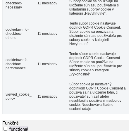
Súbory cookie sa používajú na
checkbox-
11 mesiacov
uloženie súhlasu používateľa s
necessary
ukladaním súborov cookie v
kategórii „Nevyhnutné“.
Tento súbor cookie nastavuje
doplnok GDPR Cookie Consent.
cookielawinfo-
Súbor cookie sa používa na
checkbox-
11 mesiacov
uloženie súhlasu používateľa pre
others
súbory cookie v kategórii
Nevyhnutné.
Tento súbor cookie nastavuje
doplnok GDPR Cookie Consent.
cookielawinfo-
Súbor cookie sa používa na
checkbox-
11 mesiacov
uloženie súhlasu používateľa pre
performance
súbory cookie v kategórii
„Výkonostné“.
Súbor cookie je nastavený
doplnkom GDPR Cookie Consent a
používa sa na uloženie toho, či
viewed_cookie_
11 mesiacov
používateľ súhlasil alebo
policy
nesúhlasil s používaním súborov
cookie. Neuchováva žiadne
osobné údaje.
Funkčné
functional