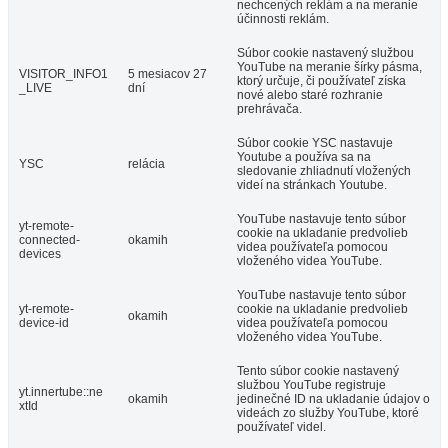
nechcených reklám a na meranie
účinnosti reklám.
Súbor cookie nastavený službou
YouTube na meranie šírky pásma,
VISITOR_INFO1
5 mesiacov 27
ktorý určuje, či používateľ získa
_LIVE
dní
nové alebo staré rozhranie
prehrávača.
Súbor cookie YSC nastavuje
Youtube a používa sa na
YSC
relácia
sledovanie zhliadnutí vložených
videí na stránkach Youtube.
YouTube nastavuje tento súbor
yt-remote-
cookie na ukladanie predvolieb
connected-
okamih
videa používateľa pomocou
devices
vloženého videa YouTube.
YouTube nastavuje tento súbor
yt-remote-
cookie na ukladanie predvolieb
okamih
device-id
videa používateľa pomocou
vloženého videa YouTube.
Tento súbor cookie nastavený
službou YouTube registruje
yt.innertube::ne
okamih
jedinečné ID na ukladanie údajov o
xtId
videách zo služby YouTube, ktoré
používateľ videl.