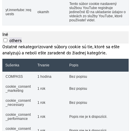
Tento súbor cookie nastavený
službou YouTube registruje
yt.innertube::req
okamih
jedinečné ID na ukladanie údajov o
uests
videách zo služby YouTube, ktoré
používateľ videl.
Iné
others
Ostatné nekategorizované súbory cookie sú tie, ktoré sa ešte
analyzujú a neboli ešte zaradené do žiadnej kategórie.
Sušenka
Trvanie
Popis
COMPASS
1 hodina
Bez popisu
cookie_consent
1 rok
Bez popisu
_marketing
cookie_consent
1 rok
Bez popisu
_necessary
cookie_consent
1 rok
Popis nie je k dispozícii.
_performance
cookie_consent
1 rok
Popis nie je k dispozícii.