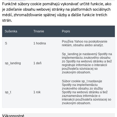
Funkčné súbory cookie pomáhajú vykonávať určité funkcie, ako
je zdieľanie obsahu webovej stránky na platformách sociálnych
médií, zhromažďovanie spätnej väzby a ďalšie funkcie tretích
strán.
Sušenka
Trvanie
Popis
Používa Yahoo na poskytovanie
S
1 hodina
reklám, obsahu alebo analýz.
Sp_landing je nastavený Spotify na
implementáciu zvukového obsahu
zo Spotify na webovú stránku a tiež
sp_landing
1 deň
registruje informácie o interakcii
používateľa súvisiacej so
zvukovým obsahom.
Súbor cookie sp_t nastavuje
Spotify na implementáciu
zvukového obsahu zo služby
sp_t
1 rok
Spotify na webovú stránku a tiež
zaznamenáva informácie o
interakcii používateľa súvisiacej so
zvukovým obsahom.
Výkonnostné