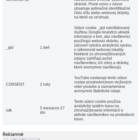
stránok. Prvok vzoru v názve
obsahuje jedinečné identifikačné
číslo účtu alebo webovej stránky,
na ktoré sa vzťahuje.
Súbor cookie _gid nainštalovaný
službou Google Analytics ukladá
informácie o tom, ako návštevníci
používajú webovú stránku, a
zároveň vytvára analytickú správu
_gid
1 deň
o výkonnosti webovej lokality.
Niektoré zo zhromažďovaných
údajov zahŕňajú počet
návštevníkov, ich zdroj a stránky,
ktoré anonymne navštevujú.
YouTube nastavuje tento súbor
cookie prostredníctvom vložených
CONSENT
2 roky
videí youtube a zaznamenáva
anonymné štatistické údaje.
Tento súbor cookie používa
analytický systém Issuu na
5 mesiacov 27
iutk
zhromažďovanie informácií o
dni
aktivite návštevníkov na produktoch
Issuu.
Reklamné