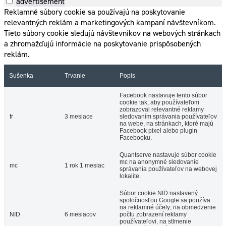
advertisement
Reklamné súbory cookie sa používajú na poskytovanie
relevantných reklám a marketingových kampaní návštevníkom.
Tieto súbory cookie sledujú návštevníkov na webových stránkach
a zhromažďujú informácie na poskytovanie prispôsobených
reklám.
Sušenka
Trvanie
Popis
Facebook nastavuje tento súbor
cookie tak, aby používateľom
zobrazoval relevantné reklamy
fr
3 mesiace
sledovaním správania používateľov
na webe, na stránkach, ktoré majú
Facebook pixel alebo plugin
Facebooku.
Quantserve nastavuje súbor cookie
mc na anonymné sledovanie
mc
1 rok 1 mesiac
správania používateľov na webovej
lokalite.
Súbor cookie NID nastavený
spoločnosťou Google sa používa
na reklamné účely; na obmedzenie
NID
6 mesiacov
počtu zobrazení reklamy
používateľovi, na stlmenie