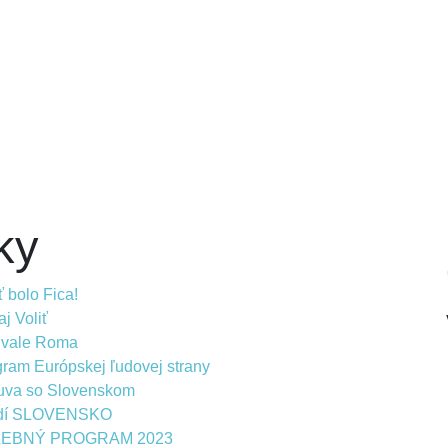
ky
 bolo Fica!
j Voliť
ivale Roma
ram Európskej ľudovej strany
uva so Slovenskom
dí SLOVENSKO
LEBNÝ PROGRAM 2023