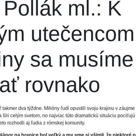
 Pollák ml.: K
kým utečencom
iny sa musíme
ať rovnako
ž takmer dva týždne. Milióny ľudí opustili svoju krajinu v záujm
sa šíri celým svetom, no najviac túto dramatickú situáciu pociťujú
to rozhodli aj ľudia z rómskej komunity.
 Nápor na hranice bol veľký a my sme si všimli, že niektoré