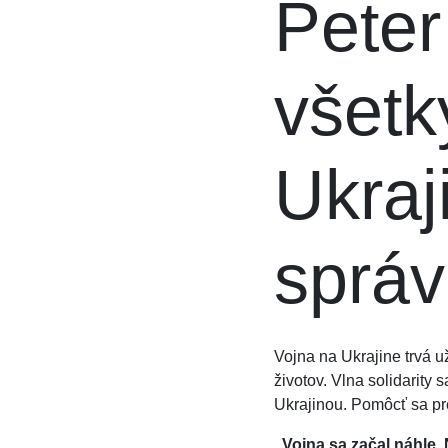
Peter
všet
Ukraj
správ
Vojna na Ukrajine trvá u
životov. Vlna solidarity 
Ukrajinou. Pomôcť sa pre
„Vojna sa začal náhle.