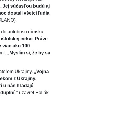
h. Jej súčasťou budú aj
c dostali všetci ľudia
(OĽANO).
ať do autobusu rómsku
štolskej cirkvi. Práve
 viac ako 100
 ml.
„Myslím si, že by sa
ateľom Ukrajiny.
„Vojna
ekom z Ukrajiny.
rí u nás hľadajú
duplní,“
uzavrel Pollák