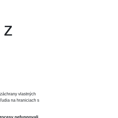
 z
e záchrany vlastných
 ľudia na hraniciach s
 procesy nefungovali