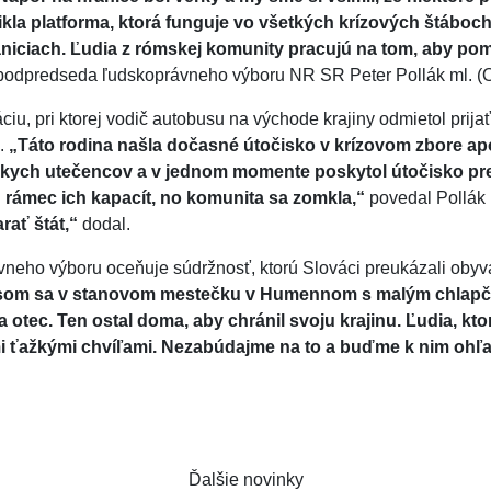
ikla platforma, ktorá funguje vo všetkých krízových štáboc
aniciach. Ľudia z rómskej komunity pracujú na tom, aby pomo
 podpredseda ľudskoprávneho výboru NR SR Peter Pollák ml. 
áciu, pri ktorej vodič autobusu na východe krajiny odmietol prij
i.
„Táto rodina našla dočasné útočisko v krízovom zbore apo
mskych utečencov a v jednom momente poskytol útočisko pre
 rámec ich kapacít, no komunita sa zomkla,“
povedal Pollák
rať štát,“
dodal.
eho výboru oceňuje súdržnosť, ktorú Slováci preukázali obyv
l som sa v stanovom mestečku v Humennom s malým chlapč
 otec. Ten ostal doma, aby chránil svoju krajinu. Ľudia, kto
ľmi ťažkými chvíľami. Nezabúdajme na to a buďme k nim ohľa
Ďalšie novinky