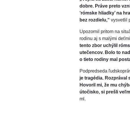
dobre. Práve preto vzn
‘rómske hliadky’ na hr
bez rozdielu,“
vysvetlil
Upozornil pritom na situ
rodinu aj s malými deťm
tento zbor uchýlil ró
utečencov. Bolo to nad
o tieto rodiny mal posta
Podpredseda ľudskoprávn
je tragédia. Rozpráva
Hovoril mi, že mu chýba
útočisko, si prešli ve
ml.