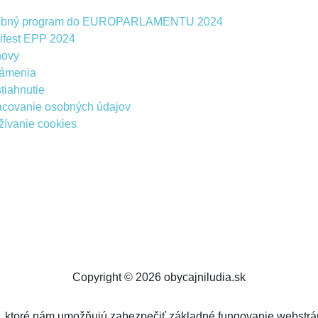
ebný program do EUROPARLAMENTU 2024
ifest EPP 2024
novy
ámenia
tiahnutie
acovanie osobných údajov
ívanie cookies
Copyright © 2026 obycajniludia.sk
 ktoré nám umožňujú zabezpečiť základné fungovanie webstrán