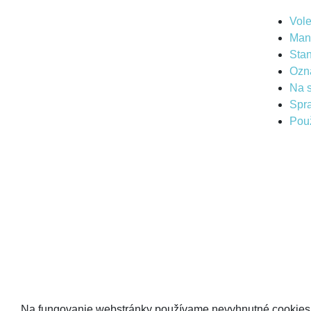
Vol
Man
Sta
Ozn
Na s
Spr
Použ
Na fungovanie webstránky používame nevyhnutné cookies,