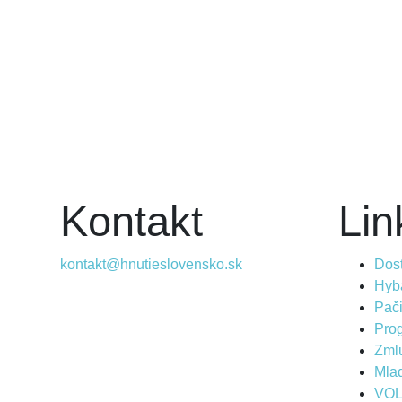
Kontakt
Lin
kontakt@hnutieslovensko.sk
Dosť
Hyba
Pač
Prog
Zml
Mla
VO