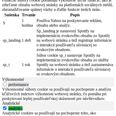
Funkčné súbory cookie pomáhajú vykonávať určité funkcie, ako je
zdieľanie obsahu webovej stránky na platformách sociálnych médií,
zhromažďovanie spätnej väzby a ďalšie funkcie tretích strán.
Sušenka
Trvanie
Popis
1
Používa Yahoo na poskytovanie reklám,
S
hodina
obsahu alebo analýz.
Sp_landing je nastavený Spotify na
implementáciu zvukového obsahu zo Spotify
sp_landing
1 deň
na webovú stránku a tiež registruje informácie
o interakcii používateľa súvisiacej so
zvukovým obsahom.
Súbor cookie sp_t nastavuje Spotify na
implementáciu zvukového obsahu zo služby
sp_t
1 rok
Spotify na webovú stránku a tiež zaznamenáva
informácie o interakcii používateľa súvisiacej
so zvukovým obsahom.
Výkonnostné
performance
Výkonnostné súbory cookie sa používajú na pochopenie a analýzu
kľúčových indexov výkonnosti webovej stránky, čo pomáha pri
poskytovaní lepšej používateľskej skúsenosti pre návštevníkov.
Analytické
analytics
Analytické cookies sa používajú na pochopenie toho, ako