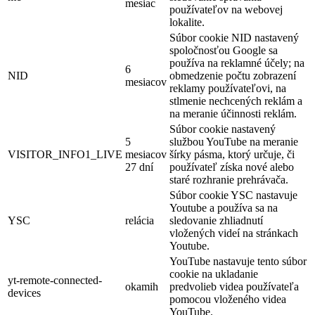
mesiac
používateľov na webovej
lokalite.
Súbor cookie NID nastavený
spoločnosťou Google sa
používa na reklamné účely; na
6
NID
obmedzenie počtu zobrazení
mesiacov
reklamy používateľovi, na
stlmenie nechcených reklám a
na meranie účinnosti reklám.
Súbor cookie nastavený
5
službou YouTube na meranie
VISITOR_INFO1_LIVE
mesiacov
šírky pásma, ktorý určuje, či
27 dní
používateľ získa nové alebo
staré rozhranie prehrávača.
Súbor cookie YSC nastavuje
Youtube a používa sa na
YSC
relácia
sledovanie zhliadnutí
vložených videí na stránkach
Youtube.
YouTube nastavuje tento súbor
cookie na ukladanie
yt-remote-connected-
okamih
predvolieb videa používateľa
devices
pomocou vloženého videa
YouTube.