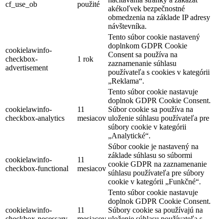
cf_use_ob
použité
akékoľvek bezpečnostné
obmedzenia na základe IP adresy
návštevníka.
Tento súbor cookie nastavený
doplnkom GDPR Cookie
cookielawinfo-
Consent sa používa na
checkbox-
1 rok
zaznamenanie súhlasu
advertisement
používateľa s cookies v kategórii
„Reklama“.
Tento súbor cookie nastavuje
doplnok GDPR Cookie Consent.
cookielawinfo-
11
Súbor cookie sa používa na
checkbox-analytics
mesiacov
uloženie súhlasu používateľa pre
súbory cookie v kategórii
„Analytické“.
Súbor cookie je nastavený na
základe súhlasu so súbormi
cookielawinfo-
11
cookie GDPR na zaznamenanie
checkbox-functional
mesiacov
súhlasu používateľa pre súbory
cookie v kategórii „Funkčné“.
Tento súbor cookie nastavuje
doplnok GDPR Cookie Consent.
cookielawinfo-
11
Súbory cookie sa používajú na
checkbox-necessary
mesiacov
uloženie súhlasu používateľa s