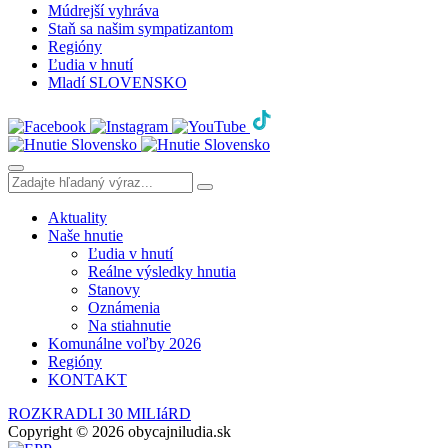
Múdrejší vyhráva
Staň sa našim sympatizantom
Regióny
Ľudia v hnutí
Mladí SLOVENSKO
Aktuality
Naše hnutie
Ľudia v hnutí
Reálne výsledky hnutia
Stanovy
Oznámenia
Na stiahnutie
Komunálne voľby 2026
Regióny
KONTAKT
ROZKRADLI 30 MILIáRD
Copyright © 2026 obycajniludia.sk