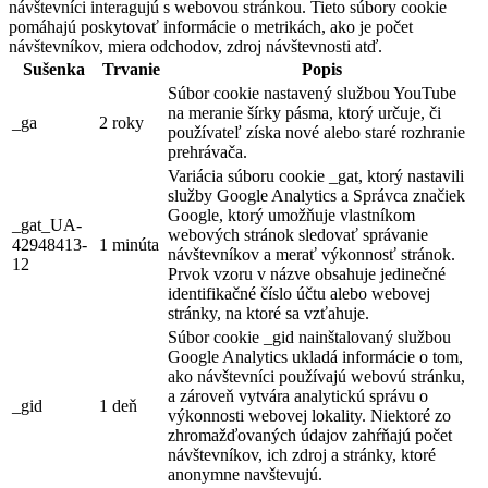
návštevníci interagujú s webovou stránkou. Tieto súbory cookie
pomáhajú poskytovať informácie o metrikách, ako je počet
návštevníkov, miera odchodov, zdroj návštevnosti atď.
Sušenka
Trvanie
Popis
Súbor cookie nastavený službou YouTube
na meranie šírky pásma, ktorý určuje, či
_ga
2 roky
používateľ získa nové alebo staré rozhranie
prehrávača.
Variácia súboru cookie _gat, ktorý nastavili
služby Google Analytics a Správca značiek
Google, ktorý umožňuje vlastníkom
_gat_UA-
webových stránok sledovať správanie
42948413-
1 minúta
návštevníkov a merať výkonnosť stránok.
12
Prvok vzoru v názve obsahuje jedinečné
identifikačné číslo účtu alebo webovej
stránky, na ktoré sa vzťahuje.
Súbor cookie _gid nainštalovaný službou
Google Analytics ukladá informácie o tom,
ako návštevníci používajú webovú stránku,
a zároveň vytvára analytickú správu o
_gid
1 deň
výkonnosti webovej lokality. Niektoré zo
zhromažďovaných údajov zahŕňajú počet
návštevníkov, ich zdroj a stránky, ktoré
anonymne navštevujú.