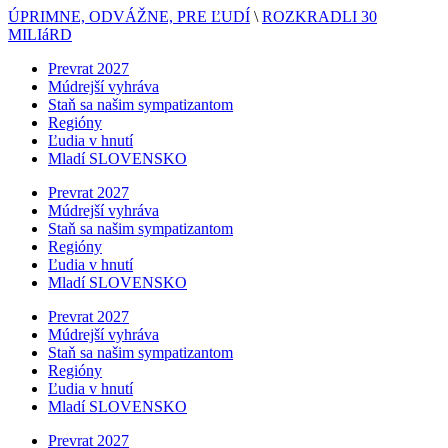
ÚPRIMNE, ODVÁŽNE, PRE ĽUDÍ
\
ROZKRADLI 30
MILIáRD
Prevrat 2027
Múdrejší vyhráva
Staň sa našim sympatizantom
Regióny
Ľudia v hnutí
Mladí SLOVENSKO
Prevrat 2027
Múdrejší vyhráva
Staň sa našim sympatizantom
Regióny
Ľudia v hnutí
Mladí SLOVENSKO
Prevrat 2027
Múdrejší vyhráva
Staň sa našim sympatizantom
Regióny
Ľudia v hnutí
Mladí SLOVENSKO
Prevrat 2027