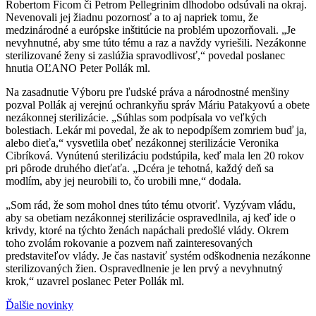
Robertom Ficom či Petrom Pellegrinim dlhodobo odsúvali na okraj.
Nevenovali jej žiadnu pozornosť a to aj napriek tomu, že
medzinárodné a európske inštitúcie na problém upozorňovali. „Je
nevyhnutné, aby sme túto tému a raz a navždy vyriešili. Nezákonne
sterilizované ženy si zaslúžia spravodlivosť,“ povedal poslanec
hnutia OĽANO Peter Pollák ml.
Na zasadnutie Výboru pre ľudské práva a národnostné menšiny
pozval Pollák aj verejnú ochrankyňu správ Máriu Patakyovú a obete
nezákonnej sterilizácie. „Súhlas som podpísala vo veľkých
bolestiach. Lekár mi povedal, že ak to nepodpíšem zomriem buď ja,
alebo dieťa,“ vysvetlila obeť nezákonnej sterilizácie Veronika
Cibríková. Vynútenú sterilizáciu podstúpila, keď mala len 20 rokov
pri pôrode druhého dieťaťa. „Dcéra je tehotná, každý deň sa
modlím, aby jej neurobili to, čo urobili mne,“ dodala.
„Som rád, že som mohol dnes túto tému otvoriť. Vyzývam vládu,
aby sa obetiam nezákonnej sterilizácie ospravedlnila, aj keď ide o
krivdy, ktoré na týchto ženách napáchali predošlé vlády. Okrem
toho zvolám rokovanie a pozvem naň zainteresovaných
predstaviteľov vlády. Je čas nastaviť systém odškodnenia nezákonne
sterilizovaných žien. Ospravedlnenie je len prvý a nevyhnutný
krok,“ uzavrel poslanec Peter Pollák ml.
Ďalšie novinky