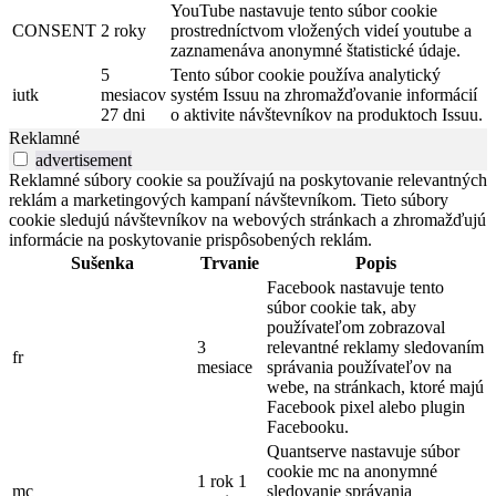
YouTube nastavuje tento súbor cookie
CONSENT
2 roky
prostredníctvom vložených videí youtube a
zaznamenáva anonymné štatistické údaje.
5
Tento súbor cookie používa analytický
iutk
mesiacov
systém Issuu na zhromažďovanie informácií
27 dni
o aktivite návštevníkov na produktoch Issuu.
Reklamné
advertisement
Reklamné súbory cookie sa používajú na poskytovanie relevantných
reklám a marketingových kampaní návštevníkom. Tieto súbory
cookie sledujú návštevníkov na webových stránkach a zhromažďujú
informácie na poskytovanie prispôsobených reklám.
Sušenka
Trvanie
Popis
Facebook nastavuje tento
súbor cookie tak, aby
používateľom zobrazoval
3
relevantné reklamy sledovaním
fr
mesiace
správania používateľov na
webe, na stránkach, ktoré majú
Facebook pixel alebo plugin
Facebooku.
Quantserve nastavuje súbor
cookie mc na anonymné
1 rok 1
mc
sledovanie správania