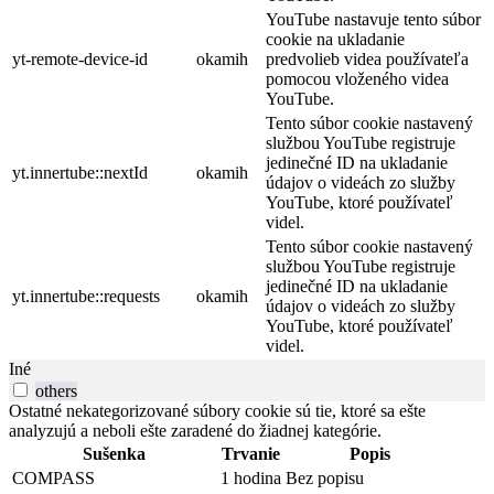
YouTube nastavuje tento súbor
cookie na ukladanie
yt-remote-device-id
okamih
predvolieb videa používateľa
pomocou vloženého videa
YouTube.
Tento súbor cookie nastavený
službou YouTube registruje
jedinečné ID na ukladanie
yt.innertube::nextId
okamih
údajov o videách zo služby
YouTube, ktoré používateľ
videl.
Tento súbor cookie nastavený
službou YouTube registruje
jedinečné ID na ukladanie
yt.innertube::requests
okamih
údajov o videách zo služby
YouTube, ktoré používateľ
videl.
Iné
others
Ostatné nekategorizované súbory cookie sú tie, ktoré sa ešte
analyzujú a neboli ešte zaradené do žiadnej kategórie.
Sušenka
Trvanie
Popis
COMPASS
1 hodina
Bez popisu