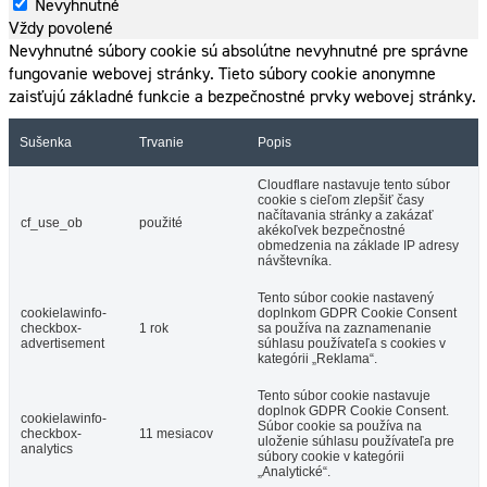
Nevyhnutné
Vždy povolené
Nevyhnutné súbory cookie sú absolútne nevyhnutné pre správne
fungovanie webovej stránky. Tieto súbory cookie anonymne
zaisťujú základné funkcie a bezpečnostné prvky webovej stránky.
Sušenka
Trvanie
Popis
Cloudflare nastavuje tento súbor
cookie s cieľom zlepšiť časy
načítavania stránky a zakázať
cf_use_ob
použité
akékoľvek bezpečnostné
obmedzenia na základe IP adresy
návštevníka.
Tento súbor cookie nastavený
cookielawinfo-
doplnkom GDPR Cookie Consent
checkbox-
1 rok
sa používa na zaznamenanie
advertisement
súhlasu používateľa s cookies v
kategórii „Reklama“.
Tento súbor cookie nastavuje
doplnok GDPR Cookie Consent.
cookielawinfo-
Súbor cookie sa používa na
checkbox-
11 mesiacov
uloženie súhlasu používateľa pre
analytics
súbory cookie v kategórii
„Analytické“.