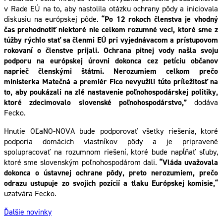
v Rade EÚ na to, aby nastolila otázku ochrany pôdy a iniciovala
diskusiu na európskej pôde.
“Po 12 rokoch členstva je vhodný
čas prehodnotiť niektoré nie celkom rozumné veci, ktoré sme z
túžby rýchlo stať sa členmi EÚ pri vyjednávacom a prístupovom
rokovaní o členstve prijali. Ochrana pitnej vody našla svoju
podporu na európskej úrovni dokonca cez petíciu občanov
naprieč členskými štátmi. Nerozumiem celkom prečo
ministerka Matečná a premiér Fico nevyužili túto príležitosť na
to, aby poukázali na zlé nastavenie poľnohospodárskej politiky,
ktoré zdecimovalo slovenské poľnohospodárstvo,”
dodáva
Fecko.
Hnutie OĽaNO-NOVA bude podporovať všetky riešenia, ktoré
podporia domácich vlastníkov pôdy a je pripravené
spolupracovať na rozumnom riešení, ktoré bude napĺňať sľuby,
ktoré sme slovenským poľnohospodárom dali.
“Vláda uvažovala
dokonca o ústavnej ochrane pôdy, preto nerozumiem, prečo
odrazu ustupuje zo svojich pozícií a tlaku Európskej komisie,“
uzatvára Fecko.
Ďalšie novinky