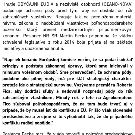
Hnutie OBYČAJNÍ ĽUDIA a nezávislé osobnosti (OĽANO-NOVA)
podporuje ochranu pôdy pred tým, aby sa dostala do rúk
zahraničných vlastníkov. Reaguje tak na predložený materiál
návrhu zákona o nadobúdaní vlastníctva poľnohospodárskeho
pozemku, ktorý prešiel medzirezortným pripomienkovým
konaním. Poslanec NR SR Martin Fecko pripomína, že vládou
schválená legislatíva z roku 2014 bola prijatá aj na základe
iniciatívy a upozornenia hnutia.
“Napriek konaniu Európskej komisie verím, že sa podarí udržať
princípy a podstatu zákonnnej úpravy, ktorú sme iniciovali v
minulom volebnom období. Sme presvedčení, že ochrana pôdy,
podobne ako pitnej vody, má pre štát strategický charakter,
pretože ide o strategickú surovinu. Vyzývame premiéra Roberta
Fica, aby dodržal sľuby a nedovolil rozpredaj pôdy do rúk
zahraničným vlastníkom. Minulý rok v lete na Agrokomplexe
Fico sľuboval poľnohospodárom, že na tom bude trvať, aj v
prípade, že by musel ísť do konfliktu s EÚ. Prišlo však slovenské
predsedníctvo a zrejme si to vyhodnotil tak, že do prípadného
konfliktu radšej nepôjde.”
Poslanca Fecka mrzí, že vláda nevyužila polročné predsedníctvo