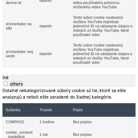
okamih
device-id
videa používateľa pomocou
vloženého videa YouTube.
Tento súbor cookie nastavený
službou YouTube registruje
yt.innertube::ne
okamih
jedinečné ID na ukladanie údajov o
xtId
videách zo služby YouTube, ktoré
používateľ videl.
Tento súbor cookie nastavený
službou YouTube registruje
yt.innertube::req
okamih
jedinečné ID na ukladanie údajov o
uests
videách zo služby YouTube, ktoré
používateľ videl.
Iné
others
Ostatné nekategorizované súbory cookie sú tie, ktoré sa ešte
analyzujú a neboli ešte zaradené do žiadnej kategórie.
Sušenka
Trvanie
Popis
COMPASS
1 hodina
Bez popisu
cookie_consent
1 rok
Bez popisu
_marketing