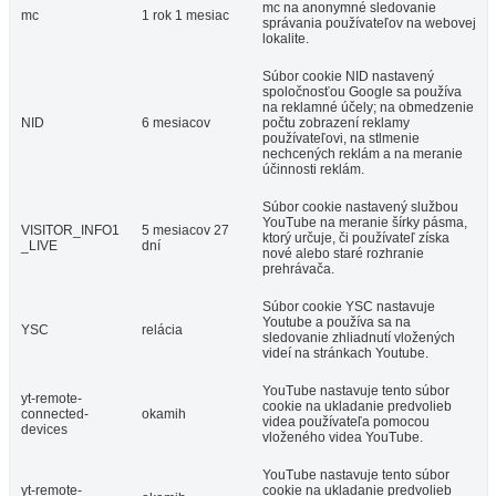
mc na anonymné sledovanie
mc
1 rok 1 mesiac
správania používateľov na webovej
lokalite.
Súbor cookie NID nastavený
spoločnosťou Google sa používa
na reklamné účely; na obmedzenie
NID
6 mesiacov
počtu zobrazení reklamy
používateľovi, na stlmenie
nechcených reklám a na meranie
účinnosti reklám.
Súbor cookie nastavený službou
YouTube na meranie šírky pásma,
VISITOR_INFO1
5 mesiacov 27
ktorý určuje, či používateľ získa
_LIVE
dní
nové alebo staré rozhranie
prehrávača.
Súbor cookie YSC nastavuje
Youtube a používa sa na
YSC
relácia
sledovanie zhliadnutí vložených
videí na stránkach Youtube.
YouTube nastavuje tento súbor
yt-remote-
cookie na ukladanie predvolieb
connected-
okamih
videa používateľa pomocou
devices
vloženého videa YouTube.
YouTube nastavuje tento súbor
yt-remote-
cookie na ukladanie predvolieb