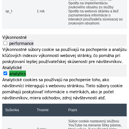
Spotify na implementáciu
zvukového obsahu zo služby
sp_t
1 rok
Spotify na webovú stránku a tiež
zaznamenáva informácie o
interakcii používateľa súvisiacej so
zvukovým obsahom.
Výkonnostné
performance
Výkonnostné súbory cookie sa používajú na pochopenie a analýzu
kľúčových indexov výkonnosti webovej stránky, čo pomáha pri
poskytovaní lepšej používateľskej skúsenosti pre návštevníkov.
Analytické
analytics
Analytické cookies sa používajú na pochopenie toho, ako
návštevníci interagujú s webovou stránkou. Tieto súbory cookie
pomáhajú poskytovať informácie o metrikách, ako je počet
návštevníkov, miera odchodov, zdroj návštevnosti atď.
Sušenka
Trvanie
Popis
Súbor cookie nastavený službou
YouTube na meranie šírky pásma,