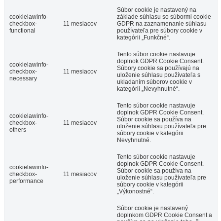
Súbor cookie je nastavený na
cookielawinfo-
základe súhlasu so súbormi cookie
checkbox-
11 mesiacov
GDPR na zaznamenanie súhlasu
functional
používateľa pre súbory cookie v
kategórii „Funkčné“.
Tento súbor cookie nastavuje
doplnok GDPR Cookie Consent.
cookielawinfo-
Súbory cookie sa používajú na
checkbox-
11 mesiacov
uloženie súhlasu používateľa s
necessary
ukladaním súborov cookie v
kategórii „Nevyhnutné“.
Tento súbor cookie nastavuje
doplnok GDPR Cookie Consent.
cookielawinfo-
Súbor cookie sa používa na
checkbox-
11 mesiacov
uloženie súhlasu používateľa pre
others
súbory cookie v kategórii
Nevyhnutné.
Tento súbor cookie nastavuje
doplnok GDPR Cookie Consent.
cookielawinfo-
Súbor cookie sa používa na
checkbox-
11 mesiacov
uloženie súhlasu používateľa pre
performance
súbory cookie v kategórii
„Výkonostné“.
Súbor cookie je nastavený
doplnkom GDPR Cookie Consent a