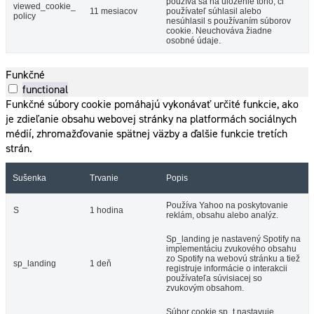
používa sa na uloženie toho, či
viewed_cookie_
11 mesiacov
používateľ súhlasil alebo
policy
nesúhlasil s používaním súborov
cookie. Neuchováva žiadne
osobné údaje.
Funkčné
functional
Funkčné súbory cookie pomáhajú vykonávať určité funkcie, ako
je zdieľanie obsahu webovej stránky na platformách sociálnych
médií, zhromažďovanie spätnej väzby a ďalšie funkcie tretích
strán.
Sušenka
Trvanie
Popis
Používa Yahoo na poskytovanie
S
1 hodina
reklám, obsahu alebo analýz.
Sp_landing je nastavený Spotify na
implementáciu zvukového obsahu
zo Spotify na webovú stránku a tiež
sp_landing
1 deň
registruje informácie o interakcii
používateľa súvisiacej so
zvukovým obsahom.
Súbor cookie sp_t nastavuje