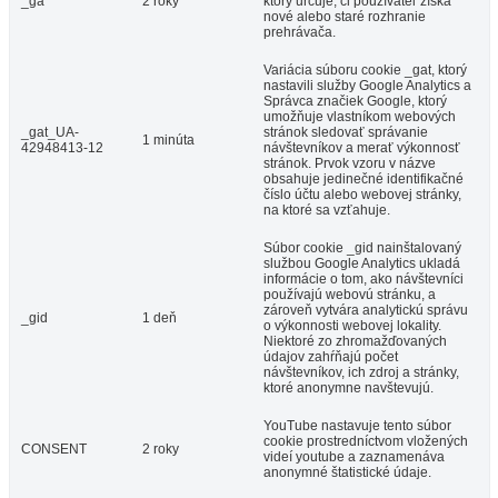
_ga
2 roky
ktorý určuje, či používateľ získa
nové alebo staré rozhranie
prehrávača.
Variácia súboru cookie _gat, ktorý
nastavili služby Google Analytics a
Správca značiek Google, ktorý
umožňuje vlastníkom webových
_gat_UA-
stránok sledovať správanie
1 minúta
42948413-12
návštevníkov a merať výkonnosť
stránok. Prvok vzoru v názve
obsahuje jedinečné identifikačné
číslo účtu alebo webovej stránky,
na ktoré sa vzťahuje.
Súbor cookie _gid nainštalovaný
službou Google Analytics ukladá
informácie o tom, ako návštevníci
používajú webovú stránku, a
zároveň vytvára analytickú správu
_gid
1 deň
o výkonnosti webovej lokality.
Niektoré zo zhromažďovaných
údajov zahŕňajú počet
návštevníkov, ich zdroj a stránky,
ktoré anonymne navštevujú.
YouTube nastavuje tento súbor
cookie prostredníctvom vložených
CONSENT
2 roky
videí youtube a zaznamenáva
anonymné štatistické údaje.