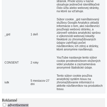
stránok. Prvok vzoru v názve
obsahuje jedinečné identifikačné
číslo účtu alebo webovej stránky,
na ktoré sa vzťahuje.
Súbor cookie _gid nainštalovaný
službou Google Analytics ukladá
informácie o tom, ako návštevníci
používajú webovú stránku, a
zároveň vytvára analytickú správu
_gid
1 deň
o výkonnosti webovej lokality.
Niektoré zo zhromažďovaných
údajov zahŕňajú počet
návštevníkov, ich zdroj a stránky,
ktoré anonymne navštevujú.
YouTube nastavuje tento súbor
cookie prostredníctvom vložených
CONSENT
2 roky
videí youtube a zaznamenáva
anonymné štatistické údaje.
Tento súbor cookie používa
analytický systém Issuu na
5 mesiacov 27
iutk
zhromažďovanie informácií o
dni
aktivite návštevníkov na produktoch
Issuu.
Reklamné
advertisement