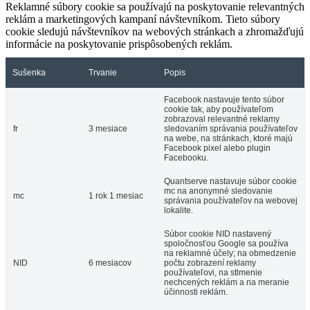
Reklamné súbory cookie sa používajú na poskytovanie relevantných
reklám a marketingových kampaní návštevníkom. Tieto súbory
cookie sledujú návštevníkov na webových stránkach a zhromažďujú
informácie na poskytovanie prispôsobených reklám.
Sušenka
Trvanie
Popis
Facebook nastavuje tento súbor
cookie tak, aby používateľom
zobrazoval relevantné reklamy
fr
3 mesiace
sledovaním správania používateľov
na webe, na stránkach, ktoré majú
Facebook pixel alebo plugin
Facebooku.
Quantserve nastavuje súbor cookie
mc na anonymné sledovanie
mc
1 rok 1 mesiac
správania používateľov na webovej
lokalite.
Súbor cookie NID nastavený
spoločnosťou Google sa používa
na reklamné účely; na obmedzenie
NID
6 mesiacov
počtu zobrazení reklamy
používateľovi, na stlmenie
nechcených reklám a na meranie
účinnosti reklám.