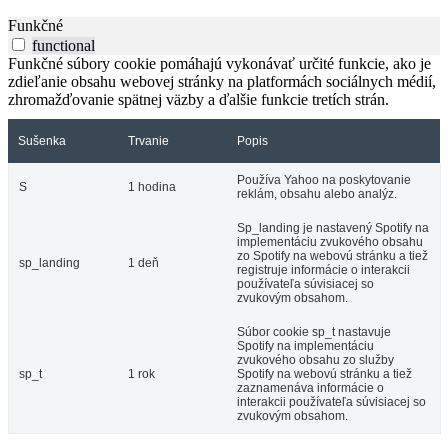
Funkčné
functional
Funkčné súbory cookie pomáhajú vykonávať určité funkcie, ako je
zdieľanie obsahu webovej stránky na platformách sociálnych médií,
zhromažďovanie spätnej väzby a ďalšie funkcie tretích strán.
Sušenka
Trvanie
Popis
Používa Yahoo na poskytovanie
S
1 hodina
reklám, obsahu alebo analýz.
Sp_landing je nastavený Spotify na
implementáciu zvukového obsahu
zo Spotify na webovú stránku a tiež
sp_landing
1 deň
registruje informácie o interakcii
používateľa súvisiacej so
zvukovým obsahom.
Súbor cookie sp_t nastavuje
Spotify na implementáciu
zvukového obsahu zo služby
sp_t
1 rok
Spotify na webovú stránku a tiež
zaznamenáva informácie o
interakcii používateľa súvisiacej so
zvukovým obsahom.