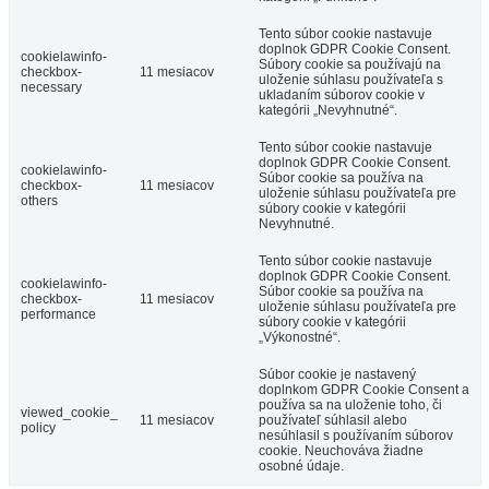
Tento súbor cookie nastavuje
doplnok GDPR Cookie Consent.
cookielawinfo-
Súbory cookie sa používajú na
checkbox-
11 mesiacov
uloženie súhlasu používateľa s
necessary
ukladaním súborov cookie v
kategórii „Nevyhnutné“.
Tento súbor cookie nastavuje
doplnok GDPR Cookie Consent.
cookielawinfo-
Súbor cookie sa používa na
checkbox-
11 mesiacov
uloženie súhlasu používateľa pre
others
súbory cookie v kategórii
Nevyhnutné.
Tento súbor cookie nastavuje
doplnok GDPR Cookie Consent.
cookielawinfo-
Súbor cookie sa používa na
checkbox-
11 mesiacov
uloženie súhlasu používateľa pre
performance
súbory cookie v kategórii
„Výkonostné“.
Súbor cookie je nastavený
doplnkom GDPR Cookie Consent a
používa sa na uloženie toho, či
viewed_cookie_
11 mesiacov
používateľ súhlasil alebo
policy
nesúhlasil s používaním súborov
cookie. Neuchováva žiadne
osobné údaje.