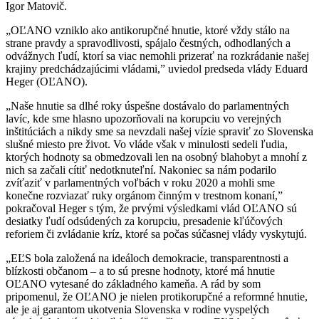
Igor Matovič.
„OĽANO vzniklo ako antikorupčné hnutie, ktoré vždy stálo na
strane pravdy a spravodlivosti, spájalo čestných, odhodlaných a
odvážnych ľudí, ktorí sa viac nemohli prizerať na rozkrádanie našej
krajiny predchádzajúcimi vládami,” uviedol predseda vlády Eduard
Heger (OĽANO).
„Naše hnutie sa dlhé roky úspešne dostávalo do parlamentných
lavíc, kde sme hlasno upozorňovali na korupciu vo verejných
inštitúciách a nikdy sme sa nevzdali našej vízie spraviť zo Slovenska
slušné miesto pre život. Vo vláde však v minulosti sedeli ľudia,
ktorých hodnoty sa obmedzovali len na osobný blahobyt a mnohí z
nich sa začali cítiť nedotknuteľní. Nakoniec sa nám podarilo
zvíťaziť v parlamentných voľbách v roku 2020 a mohli sme
konečne rozviazať ruky orgánom činným v trestnom konaní,”
pokračoval Heger s tým, že prvými výsledkami vlád OĽANO sú
desiatky ľudí odsúdených za korupciu, presadenie kľúčových
reforiem či zvládanie kríz, ktoré sa počas súčasnej vlády vyskytujú.
„EĽS bola založená na ideáloch demokracie, transparentnosti a
blízkosti občanom – a to sú presne hodnoty, ktoré má hnutie
OĽANO vytesané do základného kameňa. A rád by som
pripomenul, že OĽANO je nielen protikorupčné a reformné hnutie,
ale je aj garantom ukotvenia Slovenska v rodine vyspelých