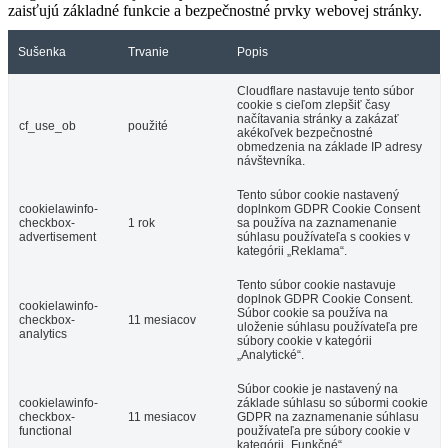
zaisťujú základné funkcie a bezpečnostné prvky webovej stránky.
Sušenka
Trvanie
Popis
Cloudflare nastavuje tento súbor
cookie s cieľom zlepšiť časy
načítavania stránky a zakázať
cf_use_ob
použité
akékoľvek bezpečnostné
obmedzenia na základe IP adresy
návštevníka.
Tento súbor cookie nastavený
cookielawinfo-
doplnkom GDPR Cookie Consent
checkbox-
1 rok
sa používa na zaznamenanie
advertisement
súhlasu používateľa s cookies v
kategórii „Reklama“.
Tento súbor cookie nastavuje
doplnok GDPR Cookie Consent.
cookielawinfo-
Súbor cookie sa používa na
checkbox-
11 mesiacov
uloženie súhlasu používateľa pre
analytics
súbory cookie v kategórii
„Analytické“.
Súbor cookie je nastavený na
cookielawinfo-
základe súhlasu so súbormi cookie
checkbox-
11 mesiacov
GDPR na zaznamenanie súhlasu
functional
používateľa pre súbory cookie v
kategórii „Funkčné“.