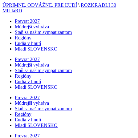
ÚPRIMNE, ODVÁŽNE, PRE ĽUDÍ
\
ROZKRADLI 30
MILIáRD
Prevrat 2027
Múdrejší vyhráva
Staň sa našim sympatizantom
Regióny
Ľudia v hnutí
Mladí SLOVENSKO
Prevrat 2027
Múdrejší vyhráva
Staň sa našim sympatizantom
Regióny
Ľudia v hnutí
Mladí SLOVENSKO
Prevrat 2027
Múdrejší vyhráva
Staň sa našim sympatizantom
Regióny
Ľudia v hnutí
Mladí SLOVENSKO
Prevrat 2027