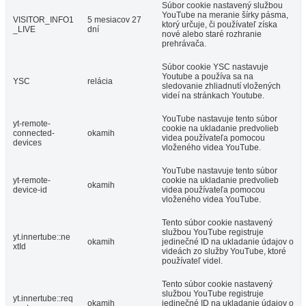
Súbor cookie nastavený službou
YouTube na meranie šírky pásma,
VISITOR_INFO1
5 mesiacov 27
ktorý určuje, či používateľ získa
_LIVE
dní
nové alebo staré rozhranie
prehrávača.
Súbor cookie YSC nastavuje
Youtube a používa sa na
YSC
relácia
sledovanie zhliadnutí vložených
videí na stránkach Youtube.
YouTube nastavuje tento súbor
yt-remote-
cookie na ukladanie predvolieb
connected-
okamih
videa používateľa pomocou
devices
vloženého videa YouTube.
YouTube nastavuje tento súbor
yt-remote-
cookie na ukladanie predvolieb
okamih
device-id
videa používateľa pomocou
vloženého videa YouTube.
Tento súbor cookie nastavený
službou YouTube registruje
yt.innertube::ne
okamih
jedinečné ID na ukladanie údajov o
xtId
videách zo služby YouTube, ktoré
používateľ videl.
Tento súbor cookie nastavený
službou YouTube registruje
yt.innertube::req
okamih
jedinečné ID na ukladanie údajov o