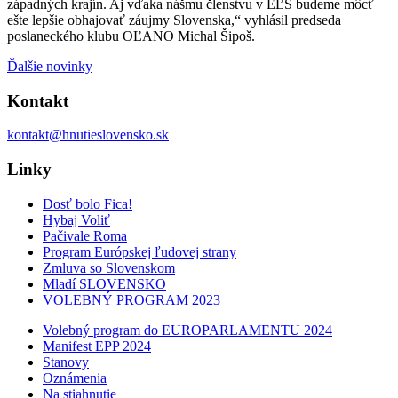
západných krajín. Aj vďaka nášmu členstvu v EĽS budeme môcť
ešte lepšie obhajovať záujmy Slovenska,“ vyhlásil predseda
poslaneckého klubu OĽANO Michal Šipoš.
Ďalšie novinky
Kontakt
kontakt@hnutieslovensko.sk
Linky
Dosť bolo Fica!
Hybaj Voliť
Pačivale Roma
Program Európskej ľudovej strany
Zmluva so Slovenskom
Mladí SLOVENSKO
VOLEBNÝ PROGRAM 2023
Volebný program do EUROPARLAMENTU 2024
Manifest EPP 2024
Stanovy
Oznámenia
Na stiahnutie