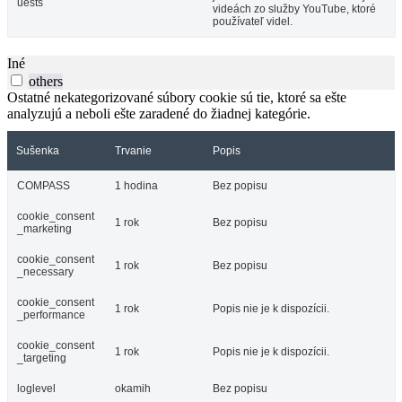
uests
videách zo služby YouTube, ktoré
používateľ videl.
Iné
others
Ostatné nekategorizované súbory cookie sú tie, ktoré sa ešte
analyzujú a neboli ešte zaradené do žiadnej kategórie.
Sušenka
Trvanie
Popis
COMPASS
1 hodina
Bez popisu
cookie_consent
1 rok
Bez popisu
_marketing
cookie_consent
1 rok
Bez popisu
_necessary
cookie_consent
1 rok
Popis nie je k dispozícii.
_performance
cookie_consent
1 rok
Popis nie je k dispozícii.
_targeting
loglevel
okamih
Bez popisu