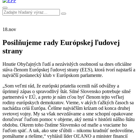
18.
nov
Posilňujeme rady Európskej ľudovej
strany
Hnutie Obyčajných ľudí a nezávislých osobností sa dnes oficiálne
stáva členom Európskej ľudovej strany (EĽS), ktorá tvorí najstarší a
najväčší poslanecký klub v Európskom parlamente.
„Som veľmi rád, že európski priatelia ocenili náš odvážny a
úprimný zápas o spravodlivý štát. Silné Slovensko potrebuje silné
partnerstvá v EÚ, a preto je nám cťou byť členom tejto veľkej
rodiny európskych demokratov. Vieme, v akých ťažkých časoch sa
nachádza celá Európa. Čelíme najväčším krízam od konca druhej
svetovej vojny. My sa však nevzdávame a sme schopní opakovane
doručovať ľuďom pomoc v objeme, aký nemá v histórii nášho štátu
obdobu. Okrem toho čistíme Slovensko od mafie a vraciame ho
ľuďom späť. A tak, ako sme sľúbili – nikomu kradnúť nedovolíme,
pomáhame a riešime,“ vyhlásil líder OĽANO a minister financií