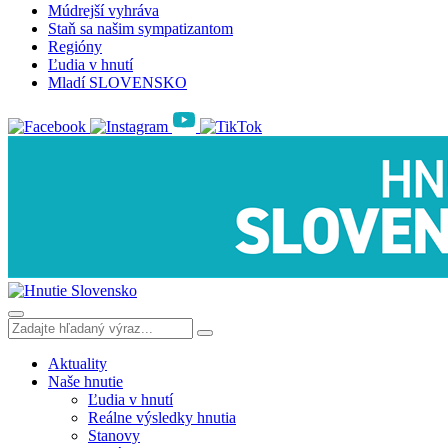
Múdrejší vyhráva
Staň sa našim sympatizantom
Regióny
Ľudia v hnutí
Mladí SLOVENSKO
Aktuality
Naše hnutie
Ľudia v hnutí
Reálne výsledky hnutia
Stanovy