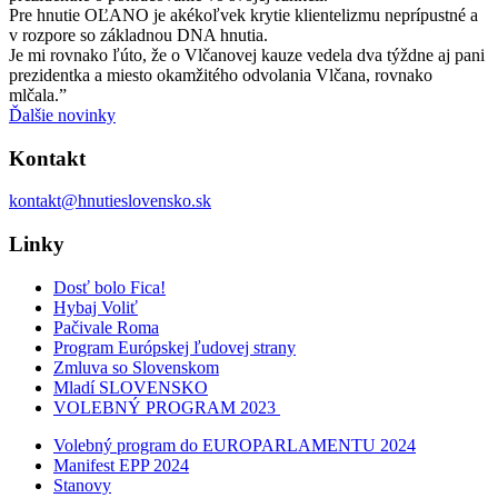
Pre hnutie OĽANO je akékoľvek krytie klientelizmu neprípustné a
v rozpore so základnou DNA hnutia.
Je mi rovnako ľúto, že o Vlčanovej kauze vedela dva týždne aj pani
prezidentka a miesto okamžitého odvolania Vlčana, rovnako
mlčala.”
Ďalšie novinky
Kontakt
kontakt@hnutieslovensko.sk
Linky
Dosť bolo Fica!
Hybaj Voliť
Pačivale Roma
Program Európskej ľudovej strany
Zmluva so Slovenskom
Mladí SLOVENSKO
VOLEBNÝ PROGRAM 2023
Volebný program do EUROPARLAMENTU 2024
Manifest EPP 2024
Stanovy