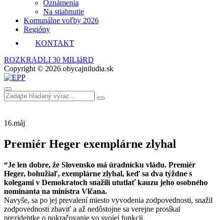
Oznámenia
Na stiahnutie
Komunálne voľby 2026
Regióny
KONTAKT
ROZKRADLI 30 MILIáRD
Copyright © 2026 obycajniludia.sk
16.
máj
Premiér Heger exemplárne zlyhal
“Je len dobre, že Slovensko má úradnícku vládu. Premiér
Heger, bohužiaľ, exemplárne zlyhal, keď sa dva týždne s
kolegami v Demokratoch snažili ututlať kauzu jeho osobného
nominanta na ministra Vlčana.
Navyše, sa po jej prevalení miesto vyvodenia zodpovednosti, snažil
zodpovednosti zbaviť a až nedôstojne sa verejne prosíkal
prezidentke o pokračovanie vo svojej funkcii.