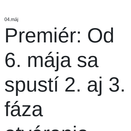
04.
máj
Premiér: Od
6. mája sa
spustí 2. aj 3.
fáza