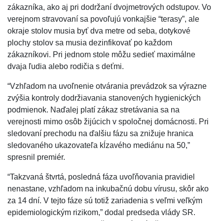
zákazníka, ako aj pri dodržaní dvojmetrových odstupov. Vo
verejnom stravovaní sa povoľujú vonkajšie “terasy”, ale
okraje stolov musia byť dva metre od seba, dotykové
plochy stolov sa musia dezinfikovať po každom
zákazníkovi. Pri jednom stole môžu sedieť maximálne
dvaja ľudia alebo rodičia s deťmi.
“Vzhľadom na uvoľnenie otvárania prevádzok sa výrazne
zvýšia kontroly dodržiavania stanovených hygienických
podmienok. Naďalej platí zákaz stretávania sa na
verejnosti mimo osôb žijúcich v spoločnej domácnosti. Pri
sledovaní prechodu na ďalšiu fázu sa znižuje hranica
sledovaného ukazovateľa kĺzavého mediánu na 50,”
spresnil premiér.
“Takzvaná štvrtá, posledná fáza uvoľňovania pravidiel
nenastane, vzhľadom na inkubačnú dobu vírusu, skôr ako
za 14 dní. V tejto fáze sú totiž zariadenia s veľmi veľkým
epidemiologickým rizikom,” dodal predseda vlády SR.