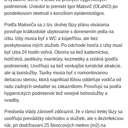
podmienok. Uviedol to premiér Igor Matovič (OĽaNO) po
pondelkovom stretnutí s konzíliom epidemiológov.
Podľa Matoviča sa z tzv. druhej fázy plánu otvárania
povoľuje krátkodobé ubytovanie s donesením jedla na
izbu. Izby musia byť s WC a kúpeľňou, ale bez
poskytovania iných služieb. Po odchode hosťa z izby musí
byť izba 24 hodín voľná. Otvoria sa tiež kaderníctva,
holičstvá, pedikúry, manikúry, kozmetiky a soláriá (podľa
podmienok). Uvoľňujú sa tiež vonkajšie turistické atrakcie,
ale aj taxislužby. Taxíky musia byť s namontovanou
deliacou stenou, ktorá napríklad fóliou oddeľuje vodiča od
radu zadných sedadiel so zákazníkom. Povoľujú sa podľa
hygienických podmienok tiež verejné bohoslužby a
svadby.
Predseda vlády zároveň zdôraznil, že v rámci tretej fázy sa
uvoľňujú prevádzky obchodov a služieb, ale s dezinfekciou
rúk, pri dodržiavaní 25 štvorcových metrov (m2) na