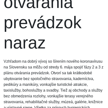
otvárania
prevádzok
naraz
Vzhľadom na dobrý vývoj so šírením nového koronavírusu
na Slovensku sa môžu od stredy 6. mája spojiť fázy 2 a 3 z
plánu otvárania prevádzok. Otvorí sa tak krátkodobé
ubytovanie bez spoločného stravovania, kaderníctva,
pedikúry a manikúry, vonkajšie turistické atrakcie,
taxislužby, bohoslužby a svadby. Tiež aj obchody a služby
bez obmedzenia rozlohy, vonkajšie terasy verejného
stravovania, rehabilitačné služby, múzeá, galérie, knižnice
a výstavné siene. Všetko za prísnych hygienických