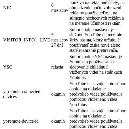
používa na reklamné účely; na
6
NID
obmedzenie počtu zobrazení
mesiacov
reklamy používateľovi, na
stlmenie nechcených reklám a
na meranie účinnosti reklám.
Súbor cookie nastavený
5
službou YouTube na meranie
VISITOR_INFO1_LIVE
mesiacov
šírky pásma, ktorý určuje, či
27 dní
používateľ získa nové alebo
staré rozhranie prehrávača.
Súbor cookie YSC nastavuje
Youtube a používa sa na
YSC
relácia
sledovanie zhliadnutí
vložených videí na stránkach
Youtube.
YouTube nastavuje tento súbor
cookie na ukladanie
yt-remote-connected-
okamih
predvolieb videa používateľa
devices
pomocou vloženého videa
YouTube.
YouTube nastavuje tento súbor
cookie na ukladanie
yt-remote-device-id
okamih
predvolieb videa používateľa
pomocou vloženého videa