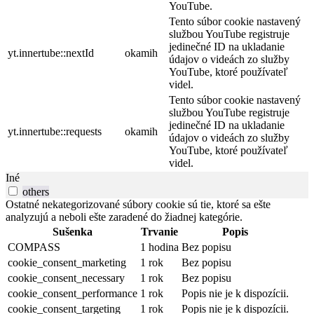
YouTube.
Tento súbor cookie nastavený
službou YouTube registruje
jedinečné ID na ukladanie
yt.innertube::nextId
okamih
údajov o videách zo služby
YouTube, ktoré používateľ
videl.
Tento súbor cookie nastavený
službou YouTube registruje
jedinečné ID na ukladanie
yt.innertube::requests
okamih
údajov o videách zo služby
YouTube, ktoré používateľ
videl.
Iné
others
Ostatné nekategorizované súbory cookie sú tie, ktoré sa ešte
analyzujú a neboli ešte zaradené do žiadnej kategórie.
Sušenka
Trvanie
Popis
COMPASS
1 hodina
Bez popisu
cookie_consent_marketing
1 rok
Bez popisu
cookie_consent_necessary
1 rok
Bez popisu
cookie_consent_performance
1 rok
Popis nie je k dispozícii.
cookie_consent_targeting
1 rok
Popis nie je k dispozícii.