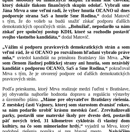
ktorý dokáže tlakom finančných skupín odolať. Vybrali sme
Jána Mrvu a sme veľmi radi, že výber hnutia OĽANO už dnes
podporuje strana SaS a hnutie Sme Rodina,“
dodal Matovič
s tým, že do volieb sa budú snažiť získať podporu ďalších
demokratických opozičných strán.
„Bohužiaľ, nepodarilo sa nám
získať pre spoločný postup KDH, ktoré sa rozhodlo postaviť
svojho vlastného kandidáta,“
dodal Matovič.
„Vážim si podporu pravicových demokratických strán a som
veľmi rád, že si OĽANO po rozvážnom hľadaní vybralo práve
mňa,“
uviedol kandidát na primátora Bratislavy Ján Mrva.
„Nie
som členom žiadnej politickej strany ani hnutia, som nezávislý
kandidát s podporou OĽANO, SaS a Sme Rodina,“
pokračoval
Mrva s tým, že je otvorený podpore od ďalších demokratických
pravicových strán.
Podľa prieskumu, ktorý Mrva realizuje medzi ľuďmi v Bratislave,
jej obyvatelia najhoršie hodnotia dopravu a reguláciu výstavby
a územného plánu.
„Máme pre obyvateľov Bratislavy riešenia.
Z mestskej časti Vajnory, ktorej som starostom dvanásť rokov,
sa nám podarilo urobiť krásnu mestskú časť. Zrevitalizovali
parky, postavili sme materské školy pre dvesto detí, postavili
päť nových tried, 31 kilometrov cyklotrás či vlastný dom
kultúry, na čo som mimoriadne hrdý,“
vyjadril sa Mrva, ktorý
podobné riešenia ponúka aj pre hlavné mesto.
„Najväčším