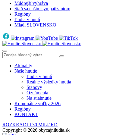
Múdrejší vyhráva
Staň sa našim sympatizantom
Regióny
Ľudia v hnutí
Mladí SLOVENSKO
Aktuality
Naše hnutie
Ľudia v hnutí
Reálne výsledky hnutia
Stanovy
Oznámenia
Na stiahnutie
Komunálne voľby 2026
Regióny
KONTAKT
ROZKRADLI 30 MILIáRD
Copyright © 2026 obycajniludia.sk