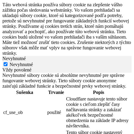
Táto webová stránka používa súbory cookie na zlepšenie vášho
zážitku počas sledovania webstránky. Vo vašom prehliadači sa
ukladajú súbory cookie, ktoré sú kategorizované podľa potreby,
pretože sú nevyhnutné pre fungovanie základných funkcií webovej
stránky. Používame aj cookies tretích strán, ktoré nám pomáhajú
analyzovať a pochopiť, ako používate túto webovú stránku. Tieto
cookies budú uložené vo vašom prehliadači iba s vaším súhlasom.
Máte tiež možnosť zrušiť tieto cookies. Zrušenie niektorých z týchto
súborov však môže mať vplyv na správne fungovanie webovej
stránky.
Nevyhnutné
Nevyhnutné
Vždy povolené
Nevyhnutné súbory cookie sú absolútne nevyhnutné pre správne
fungovanie webovej stránky. Tieto súbory cookie anonymne
zaisťujú základné funkcie a bezpečnostné prvky webovej stránky.
Sušenka
Trvanie
Popis
Cloudflare nastavuje tento súbor
cookie s cieľom zlepšiť časy
načítavania stránky a zakázať
cf_use_ob
použité
akékoľvek bezpečnostné
obmedzenia na základe IP adresy
návštevníka.
Tento súbor cookie nastavený