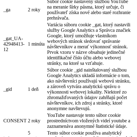
Súbor cookie nastavený službou YouTube
na meranie šírky pásma, ktorý určuje, či
_ga
2 roky
používateľ získa nové alebo staré rozhranie
prehrávača.
Variácia súboru cookie _gat, ktorý nastavili
služby Google Analytics a Správca značiek
Google, ktorý umožňuje vlastníkom
_gat_UA-
webových stránok sledovať správanie
42948413-
1 minúta
návštevníkov a merať výkonnosť stránok.
12
Prvok vzoru v názve obsahuje jedinečné
identifikačné číslo účtu alebo webovej
stránky, na ktoré sa vzťahuje.
Súbor cookie _gid nainštalovaný službou
Google Analytics ukladá informácie o tom,
ako návštevníci používajú webovú stránku,
a zároveň vytvára analytickú správu o
_gid
1 deň
výkonnosti webovej lokality. Niektoré zo
zhromažďovaných údajov zahŕňajú počet
návštevníkov, ich zdroj a stránky, ktoré
anonymne navštevujú.
YouTube nastavuje tento súbor cookie
CONSENT
2 roky
prostredníctvom vložených videí youtube a
zaznamenáva anonymné štatistické údaje.
5
Tento súbor cookie používa analytický