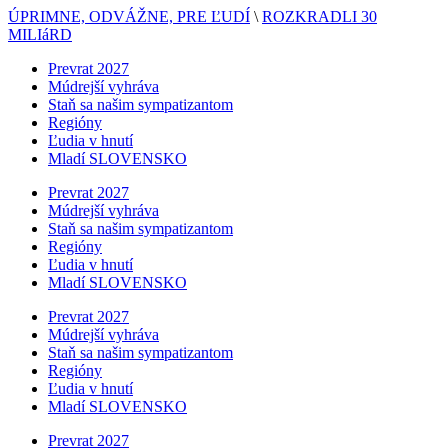
ÚPRIMNE, ODVÁŽNE, PRE ĽUDÍ
\
ROZKRADLI 30
MILIáRD
Prevrat 2027
Múdrejší vyhráva
Staň sa našim sympatizantom
Regióny
Ľudia v hnutí
Mladí SLOVENSKO
Prevrat 2027
Múdrejší vyhráva
Staň sa našim sympatizantom
Regióny
Ľudia v hnutí
Mladí SLOVENSKO
Prevrat 2027
Múdrejší vyhráva
Staň sa našim sympatizantom
Regióny
Ľudia v hnutí
Mladí SLOVENSKO
Prevrat 2027