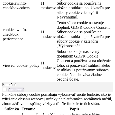
cookielawinfo-
11
Súbor cookie sa používa na
checkbox-others
mesiacov
uloženie súhlasu používateľa pre
súbory cookie v kategórii
Nevyhnutné.
Tento súbor cookie nastavuje
doplnok GDPR Cookie Consent.
cookielawinfo-
11
Súbor cookie sa používa na
checkbox-
mesiacov
uloženie súhlasu používateľa pre
performance
súbory cookie v kategórii
„Výkonostné“.
Súbor cookie je nastavený
doplnkom GDPR Cookie
Consent a používa sa na uloženie
11
viewed_cookie_policy
toho, či používateľ súhlasil alebo
mesiacov
nesúhlasil s používaním súborov
cookie. Neuchováva žiadne
osobné údaje.
Funkčné
functional
Funkčné súbory cookie pomáhajú vykonávať určité funkcie, ako je
zdieľanie obsahu webovej stránky na platformách sociálnych médií,
zhromažďovanie spätnej väzby a ďalšie funkcie tretích strán.
Sušenka
Trvanie
Popis
1
Používa Yahoo na poskytovanie reklám,