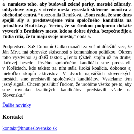
a namiesto toho, aby budovali zelené parky, mestské záhrady,
oddychové zóny, v strede mesta vyrastali sklenené monštrá a
obchodné centrá,“
upozornila Remišová.
„Som rada, že sme dnes
spojili sily a predstavujeme vám spoločného kandidáta na
primátora Bratislavy.
Verím, že so širokou podporou dokáže
vytvoriť z Bratislavy mesto, kde sa dobre dýcha, bezpečne žije a
ľudia cítia, že tu majú svoje miesto,“
dodala.
Podpredseda SaS Ľubomír Galko označil za veľmi dôležitú vec, že
Ján Mrva má obrovské skúsenosti s komunálnou politikou. Okrem
toho vyzdvihol aj ďalší faktor:
„
Tento týždeň stojím už na druhej
tlačovej besede. Prvého spoločného kandidáta sme predstavili
v Košiciach, kde takisto za ním stála široká koalícia, dokonca aj
niekoľko skupín aktivistov. V dvoch najväčších slovenských
mestách sme predstavili spoločných kandidátov. Vysielame tým
jasný signál. Chcem prisľúbiť ľuďom, že urobíme všetko pre to, aby
sme rovnako kvalitných kandidátov predstavili všade na
Slovensku.”
Ďalšie novinky
Kontakt
kontakt@hnutieslovensko.sk