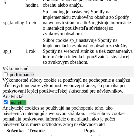
S
hodina
obsahu alebo analýz.
Sp_landing je nastavený Spotify na
implementáciu zvukového obsahu zo Spotify
sp_landing
1 deň
na webovú stránku a tiež registruje informácie
o interakcii používateľa súvisiacej so
zvukovým obsahom.
Súbor cookie sp_t nastavuje Spotify na
implementáciu zvukového obsahu zo služby
sp_t
1 rok
Spotify na webovú stránku a tiež zaznamenáva
informácie o interakcii používateľa súvisiacej
so zvukovým obsahom.
Výkonnostné
performance
Výkonnostné súbory cookie sa používajú na pochopenie a analýzu
kľúčových indexov výkonnosti webovej stránky, čo pomáha pri
poskytovaní lepšej používateľskej skúsenosti pre návštevníkov.
Analytické
analytics
Analytické cookies sa používajú na pochopenie toho, ako
návštevníci interagujú s webovou stránkou. Tieto súbory cookie
pomáhajú poskytovať informácie o metrikách, ako je počet
návštevníkov, miera odchodov, zdroj návštevnosti atď.
Sušenka
Trvanie
Popis