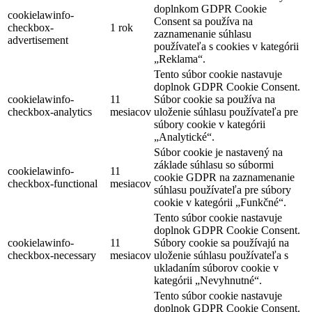
doplnkom GDPR Cookie
cookielawinfo-
Consent sa používa na
checkbox-
1 rok
zaznamenanie súhlasu
advertisement
používateľa s cookies v kategórii
„Reklama“.
Tento súbor cookie nastavuje
doplnok GDPR Cookie Consent.
cookielawinfo-
11
Súbor cookie sa používa na
checkbox-analytics
mesiacov
uloženie súhlasu používateľa pre
súbory cookie v kategórii
„Analytické“.
Súbor cookie je nastavený na
základe súhlasu so súbormi
cookielawinfo-
11
cookie GDPR na zaznamenanie
checkbox-functional
mesiacov
súhlasu používateľa pre súbory
cookie v kategórii „Funkčné“.
Tento súbor cookie nastavuje
doplnok GDPR Cookie Consent.
cookielawinfo-
11
Súbory cookie sa používajú na
checkbox-necessary
mesiacov
uloženie súhlasu používateľa s
ukladaním súborov cookie v
kategórii „Nevyhnutné“.
Tento súbor cookie nastavuje
doplnok GDPR Cookie Consent.