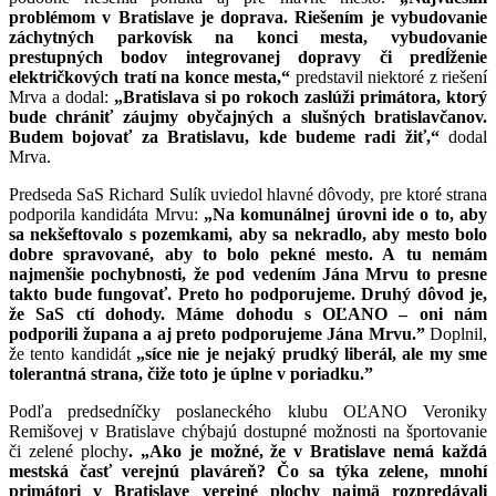
problémom v Bratislave je doprava. Riešením je vybudovanie
záchytných parkovísk na konci mesta, vybudovanie
prestupných bodov integrovanej dopravy či predĺženie
električkových tratí na konce mesta,“
predstavil niektoré z riešení
Mrva a dodal:
„Bratislava si po rokoch zaslúži primátora, ktorý
bude chrániť záujmy obyčajných a slušných bratislavčanov.
Budem bojovať za Bratislavu, kde budeme radi žiť,“
dodal
Mrva.
Predseda SaS Richard Sulík uviedol hlavné dôvody, pre ktoré strana
podporila kandidáta Mrvu:
„Na komunálnej úrovni ide o to, aby
sa nekšeftovalo s pozemkami, aby sa nekradlo, aby mesto bolo
dobre spravované, aby to bolo pekné mesto. A tu nemám
najmenšie pochybnosti, že pod vedením Jána Mrvu to presne
takto bude fungovať. Preto ho podporujeme. Druhý dôvod je,
že SaS ctí dohody. Máme dohodu s OĽANO – oni nám
podporili župana a aj preto podporujeme Jána Mrvu.”
Doplnil,
že tento kandidát
„síce nie je nejaký prudký liberál, ale my sme
tolerantná strana, čiže toto je úplne v poriadku.”
Podľa predsedníčky poslaneckého klubu OĽANO Veroniky
Remišovej v Bratislave chýbajú dostupné možnosti na športovanie
či zelené plochy
. „Ako je možné, že v Bratislave nemá každá
mestská časť verejnú plaváreň? Čo sa týka zelene, mnohí
primátori v Bratislave verejné plochy najmä rozpredávali