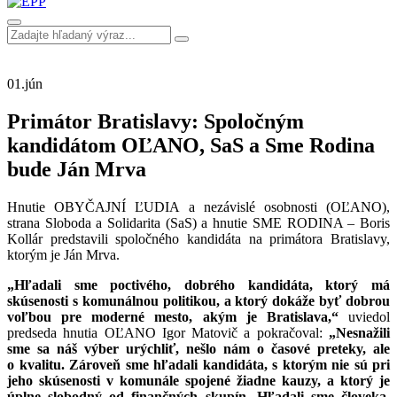
01.
jún
Primátor Bratislavy: Spoločným
kandidátom OĽANO, SaS a Sme Rodina
bude Ján Mrva
Hnutie OBYČAJNÍ ĽUDIA a nezávislé osobnosti (OĽANO),
strana Sloboda a Solidarita (SaS) a hnutie SME RODINA – Boris
Kollár predstavili spoločného kandidáta na primátora Bratislavy,
ktorým je Ján Mrva.
„Hľadali sme poctivého, dobrého kandidáta, ktorý má
skúsenosti s komunálnou politikou, a ktorý dokáže byť dobrou
voľbou pre moderné mesto, akým je Bratislava,“
uviedol
predseda hnutia OĽANO Igor Matovič a pokračoval:
„Nesnažili
sme sa náš výber urýchliť, nešlo nám o časové preteky, ale
o kvalitu. Zároveň sme hľadali kandidáta, s ktorým nie sú pri
jeho skúsenosti v komunále spojené žiadne kauzy, a ktorý je
úplne slobodný od finančných skupín. Hľadali sme človeka,