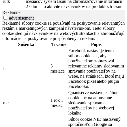
iutk
mesiacov
systém Issuu na zhromažďovanie informácií
27 dni
o aktivite návštevníkov na produktoch Issuu.
Reklamné
advertisement
Reklamné súbory cookie sa používajú na poskytovanie relevantných
reklám a marketingových kampaní návštevníkom. Tieto súbory
cookie sledujú návštevníkov na webových stránkach a zhromažďujú
informácie na poskytovanie prispôsobených reklám.
Sušenka
Trvanie
Popis
Facebook nastavuje tento
súbor cookie tak, aby
používateľom zobrazoval
3
relevantné reklamy sledovaním
fr
mesiace
správania používateľov na
webe, na stránkach, ktoré majú
Facebook pixel alebo plugin
Facebooku.
Quantserve nastavuje súbor
cookie mc na anonymné
1 rok 1
mc
sledovanie správania
mesiac
používateľov na webovej
lokalite.
Súbor cookie NID nastavený
spoločnosťou Google sa