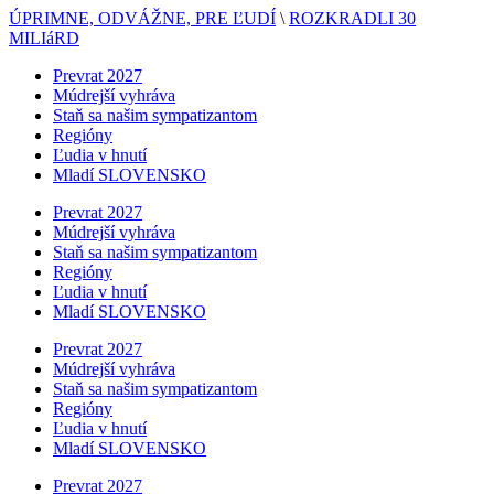
ÚPRIMNE, ODVÁŽNE, PRE ĽUDÍ
\
ROZKRADLI 30
MILIáRD
Prevrat 2027
Múdrejší vyhráva
Staň sa našim sympatizantom
Regióny
Ľudia v hnutí
Mladí SLOVENSKO
Prevrat 2027
Múdrejší vyhráva
Staň sa našim sympatizantom
Regióny
Ľudia v hnutí
Mladí SLOVENSKO
Prevrat 2027
Múdrejší vyhráva
Staň sa našim sympatizantom
Regióny
Ľudia v hnutí
Mladí SLOVENSKO
Prevrat 2027