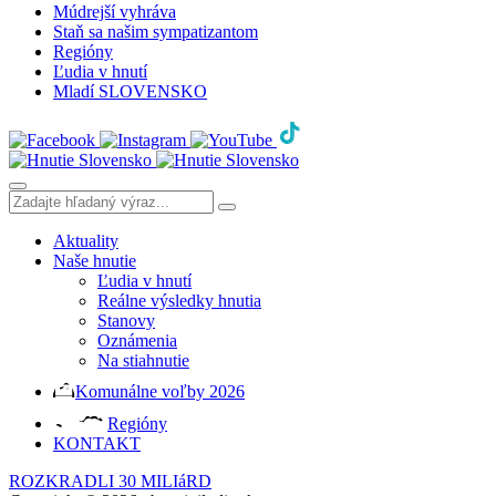
Múdrejší vyhráva
Staň sa našim sympatizantom
Regióny
Ľudia v hnutí
Mladí SLOVENSKO
Aktuality
Naše hnutie
Ľudia v hnutí
Reálne výsledky hnutia
Stanovy
Oznámenia
Na stiahnutie
Komunálne voľby 2026
Regióny
KONTAKT
ROZKRADLI 30 MILIáRD