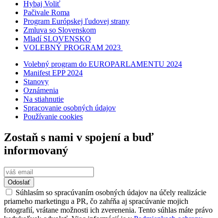
Hybaj Voliť
Pačivale Roma
Program Európskej ľudovej strany
Zmluva so Slovenskom
Mladí SLOVENSKO
VOLEBNÝ PROGRAM 2023
Volebný program do EUROPARLAMENTU 2024
Manifest EPP 2024
Stanovy
Oznámenia
Na stiahnutie
Spracovanie osobných údajov
Používanie cookies
Zostaň s nami v spojení a buď
informovaný
Odoslať
Súhlasím so spracúvaním osobných údajov na účely realizácie
priameho marketingu a PR, čo zahŕňa aj spracúvanie mojich
fotografií, vrátane možnosti ich zverenenia. Tento súhlas máte právo