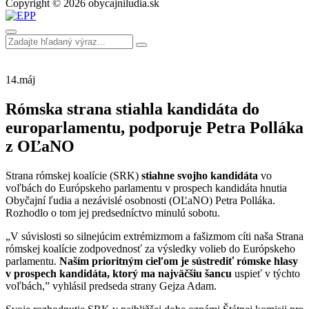
Copyright © 2026 obycajniludia.sk
14.
máj
Rómska strana stiahla kandidáta do
europarlamentu, podporuje Petra Polláka
z OĽaNO
Strana rómskej koalície (SRK)
stiahne svojho kandidáta
vo
voľbách do Európskeho parlamentu v prospech kandidáta hnutia
Obyčajní ľudia a nezávislé osobnosti (OĽaNO) Petra Polláka.
Rozhodlo o tom jej predsedníctvo minulú sobotu.
„V súvislosti so silnejúcim extrémizmom a fašizmom cíti naša Strana
rómskej koalície zodpovednosť za výsledky volieb do Európskeho
parlamentu.
Naším prioritným cieľom je sústrediť rómske hlasy
v prospech kandidáta, ktorý ma najväčšiu šancu
uspieť v týchto
voľbách,” vyhlásil predseda strany Gejza Adam.