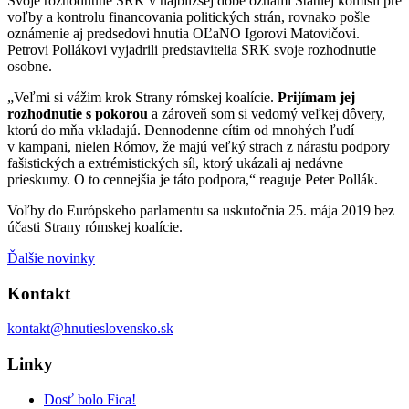
Svoje rozhodnutie SRK v najbližšej dobe oznámi Štátnej komisii pre
voľby a kontrolu financovania politických strán, rovnako pošle
oznámenie aj predsedovi hnutia OĽaNO Igorovi Matovičovi.
Petrovi Pollákovi vyjadrili predstavitelia SRK svoje rozhodnutie
osobne.
„Veľmi si vážim krok Strany rómskej koalície.
Prijímam jej
rozhodnutie s pokorou
a zároveň som si vedomý veľkej dôvery,
ktorú do mňa vkladajú. Dennodenne cítim od mnohých ľudí
v kampani, nielen Rómov, že majú veľký strach z nárastu podpory
fašistických a extrémistických síl, ktorý ukázali aj nedávne
prieskumy. O to cennejšia je táto podpora,“ reaguje Peter Pollák.
Voľby do Európskeho parlamentu sa uskutočnia 25. mája 2019 bez
účasti Strany rómskej koalície.
Ďalšie novinky
Kontakt
kontakt@hnutieslovensko.sk
Linky
Dosť bolo Fica!