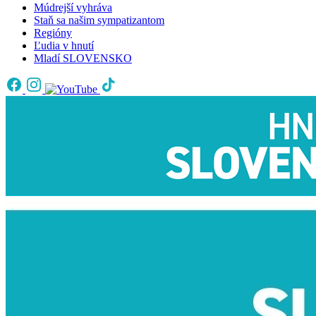
Múdrejší vyhráva
Staň sa našim sympatizantom
Regióny
Ľudia v hnutí
Mladí SLOVENSKO