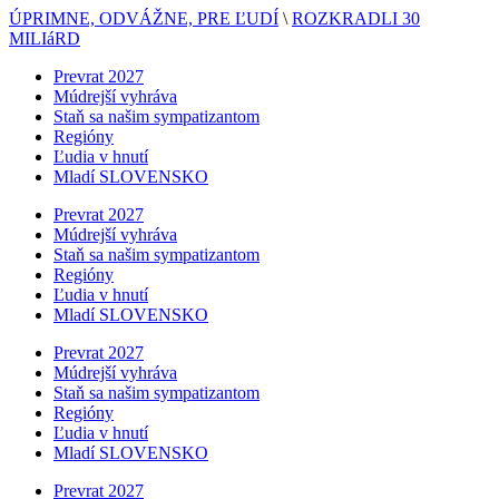
ÚPRIMNE, ODVÁŽNE, PRE ĽUDÍ
\
ROZKRADLI 30
MILIáRD
Prevrat 2027
Múdrejší vyhráva
Staň sa našim sympatizantom
Regióny
Ľudia v hnutí
Mladí SLOVENSKO
Prevrat 2027
Múdrejší vyhráva
Staň sa našim sympatizantom
Regióny
Ľudia v hnutí
Mladí SLOVENSKO
Prevrat 2027
Múdrejší vyhráva
Staň sa našim sympatizantom
Regióny
Ľudia v hnutí
Mladí SLOVENSKO
Prevrat 2027