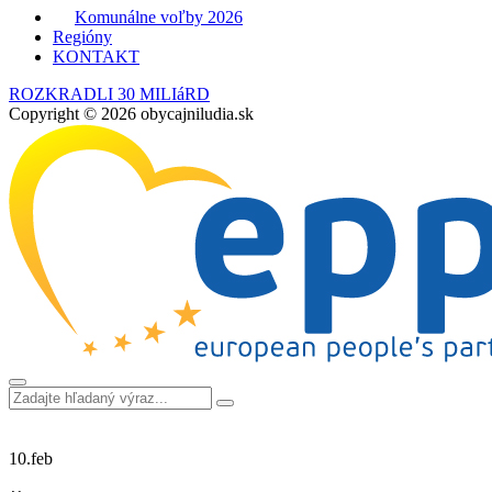
Komunálne voľby 2026
Regióny
KONTAKT
ROZKRADLI 30 MILIáRD
Copyright © 2026 obycajniludia.sk
10.
feb