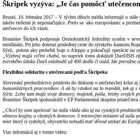
Škripek vyzýva: „Je čas pomôcť utečencom
Brusel, 10. februára 2017 – V týchto dňoch média informujú o stále u
takéto riešenie je nepostačujúce. Preto sa ako europoslanec a preds
utečencov do ich vlasti.
Branislav Škripek podporuje Demokratický federálny systém v sever
menšinám. Pri jeho doteraz poslednej ceste do sýrskeho kantonu Rojava
Sýrii, potom ako prebehli boje o Aleppo a pokračujú operácie na o
„Výzbroj majú veľmi chabú, no napriek tomu dokázali Daeš/ISIS efe
zverského útlaku Daeš oslobodiť už 400 dedín či osád. Ide prevažne
Flexibilná solidarita s utečencami podľa Škripeka
Slovenské predsedníctvo prinieslo do diskusie o utečeneckej kríze aj 
humanitárnych pracovníkov. A ak by vznikol na to mandát, tak aj s n
Sýrie. Lebo tam majú svoje domovy, majetok, polia, hroby svojich pr
Branislav Škripek spoluzaložil v EP Parlamentnú skupinu priateľstva 
„Chcel by som apelovať na našu vládu ako aj na vysokých predstavi
obnovu krajiny a vlastných domovov. S mierovými misiami už naša ar
mier ktorý si vydobyli, obyvatelia nebudú mať dôvod utekať do Európy
Viac informácií aj v tomto videu: