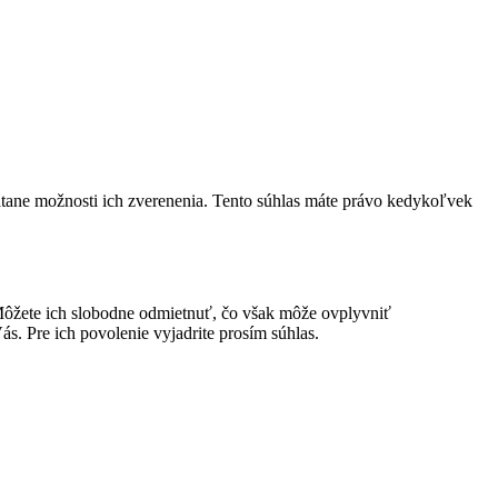
átane možnosti ich zverenenia. Tento súhlas máte právo kedykoľvek
ôžete ich slobodne odmietnuť, čo však môže ovplyvniť
s. Pre ich povolenie vyjadrite prosím súhlas.