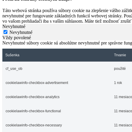
Táto webová stránka používa súbory cookie na zlepšenie vášho zážitk
nevyhnutné pre fungovanie základných funkcií webovej stránky. Použ
vo vašom prehliadači iba s vaším súhlasom. Máte tiež možnosť zrušiť
Nevyhnutné
Nevyhnutné
Vždy povolené
Nevyhnutné súbory cookie sú absolútne nevyhnutné pre správne fung
Sušenka
Trvanie
cf_use_ob
použité
cookielawinfo-checkbox-advertisement
1 rok
cookielawinfo-checkbox-analytics
11 mesiac
cookielawinfo-checkbox-functional
11 mesiac
cookielawinfo-checkbox-necessary
11 mesiac