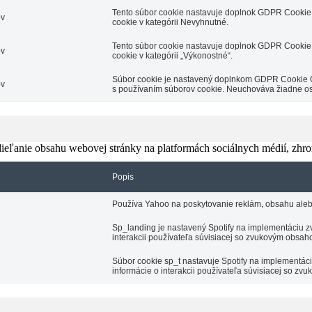
Tento súbor cookie nastavuje doplnok GDPR Cookie 
ov
cookie v kategórii Nevyhnutné.
Tento súbor cookie nastavuje doplnok GDPR Cookie 
ov
cookie v kategórii „Výkonostné“.
Súbor cookie je nastavený doplnkom GDPR Cookie Con
ov
s používaním súborov cookie. Neuchováva žiadne o
eľanie obsahu webovej stránky na platformách sociálnych médií, zhroma
Popis
Používa Yahoo na poskytovanie reklám, obsahu aleb
Sp_landing je nastavený Spotify na implementáciu zv
interakcii používateľa súvisiacej so zvukovým obsah
Súbor cookie sp_t nastavuje Spotify na implementá
informácie o interakcii používateľa súvisiacej so z