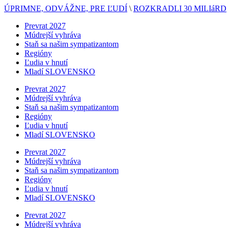
ÚPRIMNE, ODVÁŽNE, PRE ĽUDÍ
\
ROZKRADLI 30 MILIáRD
Prevrat 2027
Múdrejší vyhráva
Staň sa našim sympatizantom
Regióny
Ľudia v hnutí
Mladí SLOVENSKO
Prevrat 2027
Múdrejší vyhráva
Staň sa našim sympatizantom
Regióny
Ľudia v hnutí
Mladí SLOVENSKO
Prevrat 2027
Múdrejší vyhráva
Staň sa našim sympatizantom
Regióny
Ľudia v hnutí
Mladí SLOVENSKO
Prevrat 2027
Múdrejší vyhráva