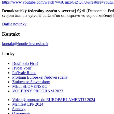
https://www.youtube.com/watch?v=sUmzpGrZQTU&feature=youtu.
Demokratický federálny systém v severnej Sýrii
(Democratic Fed
svojom území a vytvoriť udržateľnú samosprávu vo vojnou zničenej Sýr
Ďalšie novinky
Kontakt
kontakt@hnutieslovensko.sk
Linky
Dosť bolo Fica!
Hybaj Voliť
Pačivale Roma
Program Európskej ľudovej strany
Zmluva so Slovenskom
Mladí SLOVENSKO
VOLEBNÝ PROGRAM 2023
Volebný program do EUROPARLAMENTU 2024
Manifest EPP 2024
Stanovy
Oznámenia