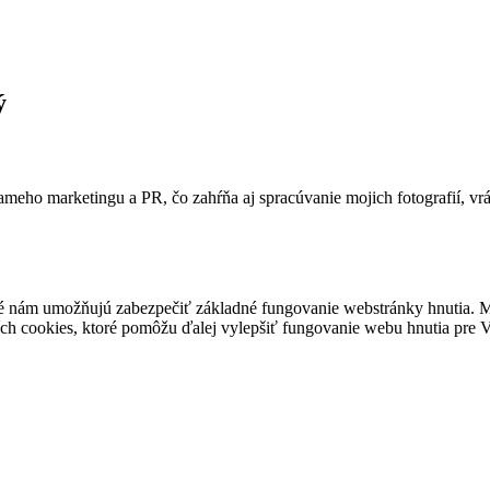
ý
ameho marketingu a PR, čo zahŕňa aj spracúvanie mojich fotografií, vr
é nám umožňujú zabezpečiť základné fungovanie webstránky hnutia. M
ích cookies, ktoré pomôžu ďalej vylepšiť fungovanie webu hnutia pre Vá