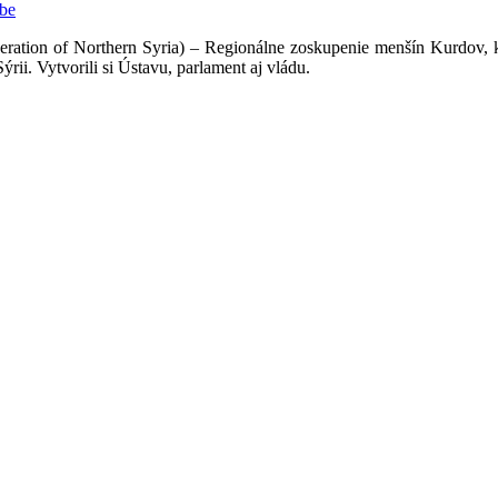
be
eration of Northern Syria) – Regionálne zoskupenie menšín Kurdov, k
ii. Vytvorili si Ústavu, parlament aj vládu.