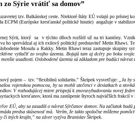
 zo Sýrie vrátiť sa domov”
zavretej tzv. Balkánskej ceste. Niektoré štáty EÚ volajú po prísnej k
eda ECPM (Európske kresťanské politické hnutie) angažuje v stabilizova
nej Sýrii, ktorý sa v týchto dňoch rozšíril už na tri kantóny. Vzn
 ho sprevádzal aj ich exilový politický predstaviteľ Metin Rhawi. Tento
slobodenie Mosulu a Rakky. Metin Rhawi teraz zastupuje skupiny syri
ktívne vytlačiť zo svojho územia. Bojujú tam aj dcéry po boku svoji
 o menšie usadlosti. Oslobodené územia sú základom pre budúci návrat
nový pojem – tzv. “flexibilnú solidaritu.” Škripek vysvetľuje:
„Ja by s
ašou vojenskou pomocou, by sa mohli utečenci v desiatkach a stovkách
edkov. V rozhodujúcej miere prispejú k znovuvybudovaniu novej federa
syriackych kresťanov, ktorá ma zastúpenie štyroch najväčších frakcií v 
teľov EÚ, aby sa zasadili o návrat Sýrčanov domov. Na začiatok budú 
máda predsa skúsenosť má. Verím, že takto spoločne môžeme pomôcť k s
 či iných krajín,” na záver vyzýva Branislav Škripek.