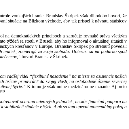
ontrole vonkajších hraníc. Branislav Škripek však dlhodobo hovorí, že
ní situácie na Blízkom východe, aby tak prispel k návratu státisícov
ikol na demokratických princípoch a zaručuje rovnaké práva všetkým
 týždeň sa stretli v Bruseli, aby ho informoval o aktuálnej situácii v
ackych kresťanov v Európe. Branislav Škripek po stretnutí povedal:
ch matiek, zomierajú za svoju slobodu. Doteraz sa im podarilo spod
 utečencov,”
hovorí Branislav Škripek.
om radšej videl “flexibilné nasadenie” na mieste za asistencie našich
 tisícov prinavrátiť do svojej vlasti, na oslobodené územie severnej
tívnej Sýrie.”
K tomu je však nutné medzinárodné uznanie. Aj preto
EP.
potrebovať ochranu mierových jednotiek, neskôr finančnú podporu na
tabilizácii situácie v Sýrii. A ak sa tam upevní momentálny pokoj a