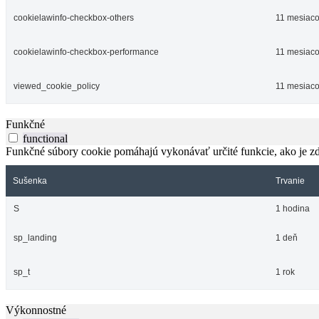
cookielawinfo-checkbox-others
11 mesiac
cookielawinfo-checkbox-performance
11 mesiac
viewed_cookie_policy
11 mesiac
Funkčné
functional
Funkčné súbory cookie pomáhajú vykonávať určité funkcie, ako je zdi
Sušenka
Trvanie
S
1 hodina
sp_landing
1 deň
sp_t
1 rok
Výkonnostné