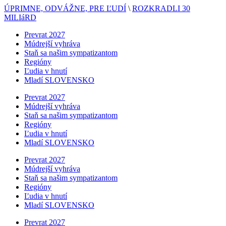
ÚPRIMNE, ODVÁŽNE, PRE ĽUDÍ
\
ROZKRADLI 30
MILIáRD
Prevrat 2027
Múdrejší vyhráva
Staň sa našim sympatizantom
Regióny
Ľudia v hnutí
Mladí SLOVENSKO
Prevrat 2027
Múdrejší vyhráva
Staň sa našim sympatizantom
Regióny
Ľudia v hnutí
Mladí SLOVENSKO
Prevrat 2027
Múdrejší vyhráva
Staň sa našim sympatizantom
Regióny
Ľudia v hnutí
Mladí SLOVENSKO
Prevrat 2027