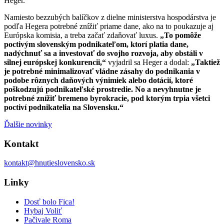
Heger.
Namiesto bezzubých balíčkov z dielne ministerstva hospodárstva je
podľa Hegera potrebné znížiť priame dane, ako na to poukazuje aj
Európska komisia, a treba začať zdaňovať luxus.
„To pomôže
poctivým slovenským podnikateľom, ktorí platia dane,
nadýchnuť sa a investovať do svojho rozvoja, aby obstáli v
silnej európskej konkurencii,“
vyjadril sa Heger a dodal:
„Taktiež
je potrebné minimalizovať vládne zásahy do podnikania v
podobe rôznych daňových výnimiek alebo dotácií, ktoré
poškodzujú podnikateľské prostredie. No a nevyhnutne je
potrebné znížiť bremeno byrokracie, pod ktorým trpia všetci
poctiví podnikatelia na Slovensku.“
Ďalšie novinky
Kontakt
kontakt@hnutieslovensko.sk
Linky
Dosť bolo Fica!
Hybaj Voliť
Pačivale Roma