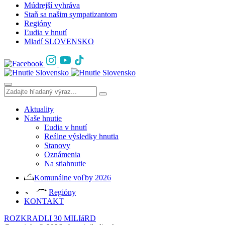
Múdrejší vyhráva
Staň sa našim sympatizantom
Regióny
Ľudia v hnutí
Mladí SLOVENSKO
Aktuality
Naše hnutie
Ľudia v hnutí
Reálne výsledky hnutia
Stanovy
Oznámenia
Na stiahnutie
Komunálne voľby 2026
Regióny
KONTAKT
ROZKRADLI 30 MILIáRD