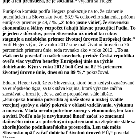
pije a len predstiera, že je sociálna,“
vyjadril sa Heger.
Európska komisia podľa Hegera poukazuje na to, že zdanenie
pracujúcich na Slovensku tvorí 53,9 % celkového zdanenia, pričom
európsky priemer je 49,7 %.
„Z toho jasne vidieť, že slovenskú
ekonomiku a štátny rozpočet ťahajú hlavne pracujúci ľudia. To
je jeden z dôvodov, prečo Slovensko už niekoľko rokov
stagnuje a nedobieha priemer životnej úrovne Európskej únie,“
tvrdí Heger s tým, že v roku 2017 sme mali životnú úroveň na 76
percentách priemeru únie, teda rovnako ako v roku 2012.
„To sa
však nedá povedať o našich susedoch, pretože Česká republika
oveľa viac využíva benefity Európskej únie na rýchle
dobiehanie. Kým v roku 2012 boli Česi na 82 % priemeru
životnej úrovne únie, dnes sú na 89 %,“
pokračoval.
Eduard Heger tvrdí, že zo Slovenska, ktoré bolo kedysi označované
za európskeho tigra, sa tak stáva krajina, ktorá výrazne začína
zaostávať a hrozí jej, že sa začne prepadávať stále hlbšie.
„Európska komisia potvrdila aj naše slová o nízkej kvalite
verejnej správy a slabý pokrok v oblasti vzdelávania, výskumu
a inovácií. Vláda nerobí potrebné zmeny v ekonomike, len kúri
a svieti. Podľa nás je nevyhnutné ihneď začať so zmenami
daňového mixu a s potrebnými opatreniami na zlepšenie stále sa
zhoršujúceho podnikateľského prostredia. Len tak môže
Slovensko opäť začať dobiehať životnú úroveň EÚ,“
povedal