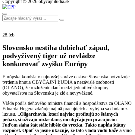
Copyright © 2026 obycajniludia.sk
28.
feb
Slovensko nestíha dobiehať západ,
podvyživený tiger už nevládze
konkurovať zvyšku Európy
Európska komisia v najnovšej správe o stave Slovenska potvrdzuje
tvrdenia hnutia OBYČAJNÍ ĽUDIA a nezávislé osobnosti
(OĽANO), že rozloženie daní medzi jednotlivé skupiny
obyvateľstva na Slovensku je zlé a nevyvážené.
Vláda podľa tieňového ministra financií a hospodárstva za OĽANO
Eduarda Hegera zdaňuje najmä pracujúcich a vyhýba sa daniam z
luxusu.
„Oligarchovia, ktorí najviac profitujú zo štátnych
peňazí, si užívajú nízke dane, no obyčajným pracujúcim
ľuďom siaha štát stále hlbšie do vrecka. Takto napĺňa štátny
rozpočet. Opäť sa jasne ukazuje, že táto vláda vodu káže a víno