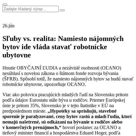
26.
jún
Sľuby vs. realita: Namiesto nájomných
bytov ide vláda stavať robotnícke
ubytovne
Hnutie OBYČAJNÍ ĽUDIA a nezávislé osobnosti (OĽANO)
nesúhlasí s novelou zákona o štátnom fonde rozvoja bývania
(ŠFRB). Spôsobí totiž, že namiesto nájomných bytov sa budú stavať
robotnícke ubytovne, upozorňuje OĽANO.
Viac ako polovica pracujúcich mladých ľudí na Slovensku pritom
podľa údajov Eurostatu stále býva u rodičov. Priemer Európskej
únie je pritom 35%, Slovensko je v tejto štatistike v EÚ na
predposlednom mieste.
„Hypotéky sa sprísňujú, stavebné
sporenie je paralyzované, ceny bytov rastú a mladí ľudia, ktorí
nemajú našetrené, sú odkázaní na bývanie u rodičov alebo
v komerčných prenájmoch,“
hovorí poslanec za OĽANO a
tieňový minister financií a hospodárstva Eduard Heger, podľa