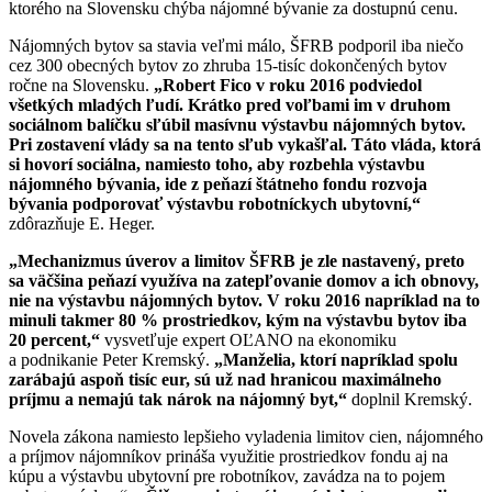
ktorého na Slovensku chýba nájomné bývanie za dostupnú cenu.
Nájomných bytov sa stavia veľmi málo, ŠFRB podporil iba niečo
cez 300 obecných bytov zo zhruba 15-tisíc dokončených bytov
ročne na Slovensku.
„Robert Fico v roku 2016 podviedol
všetkých mladých ľudí. Krátko pred voľbami im v druhom
sociálnom balíčku sľúbil masívnu výstavbu nájomných bytov.
Pri zostavení vlády sa na tento sľub vykašľal. Táto vláda, ktorá
si hovorí sociálna, namiesto toho, aby rozbehla výstavbu
nájomného bývania, ide z peňazí štátneho fondu rozvoja
bývania podporovať výstavbu robotníckych ubytovní,“
zdôrazňuje E. Heger.
„Mechanizmus úverov a limitov ŠFRB je zle nastavený, preto
sa väčšina peňazí využíva na zatepľovanie domov a ich obnovy,
nie na výstavbu nájomných bytov. V roku 2016 napríklad na to
minuli takmer 80 % prostriedkov, kým na výstavbu bytov iba
20 percent,“
vysvetľuje expert OĽANO na ekonomiku
a podnikanie Peter Kremský.
„Manželia, ktorí napríklad spolu
zarábajú aspoň tisíc eur, sú už nad hranicou maximálneho
príjmu a nemajú tak nárok na nájomný byt,“
doplnil Kremský.
Novela zákona namiesto lepšieho vyladenia limitov cien, nájomného
a príjmov nájomníkov prináša využitie prostriedkov fondu aj na
kúpu a výstavbu ubytovní pre robotníkov, zavádza na to pojem