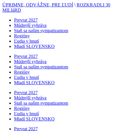
ÚPRIMNE, ODVÁŽNE, PRE ĽUDÍ
\
ROZKRADLI 30
MILIáRD
Prevrat 2027
Múdrejší vyhráva
Staň sa našim sympatizantom
Regióny
Ľudia v hnutí
Mladí SLOVENSKO
Prevrat 2027
Múdrejší vyhráva
Staň sa našim sympatizantom
Regióny
Ľudia v hnutí
Mladí SLOVENSKO
Prevrat 2027
Múdrejší vyhráva
Staň sa našim sympatizantom
Regióny
Ľudia v hnutí
Mladí SLOVENSKO
Prevrat 2027