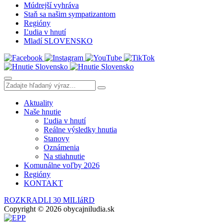
Múdrejší vyhráva
Staň sa našim sympatizantom
Regióny
Ľudia v hnutí
Mladí SLOVENSKO
Aktuality
Naše hnutie
Ľudia v hnutí
Reálne výsledky hnutia
Stanovy
Oznámenia
Na stiahnutie
Komunálne voľby 2026
Regióny
KONTAKT
ROZKRADLI 30 MILIáRD
Copyright © 2026 obycajniludia.sk