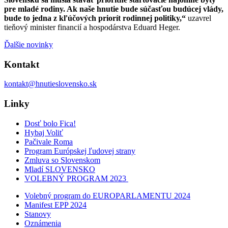
pre mladé rodiny. Ak naše hnutie bude súčasťou budúcej vlády,
bude to jedna z kľúčových priorít rodinnej politiky,“
uzavrel
tieňový minister financií a hospodárstva Eduard Heger.
Ďalšie novinky
Kontakt
kontakt@hnutieslovensko.sk
Linky
Dosť bolo Fica!
Hybaj Voliť
Pačivale Roma
Program Európskej ľudovej strany
Zmluva so Slovenskom
Mladí SLOVENSKO
VOLEBNÝ PROGRAM 2023
Volebný program do EUROPARLAMENTU 2024
Manifest EPP 2024
Stanovy
Oznámenia