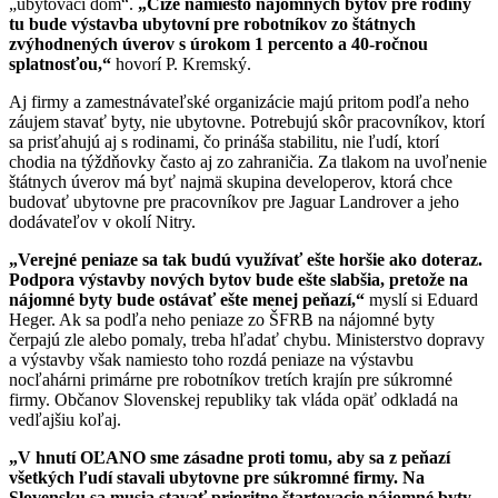
„ubytovací dom“.
„Čiže
n
amiesto nájomných bytov pre rodiny
tu bude výstavba ubytovní pre robotníkov zo štátnych
zvýhodnených úverov s úrokom 1 percento a 40-ročnou
splatnosťou,“
hovorí P. Kremský.
Aj firmy a zamestnávateľské organizácie majú pritom podľa neho
záujem stavať byty, nie ubytovne. Potrebujú skôr pracovníkov, ktorí
sa prisťahujú aj s rodinami, čo prináša stabilitu, nie ľudí, ktorí
chodia na týždňovky často aj zo zahraničia. Za tlakom na uvoľnenie
štátnych úverov má byť najmä skupina developerov, ktorá chce
budovať ubytovne pre pracovníkov pre Jaguar Landrover a jeho
dodávateľov v okolí Nitry.
„Verejné peniaze sa tak budú využívať ešte horšie ako doteraz.
Podpora výstavby nových bytov bude ešte slabšia, pretože na
nájomné byty bude ostávať ešte menej peňazí,“
myslí si Eduard
Heger. Ak sa podľa neho peniaze zo ŠFRB na nájomné byty
čerpajú zle alebo pomaly, treba hľadať chybu. Ministerstvo dopravy
a výstavby však namiesto toho rozdá peniaze na výstavbu
nocľahárni primárne pre robotníkov tretích krajín pre súkromné
firmy. Občanov Slovenskej republiky tak vláda opäť odkladá na
vedľajšiu koľaj.
„V hnutí OĽANO sme zásadne proti tomu, aby sa z peňazí
všetkých ľudí stavali ubytovne pre súkromné firmy. Na
Slovensku sa musia stavať prioritne štartovacie nájomné byty