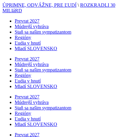
ÚPRIMNE, ODVÁŽNE, PRE ĽUDÍ
\
ROZKRADLI 30
MILIáRD
Prevrat 2027
Múdrejší vyhráva
Staň sa našim sympatizantom
Regióny
Ľudia v hnutí
Mladí SLOVENSKO
Prevrat 2027
Múdrejší vyhráva
Staň sa našim sympatizantom
Regióny
Ľudia v hnutí
Mladí SLOVENSKO
Prevrat 2027
Múdrejší vyhráva
Staň sa našim sympatizantom
Regióny
Ľudia v hnutí
Mladí SLOVENSKO
Prevrat 2027