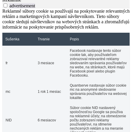
advertisement
Reklamné súbory cookie sa používajú na poskytovanie relevantných
reklám a marketingových kampaní návštevníkom. Tieto súbory
cookie sledujú návštevníkov na webových stránkach a zhromažďujú
informácie na poskytovanie prispôsobených reklám.
Sušenka
Trvanie
Popis
Facebook nastavuje tento súbor
cookie tak, aby používateľom
zobrazoval relevantné reklamy
fr
3 mesiace
sledovaním správania používateľov
na webe, na stránkach, ktoré majú
Facebook pixel alebo plugin
Facebooku.
Quantserve nastavuje súbor cookie
mc na anonymné sledovanie
mc
1 rok 1 mesiac
správania používateľov na webovej
lokalite.
Súbor cookie NID nastavený
spoločnosťou Google sa používa
na reklamné účely; na obmedzenie
NID
6 mesiacov
počtu zobrazení reklamy
používateľovi, na stlmenie
nechcených reklám a na meranie