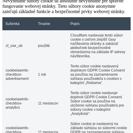
Nevyhnutné súbory cookie sú absolútne nevyhnutné pre správne
fungovanie webovej stránky. Tieto súbory cookie anonymne
zaisťujú základné funkcie a bezpečnostné prvky webovej stránky.
Sušenka
Trvanie
Popis
Cloudflare nastavuje tento súbor
cookie s cieľom zlepšiť časy
načítavania stránky a zakázať
cf_use_ob
použité
akékoľvek bezpečnostné
obmedzenia na základe IP adresy
návštevníka.
Tento súbor cookie nastavený
cookielawinfo-
doplnkom GDPR Cookie Consent
checkbox-
1 rok
sa používa na zaznamenanie
advertisement
súhlasu používateľa s cookies v
kategórii „Reklama“.
Tento súbor cookie nastavuje
doplnok GDPR Cookie Consent.
cookielawinfo-
Súbor cookie sa používa na
checkbox-
11 mesiacov
uloženie súhlasu používateľa pre
analytics
súbory cookie v kategórii
„Analytické“.
Súbor cookie je nastavený na
cookielawinfo-
základe súhlasu so súbormi cookie
checkbox-
11 mesiacov
GDPR na zaznamenanie súhlasu