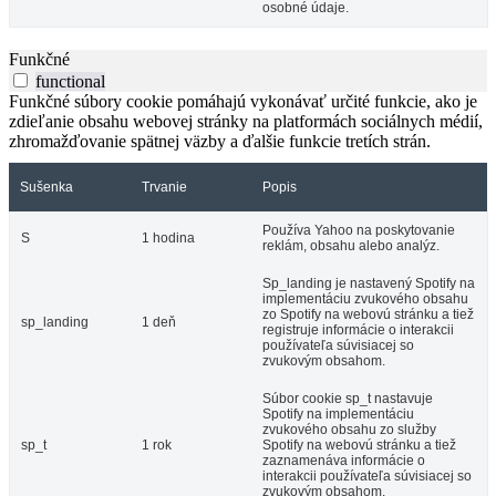
osobné údaje.
Funkčné
functional
Funkčné súbory cookie pomáhajú vykonávať určité funkcie, ako je
zdieľanie obsahu webovej stránky na platformách sociálnych médií,
zhromažďovanie spätnej väzby a ďalšie funkcie tretích strán.
Sušenka
Trvanie
Popis
Používa Yahoo na poskytovanie
S
1 hodina
reklám, obsahu alebo analýz.
Sp_landing je nastavený Spotify na
implementáciu zvukového obsahu
zo Spotify na webovú stránku a tiež
sp_landing
1 deň
registruje informácie o interakcii
používateľa súvisiacej so
zvukovým obsahom.
Súbor cookie sp_t nastavuje
Spotify na implementáciu
zvukového obsahu zo služby
sp_t
1 rok
Spotify na webovú stránku a tiež
zaznamenáva informácie o
interakcii používateľa súvisiacej so
zvukovým obsahom.