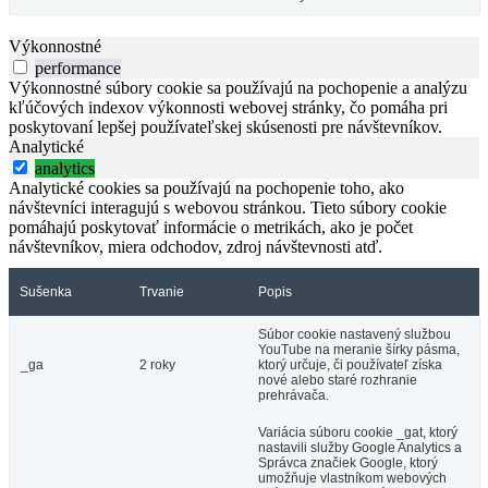
Výkonnostné
performance
Výkonnostné súbory cookie sa používajú na pochopenie a analýzu
kľúčových indexov výkonnosti webovej stránky, čo pomáha pri
poskytovaní lepšej používateľskej skúsenosti pre návštevníkov.
Analytické
analytics
Analytické cookies sa používajú na pochopenie toho, ako
návštevníci interagujú s webovou stránkou. Tieto súbory cookie
pomáhajú poskytovať informácie o metrikách, ako je počet
návštevníkov, miera odchodov, zdroj návštevnosti atď.
Sušenka
Trvanie
Popis
Súbor cookie nastavený službou
YouTube na meranie šírky pásma,
_ga
2 roky
ktorý určuje, či používateľ získa
nové alebo staré rozhranie
prehrávača.
Variácia súboru cookie _gat, ktorý
nastavili služby Google Analytics a
Správca značiek Google, ktorý
umožňuje vlastníkom webových