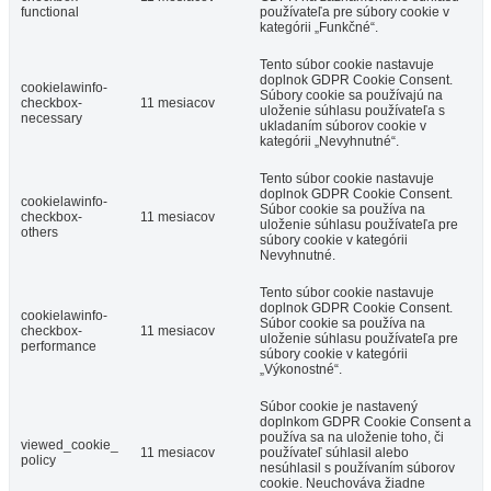
functional
používateľa pre súbory cookie v
kategórii „Funkčné“.
Tento súbor cookie nastavuje
doplnok GDPR Cookie Consent.
cookielawinfo-
Súbory cookie sa používajú na
checkbox-
11 mesiacov
uloženie súhlasu používateľa s
necessary
ukladaním súborov cookie v
kategórii „Nevyhnutné“.
Tento súbor cookie nastavuje
doplnok GDPR Cookie Consent.
cookielawinfo-
Súbor cookie sa používa na
checkbox-
11 mesiacov
uloženie súhlasu používateľa pre
others
súbory cookie v kategórii
Nevyhnutné.
Tento súbor cookie nastavuje
doplnok GDPR Cookie Consent.
cookielawinfo-
Súbor cookie sa používa na
checkbox-
11 mesiacov
uloženie súhlasu používateľa pre
performance
súbory cookie v kategórii
„Výkonostné“.
Súbor cookie je nastavený
doplnkom GDPR Cookie Consent a
používa sa na uloženie toho, či
viewed_cookie_
11 mesiacov
používateľ súhlasil alebo
policy
nesúhlasil s používaním súborov
cookie. Neuchováva žiadne