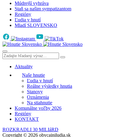
Múdrejší vyhráva
Staň sa našim sympatizantom
Regióny
Ľudia v hnutí
Mladí SLOVENSKO
Aktuality
Naše hnutie
Ľudia v hnutí
Reálne výsledky hnutia
Stanovy
Oznámenia
Na stiahnutie
Komunálne voľby 2026
Regióny
KONTAKT
ROZKRADLI 30 MILIáRD
Copyright © 2026 obycajniludia.sk