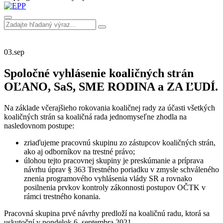
03.
sep
Spoločné vyhlásenie koaličných strán
OĽANO, SaS, SME RODINA a ZA ĽUDÍ.
Na základe včerajšieho rokovania koaličnej rady za účasti všetkých
koaličných strán sa koaličná rada jednomyseľne zhodla na
nasledovnom postupe:
zriaďujeme pracovnú skupinu zo zástupcov koaličných strán,
ako aj odborníkov na trestné právo;
úlohou tejto pracovnej skupiny je preskúmanie a príprava
návrhu úprav § 363 Trestného poriadku v zmysle schváleného
znenia programového vyhlásenia vlády SR a rovnako
posilnenia prvkov kontroly zákonnosti postupov OČTK v
rámci trestného konania.
Pracovná skupina prvé návrhy predloží na koaličnú radu, ktorá sa
uskutoční v pondelok 6. septembra 2021.