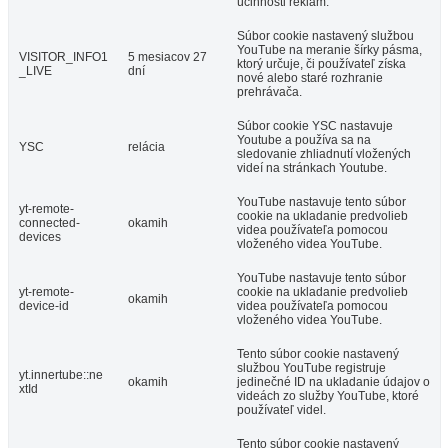
účinnosti reklám.
Súbor cookie nastavený službou
YouTube na meranie šírky pásma,
VISITOR_INFO1
5 mesiacov 27
ktorý určuje, či používateľ získa
_LIVE
dní
nové alebo staré rozhranie
prehrávača.
Súbor cookie YSC nastavuje
Youtube a používa sa na
YSC
relácia
sledovanie zhliadnutí vložených
videí na stránkach Youtube.
YouTube nastavuje tento súbor
yt-remote-
cookie na ukladanie predvolieb
connected-
okamih
videa používateľa pomocou
devices
vloženého videa YouTube.
YouTube nastavuje tento súbor
yt-remote-
cookie na ukladanie predvolieb
okamih
device-id
videa používateľa pomocou
vloženého videa YouTube.
Tento súbor cookie nastavený
službou YouTube registruje
yt.innertube::ne
okamih
jedinečné ID na ukladanie údajov o
xtId
videách zo služby YouTube, ktoré
používateľ videl.
Tento súbor cookie nastavený