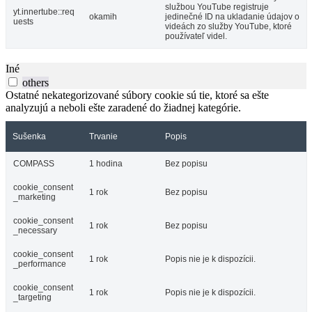
službou YouTube registruje
yt.innertube::req
okamih
jedinečné ID na ukladanie údajov o
uests
videách zo služby YouTube, ktoré
používateľ videl.
Iné
others
Ostatné nekategorizované súbory cookie sú tie, ktoré sa ešte
analyzujú a neboli ešte zaradené do žiadnej kategórie.
Sušenka
Trvanie
Popis
COMPASS
1 hodina
Bez popisu
cookie_consent
1 rok
Bez popisu
_marketing
cookie_consent
1 rok
Bez popisu
_necessary
cookie_consent
1 rok
Popis nie je k dispozícii.
_performance
cookie_consent
1 rok
Popis nie je k dispozícii.
_targeting