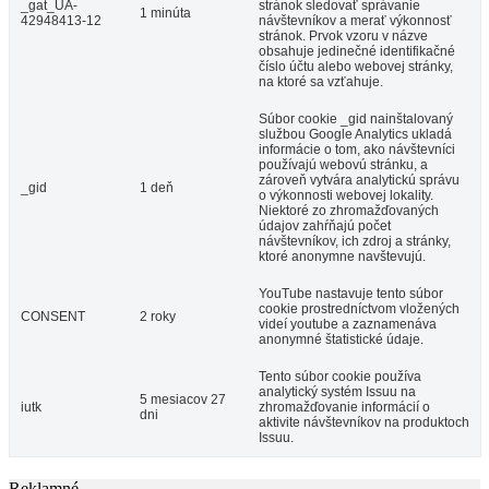
_gat_UA-
stránok sledovať správanie
1 minúta
42948413-12
návštevníkov a merať výkonnosť
stránok. Prvok vzoru v názve
obsahuje jedinečné identifikačné
číslo účtu alebo webovej stránky,
na ktoré sa vzťahuje.
Súbor cookie _gid nainštalovaný
službou Google Analytics ukladá
informácie o tom, ako návštevníci
používajú webovú stránku, a
zároveň vytvára analytickú správu
_gid
1 deň
o výkonnosti webovej lokality.
Niektoré zo zhromažďovaných
údajov zahŕňajú počet
návštevníkov, ich zdroj a stránky,
ktoré anonymne navštevujú.
YouTube nastavuje tento súbor
cookie prostredníctvom vložených
CONSENT
2 roky
videí youtube a zaznamenáva
anonymné štatistické údaje.
Tento súbor cookie používa
analytický systém Issuu na
5 mesiacov 27
iutk
zhromažďovanie informácií o
dni
aktivite návštevníkov na produktoch
Issuu.
Reklamné