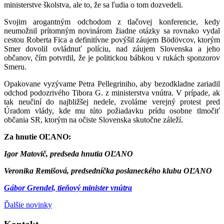
ministerstve školstva, ale to, že sa ľudia o tom dozvedeli.
Svojim arogantným odchodom z tlačovej konferencie, kedy
neumožnil prítomným novinárom žiadne otázky sa rovnako vydal
cestou Roberta Fica a definitívne povýšil záujem Bödövcov, ktorým
Smer dovolil ovládnuť políciu, nad záujem Slovenska a jeho
občanov, čím potvrdil, že je politickou bábkou v rukách sponzorov
Smeru.
Opakovane vyzývame Petra Pellegriniho, aby bezodkladne zariadil
odchod podozrivého Tibora G. z ministerstva vnútra. V prípade, ak
tak neučiní do najbližšej nedele, zvoláme verejný protest pred
Úradom vlády, kde mu túto požiadavku prídu osobne tlmočiť
občania SR, ktorým na očiste Slovenska skutočne záleží.
Za hnutie OĽANO:
Igor Matovič, predseda hnutia OĽANO
Veronika Remišová, predsedníčka poslaneckého klubu OĽANO
Gábor Grendel, tieňový minister vnútra
Ďalšie novinky