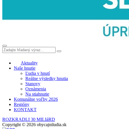
Aktuality
Naše hnutie
Ľudia v hnutí
Reálne výsledky hnutia
Stanovy
Oznámenia
Na stiahnutie
Komunálne voľby 2026
Regióny
KONTAKT
ROZKRADLI 30 MILIáRD
Copyright © 2026 obycajniludia.sk