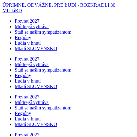
ÚPRIMNE, ODVÁŽNE, PRE ĽUDÍ
\
ROZKRADLI 30
MILIáRD
Prevrat 2027
Múdrejší vyhráva
Staň sa našim sympatizantom
Regióny
Ľudia v hnutí
Mladí SLOVENSKO
Prevrat 2027
Múdrejší vyhráva
Staň sa našim sympatizantom
Regióny
Ľudia v hnutí
Mladí SLOVENSKO
Prevrat 2027
Múdrejší vyhráva
Staň sa našim sympatizantom
Regióny
Ľudia v hnutí
Mladí SLOVENSKO
Prevrat 2027