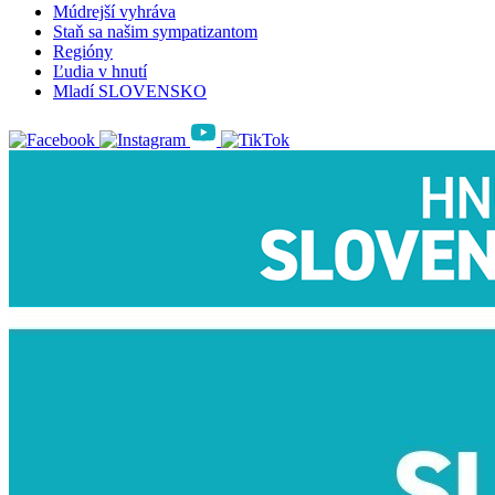
Múdrejší vyhráva
Staň sa našim sympatizantom
Regióny
Ľudia v hnutí
Mladí SLOVENSKO