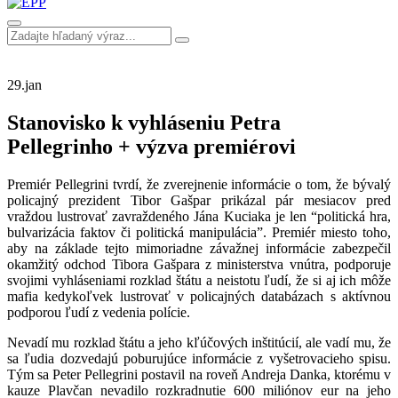
29.
jan
Stanovisko k vyhláseniu Petra
Pellegrinho + výzva premiérovi
Premiér Pellegrini tvrdí, že zverejnenie informácie o tom, že bývalý
policajný prezident Tibor Gašpar prikázal pár mesiacov pred
vraždou lustrovať zavraždeného Jána Kuciaka je len “politická hra,
bulvarizácia faktov či politická manipulácia”. Premiér miesto toho,
aby na základe tejto mimoriadne závažnej informácie zabezpečil
okamžitý odchod Tibora Gašpara z ministerstva vnútra, podporuje
svojimi vyhláseniami rozklad štátu a neistotu ľudí, že si aj ich môže
mafia kedykoľvek lustrovať v policajných databázach s aktívnou
podporou ľudí z vedenia polície.
Nevadí mu rozklad štátu a jeho kľúčových inštitúcií, ale vadí mu, že
sa ľudia dozvedajú poburujúce informácie z vyšetrovacieho spisu.
Tým sa Peter Pellegrini postavil na roveň Andreja Danka, ktorému v
kauze Plavčan nevadilo rozkradnutie 600 miliónov eur na jeho