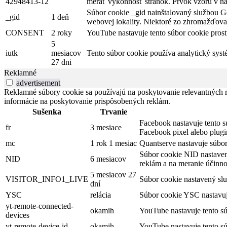
42948413-12
merať výkonnosť stránok. Prvok vzoru v náz
Súbor cookie _gid nainštalovaný službou Go
_gid
1 deň
webovej lokality. Niektoré zo zhromažďovan
CONSENT
2 roky
YouTube nastavuje tento súbor cookie pros
5
iutk
mesiacov
Tento súbor cookie používa analytický syst
27 dni
Reklamné
advertisement
Reklamné súbory cookie sa používajú na poskytovanie relevantných
informácie na poskytovanie prispôsobených reklám.
Sušenka
Trvanie
Facebook nastavuje tento s
fr
3 mesiace
Facebook pixel alebo plug
mc
1 rok 1 mesiac
Quantserve nastavuje súbo
Súbor cookie NID nastaven
NID
6 mesiacov
reklám a na meranie účinno
5 mesiacov 27
VISITOR_INFO1_LIVE
Súbor cookie nastavený slu
dní
YSC
relácia
Súbor cookie YSC nastavuje
yt-remote-connected-
okamih
YouTube nastavuje tento s
devices
yt-remote-device-id
okamih
YouTube nastavuje tento s