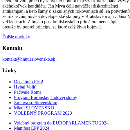
nevidí dôvod, prečo by sa týchto hodnôt mal vzdať na základe výzvy
akéhokoľvek kandidáta. Ján Mrva čelil najväčšej diskreditačnej
antikampani a tieto šumy o zákulisných rokovaniach sú len potvrdení
že rôzne záujmové a developerské skupiny v Bratislave majú z Jána 
veľký strach. Z boja o post bratislavského primátora neodstúpi,
pretože by poprel princípy, za ktoré celý život bojoval.
Ďalšie novinky
Kontakt
kontakt@hnutieslovensko.sk
Linky
Dosť bolo Fica!
Hybaj Voliť
Pačivale Roma
Program Európskej ľudovej strany
Zmluva so Slovenskom
Mladí SLOVENSKO
VOLEBNÝ PROGRAM 2023
Volebný program do EUROPARLAMENTU 2024
Manifest EPP 2024