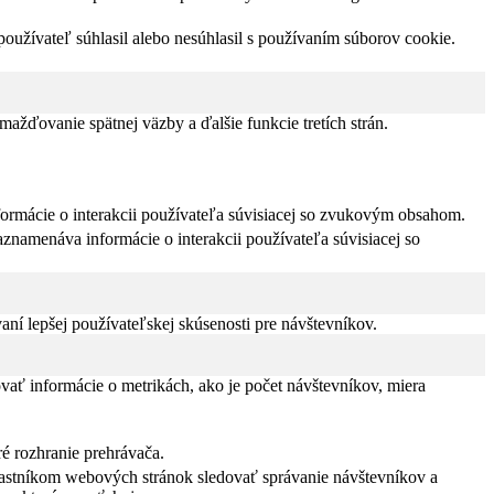
užívateľ súhlasil alebo nesúhlasil s používaním súborov cookie.
žďovanie spätnej väzby a ďalšie funkcie tretích strán.
formácie o interakcii používateľa súvisiacej so zvukovým obsahom.
znamenáva informácie o interakcii používateľa súvisiacej so
í lepšej používateľskej skúsenosti pre návštevníkov.
vať informácie o metrikách, ako je počet návštevníkov, miera
ré rozhranie prehrávača.
vlastníkom webových stránok sledovať správanie návštevníkov a