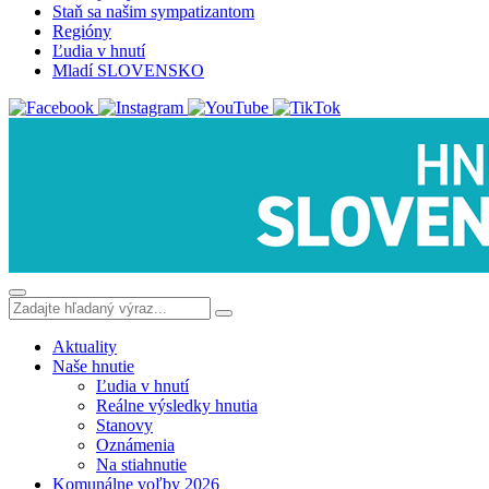
Staň sa našim sympatizantom
Regióny
Ľudia v hnutí
Mladí SLOVENSKO
Aktuality
Naše hnutie
Ľudia v hnutí
Reálne výsledky hnutia
Stanovy
Oznámenia
Na stiahnutie
Komunálne voľby 2026