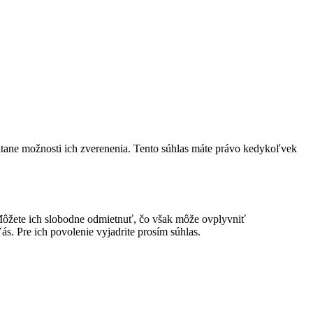
átane možnosti ich zverenenia. Tento súhlas máte právo kedykoľvek
ôžete ich slobodne odmietnuť, čo však môže ovplyvniť
s. Pre ich povolenie vyjadrite prosím súhlas.