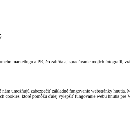
ý
ameho marketingu a PR, čo zahŕňa aj spracúvanie mojich fotografií, vr
é nám umožňujú zabezpečiť základné fungovanie webstránky hnutia. M
ích cookies, ktoré pomôžu ďalej vylepšiť fungovanie webu hnutia pre Vá