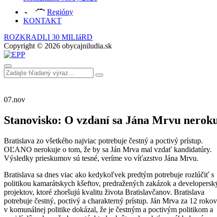
Regióny
KONTAKT
ROZKRADLI 30 MILIáRD
Copyright © 2026 obycajniludia.sk
07.
nov
Stanovisko: O vzdaní sa Jána Mrvu nerok
Bratislava zo všetkého najviac potrebuje čestný a poctivý prístup.
OĽANO nerokuje o tom, že by sa Ján Mrva mal vzdať kandidatúry.
Výsledky prieskumov sú tesné, veríme vo víťazstvo Jána Mrvu.
Bratislava sa dnes viac ako kedykoľvek predtým potrebuje rozlúčiť s
politikou kamarátskych kšeftov, predražených zakázok a developersk
projektov, ktoré zhoršujú kvalitu života Bratislavčanov. Bratislava
potrebuje čestný, poctivý a charakterný prístup. Ján Mrva za 12 rokov
v komunálnej politike dokázal, že je čestným a poctivým politikom a