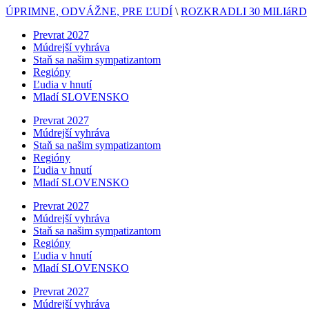
ÚPRIMNE, ODVÁŽNE, PRE ĽUDÍ
\
ROZKRADLI 30 MILIáRD
Prevrat 2027
Múdrejší vyhráva
Staň sa našim sympatizantom
Regióny
Ľudia v hnutí
Mladí SLOVENSKO
Prevrat 2027
Múdrejší vyhráva
Staň sa našim sympatizantom
Regióny
Ľudia v hnutí
Mladí SLOVENSKO
Prevrat 2027
Múdrejší vyhráva
Staň sa našim sympatizantom
Regióny
Ľudia v hnutí
Mladí SLOVENSKO
Prevrat 2027
Múdrejší vyhráva