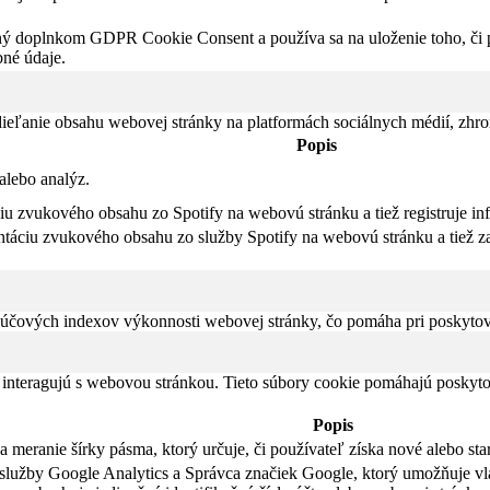
ný doplnkom GDPR Cookie Consent a používa sa na uloženie toho, či po
né údaje.
eľanie obsahu webovej stránky na platformách sociálnych médií, zhroma
Popis
alebo analýz.
iu zvukového obsahu zo Spotify na webovú stránku a tiež registruje in
táciu zvukového obsahu zo služby Spotify na webovú stránku a tiež za
čových indexov výkonnosti webovej stránky, čo pomáha pri poskytovan
 interagujú s webovou stránkou. Tieto súbory cookie pomáhajú poskyto
Popis
meranie šírky pásma, ktorý určuje, či používateľ získa nové alebo sta
li služby Google Analytics a Správca značiek Google, ktorý umožňuje 