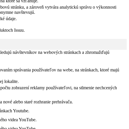
na ktoré sa vzťahuje.
bovú stránku, a zároveň vytvára analytickú správu o výkonnosti
nonymne navštevujú.
ké údaje.
duktoch Issuu.
 sledujú návštevníkov na webových stránkach a zhromažďujú
ovaním správania používateľov na webe, na stránkach, ktoré majú
 lokalite.
počtu zobrazení reklamy používateľovi, na stlmenie nechcených
a nové alebo staré rozhranie prehrávača.
ránkach Youtube.
ného videa YouTube.
ného videa YouTube.