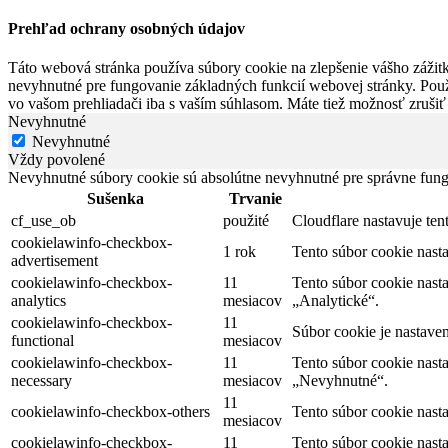
Prehľad ochrany osobných údajov
Táto webová stránka používa súbory cookie na zlepšenie vášho zážitk
nevyhnutné pre fungovanie základných funkcií webovej stránky. Použ
vo vašom prehliadači iba s vaším súhlasom. Máte tiež možnosť zrušiť
Nevyhnutné
Nevyhnutné
Vždy povolené
Nevyhnutné súbory cookie sú absolútne nevyhnutné pre správne fung
Sušenka
Trvanie
cf_use_ob
použité
Cloudflare nastavuje te
cookielawinfo-checkbox-
1 rok
Tento súbor cookie nas
advertisement
cookielawinfo-checkbox-
11
Tento súbor cookie nast
analytics
mesiacov
„Analytické“.
cookielawinfo-checkbox-
11
Súbor cookie je nastave
functional
mesiacov
cookielawinfo-checkbox-
11
Tento súbor cookie nast
necessary
mesiacov
„Nevyhnutné“.
11
cookielawinfo-checkbox-others
Tento súbor cookie nast
mesiacov
cookielawinfo-checkbox-
11
Tento súbor cookie nast