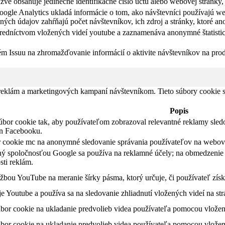
ve obsahuje jedinečné identifikačné číslo účtu alebo webovej stránky, 
ogle Analytics ukladá informácie o tom, ako návštevníci používajú we
ých údajov zahŕňajú počet návštevníkov, ich zdroj a stránky, ktoré a
tredníctvom vložených videí youtube a zaznamenáva anonymné štatistic
ém Issuu na zhromažďovanie informácií o aktivite návštevníkov na pro
 reklám a marketingových kampaní návštevníkom. Tieto súbory cookie
Popis
úbor cookie tak, aby používateľom zobrazoval relevantné reklamy sled
in Facebooku.
r cookie mc na anonymné sledovanie správania používateľov na webovej
ý spoločnosťou Google sa používa na reklamné účely; na obmedzenie 
sti reklám.
žbou YouTube na meranie šírky pásma, ktorý určuje, či používateľ získ
 Youtube a používa sa na sledovanie zhliadnutí vložených videí na st
úbor cookie na ukladanie predvolieb videa používateľa pomocou vlože
úbor cookie na ukladanie predvolieb videa používateľa pomocou vlože