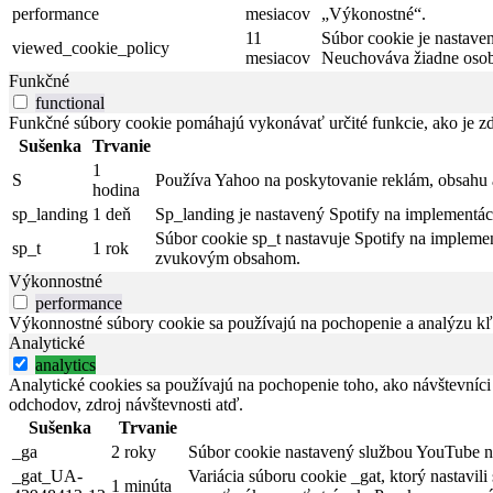
performance
mesiacov
„Výkonostné“.
11
Súbor cookie je nastave
viewed_cookie_policy
mesiacov
Neuchováva žiadne osob
Funkčné
functional
Funkčné súbory cookie pomáhajú vykonávať určité funkcie, ako je zdi
Sušenka
Trvanie
1
S
Používa Yahoo na poskytovanie reklám, obsahu 
hodina
sp_landing
1 deň
Sp_landing je nastavený Spotify na implementác
Súbor cookie sp_t nastavuje Spotify na implemen
sp_t
1 rok
zvukovým obsahom.
Výkonnostné
performance
Výkonnostné súbory cookie sa používajú na pochopenie a analýzu kľú
Analytické
analytics
Analytické cookies sa používajú na pochopenie toho, ako návštevníci
odchodov, zdroj návštevnosti atď.
Sušenka
Trvanie
_ga
2 roky
Súbor cookie nastavený službou YouTube na 
_gat_UA-
Variácia súboru cookie _gat, ktorý nastavi
1 minúta