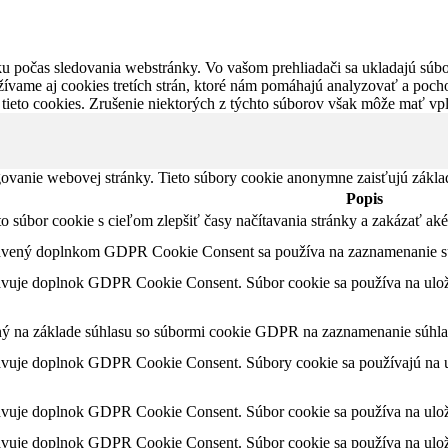
u počas sledovania webstránky. Vo vašom prehliadači sa ukladajú súbor
ívame aj cookies tretích strán, ktoré nám pomáhajú analyzovať a pocho
 tieto cookies. Zrušenie niektorých z týchto súborov však môže mať v
ovanie webovej stránky. Tieto súbory cookie anonymne zaisťujú zákla
Popis
nto súbor cookie s cieľom zlepšiť časy načítavania stránky a zakázať 
tavený doplnkom GDPR Cookie Consent sa používa na zaznamenanie súh
avuje doplnok GDPR Cookie Consent. Súbor cookie sa používa na ulože
ný na základe súhlasu so súbormi cookie GDPR na zaznamenanie súhlas
avuje doplnok GDPR Cookie Consent. Súbory cookie sa používajú na ul
avuje doplnok GDPR Cookie Consent. Súbor cookie sa používa na ulože
avuje doplnok GDPR Cookie Consent. Súbor cookie sa používa na ulože