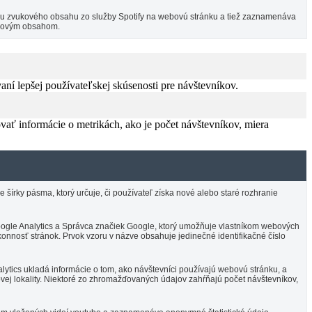
ciu zvukového obsahu zo služby Spotify na webovú stránku a tiež zaznamenáva
vukovým obsahom.
í lepšej používateľskej skúsenosti pre návštevníkov.
vať informácie o metrikách, ako je počet návštevníkov, miera
írky pásma, ktorý určuje, či používateľ získa nové alebo staré rozhranie
 Google Analytics a Správca značiek Google, ktorý umožňuje vlastníkom webových
onnosť stránok. Prvok vzoru v názve obsahuje jedinečné identifikačné číslo
ytics ukladá informácie o tom, ako návštevníci používajú webovú stránku, a
vej lokality. Niektoré zo zhromažďovaných údajov zahŕňajú počet návštevníkov,