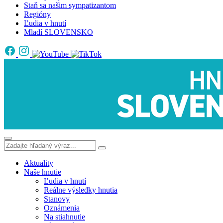
Staň sa našim sympatizantom
Regióny
Ľudia v hnutí
Mladí SLOVENSKO
Aktuality
Naše hnutie
Ľudia v hnutí
Reálne výsledky hnutia
Stanovy
Oznámenia
Na stiahnutie