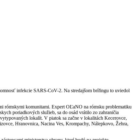
tomnosť infekcie SARS-CoV-2. Na stredajšom brífingu to uviedol
vanými rómskymi komunitami. Expert OĽaNO na rómsku problematiku
skych poriadkových služieb, sa do osád vrátilo zo zahraničia
 vytypovaných lokalít. V piatok sa začne v lokalitách Kecerovce,
atizovce, Hranovnica, Nacina Ves, Krompachy, Nálepkovo, Žehra,
ástupcami ministerstva obrany, ktorí budú na projekte