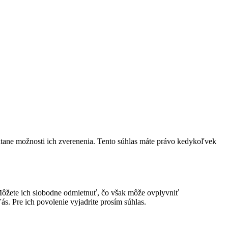
átane možnosti ich zverenenia. Tento súhlas máte právo kedykoľvek
ôžete ich slobodne odmietnuť, čo však môže ovplyvniť
s. Pre ich povolenie vyjadrite prosím súhlas.