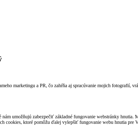
ý
ameho marketingu a PR, čo zahŕňa aj spracúvanie mojich fotografií, vr
é nám umožňujú zabezpečiť základné fungovanie webstránky hnutia. M
ích cookies, ktoré pomôžu ďalej vylepšiť fungovanie webu hnutia pre Vá