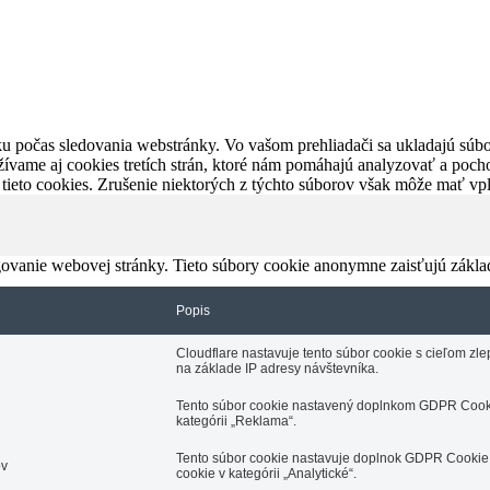
u počas sledovania webstránky. Vo vašom prehliadači sa ukladajú súbor
ívame aj cookies tretích strán, ktoré nám pomáhajú analyzovať a pocho
 tieto cookies. Zrušenie niektorých z týchto súborov však môže mať v
ovanie webovej stránky. Tieto súbory cookie anonymne zaisťujú zákla
Popis
Cloudflare nastavuje tento súbor cookie s cieľom z
na základe IP adresy návštevníka.
Tento súbor cookie nastavený doplnkom GDPR Cooki
kategórii „Reklama“.
Tento súbor cookie nastavuje doplnok GDPR Cookie 
ov
cookie v kategórii „Analytické“.