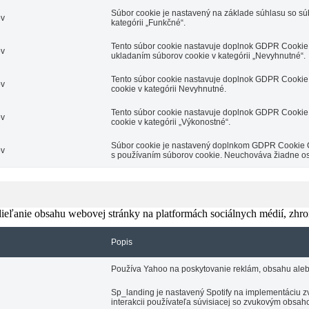
Súbor cookie je nastavený na základe súhlasu so s
ov
kategórii „Funkčné“.
Tento súbor cookie nastavuje doplnok GDPR Cookie 
ov
ukladaním súborov cookie v kategórii „Nevyhnutné“.
Tento súbor cookie nastavuje doplnok GDPR Cookie 
ov
cookie v kategórii Nevyhnutné.
Tento súbor cookie nastavuje doplnok GDPR Cookie 
ov
cookie v kategórii „Výkonostné“.
Súbor cookie je nastavený doplnkom GDPR Cookie Con
ov
s používaním súborov cookie. Neuchováva žiadne o
eľanie obsahu webovej stránky na platformách sociálnych médií, zhroma
Popis
Používa Yahoo na poskytovanie reklám, obsahu aleb
Sp_landing je nastavený Spotify na implementáciu zv
interakcii používateľa súvisiacej so zvukovým obsah