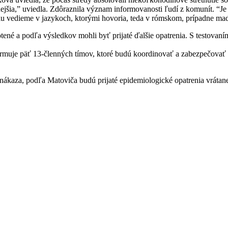
ejšia,” uviedla. Zdôraznila význam informovanosti ľudí z komunít. “Je 
u vedieme v jazykoch, ktorými hovoria, teda v rómskom, prípadne ma
notené a podľa výsledkov mohli byť prijaté ďalšie opatrenia. S testov
ormuje päť 13-členných tímov, ktoré budú koordinovať a zabezpečovať
ri nákaza, podľa Matoviča budú prijaté epidemiologické opatrenia vrátan