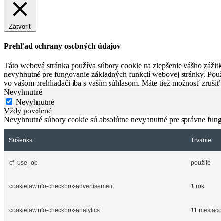
Zatvoriť
Prehľad ochrany osobných údajov
Táto webová stránka používa súbory cookie na zlepšenie vášho zážitk
nevyhnutné pre fungovanie základných funkcií webovej stránky. Použ
vo vašom prehliadači iba s vaším súhlasom. Máte tiež možnosť zrušiť
Nevyhnutné
Nevyhnutné
Vždy povolené
Nevyhnutné súbory cookie sú absolútne nevyhnutné pre správne fung
Sušenka
Trvanie
cf_use_ob
použité
cookielawinfo-checkbox-advertisement
1 rok
cookielawinfo-checkbox-analytics
11 mesiac