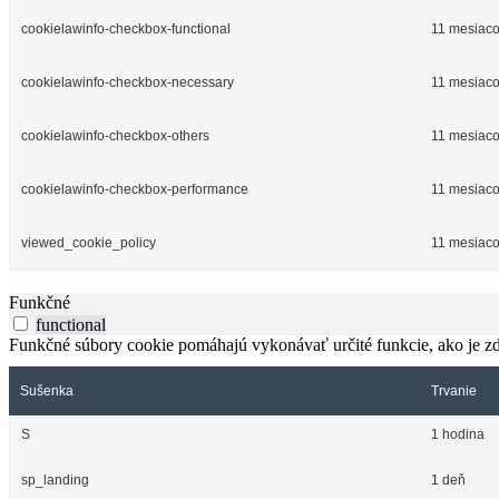
cookielawinfo-checkbox-functional
11 mesiac
cookielawinfo-checkbox-necessary
11 mesiac
cookielawinfo-checkbox-others
11 mesiac
cookielawinfo-checkbox-performance
11 mesiac
viewed_cookie_policy
11 mesiac
Funkčné
functional
Funkčné súbory cookie pomáhajú vykonávať určité funkcie, ako je zdi
Sušenka
Trvanie
S
1 hodina
sp_landing
1 deň