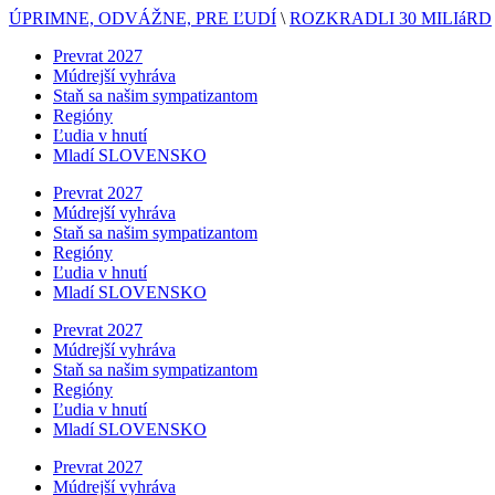
ÚPRIMNE, ODVÁŽNE, PRE ĽUDÍ
\
ROZKRADLI 30 MILIáRD
Prevrat 2027
Múdrejší vyhráva
Staň sa našim sympatizantom
Regióny
Ľudia v hnutí
Mladí SLOVENSKO
Prevrat 2027
Múdrejší vyhráva
Staň sa našim sympatizantom
Regióny
Ľudia v hnutí
Mladí SLOVENSKO
Prevrat 2027
Múdrejší vyhráva
Staň sa našim sympatizantom
Regióny
Ľudia v hnutí
Mladí SLOVENSKO
Prevrat 2027
Múdrejší vyhráva