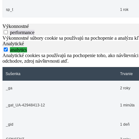
sp_t
1 rok
Výkonnostné
performance
Výkonnostné súbory cookie sa používajú na pochopenie a analýzu kľú
Analytické
analytics
Analytické cookies sa používajú na pochopenie toho, ako návštevníci
odchodov, zdroj návštevnosti atď.
Sušenka
Trvanie
_ga
2 roky
_gat_UA-42948413-12
1 minúta
_gid
1 deň