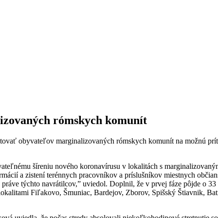
alizovaných rómskych komunít
testovať obyvateľov marginalizovaných rómskych komunít na možnú prí
lovateľnému šíreniu nového koronavírusu v lokalitách s marginalizo
rmácií a zistení terénnych pracovníkov a príslušníkov miestnych občian
ráve týchto navrátilcov,” uviedol. Doplnil, že v prvej fáze pôjde o 33
okalitami Fiľakovo, Šmuniac, Bardejov, Zborov, Spišský Štiavnik, B
viedla, že počas stredy absolovali niekoľkohodinové stretnutie so z