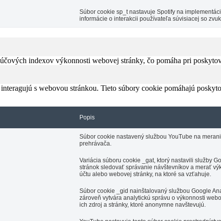
Súbor cookie sp_t nastavuje Spotify na implementá
informácie o interakcii používateľa súvisiacej so z
čových indexov výkonnosti webovej stránky, čo pomáha pri poskytovan
 interagujú s webovou stránkou. Tieto súbory cookie pomáhajú poskyto
Popis
Súbor cookie nastavený službou YouTube na meranie š
prehrávača.
Variácia súboru cookie _gat, ktorý nastavili služby
stránok sledovať správanie návštevníkov a merať výk
účtu alebo webovej stránky, na ktoré sa vzťahuje.
Súbor cookie _gid nainštalovaný službou Google Anal
zároveň vytvára analytickú správu o výkonnosti webo
ich zdroj a stránky, ktoré anonymne navštevujú.