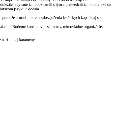
dôležité, aby sme ich oboznámili s tým a presvedčili ich o tom, aké sú
ďarskom jazyku,” dodala.
aním pomôže armáda, okrem zabezpečenia lekárskych kapacít aj so
 akciu. “Budeme kontaktovať starostov, mimovládne organizácie,
e nariadenej karantény.