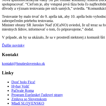
spolupracovať. “Cieľom je, aby vstupná prvá fáza bola čo najflexibiln
dôvody a význam testovania pre nich samých,” uviedla. “Komunikáci
Testovanie by malo trvať do 9. apríla tak, aby 10. apríla bolo vyhod
zabezpečením priebehu testovania.
Minister obrany SR Jaroslav Naď (OĽaNO) uviedol, že už teraz sa f
miestnych lídrov, informovať o tom, čo pripravujeme,” dodal.
V prípade, ak by sa ukázalo, že sa v prostredí niektorej z komunít ší
Ďalšie novinky
Kontakt
kontakt@hnutieslovensko.sk
Linky
Dosť bolo Fica!
Hybaj Voliť
Pačivale Roma
Program Európskej ľudovej strany
Zmluva so Slovenskom
Mladí SLOVENSKO