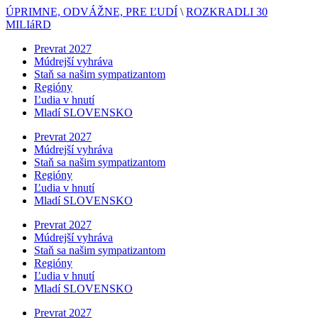
ÚPRIMNE, ODVÁŽNE, PRE ĽUDÍ
\
ROZKRADLI 30
MILIáRD
Prevrat 2027
Múdrejší vyhráva
Staň sa našim sympatizantom
Regióny
Ľudia v hnutí
Mladí SLOVENSKO
Prevrat 2027
Múdrejší vyhráva
Staň sa našim sympatizantom
Regióny
Ľudia v hnutí
Mladí SLOVENSKO
Prevrat 2027
Múdrejší vyhráva
Staň sa našim sympatizantom
Regióny
Ľudia v hnutí
Mladí SLOVENSKO
Prevrat 2027