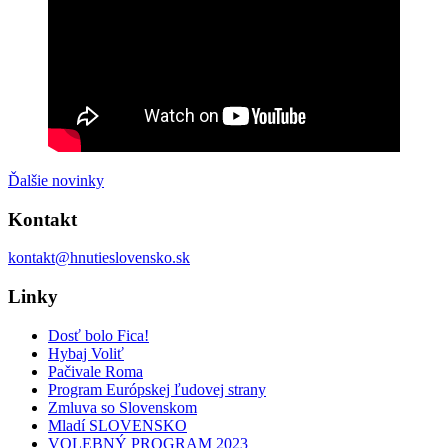
Ďalšie novinky
Kontakt
kontakt@hnutieslovensko.sk
Linky
Dosť bolo Fica!
Hybaj Voliť
Pačivale Roma
Program Európskej ľudovej strany
Zmluva so Slovenskom
Mladí SLOVENSKO
VOLEBNÝ PROGRAM 2023