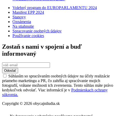
Volebný program do EUROPARLAMENTU 2024
Manifest EPP 2024
Stanovy
Oznámenia
Na stiahnutie
Spracovanie osobných údajov
Používanie cookies
Zostaň s nami v spojení a buď
informovaný
Odoslať
Súhlasím so spracúvaním osobných údajov na účely realizácie
priameho marketingu a PR, čo zahŕňa aj spracúvanie mojich
fotografií, vrátane možnosti ich zverenenia. Tento súhlas máte právo
kedykoľvek odvolať. Viac informácií je v
Podmienkach ochrany
súkromia.
Copyright © 2026 obycajniludia.sk
Na fungovanie webstránky používame nevyhnutné