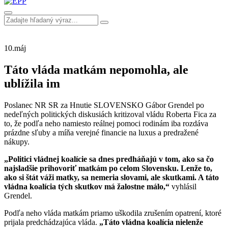
10.
máj
Táto vláda matkám nepomohla, ale
ublížila im
Poslanec NR SR za Hnutie SLOVENSKO Gábor Grendel po
nedeľných politických diskusiách kritizoval vládu Roberta Fica za
to, že podľa neho namiesto reálnej pomoci rodinám iba rozdáva
prázdne sľuby a míňa verejné financie na luxus a predražené
nákupy.
„Politici vládnej koalície sa dnes predháňajú v tom, ako sa čo
najsladšie prihovoriť matkám po celom Slovensku. Lenže to,
ako si štát váži matky, sa nemeria slovami, ale skutkami. A táto
vládna koalícia tých skutkov má žalostne málo,“
vyhlásil
Grendel.
Podľa neho vláda matkám priamo uškodila zrušením opatrení, ktoré
prijala predchádzajúca vláda.
„Táto vládna koalícia nielenže