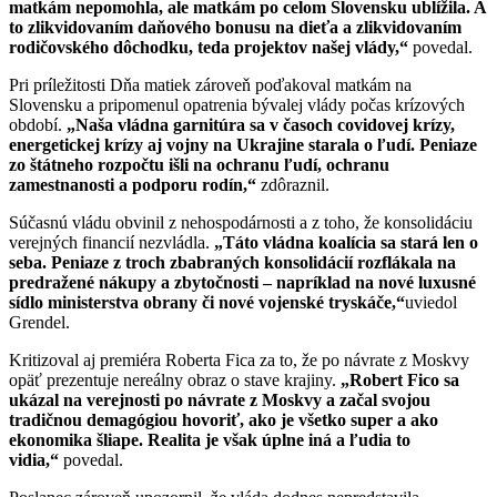
matkám nepomohla, ale matkám po celom Slovensku ublížila. A
to zlikvidovaním daňového bonusu na dieťa a zlikvidovaním
rodičovského dôchodku, teda projektov našej vlády,“
povedal.
Pri príležitosti Dňa matiek zároveň poďakoval matkám na
Slovensku a pripomenul opatrenia bývalej vlády počas krízových
období.
„Naša vládna garnitúra sa v časoch covidovej krízy,
energetickej krízy aj vojny na Ukrajine starala o ľudí. Peniaze
zo štátneho rozpočtu išli na ochranu ľudí, ochranu
zamestnanosti a podporu rodín,“
zdôraznil.
Súčasnú vládu obvinil z nehospodárnosti a z toho, že konsolidáciu
verejných financií nezvládla.
„Táto vládna koalícia sa stará len o
seba. Peniaze z troch zbabraných konsolidácií rozflákala na
predražené nákupy a zbytočnosti – napríklad na nové luxusné
sídlo ministerstva obrany či nové vojenské tryskáče,“
uviedol
Grendel.
Kritizoval aj premiéra Roberta Fica za to, že po návrate z Moskvy
opäť prezentuje nereálny obraz o stave krajiny.
„Robert Fico sa
ukázal na verejnosti po návrate z Moskvy a začal svojou
tradičnou demagógiou hovoriť, ako je všetko super a ako
ekonomika šliape. Realita je však úplne iná a ľudia to
vidia,“
povedal.