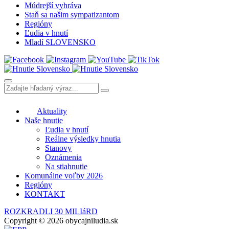
Múdrejší vyhráva
Staň sa našim sympatizantom
Regióny
Ľudia v hnutí
Mladí SLOVENSKO
Aktuality
Naše hnutie
Ľudia v hnutí
Reálne výsledky hnutia
Stanovy
Oznámenia
Na stiahnutie
Komunálne voľby 2026
Regióny
KONTAKT
ROZKRADLI 30 MILIáRD
Copyright © 2026 obycajniludia.sk