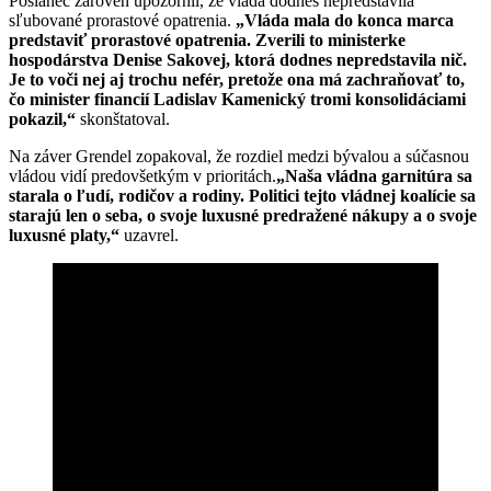
Poslanec zároveň upozornil, že vláda dodnes nepredstavila
sľubované prorastové opatrenia.
„Vláda mala do konca marca
predstaviť prorastové opatrenia. Zverili to ministerke
hospodárstva Denise Sakovej, ktorá dodnes nepredstavila nič.
Je to voči nej aj trochu nefér, pretože ona má zachraňovať to,
čo minister financií Ladislav Kamenický tromi konsolidáciami
pokazil,“
skonštatoval.
Na záver Grendel zopakoval, že rozdiel medzi bývalou a súčasnou
vládou vidí predovšetkým v prioritách.
„Naša vládna garnitúra sa
starala o ľudí, rodičov a rodiny. Politici tejto vládnej koalície sa
starajú len o seba, o svoje luxusné predražené nákupy a o svoje
luxusné platy,“
uzavrel.