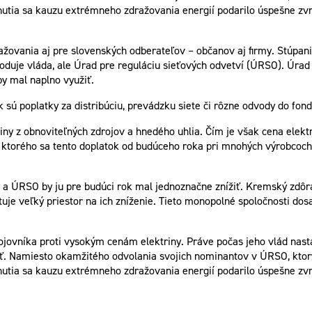
hnutia sa kauzu extrémneho zdražovania energií podarilo úspešne zv
ražovania aj pre slovenských odberateľov – občanov aj firmy. Stúpa
ozhoduje vláda, ale Úrad pre reguláciu sieťových odvetví (ÚRSO). Ú
y mal naplno využiť.
ok sú poplatky za distribúciu, prevádzku siete či rôzne odvody do fo
iny z obnoviteľných zdrojov a hnedého uhlia. Čím je však cena elek
ktorého sa tento doplatok od budúceho roka pri mnohých výrobcoch z
 a ÚRSO by ju pre budúci rok mal jednoznačne znížiť. Kremský zdôraz
stuje veľký priestor na ich zníženie. Tieto monopolné spoločnosti do
ojovníka proti vysokým cenám elektriny. Práve počas jeho vlád nasta
osť. Namiesto okamžitého odvolania svojich nominantov v ÚRSO, ktor
hnutia sa kauzu extrémneho zdražovania energií podarilo úspešne zv