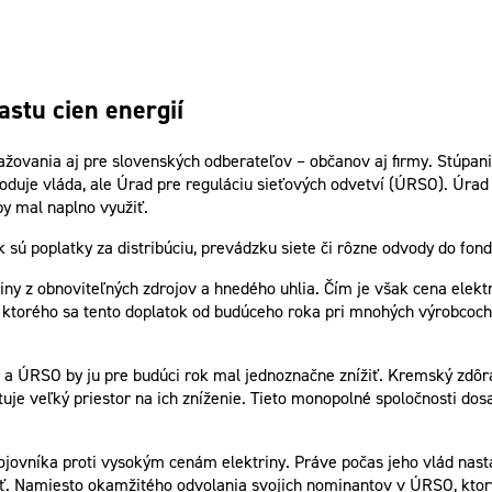
stu cien energií
ražovania aj pre slovenských odberateľov – občanov aj firmy. Stúpa
ozhoduje vláda, ale Úrad pre reguláciu sieťových odvetví (ÚRSO). Ú
y mal naplno využiť.
ok sú poplatky za distribúciu, prevádzku siete či rôzne odvody do fo
iny z obnoviteľných zdrojov a hnedého uhlia. Čím je však cena elek
ktorého sa tento doplatok od budúceho roka pri mnohých výrobcoch z
 a ÚRSO by ju pre budúci rok mal jednoznačne znížiť. Kremský zdôraz
stuje veľký priestor na ich zníženie. Tieto monopolné spoločnosti do
ojovníka proti vysokým cenám elektriny. Práve počas jeho vlád nasta
osť. Namiesto okamžitého odvolania svojich nominantov v ÚRSO, ktor