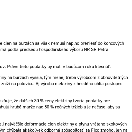
nie cien na burzách sa však nemusí naplno preniesť do koncových
rad má podľa predsedu hospodárskeho výboru NR SR Petra
ndov. Práve tieto poplatky by mali v budúcom roku klesnúť.
triny na burzách vyššia, tým menej treba výrobcom z obnoviteľných
níži na polovicu. Aj výroba elektriny z hnedého uhlia postupne
ňuje, že ďalších 30 % ceny elektriny tvoria poplatky pre
sahujú hrubé marže nad 50 % ročných tržieb a je načase, aby sa
li najväčšie deformácie cien elektriny a plynu vrátane skokových
ým chýbala akákoľvek odborná spôsobilosť, sa Fico zmohol len na