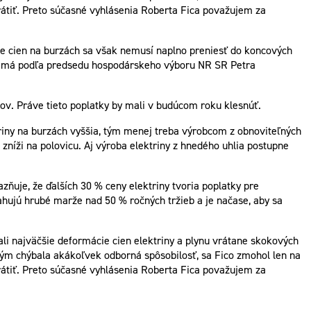
rátiť. Preto súčasné vyhlásenia Roberta Fica považujem za
nie cien na burzách sa však nemusí naplno preniesť do koncových
rad má podľa predsedu hospodárskeho výboru NR SR Petra
ndov. Práve tieto poplatky by mali v budúcom roku klesnúť.
triny na burzách vyššia, tým menej treba výrobcom z obnoviteľných
níži na polovicu. Aj výroba elektriny z hnedého uhlia postupne
ňuje, že ďalších 30 % ceny elektriny tvoria poplatky pre
sahujú hrubé marže nad 50 % ročných tržieb a je načase, aby sa
li najväčšie deformácie cien elektriny a plynu vrátane skokových
ým chýbala akákoľvek odborná spôsobilosť, sa Fico zmohol len na
rátiť. Preto súčasné vyhlásenia Roberta Fica považujem za