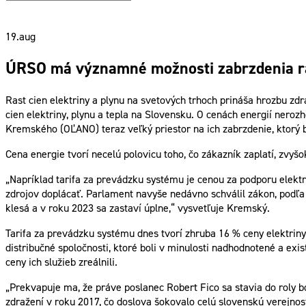
19.
aug
ÚRSO má významné možnosti zabrzdenia ra
Rast cien elektriny a plynu na svetových trhoch prináša hrozbu zd
cien elektriny, plynu a tepla na Slovensku. O cenách energií ner
Kremského (OĽANO) teraz veľký priestor na ich zabrzdenie, ktorý b
Cena energie tvorí necelú polovicu toho, čo zákazník zaplatí, zvyš
„Napríklad tarifa za prevádzku systému je cenou za podporu elektr
zdrojov doplácať. Parlament navyše nedávno schválil zákon, podľa 
klesá a v roku 2023 sa zastaví úplne,“ vysvetľuje Kremský.
Tarifa za prevádzku systému dnes tvorí zhruba 16 % ceny elektriny
distribučné spoločnosti, ktoré boli v minulosti nadhodnotené a exi
ceny ich služieb zreálnili.
„Prekvapuje ma, že práve poslanec Robert Fico sa stavia do roly b
zdražení v roku 2017, čo doslova šokovalo celú slovenskú verejn