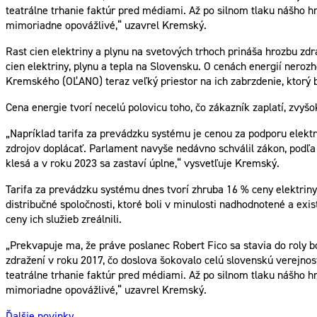
teatrálne trhanie faktúr pred médiami. Až po silnom tlaku nášho 
mimoriadne opovážlivé,“ uzavrel Kremský.
Rast cien elektriny a plynu na svetových trhoch prináša hrozbu zd
cien elektriny, plynu a tepla na Slovensku. O cenách energií ner
Kremského (OĽANO) teraz veľký priestor na ich zabrzdenie, ktorý b
Cena energie tvorí necelú polovicu toho, čo zákazník zaplatí, zvyš
„Napríklad tarifa za prevádzku systému je cenou za podporu elektr
zdrojov doplácať. Parlament navyše nedávno schválil zákon, podľa 
klesá a v roku 2023 sa zastaví úplne,“ vysvetľuje Kremský.
Tarifa za prevádzku systému dnes tvorí zhruba 16 % ceny elektriny
distribučné spoločnosti, ktoré boli v minulosti nadhodnotené a exi
ceny ich služieb zreálnili.
„Prekvapuje ma, že práve poslanec Robert Fico sa stavia do roly b
zdražení v roku 2017, čo doslova šokovalo celú slovenskú verejn
teatrálne trhanie faktúr pred médiami. Až po silnom tlaku nášho 
mimoriadne opovážlivé,“ uzavrel Kremský.
Ďalšie novinky