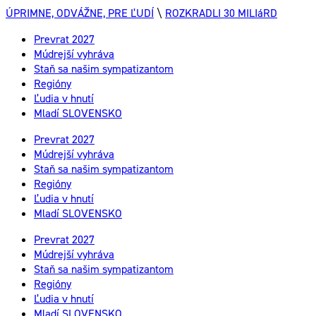
ÚPRIMNE, ODVÁŽNE, PRE ĽUDÍ
\
ROZKRADLI 30 MILIáRD
Prevrat 2027
Múdrejší vyhráva
Staň sa našim sympatizantom
Regióny
Ľudia v hnutí
Mladí SLOVENSKO
Prevrat 2027
Múdrejší vyhráva
Staň sa našim sympatizantom
Regióny
Ľudia v hnutí
Mladí SLOVENSKO
Prevrat 2027
Múdrejší vyhráva
Staň sa našim sympatizantom
Regióny
Ľudia v hnutí
Mladí SLOVENSKO