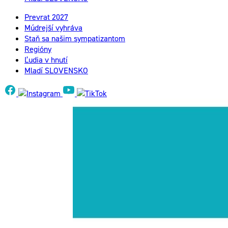
Prevrat 2027
Múdrejší vyhráva
Staň sa našim sympatizantom
Regióny
Ľudia v hnutí
Mladí SLOVENSKO