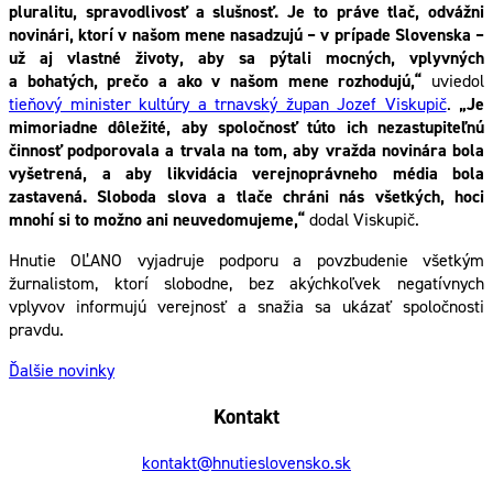
pluralitu, spravodlivosť a slušnosť. Je to práve tlač, odvážni
novinári, ktorí v našom mene nasadzujú – v prípade Slovenska –
už aj vlastné životy, aby sa pýtali mocných, vplyvných
a bohatých, prečo a ako v našom mene rozhodujú,“
uviedol
tieňový minister kultúry a trnavský župan Jozef Viskupič
.
„Je
mimoriadne dôležité, aby spoločnosť túto ich nezastupiteľnú
činnosť podporovala a trvala na tom, aby vražda novinára bola
vyšetrená, a aby likvidácia verejnoprávneho média bola
zastavená. Sloboda slova a tlače chráni nás všetkých, hoci
mnohí si to možno ani neuvedomujeme,“
dodal Viskupič.
Hnutie OĽANO vyjadruje podporu a povzbudenie všetkým
žurnalistom, ktorí slobodne, bez akýchkoľvek negatívnych
vplyvov informujú verejnosť a snažia sa ukázať spoločnosti
pravdu.
Ďalšie novinky
Kontakt
kontakt@hnutieslovensko.sk