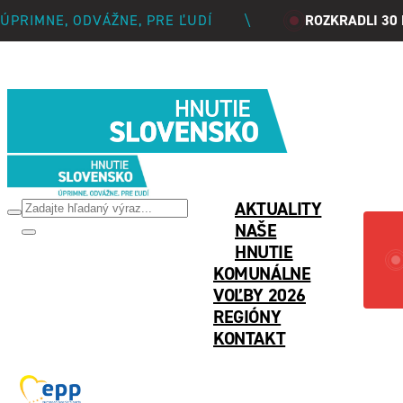
ÚPRIMNE, ODVÁŽNE, PRE ĽUDÍ
\
ROZKRADLI 30
 NAŠIM SYMPATIZANTOM
REGIÓNY
ĽUDIA V HNUTÍ
AKTUALITY
NAŠE
HNUTIE
KOMUNÁLNE
VOĽBY 2026
REGIÓNY
KONTAKT