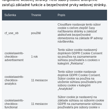
zaisťujú základné funkcie a bezpečnostné prvky webovej stránky.
Sušenka
Trvanie
Popis
Cloudflare nastavuje tento súbor
cookie s cieľom zlepšiť časy
načítavania stránky a zakázať
cf_use_ob
použité
akékoľvek bezpečnostné
obmedzenia na základe IP adresy
návštevníka.
Tento súbor cookie nastavený
cookielawinfo-
doplnkom GDPR Cookie Consent
checkbox-
1 rok
sa používa na zaznamenanie
advertisement
súhlasu používateľa s cookies v
kategórii „Reklama“.
Tento súbor cookie nastavuje
doplnok GDPR Cookie Consent.
cookielawinfo-
Súbor cookie sa používa na
checkbox-
11 mesiacov
uloženie súhlasu používateľa pre
analytics
súbory cookie v kategórii
„Analytické“.
Súbor cookie je nastavený na
cookielawinfo-
základe súhlasu so súbormi cookie
checkbox-
11 mesiacov
GDPR na zaznamenanie súhlasu
functional
používateľa pre súbory cookie v