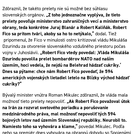
Zdôraznil, že takéto prelety nie sú možné bez súhlasu
slovenských orgánov.
„Z toho jednoznačne vyplýva, že tieto
prelety povoľuje ministerstvo zahraničných vecí a ministerstvo
obrany, teda konkrétne Juraj Blanár a Robert Kaliňák. Robert
Fico sa pritom tvári, akoby sa ho to netýkalo,“
dodal. Tiež
pripomenul, že Fico v minulosti ostro kritizoval vládu Mikuláša
Dzurindu za otvorenie slovenského vzdušného priestoru počas
vojny v Juhoslávii.
„Robert Fico vtedy povedal: ‚Vláda Mikuláša
Dzurindu povolila prelet bombardérov NATO nad naším
územím, hoci vedela, že nejdú na Belehrad hádzať cukríky.‘
Dnes sa pýtame: chce nám Robert Fico povedať, že 594
amerických vojenských lietadiel letelo na Blízky východ hádzať
cukríky?“
Bývalý minister vnútra Roman Mikulec zdôraznil, že vláda mala
možnosť tieto prelety nepovoliť.
„Ak Robert Fico považoval útok
na Irán za rozvrat svetového poriadku a porušovanie
medzinárodného práva, mal možnosť nepovoliť tých 594
bojových letov nad územím Slovenskej republiky. Neurobil to.
Namiesto toho sa vyhovára a klame,“
povedal Mikulec. Podľa
neho sa premiér dnes vyhovára na obrannú dohodu so Spojenými