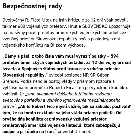
Bezpečnostnej rady
Dvojtvárny R. Fico: Útok na Irán kritizuje za 12 dní však povolil
takmer 600 vojenských preletov. Hnutie SLOVENSKO upozorňuje
na masívny počet preletov amerických vojenských lietadiel cez
vzdušný priestor Slovenskej republiky počas posledných dní
vojenského konfliktu na Blízkom východe.
„Dámy a páni, z toho čísla vám musí vyraziť poistky – 594
preletov amerických vojenských lietadiel za 12 dní vojny armád
Izraela a Spojených štátov proti Iránu cez vzdušný priestor
Slovenskej republiky,“
uviedol poslanec NR SR Gábor
Grendel. Podľa neho je postoj vlády v priamom rozpore s
vyhláseniami premiéra Roberta Fica. Ten po vypuknutí konfliktu
vyhlásil, že
„sme svedkami ďalšieho totálneho rozkladu
svetového poriadku a úplného ignorovania medzinárodného
práva“
.
„Ak to Robert Fico myslí vážne, tak sa zabudol pochváliť
tým, že na tomto rozklade sa jeho vláda priamo podieľa. Od
prvého dňa konfliktu cez slovenský vzdušný priestor
prelietavajú americké vojenské lietadlá, ktoré zabezpečujú
podporu pri útoku na Irán,“
povedal Grendel.