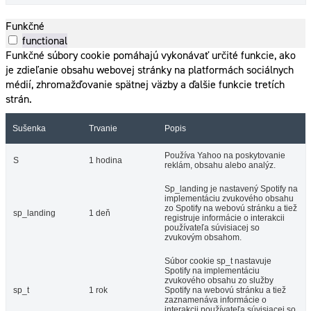
Funkčné
functional
Funkčné súbory cookie pomáhajú vykonávať určité funkcie, ako
je zdieľanie obsahu webovej stránky na platformách sociálnych
médií, zhromažďovanie spätnej väzby a ďalšie funkcie tretích
strán.
Sušenka
Trvanie
Popis
Používa Yahoo na poskytovanie
S
1 hodina
reklám, obsahu alebo analýz.
Sp_landing je nastavený Spotify na
implementáciu zvukového obsahu
zo Spotify na webovú stránku a tiež
sp_landing
1 deň
registruje informácie o interakcii
používateľa súvisiacej so
zvukovým obsahom.
Súbor cookie sp_t nastavuje
Spotify na implementáciu
zvukového obsahu zo služby
sp_t
1 rok
Spotify na webovú stránku a tiež
zaznamenáva informácie o
interakcii používateľa súvisiacej so