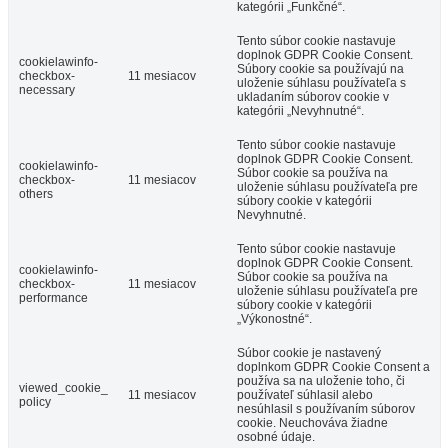
kategórii „Funkčné“.
Tento súbor cookie nastavuje
doplnok GDPR Cookie Consent.
cookielawinfo-
Súbory cookie sa používajú na
checkbox-
11 mesiacov
uloženie súhlasu používateľa s
necessary
ukladaním súborov cookie v
kategórii „Nevyhnutné“.
Tento súbor cookie nastavuje
doplnok GDPR Cookie Consent.
cookielawinfo-
Súbor cookie sa používa na
checkbox-
11 mesiacov
uloženie súhlasu používateľa pre
others
súbory cookie v kategórii
Nevyhnutné.
Tento súbor cookie nastavuje
doplnok GDPR Cookie Consent.
cookielawinfo-
Súbor cookie sa používa na
checkbox-
11 mesiacov
uloženie súhlasu používateľa pre
performance
súbory cookie v kategórii
„Výkonostné“.
Súbor cookie je nastavený
doplnkom GDPR Cookie Consent a
používa sa na uloženie toho, či
viewed_cookie_
11 mesiacov
používateľ súhlasil alebo
policy
nesúhlasil s používaním súborov
cookie. Neuchováva žiadne
osobné údaje.