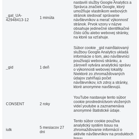
nastavili služby Google Analytics a
Správca značiek Google, ktorý
umožňuje vlastníkom webových
_gat_UA-
stránok sledovať správanie
1 minúta
42948413-12
návštevníkov a merať výkonnosť
stránok. Prvok vzoru v názve
obsahuje jedinečné identifikačné
číslo účtu alebo webovej stránky,
na ktoré sa vzťahuje.
Súbor cookie _gid nainštalovaný
službou Google Analytics ukladá
informácie o tom, ako návštevníci
používajú webovú stránku, a
zároveň vytvára analytickú správu
_gid
1 deň
o výkonnosti webovej lokality.
Niektoré zo zhromažďovaných
údajov zahŕňajú počet
návštevníkov, ich zdroj a stránky,
ktoré anonymne navštevujú.
YouTube nastavuje tento súbor
cookie prostredníctvom vložených
CONSENT
2 roky
videí youtube a zaznamenáva
anonymné štatistické údaje.
Tento súbor cookie používa
analytický systém Issuu na
5 mesiacov 27
iutk
zhromažďovanie informácií o
dni
aktivite návštevníkov na produktoch
Issuu.