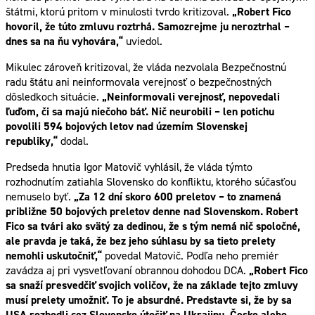
štátmi, ktorú pritom v minulosti tvrdo kritizoval.
„Robert Fico
hovoril, že túto zmluvu roztrhá. Samozrejme ju neroztrhal –
dnes sa na ňu vyhovára,“
uviedol.
Mikulec zároveň kritizoval, že vláda nezvolala Bezpečnostnú
radu štátu ani neinformovala verejnosť o bezpečnostných
dôsledkoch situácie.
„Neinformovali verejnosť, nepovedali
ľuďom, či sa majú niečoho báť. Nič neurobili – len potichu
povolili 594 bojových letov nad územím Slovenskej
republiky,“
dodal.
Predseda hnutia Igor Matovič vyhlásil, že vláda týmto
rozhodnutím zatiahla Slovensko do konfliktu, ktorého súčasťou
nemuselo byť.
„Za 12 dní skoro 600 preletov – to znamená
približne 50 bojových preletov denne nad Slovenskom. Robert
Fico sa tvári ako svätý za dedinou, že s tým nemá nič spoločné,
ale pravda je taká, že bez jeho súhlasu by sa tieto prelety
nemohli uskutočniť,“
povedal Matovič. Podľa neho premiér
zavádza aj pri vysvetľovaní obrannou dohodou DCA.
„Robert Fico
sa snaží presvedčiť svojich voličov, že na základe tejto zmluvy
musí prelety umožniť. To je absurdné. Predstavte si, že by sa
USA rozhodli cez Slovensko útočiť na Ukrajinu, Česko alebo