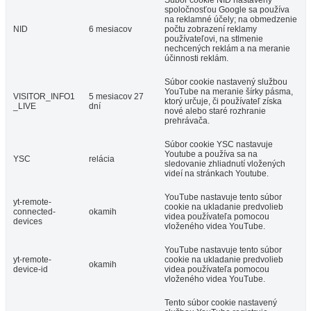
Súbor cookie NID nastavený
spoločnosťou Google sa používa
na reklamné účely; na obmedzenie
NID
6 mesiacov
počtu zobrazení reklamy
používateľovi, na stlmenie
nechcených reklám a na meranie
účinnosti reklám.
Súbor cookie nastavený službou
YouTube na meranie šírky pásma,
VISITOR_INFO1
5 mesiacov 27
ktorý určuje, či používateľ získa
_LIVE
dní
nové alebo staré rozhranie
prehrávača.
Súbor cookie YSC nastavuje
Youtube a používa sa na
YSC
relácia
sledovanie zhliadnutí vložených
videí na stránkach Youtube.
YouTube nastavuje tento súbor
yt-remote-
cookie na ukladanie predvolieb
connected-
okamih
videa používateľa pomocou
devices
vloženého videa YouTube.
YouTube nastavuje tento súbor
yt-remote-
cookie na ukladanie predvolieb
okamih
device-id
videa používateľa pomocou
vloženého videa YouTube.
Tento súbor cookie nastavený