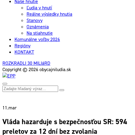
Naše hnutie
Ľudia v hnutí
Reálne výsledky hnutia
Stanovy
Oznámenia
Na stiahnutie
Komunálne voľby 2026
Regióny
KONTAKT
ROZKRADLI 30 MILIáRD
Copyright © 2026 obycajniludia.sk
11.
mar
Vláda hazarduje s bezpečnosťou SR: 594
preletov za 12 dní bez zvolania