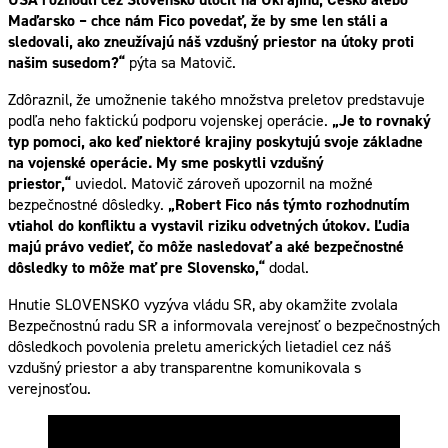
Maďarsko – chce nám Fico povedať, že by sme len stáli a
sledovali, ako zneužívajú náš vzdušný priestor na útoky proti
našim susedom?“
pýta sa Matovič.
Zdôraznil, že umožnenie takého množstva preletov predstavuje
podľa neho faktickú podporu vojenskej operácie.
„Je to rovnaký
typ pomoci, ako keď niektoré krajiny poskytujú svoje základne
na vojenské operácie. My sme poskytli vzdušný
priestor,“
uviedol. Matovič zároveň upozornil na možné
bezpečnostné dôsledky.
„Robert Fico nás týmto rozhodnutím
vtiahol do konfliktu a vystavil riziku odvetných útokov. Ľudia
majú právo vedieť, čo môže nasledovať a aké bezpečnostné
dôsledky to môže mať pre Slovensko,“
dodal.
Hnutie SLOVENSKO vyzýva vládu SR, aby okamžite zvolala
Bezpečnostnú radu SR a informovala verejnosť o bezpečnostných
dôsledkoch povolenia preletu amerických lietadiel cez náš
vzdušný priestor a aby transparentne komunikovala s
verejnosťou.