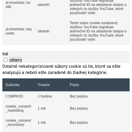
službou YouTube registruje
yt.innertube::ne
okamih
jedinečné ID na ukladanie údajov o
xtId
videách zo služby YouTube, ktoré
používateľ videl.
Tento súbor cookie nastavený
službou YouTube registruje
yt.innertube::req
okamih
jedinečné ID na ukladanie údajov o
uests
videách zo služby YouTube, ktoré
používateľ videl.
Iné
others
Ostatné nekategorizované súbory cookie sú tie, ktoré sa ešte
analyzujú a neboli ešte zaradené do žiadnej kategórie.
Sušenka
Trvanie
Popis
COMPASS
1 hodina
Bez popisu
cookie_consent
1 rok
Bez popisu
_marketing
cookie_consent
1 rok
Bez popisu
_necessary