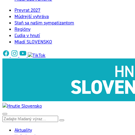
Prevrat 2027
Múdrejší vyhráva
Staň sa našim sympatizantom
Regióny
Ľudia v hnutí
Mladí SLOVENSKO
Aktuality