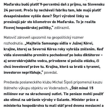
Maďarsku budú platiť 9-percentnú daň z príjmu, na Slovensku
24 percent. Prečo by nechávali fabriku tam, kde majú platiť
dvaapolnásobne vyššie dane? Štyri výrobné linky sa
presúvajú pár sto kilometrov do Maďarska. To je realita
Ficovej hospodárskej politiky,“
zdôraznil.
Matovič zároveň upozornil na geopolitický rozmer
rozhodnutia.
„Majitelia Samsungu sídlia v Južnej Kórei,
krajine, ktorej sa Severná Kórea roky vyhráža zničením. Keď
vidia slovenského premiéra pochodovať po boku diktátorov –
aj severokórejského vodcu, prirodzene si položia otázku, či
chcú investovať práve tu. Krajina, ktorá sa bratá s tyranmi,
investorov nepriťahuje,“
povedal.
Predseda poslaneckého klubu Michal Šipoš pripomenul kauzu
štátneho výkupu objektu vo Voderadoch.
„Štát minul 15
miliónov eur na skrachovaný outlet. Tie peniaze mohli použiť
ako stimul na udržanie výroby v Galante. Minister práce a
ministerka hospodárstva tu mali stáť pred dvoma mesiacmi a