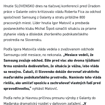
Hnutie SLOVENSKO dnes na tlačovej konferencii pred Úradom
práce v Galante ostro kritizovalo vládu Roberta Fica za odchod
spoločnosti Samsung z Galanty a stratu približne 800
pracovných miest. Líder hnutia Igor Matovič a predseda
poslaneckého klubu Michal Šipoš označili situáciu za priame
zlyhanie vlády a dôsledok zhoršeného podnikateľského
prostredia na Slovensku.
Podľa Igora Matoviča vláda vedela o zvažovanom odchode
Samsungu celé mesiace, no nekonala.
„Mesiace vedeli, že
Samsung zvažuje odchod. Ešte pred viac ako dvoma týždňami
firma oznámila dodávateľom, že situácia je vážna, lebo vláda
sa neozýva. Čakali, či Slovensko dokáže dorovnať atraktivitu
maďarského podnikateľského prostredia. Namiesto toho vláda
riešila, ako umlčať opozíciu a zachraňovať vlastných ľudí pred
spravodlivosťou,“
vyhlásil Matovič.
Podľa neho je hlavnou príčinou presunu výroby z Galanty do
Maďarska dramatický rozdiel v daňovom zaťažení.
„V