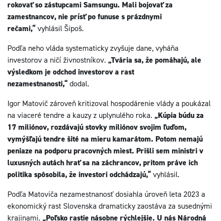
rokovať so zástupcami Samsungu. Mali bojovať za
zamestnancov, nie prísť po funuse s prázdnymi
rečami,“
vyhlásil Šipoš.
Podľa neho vláda systematicky zvyšuje dane, vyháňa
investorov a ničí živnostníkov.
„Tvária sa, že pomáhajú, ale
výsledkom je odchod investorov a rast
nezamestnanosti,“
dodal.
Igor Matovič zároveň kritizoval hospodárenie vlády a poukázal
na viaceré tendre a kauzy z uplynulého roka.
„Kúpia búdu za
17 miliónov, rozdávajú stovky miliónov svojim ľuďom,
vymýšľajú tendre šité na mieru kamarátom. Potom nemajú
peniaze na podporu pracovných miest. Prišli sem ministri v
luxusných autách hrať sa na záchrancov, pritom práve ich
politika spôsobila, že investori odchádzajú,“
vyhlásil.
Podľa Matoviča nezamestnanosť dosiahla úroveň leta 2023 a
ekonomický rast Slovenska dramaticky zaostáva za susednými
krajinami.
„Poľsko rastie násobne rýchlejšie. U nás Národná