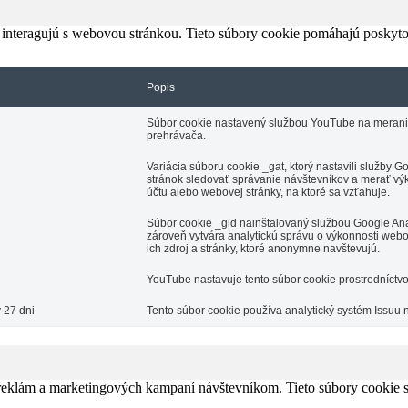
 interagujú s webovou stránkou. Tieto súbory cookie pomáhajú poskyto
Popis
Súbor cookie nastavený službou YouTube na meranie š
prehrávača.
Variácia súboru cookie _gat, ktorý nastavili služby
stránok sledovať správanie návštevníkov a merať výk
účtu alebo webovej stránky, na ktoré sa vzťahuje.
Súbor cookie _gid nainštalovaný službou Google Anal
zároveň vytvára analytickú správu o výkonnosti webo
ich zdroj a stránky, ktoré anonymne navštevujú.
YouTube nastavuje tento súbor cookie prostredníctv
 27 dni
Tento súbor cookie používa analytický systém Issuu 
 reklám a marketingových kampaní návštevníkom. Tieto súbory cookie