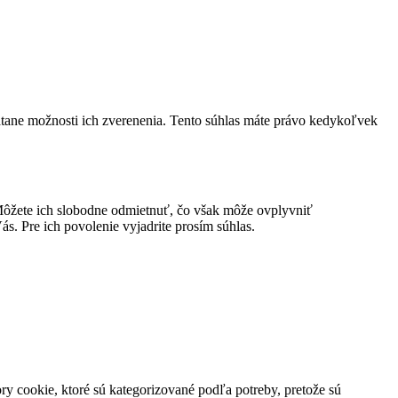
átane možnosti ich zverenenia. Tento súhlas máte právo kedykoľvek
ôžete ich slobodne odmietnuť, čo však môže ovplyvniť
s. Pre ich povolenie vyjadrite prosím súhlas.
y cookie, ktoré sú kategorizované podľa potreby, pretože sú