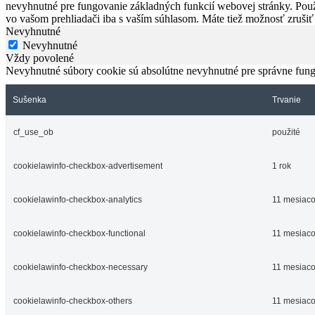
nevyhnutné pre fungovanie základných funkcií webovej stránky. Použ
vo vašom prehliadači iba s vaším súhlasom. Máte tiež možnosť zrušiť
Nevyhnutné
Nevyhnutné
Vždy povolené
Nevyhnutné súbory cookie sú absolútne nevyhnutné pre správne fung
Sušenka
Trvanie
cf_use_ob
použité
cookielawinfo-checkbox-advertisement
1 rok
cookielawinfo-checkbox-analytics
11 mesiac
cookielawinfo-checkbox-functional
11 mesiac
cookielawinfo-checkbox-necessary
11 mesiac
cookielawinfo-checkbox-others
11 mesiac