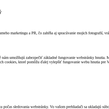
ý
ameho marketingu a PR, čo zahŕňa aj spracúvanie mojich fotografií, vr
é nám umožňujú zabezpečiť základné fungovanie webstránky hnutia. M
ích cookies, ktoré pomôžu ďalej vylepšiť fungovanie webu hnutia pre Vá
u počas sledovania webstránky. Vo vašom prehliadači sa ukladajú súbor