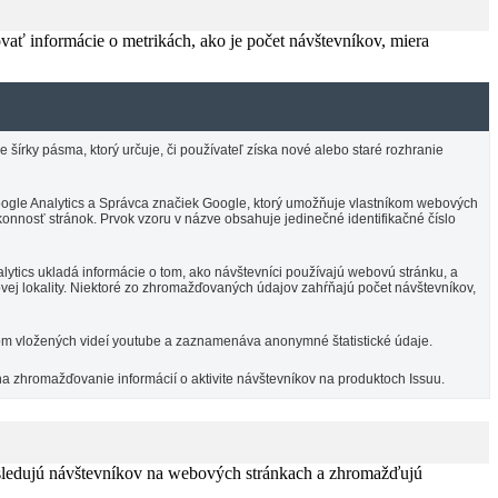
vať informácie o metrikách, ako je počet návštevníkov, miera
írky pásma, ktorý určuje, či používateľ získa nové alebo staré rozhranie
 Google Analytics a Správca značiek Google, ktorý umožňuje vlastníkom webových
onnosť stránok. Prvok vzoru v názve obsahuje jedinečné identifikačné číslo
ytics ukladá informácie o tom, ako návštevníci používajú webovú stránku, a
vej lokality. Niektoré zo zhromažďovaných údajov zahŕňajú počet návštevníkov,
om vložených videí youtube a zaznamenáva anonymné štatistické údaje.
na zhromažďovanie informácií o aktivite návštevníkov na produktoch Issuu.
 sledujú návštevníkov na webových stránkach a zhromažďujú