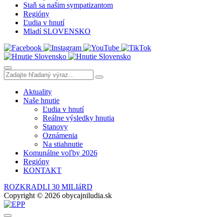
Staň sa našim sympatizantom
Regióny
Ľudia v hnutí
Mladí SLOVENSKO
Aktuality
Naše hnutie
Ľudia v hnutí
Reálne výsledky hnutia
Stanovy
Oznámenia
Na stiahnutie
Komunálne voľby 2026
Regióny
KONTAKT
ROZKRADLI 30 MILIáRD
Copyright © 2026 obycajniludia.sk