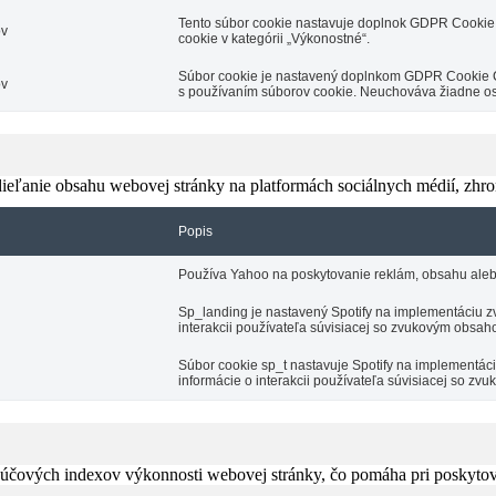
Tento súbor cookie nastavuje doplnok GDPR Cookie 
ov
cookie v kategórii „Výkonostné“.
Súbor cookie je nastavený doplnkom GDPR Cookie Con
ov
s používaním súborov cookie. Neuchováva žiadne o
eľanie obsahu webovej stránky na platformách sociálnych médií, zhroma
Popis
Používa Yahoo na poskytovanie reklám, obsahu aleb
Sp_landing je nastavený Spotify na implementáciu zv
interakcii používateľa súvisiacej so zvukovým obsah
Súbor cookie sp_t nastavuje Spotify na implementá
informácie o interakcii používateľa súvisiacej so z
čových indexov výkonnosti webovej stránky, čo pomáha pri poskytovan