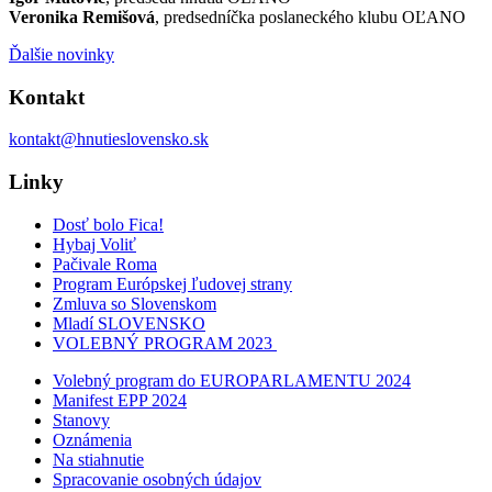
Veronika Remišová
, predsedníčka poslaneckého klubu OĽANO
Ďalšie novinky
Kontakt
kontakt@hnutieslovensko.sk
Linky
Dosť bolo Fica!
Hybaj Voliť
Pačivale Roma
Program Európskej ľudovej strany
Zmluva so Slovenskom
Mladí SLOVENSKO
VOLEBNÝ PROGRAM 2023
Volebný program do EUROPARLAMENTU 2024
Manifest EPP 2024
Stanovy
Oznámenia
Na stiahnutie
Spracovanie osobných údajov