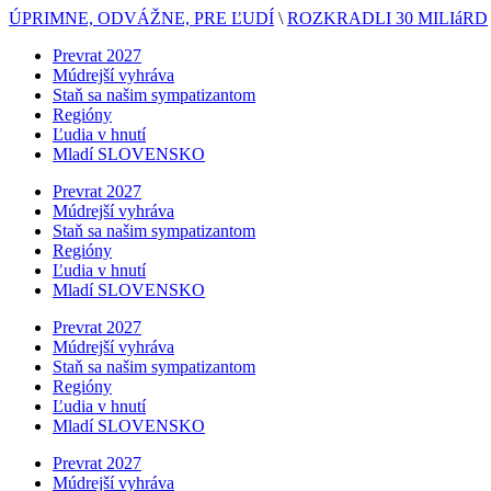
ÚPRIMNE, ODVÁŽNE, PRE ĽUDÍ
\
ROZKRADLI 30 MILIáRD
Prevrat 2027
Múdrejší vyhráva
Staň sa našim sympatizantom
Regióny
Ľudia v hnutí
Mladí SLOVENSKO
Prevrat 2027
Múdrejší vyhráva
Staň sa našim sympatizantom
Regióny
Ľudia v hnutí
Mladí SLOVENSKO
Prevrat 2027
Múdrejší vyhráva
Staň sa našim sympatizantom
Regióny
Ľudia v hnutí
Mladí SLOVENSKO
Prevrat 2027
Múdrejší vyhráva