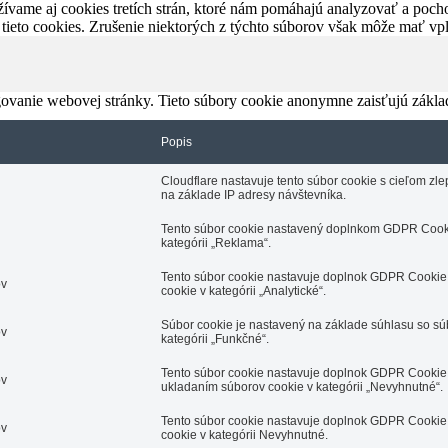
ívame aj cookies tretích strán, ktoré nám pomáhajú analyzovať a pocho
 tieto cookies. Zrušenie niektorých z týchto súborov však môže mať v
ovanie webovej stránky. Tieto súbory cookie anonymne zaisťujú zákla
Popis
Cloudflare nastavuje tento súbor cookie s cieľom z
na základe IP adresy návštevníka.
Tento súbor cookie nastavený doplnkom GDPR Cooki
kategórii „Reklama“.
Tento súbor cookie nastavuje doplnok GDPR Cookie 
ov
cookie v kategórii „Analytické“.
Súbor cookie je nastavený na základe súhlasu so s
ov
kategórii „Funkčné“.
Tento súbor cookie nastavuje doplnok GDPR Cookie 
ov
ukladaním súborov cookie v kategórii „Nevyhnutné“.
Tento súbor cookie nastavuje doplnok GDPR Cookie 
ov
cookie v kategórii Nevyhnutné.