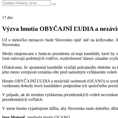
17.
dec
Výzva hnutia OBYČAJNÍ ĽUDIA a nezávis
Už o niekoľko mesiacov bude Slovensko opäť stáť na križovatke. 
Slovensku.
Medzi záujemcami o funkciu prezidenta sú traja kandidáti, ktorí by
časti oslovujú podobných voličov, rozdrobenosť hlasov zásadne zvyšu
Očakávame, že spomenutí kandidáti využijú pokojnejšie obdobie na 
jeho meno verejnosti oznámia ešte pred samotným vyhlásením volieb 
Hnutie OBYČAJNÍ ĽUDIA a nezávislé osobnosti (OĽANO) si uvedomuje
vzniknutej dohody troch kandidátov podporíme ich spoločného prezi
V prípade, ak do termínu vyhlásenia prezidentských volieb nevzn
prezidentských voľbách.
V mene hnutia vyjadrujeme túžbu, aby Slovensko malo dobrého, dôst
Igor Matovič
, predseda hnutia OĽANO