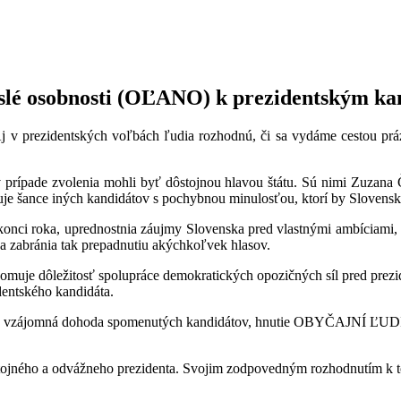
lé osobnosti (OĽANO) k prezidentským ka
Aj v prezidentských voľbách ľudia rozhodnú, či sa vydáme cestou p
 v prípade zvolenia mohli byť dôstojnou hlavou štátu. Sú nimi Zuzana
je šance iných kandidátov s pochybnou minulosťou, ktorí by Slovensku
konci roka, uprednostnia záujmy Slovenska pred vlastnými ambíciami
a zabránia tak prepadnutiu akýchkoľvek hlasov.
 dôležitosť spolupráce demokratických opozičných síl pred prezide
dentského kandidáta.
ikne vzájomná dohoda spomenutých kandidátov, hnutie OBYČAJNÍ ĽUDI
ojného a odvážneho prezidenta. Svojim zodpovedným rozhodnutím k tom