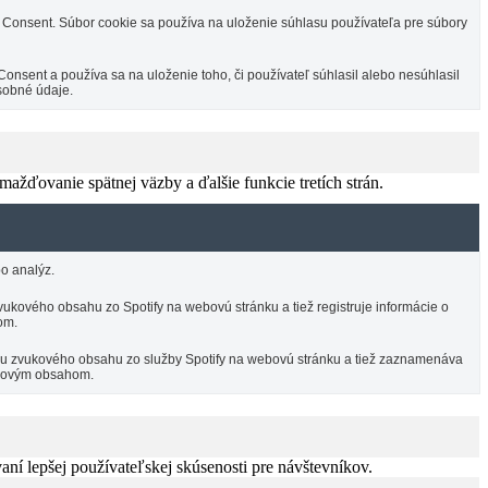
Consent. Súbor cookie sa používa na uloženie súhlasu používateľa pre súbory
sent a používa sa na uloženie toho, či používateľ súhlasil alebo nesúhlasil
sobné údaje.
žďovanie spätnej väzby a ďalšie funkcie tretích strán.
o analýz.
ukového obsahu zo Spotify na webovú stránku a tiež registruje informácie o
om.
ciu zvukového obsahu zo služby Spotify na webovú stránku a tiež zaznamenáva
vukovým obsahom.
í lepšej používateľskej skúsenosti pre návštevníkov.