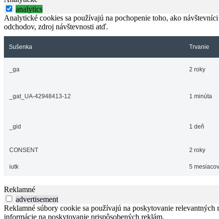
analytics
Analytické cookies sa používajú na pochopenie toho, ako návštevníci
odchodov, zdroj návštevnosti atď.
Sušenka
Trvanie
_ga
2 roky
_gat_UA-42948413-12
1 minúta
_gid
1 deň
CONSENT
2 roky
iutk
5 mesiacov
Reklamné
advertisement
Reklamné súbory cookie sa používajú na poskytovanie relevantných
informácie na poskytovanie prispôsobených reklám.