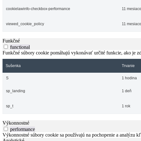
cookielawinfo-checkbox-performance
11 mesiac
viewed_cookie_policy
11 mesiac
Funkčné
functional
Funkčné súbory cookie pomáhajú vykonávať určité funkcie, ako je zdi
Sušenka
Trvanie
S
1 hodina
sp_landing
1 deň
sp_t
1 rok
Výkonnostné
performance
Výkonnostné súbory cookie sa používajú na pochopenie a analýzu kľú
Analytické