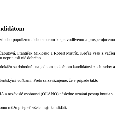
ndidátom
rázdneho populizmu alebo smerom k spravodlivému a prosperujúcemu
 Čaputová, František Mikloško a Robert Mistrík. Keďže však z väčšej
 nepriniesli nič dobrého.
, dokážu sa dohodnúť na jednom spoločnom kandidátovi z ich radov a
ntskými voľbami. Preto sa zaväzujeme, že v prípade takto
A a nezávislé osobnosti (OĽANO) následne oznámi postup hnutia v
u môžu prispieť všetci traja kandidáti.