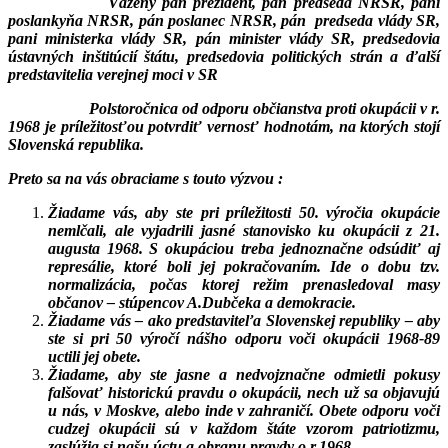
Vážený pán prezident, pán predseda NRSR, pani
poslankyňa NRSR, pán poslanec NRSR, pán predseda vlády SR,
pani ministerka vlády SR, pán minister vlády SR, predsedovia
ústavných inštitúcií štátu, predsedovia politických strán a ďalší
predstavitelia verejnej moci v SR
P
olstoročnica od odporu občianstva proti okupácii v r.
1968 je príležitosťou potvrdiť vernosť hodnotám, na ktorých stojí
Slovenská republika.
Preto sa na vás obraciame s touto výzvou :
Žiadame vás, aby ste pri príležitosti 50. výročia okupácie
nemlčali, ale vyjadrili jasné stanovisko ku okupácii z 21.
augusta 1968. S okupáciou treba jednoznačne odsúdiť aj
represálie, ktoré boli jej pokračovaním. Ide o dobu tzv.
normalizácia, počas ktorej režim prenasledoval masy
občanov – stúpencov A.Dubčeka a demokracie.
Žiadame vás – ako predstaviteľa Slovenskej republiky – aby
ste si pri 50 výročí nášho odporu voči okupácii 1968-89
uctili jej obete.
Žiadame, aby ste jasne a nedvojznačne odmietli pokusy
falšovať historickú pravdu o okupácii, nech už sa objavujú
u nás, v Moskve, alebo inde v zahraničí. Obete odporu voči
cudzej okupácii sú v každom štáte vzorom patriotizmu,
zaslúžia si našu úctu a obranu pravdy o r.1968.