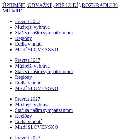
ÚPRIMNE, ODVÁŽNE, PRE ĽUDÍ
\
ROZKRADLI 30
MILIáRD
Prevrat 2027
Múdrejší vyhráva
Staň sa našim sympatizantom
Regióny
Ľudia v hnutí
Mladí SLOVENSKO
Prevrat 2027
Múdrejší vyhráva
Staň sa našim sympatizantom
Regióny
Ľudia v hnutí
Mladí SLOVENSKO
Prevrat 2027
Múdrejší vyhráva
Staň sa našim sympatizantom
Regióny
Ľudia v hnutí
Mladí SLOVENSKO
Prevrat 2027