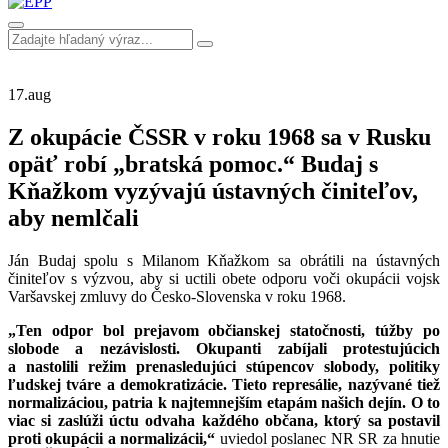
17.
aug
Z okupácie ČSSR v roku 1968 sa v Rusku
opäť robí „bratská pomoc.“ Budaj s
Kňažkom vyzývajú ústavných činiteľov,
aby nemlčali
Ján Budaj spolu s Milanom Kňažkom sa obrátili na ústavných
činiteľov s výzvou, aby si uctili obete odporu voči okupácii vojsk
Varšavskej zmluvy do Česko-Slovenska v roku 1968.
„
Ten odpor bol prejavom občianskej statočnosti, túžby po
slobode a nezávislosti. Okupanti zabíjali protestujúcich
a nastolili režim prenasledujúci stúpencov slobody, politiky
ľudskej tváre a demokratizácie. Tieto represálie, nazývané tiež
normalizáciou, patria k najtemnejším etapám našich dejín. O to
viac si zaslúži úctu odvaha každého občana, ktorý sa postavil
proti okupácii a normalizácii,“
uviedol poslanec NR SR za hnutie