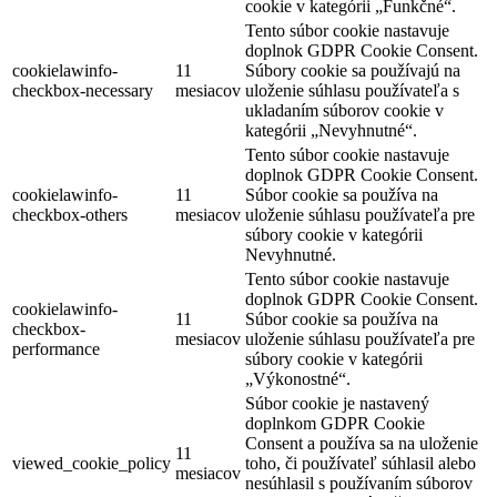
cookie v kategórii „Funkčné“.
Tento súbor cookie nastavuje
doplnok GDPR Cookie Consent.
cookielawinfo-
11
Súbory cookie sa používajú na
checkbox-necessary
mesiacov
uloženie súhlasu používateľa s
ukladaním súborov cookie v
kategórii „Nevyhnutné“.
Tento súbor cookie nastavuje
doplnok GDPR Cookie Consent.
cookielawinfo-
11
Súbor cookie sa používa na
checkbox-others
mesiacov
uloženie súhlasu používateľa pre
súbory cookie v kategórii
Nevyhnutné.
Tento súbor cookie nastavuje
doplnok GDPR Cookie Consent.
cookielawinfo-
11
Súbor cookie sa používa na
checkbox-
mesiacov
uloženie súhlasu používateľa pre
performance
súbory cookie v kategórii
„Výkonostné“.
Súbor cookie je nastavený
doplnkom GDPR Cookie
Consent a používa sa na uloženie
11
viewed_cookie_policy
toho, či používateľ súhlasil alebo
mesiacov
nesúhlasil s používaním súborov