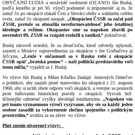
OBYČAJNÍ ĽUDIA a nezávislé osobnosti (OĽANO) Ján Budaj,
podľa ktorého je pri 50. výročí podstatné si pripomenúť aj to, že
zatiaľ čo po okupácii získali Česi a Slováci obdiv a solidaritu celého
sveta, zatiaľ čo okupanti naopak.
„Okupáciou ČSSR sa začal pád
ZSSR, pretože sa obnažila nereformovatelnosť jeho totalitnej
ideológie a režimu. Okupantov sme sa napokon zbavili po
novembri 89, ZSSR sa vzápätí rozložil a zanikol,“
pokračoval.
Budaj zároveň uviedol, že za desaťročia, ktoré odvtedy uplynuli,
zazneli z Moskvy ospravedlnenia za okupáciu v ére Gorbačeva aj
Jeľcyna.
„Lenže v súčasnosti sa v Rusku robí z okupácie
ČSSR opäť „bratská pomoc“ – naši politickí predstavitelia voči
tomu mlčia,“
vyjadril sa J. Budaj.
Vo výzve Ján Budaj a Milan Kňažko žiadajú ústavných činiteľov
a politikov, aby zaujali jasné stanovisko ku okupácii z 21. augusta
1968, aby si uctili obete odporu voči okupácii, a verejne sa postavili
proti falšovaniu historickej pravdy o okupácii. Vyzvali tiež
účinnejšie odmietať zvyšky ideológií totalitarizmu.
„Napokon vás
pri tomto významnom výročí vyzývame, aby ste sa každý jeden
osobne zasadili za vykorenenie zločinu spojeného s politickým
prostredím,“
uvádza sa na záver vo výzve.
Plné znenie otvorenej výzvy: