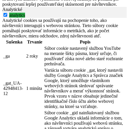
poskytovaní lepšej používateľskej skúsenosti pre návštevníkov.
Analytické
analytics
Analytické cookies sa používajú na pochopenie toho, ako
návštevníci interagujú s webovou stránkou. Tieto súbory cookie
pomáhajú poskytovať informácie o metrikách, ako je počet
návštevníkov, miera odchodov, zdroj návštevnosti atď.
Sušenka
Trvanie
Popis
Súbor cookie nastavený službou YouTube
na meranie šírky pásma, ktorý určuje, či
_ga
2 roky
používateľ získa nové alebo staré rozhranie
prehrávača.
Variácia súboru cookie _gat, ktorý nastavili
služby Google Analytics a Správca značiek
Google, ktorý umožňuje vlastníkom
_gat_UA-
webových stránok sledovať správanie
42948413-
1 minúta
návštevníkov a merať výkonnosť stránok.
12
Prvok vzoru v názve obsahuje jedinečné
identifikačné číslo účtu alebo webovej
stránky, na ktoré sa vzťahuje.
Súbor cookie _gid nainštalovaný službou
Google Analytics ukladá informácie o tom,
ako návštevníci používajú webovú stránku,
a zároveň vytvára analytickú správu o