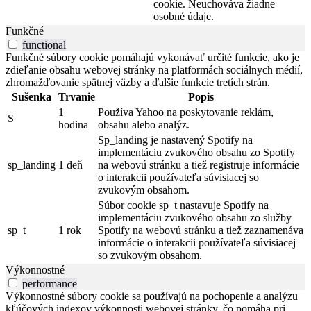
cookie. Neuchováva žiadne
osobné údaje.
Funkčné
functional
Funkčné súbory cookie pomáhajú vykonávať určité funkcie, ako je
zdieľanie obsahu webovej stránky na platformách sociálnych médií,
zhromažďovanie spätnej väzby a ďalšie funkcie tretích strán.
Sušenka
Trvanie
Popis
1
Používa Yahoo na poskytovanie reklám,
S
hodina
obsahu alebo analýz.
Sp_landing je nastavený Spotify na
implementáciu zvukového obsahu zo Spotify
sp_landing
1 deň
na webovú stránku a tiež registruje informácie
o interakcii používateľa súvisiacej so
zvukovým obsahom.
Súbor cookie sp_t nastavuje Spotify na
implementáciu zvukového obsahu zo služby
sp_t
1 rok
Spotify na webovú stránku a tiež zaznamenáva
informácie o interakcii používateľa súvisiacej
so zvukovým obsahom.
Výkonnostné
performance
Výkonnostné súbory cookie sa používajú na pochopenie a analýzu
kľúčových indexov výkonnosti webovej stránky, čo pomáha pri