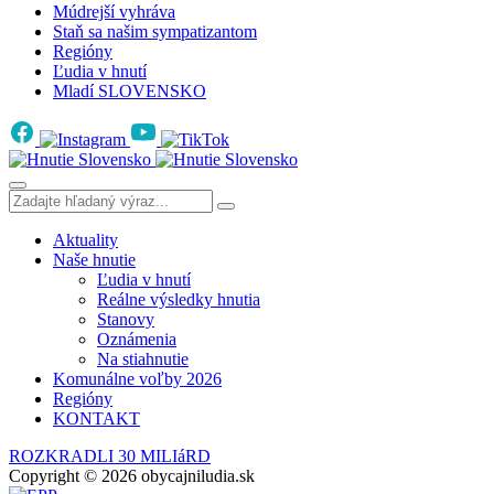
Múdrejší vyhráva
Staň sa našim sympatizantom
Regióny
Ľudia v hnutí
Mladí SLOVENSKO
Aktuality
Naše hnutie
Ľudia v hnutí
Reálne výsledky hnutia
Stanovy
Oznámenia
Na stiahnutie
Komunálne voľby 2026
Regióny
KONTAKT
ROZKRADLI 30 MILIáRD
Copyright © 2026 obycajniludia.sk