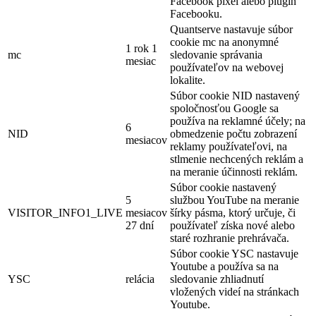
Facebook pixel alebo plugin
Facebooku.
Quantserve nastavuje súbor
cookie mc na anonymné
1 rok 1
mc
sledovanie správania
mesiac
používateľov na webovej
lokalite.
Súbor cookie NID nastavený
spoločnosťou Google sa
používa na reklamné účely; na
6
NID
obmedzenie počtu zobrazení
mesiacov
reklamy používateľovi, na
stlmenie nechcených reklám a
na meranie účinnosti reklám.
Súbor cookie nastavený
5
službou YouTube na meranie
VISITOR_INFO1_LIVE
mesiacov
šírky pásma, ktorý určuje, či
27 dní
používateľ získa nové alebo
staré rozhranie prehrávača.
Súbor cookie YSC nastavuje
Youtube a používa sa na
YSC
relácia
sledovanie zhliadnutí
vložených videí na stránkach
Youtube.