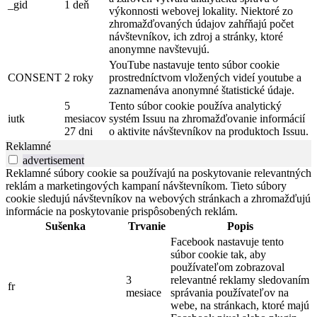
_gid
1 deň
výkonnosti webovej lokality. Niektoré zo
zhromažďovaných údajov zahŕňajú počet
návštevníkov, ich zdroj a stránky, ktoré
anonymne navštevujú.
YouTube nastavuje tento súbor cookie
CONSENT
2 roky
prostredníctvom vložených videí youtube a
zaznamenáva anonymné štatistické údaje.
5
Tento súbor cookie používa analytický
iutk
mesiacov
systém Issuu na zhromažďovanie informácií
27 dni
o aktivite návštevníkov na produktoch Issuu.
Reklamné
advertisement
Reklamné súbory cookie sa používajú na poskytovanie relevantných
reklám a marketingových kampaní návštevníkom. Tieto súbory
cookie sledujú návštevníkov na webových stránkach a zhromažďujú
informácie na poskytovanie prispôsobených reklám.
Sušenka
Trvanie
Popis
Facebook nastavuje tento
súbor cookie tak, aby
používateľom zobrazoval
3
relevantné reklamy sledovaním
fr
mesiace
správania používateľov na
webe, na stránkach, ktoré majú