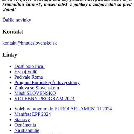
kriminálnu činnosť, museli odísť z politiky a zodpovedali sa pred
súdmi!
Ďalšie novinky
Kontakt
kontakt@hnutieslovensko.sk
Linky
Dosť bolo Fica!
Hybaj Voliť
Pačivale Roma
Program Európskej ľudovej strany
Zmluva so Slovenskom
Mladí SLOVENSKO
VOLEBNÝ PROGRAM 2023
Volebný program do EUROPARLAMENTU 2024
Manifest EPP 2024
Stanovy
Oznámenia
Na stiahnutie