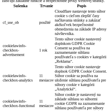
zaisťujú základné funkcie a bezpečnostné prvky webovej stránky.
Sušenka
Trvanie
Popis
Cloudflare nastavuje tento súbor
cookie s cieľom zlepšiť časy
načítavania stránky a zakázať
cf_use_ob
použité
akékoľvek bezpečnostné
obmedzenia na základe IP adresy
návštevníka.
Tento súbor cookie nastavený
doplnkom GDPR Cookie
cookielawinfo-
Consent sa používa na
checkbox-
1 rok
zaznamenanie súhlasu
advertisement
používateľa s cookies v kategórii
„Reklama“.
Tento súbor cookie nastavuje
doplnok GDPR Cookie Consent.
cookielawinfo-
11
Súbor cookie sa používa na
checkbox-analytics
mesiacov
uloženie súhlasu používateľa pre
súbory cookie v kategórii
„Analytické“.
Súbor cookie je nastavený na
základe súhlasu so súbormi
cookielawinfo-
11
cookie GDPR na zaznamenanie
checkbox-functional
mesiacov
súhlasu používateľa pre súbory