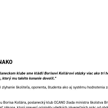
VNAKO
aneckom klube sme kládli Borisovi Kollárovi otázky viac ako tri 
 ktorý mu takéto konanie dovolil.”
 zlyhanie školiteľa, oponenta, študenta ako aj systému hodnotenia
ou Borisa Kollára, poslanecký klub OĽANO žiada ministra školstva Br
sť zákona, ktorý preverí originály všetkých záverečných prác od obd