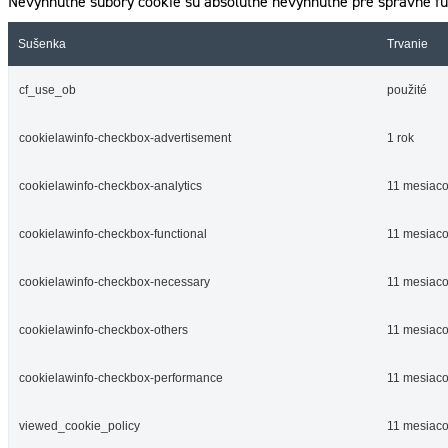
Nevyhnutné súbory cookie sú absolútne nevyhnutné pre správne fu
Sušenka
Trvanie
cf_use_ob
použité
cookielawinfo-checkbox-advertisement
1 rok
cookielawinfo-checkbox-analytics
11 mesiac
cookielawinfo-checkbox-functional
11 mesiac
cookielawinfo-checkbox-necessary
11 mesiac
cookielawinfo-checkbox-others
11 mesiac
cookielawinfo-checkbox-performance
11 mesiac
viewed_cookie_policy
11 mesiac