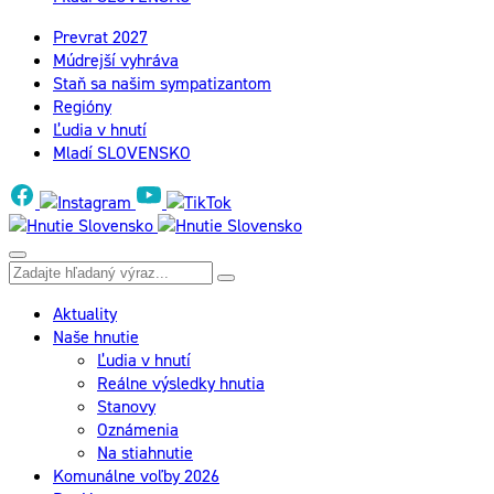
Prevrat 2027
Múdrejší vyhráva
Staň sa našim sympatizantom
Regióny
Ľudia v hnutí
Mladí SLOVENSKO
Aktuality
Naše hnutie
Ľudia v hnutí
Reálne výsledky hnutia
Stanovy
Oznámenia
Na stiahnutie
Komunálne voľby 2026