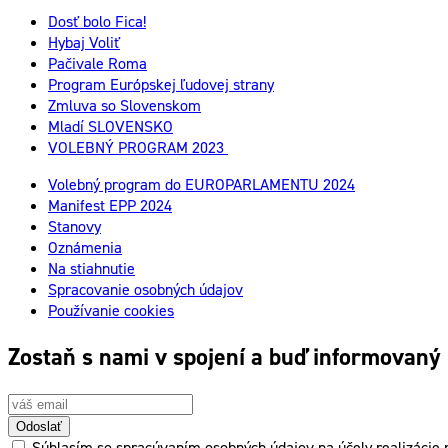
Dosť bolo Fica!
Hybaj Voliť
Pačivale Roma
Program Európskej ľudovej strany
Zmluva so Slovenskom
Mladí SLOVENSKO
VOLEBNÝ PROGRAM 2023
Volebný program do EUROPARLAMENTU 2024
Manifest EPP 2024
Stanovy
Oznámenia
Na stiahnutie
Spracovanie osobných údajov
Používanie cookies
Zostaň s nami v spojení a buď informovaný
Odoslať
Súhlasím so spracúvaním osobných údajov na účely realizácie p