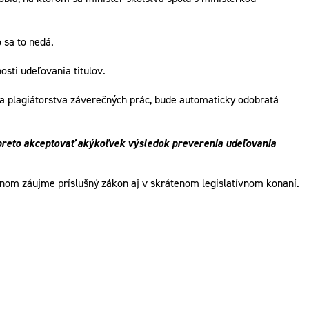
 sa to nedá.
sti udeľovania titulov.
era plagiátorstva záverečných prác, bude automaticky odobratá
eto akceptovať akýkoľvek výsledok preverenia udeľovania
nom záujme príslušný zákon aj v skrátenom legislatívnom konaní.