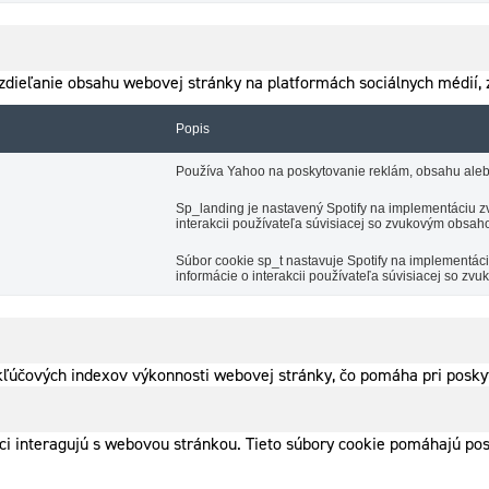
dieľanie obsahu webovej stránky na platformách sociálnych médií, z
Popis
Používa Yahoo na poskytovanie reklám, obsahu aleb
Sp_landing je nastavený Spotify na implementáciu zv
interakcii používateľa súvisiacej so zvukovým obsah
Súbor cookie sp_t nastavuje Spotify na implementá
informácie o interakcii používateľa súvisiacej so z
ľúčových indexov výkonnosti webovej stránky, čo pomáha pri poskyt
íci interagujú s webovou stránkou. Tieto súbory cookie pomáhajú po