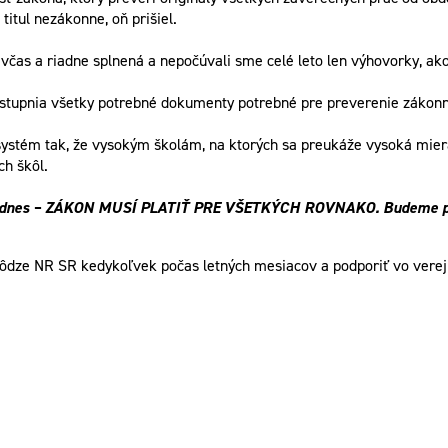
titul nezákonne, oň prišiel.
 včas a riadne splnená a nepočúvali sme celé leto len výhovorky, ako
ístupnia všetky potrebné dokumenty potrebné pre preverenie zákonno
li systém tak, že vysokým školám, na ktorých sa preukáže vysoká mi
ch škôl.
ým aj dnes – ZÁKON MUSÍ PLATIŤ PRE VŠETKÝCH ROVNAKO. Budeme pr
hôdze NR SR kedykoľvek počas letných mesiacov a podporiť vo verej