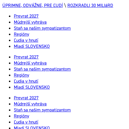
ÚPRIMNE, ODVÁŽNE, PRE ĽUDÍ
\
ROZKRADLI 30 MILIáRD
Prevrat 2027
Múdrejší vyhráva
Staň sa našim sympatizantom
Regióny
Ľudia v hnutí
Mladí SLOVENSKO
Prevrat 2027
Múdrejší vyhráva
Staň sa našim sympatizantom
Regióny
Ľudia v hnutí
Mladí SLOVENSKO
Prevrat 2027
Múdrejší vyhráva
Staň sa našim sympatizantom
Regióny
Ľudia v hnutí
Mladí SLOVENSKO