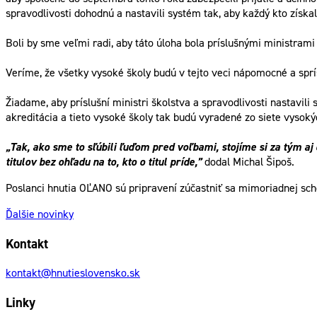
spravodlivosti dohodnú a nastavili systém tak, aby každý kto získal 
Boli by sme veľmi radi, aby táto úloha bola príslušnými ministrami
Veríme, že všetky vysoké školy budú v tejto veci nápomocné a spr
Žiadame, aby príslušní ministri školstva a spravodlivosti nastavi
akreditácia a tieto vysoké školy tak budú vyradené zo siete vysoký
„
Tak, ako sme to sľúbili ľuďom pred voľbami, stojíme si za t
titulov bez ohľadu na to, kto o titul príde,”
dodal Michal Šipoš.
Poslanci hnutia OĽANO sú pripravení zúčastniť sa mimoriadnej sc
Ďalšie novinky
Kontakt
kontakt@hnutieslovensko.sk
Linky