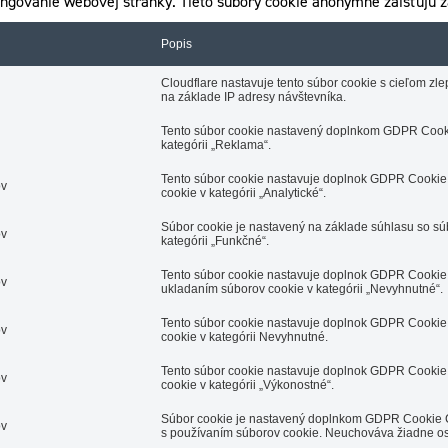
ngovanie webovej stránky. Tieto súbory cookie anonymne zaisťujú z
Popis
Cloudflare nastavuje tento súbor cookie s cieľom z
na základe IP adresy návštevníka.
Tento súbor cookie nastavený doplnkom GDPR Cooki
kategórii „Reklama“.
Tento súbor cookie nastavuje doplnok GDPR Cookie 
ov
cookie v kategórii „Analytické“.
Súbor cookie je nastavený na základe súhlasu so s
ov
kategórii „Funkčné“.
Tento súbor cookie nastavuje doplnok GDPR Cookie 
ov
ukladaním súborov cookie v kategórii „Nevyhnutné“.
Tento súbor cookie nastavuje doplnok GDPR Cookie 
ov
cookie v kategórii Nevyhnutné.
Tento súbor cookie nastavuje doplnok GDPR Cookie 
ov
cookie v kategórii „Výkonostné“.
Súbor cookie je nastavený doplnkom GDPR Cookie Con
ov
s používaním súborov cookie. Neuchováva žiadne o