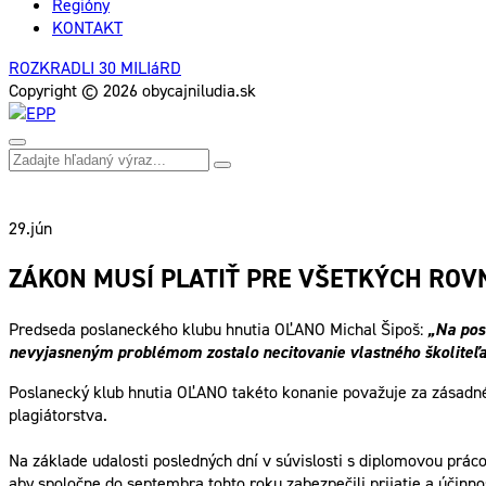
Regióny
KONTAKT
ROZKRADLI 30 MILIáRD
Copyright © 2026 obycajniludia.sk
29.
jún
ZÁKON MUSÍ PLATIŤ PRE VŠETKÝCH RO
Predseda poslaneckého klubu hnutia OĽANO Michal Šipoš:
„Na posl
nevyjasneným problémom zostalo necitovanie vlastného školiteľa,
Poslanecký klub hnutia OĽANO takéto konanie považuje za zásadné
plagiátorstva.
Na základe udalosti posledných dní v súvislosti s diplomovou prác
aby spoločne do septembra tohto roku zabezpečili prijatie a účinno