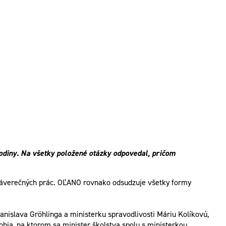
hodiny. Na všetky položené otázky odpovedal, pričom
 záverečných prác. OĽANO rovnako odsudzuje všetky formy
anislava Gröhlinga a ministerku spravodlivosti Máriu Kolíkovú,
obia, na ktorom sa minister školstva spolu s ministerkou