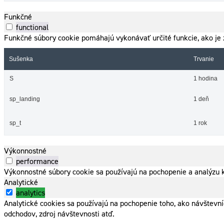
Funkčné
functional
Funkčné súbory cookie pomáhajú vykonávať určité funkcie, ako je z
Sušenka
Trvanie
S
1 hodina
sp_landing
1 deň
sp_t
1 rok
Výkonnostné
performance
Výkonnostné súbory cookie sa používajú na pochopenie a analýzu k
Analytické
analytics
Analytické cookies sa používajú na pochopenie toho, ako návštevn
odchodov, zdroj návštevnosti atď.