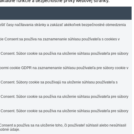
ákladné funkcie a bezpečnostné prvky webovej stránky.
lepšiť časy načítavania stránky a zakázať akékoľvek bezpečnostné obmedzenia
e Consent sa používa na zaznamenanie súhlasu používateľa s cookies v
Consent. Súbor cookie sa používa na uloženie súhlasu používateľa pre súbory
úbormi cookie GDPR na zaznamenanie súhlasu používateľa pre súbory cookie v
Consent. Súbory cookie sa používajú na uloženie súhlasu používateľa s
Consent. Súbor cookie sa používa na uloženie súhlasu používateľa pre súbory
Consent. Súbor cookie sa používa na uloženie súhlasu používateľa pre súbory
sent a používa sa na uloženie toho, či používateľ súhlasil alebo nesúhlasil
sobné údaje.