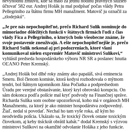
nevýhodnú zmluvu, kde sa malo za jednu hodinu právnych služieb
účtovať 582 eur. Andrej Holák ju mal podpísať počas vlády Petra
Pellegriniho za štátnu firmu MH manažment. Matovič ju označil za
„zlodejskú“.
„Je pre nás nepochopiteľné, prečo Richard Sulík nominuje do
mimoriadne dôležitých funkcií v štátnych firmách ľudí z čias
vlády Fica a Pellegriniho, o ktorých bolo všeobecne známe, že
svoje postavenie zneužívajú. A ešte nepochopiteľnejšie je, prečo
Richard Sulík nekonal aj pri podozreniach, ktoré vlani
komunikoval nielen expremiér Matovič ministrovi Sulíkovi,“
vyhlásil predseda hospodárskeho výboru NR SR a poslanec hnutia
OĽANO Peter Kremský.
„Andrej Holák bol dlhé roky známy ako papaláš, sivá eminencia
Smeru. Bol členom komisie, ktorá kedysi rozhodovala o mýtnom
tendri, bol štátnym tajomníkom Jána Počiatka a podpredsedom
Úradu pre verejné obstarávanie, ktorý kryl obrovskú korupciu. On
sám dokonca podľa polície mal kryť podvody na Finančnej správe.
Richarda Sulíka som osobne upozorňoval, koho má v orgánoch MH
Manažmentu, za ktorý je ako minister hospodárstva zodpovedný.
Žiaľ, nedal si povedať. Nechal ho tam vyše roka, až kým ho
neodviedla polícia. Ukázalo sa, že toxický človek ostane toxickým
človekom, aj keby tisíckrát obrátil kabát.“ dodal Kremský s výzvou
ministrovi Sulíkovi na okamžité odvolanie Holáka z jeho funkcie.