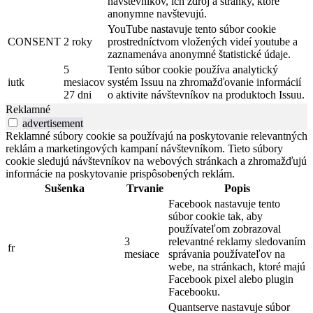
návštevníkov, ich zdroj a stránky, ktoré
anonymne navštevujú.
YouTube nastavuje tento súbor cookie
CONSENT
2 roky
prostredníctvom vložených videí youtube a
zaznamenáva anonymné štatistické údaje.
5
Tento súbor cookie používa analytický
iutk
mesiacov
systém Issuu na zhromažďovanie informácií
27 dni
o aktivite návštevníkov na produktoch Issuu.
Reklamné
advertisement
Reklamné súbory cookie sa používajú na poskytovanie relevantných
reklám a marketingových kampaní návštevníkom. Tieto súbory
cookie sledujú návštevníkov na webových stránkach a zhromažďujú
informácie na poskytovanie prispôsobených reklám.
Sušenka
Trvanie
Popis
Facebook nastavuje tento
súbor cookie tak, aby
používateľom zobrazoval
3
relevantné reklamy sledovaním
fr
mesiace
správania používateľov na
webe, na stránkach, ktoré majú
Facebook pixel alebo plugin
Facebooku.
Quantserve nastavuje súbor