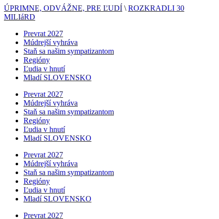
ÚPRIMNE, ODVÁŽNE, PRE ĽUDÍ
\
ROZKRADLI 30
MILIáRD
Prevrat 2027
Múdrejší vyhráva
Staň sa našim sympatizantom
Regióny
Ľudia v hnutí
Mladí SLOVENSKO
Prevrat 2027
Múdrejší vyhráva
Staň sa našim sympatizantom
Regióny
Ľudia v hnutí
Mladí SLOVENSKO
Prevrat 2027
Múdrejší vyhráva
Staň sa našim sympatizantom
Regióny
Ľudia v hnutí
Mladí SLOVENSKO
Prevrat 2027