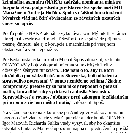
kriminálna agentúra (NAKA) zadržala nominanta ministra
hospodárstva, podpredsedu predstavenstva spoločnosti MH
Manažment Andreja Holáka. Spolu s ďalšími funkcionármi
bývalých vlád má čeliť obvineniam zo závažných trestných
činov korupcie.
Podľa polície NAKA aktuálne vykonáva akciu Mýtnik II, v rámci
ktorej mal vyšetrovateľ obviniť šesť osôb z legalizácie príjmu z
trestnej činnosti, ale aj z korupcie a machinácie pri verejnom
obstarávaní a verejnej dražbe.
Predseda poslaneckého klubu Michal Šipoš zdôraznil, že hnutie
OĽANO vždy bojovalo proti prítomnosti toxických ľudí v
dôležitých štátnych funkciách.
„Ide nám o to, aby tí, ktorí
okrádali a podvádzali občanov Slovenska, boli odhalení a
spravodlivo potrestaní. V tomto nemôžeme prijímať žiadne
kompromisy, pretože by sa nám nikdy nepodarilo poraziť
mafiu, ktorá dlhé roky vyciciavala a dusila Slovensko.
Spravodlivosť a rovnosť občanov pred zákonom je základným
princípom a cieľom nášho hnutia,“
zdôraznil Šipoš.
Na vážne podozrenia z korupcie pri Andrejovi Holákovi upriamil
pozornosť už vlani v lete vtedajší premiér a líder hnutia OĽANO
Igor Matovič. Richarda Sulíka vtedy vyzýval, aby ho okamžite
odvolal z funkcie. Matovič upozornil najmä na predraženú a pre štát