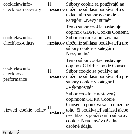
cookielawinfo-
11
Súbory cookie sa používajú na
checkbox-necessary
mesiacov
uloženie súhlasu používateľa s
ukladaním súborov cookie v
kategórii „Nevyhnutné“.
Tento súbor cookie nastavuje
doplnok GDPR Cookie Consent.
cookielawinfo-
11
Súbor cookie sa používa na
checkbox-others
mesiacov
uloženie súhlasu používateľa pre
súbory cookie v kategórii
Nevyhnutné.
Tento súbor cookie nastavuje
doplnok GDPR Cookie Consent.
cookielawinfo-
11
Súbor cookie sa používa na
checkbox-
mesiacov
uloženie súhlasu používateľa pre
performance
súbory cookie v kategórii
„Výkonostné“.
Súbor cookie je nastavený
doplnkom GDPR Cookie
Consent a používa sa na uloženie
11
viewed_cookie_policy
toho, či používateľ súhlasil alebo
mesiacov
nesúhlasil s používaním súborov
cookie. Neuchováva žiadne
osobné údaje.
Funkčné