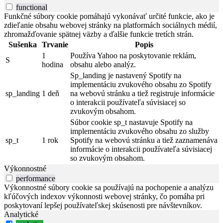
functional
Funkčné súbory cookie pomáhajú vykonávať určité funkcie, ako je
zdieľanie obsahu webovej stránky na platformách sociálnych médií,
zhromažďovanie spätnej väzby a ďalšie funkcie tretích strán.
Sušenka
Trvanie
Popis
1
Používa Yahoo na poskytovanie reklám,
S
hodina
obsahu alebo analýz.
Sp_landing je nastavený Spotify na
implementáciu zvukového obsahu zo Spotify
sp_landing
1 deň
na webovú stránku a tiež registruje informácie
o interakcii používateľa súvisiacej so
zvukovým obsahom.
Súbor cookie sp_t nastavuje Spotify na
implementáciu zvukového obsahu zo služby
sp_t
1 rok
Spotify na webovú stránku a tiež zaznamenáva
informácie o interakcii používateľa súvisiacej
so zvukovým obsahom.
Výkonnostné
performance
Výkonnostné súbory cookie sa používajú na pochopenie a analýzu
kľúčových indexov výkonnosti webovej stránky, čo pomáha pri
poskytovaní lepšej používateľskej skúsenosti pre návštevníkov.
Analytické