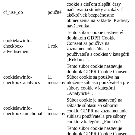
cookie s cieľom zlepšiť časy
načítavania stránky a zakázať
cf_use_ob
použité
akékoľvek bezpečnostné
obmedzenia na základe IP adresy
návštevníka.
Tento súbor cookie nastavený
doplnkom GDPR Cookie
cookielawinfo-
Consent sa používa na
checkbox-
1 rok
zaznamenanie súhlasu
advertisement
používateľa s cookies v kategórii
„Reklama“.
Tento súbor cookie nastavuje
doplnok GDPR Cookie Consent.
cookielawinfo-
11
Súbor cookie sa používa na
checkbox-analytics
mesiacov
uloženie súhlasu používateľa pre
súbory cookie v kategórii
„Analytické“.
Súbor cookie je nastavený na
základe súhlasu so súbormi
cookielawinfo-
11
cookie GDPR na zaznamenanie
checkbox-functional
mesiacov
súhlasu používateľa pre súbory
cookie v kategórii „Funkčné“.
Tento súbor cookie nastavuje
doplnok GDPR Cookie Consent.