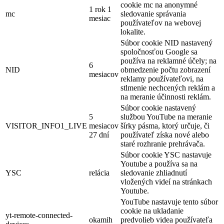
cookie mc na anonymné
1 rok 1
mc
sledovanie správania
mesiac
používateľov na webovej
lokalite.
Súbor cookie NID nastavený
spoločnosťou Google sa
používa na reklamné účely; na
6
NID
obmedzenie počtu zobrazení
mesiacov
reklamy používateľovi, na
stlmenie nechcených reklám a
na meranie účinnosti reklám.
Súbor cookie nastavený
5
službou YouTube na meranie
VISITOR_INFO1_LIVE
mesiacov
šírky pásma, ktorý určuje, či
27 dní
používateľ získa nové alebo
staré rozhranie prehrávača.
Súbor cookie YSC nastavuje
Youtube a používa sa na
YSC
relácia
sledovanie zhliadnutí
vložených videí na stránkach
Youtube.
YouTube nastavuje tento súbor
cookie na ukladanie
yt-remote-connected-
okamih
predvolieb videa používateľa