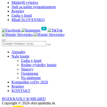
Múdrejší vyhráva
Staň sa našim sympatizantom
Regióny
Ľudia v hnutí
Mladí SLOVENSKO
Aktuality
Naše hnutie
Ľudia v hnutí
Reálne výsledky hnutia
Stanovy
Oznámenia
Na stiahnutie
Komunálne voľby 2026
Regióny
KONTAKT
ROZKRADLI 30 MILIáRD
Copyright © 2026 obycajniludia.sk