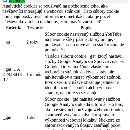
analytics
Analytické cookies sa používajú na pochopenie toho, ako
návštevníci interagujú s webovou stránkou. Tieto súbory cookie
pomáhajú poskytovať informácie o metrikách, ako je počet
návštevníkov, miera odchodov, zdroj návštevnosti atď.
Sušenka
Trvanie
Popis
Súbor cookie nastavený službou YouTube
na meranie šírky pásma, ktorý určuje, či
_ga
2 roky
používateľ získa nové alebo staré rozhranie
prehrávača.
Variácia súboru cookie _gat, ktorý nastavili
služby Google Analytics a Správca značiek
Google, ktorý umožňuje vlastníkom
_gat_UA-
webových stránok sledovať správanie
42948413-
1 minúta
návštevníkov a merať výkonnosť stránok.
12
Prvok vzoru v názve obsahuje jedinečné
identifikačné číslo účtu alebo webovej
stránky, na ktoré sa vzťahuje.
Súbor cookie _gid nainštalovaný službou
Google Analytics ukladá informácie o tom,
ako návštevníci používajú webovú stránku,
a zároveň vytvára analytickú správu o
_gid
1 deň
výkonnosti webovej lokality. Niektoré zo
zhromažďovaných údajov zahŕňajú počet