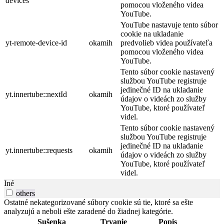
devices
pomocou vloženého videa
YouTube.
YouTube nastavuje tento súbor
cookie na ukladanie
yt-remote-device-id
okamih
predvolieb videa používateľa
pomocou vloženého videa
YouTube.
Tento súbor cookie nastavený
službou YouTube registruje
jedinečné ID na ukladanie
yt.innertube::nextId
okamih
údajov o videách zo služby
YouTube, ktoré používateľ
videl.
Tento súbor cookie nastavený
službou YouTube registruje
jedinečné ID na ukladanie
yt.innertube::requests
okamih
údajov o videách zo služby
YouTube, ktoré používateľ
videl.
Iné
others
Ostatné nekategorizované súbory cookie sú tie, ktoré sa ešte
analyzujú a neboli ešte zaradené do žiadnej kategórie.
Sušenka
Trvanie
Popis