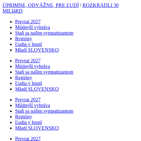
ÚPRIMNE, ODVÁŽNE, PRE ĽUDÍ
\
ROZKRADLI 30
MILIáRD
Prevrat 2027
Múdrejší vyhráva
Staň sa našim sympatizantom
Regióny
Ľudia v hnutí
Mladí SLOVENSKO
Prevrat 2027
Múdrejší vyhráva
Staň sa našim sympatizantom
Regióny
Ľudia v hnutí
Mladí SLOVENSKO
Prevrat 2027
Múdrejší vyhráva
Staň sa našim sympatizantom
Regióny
Ľudia v hnutí
Mladí SLOVENSKO
Prevrat 2027