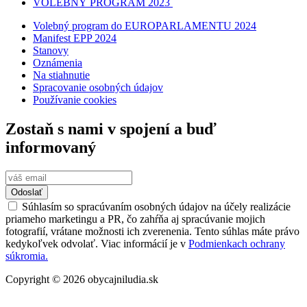
VOLEBNÝ PROGRAM 2023
Volebný program do EUROPARLAMENTU 2024
Manifest EPP 2024
Stanovy
Oznámenia
Na stiahnutie
Spracovanie osobných údajov
Používanie cookies
Zostaň s nami v spojení a buď
informovaný
Odoslať
Súhlasím so spracúvaním osobných údajov na účely realizácie
priameho marketingu a PR, čo zahŕňa aj spracúvanie mojich
fotografií, vrátane možnosti ich zverenenia. Tento súhlas máte právo
kedykoľvek odvolať. Viac informácií je v
Podmienkach ochrany
súkromia.
Copyright © 2026 obycajniludia.sk