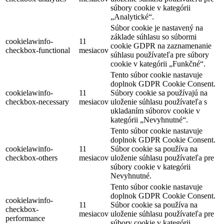
súbory cookie v kategórii
„Analytické“.
Súbor cookie je nastavený na
základe súhlasu so súbormi
cookielawinfo-
11
cookie GDPR na zaznamenanie
checkbox-functional
mesiacov
súhlasu používateľa pre súbory
cookie v kategórii „Funkčné“.
Tento súbor cookie nastavuje
doplnok GDPR Cookie Consent.
cookielawinfo-
11
Súbory cookie sa používajú na
checkbox-necessary
mesiacov
uloženie súhlasu používateľa s
ukladaním súborov cookie v
kategórii „Nevyhnutné“.
Tento súbor cookie nastavuje
doplnok GDPR Cookie Consent.
cookielawinfo-
11
Súbor cookie sa používa na
checkbox-others
mesiacov
uloženie súhlasu používateľa pre
súbory cookie v kategórii
Nevyhnutné.
Tento súbor cookie nastavuje
doplnok GDPR Cookie Consent.
cookielawinfo-
11
Súbor cookie sa používa na
checkbox-
mesiacov
uloženie súhlasu používateľa pre
performance
súbory cookie v kategórii