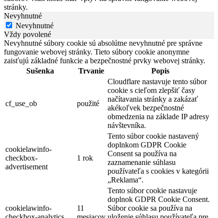
stránky.
Nevyhnutné
Nevyhnutné
Vždy povolené
Nevyhnutné súbory cookie sú absolútne nevyhnutné pre správne
fungovanie webovej stránky. Tieto súbory cookie anonymne
zaisťujú základné funkcie a bezpečnostné prvky webovej stránky.
Sušenka
Trvanie
Popis
Cloudflare nastavuje tento súbor
cookie s cieľom zlepšiť časy
načítavania stránky a zakázať
cf_use_ob
použité
akékoľvek bezpečnostné
obmedzenia na základe IP adresy
návštevníka.
Tento súbor cookie nastavený
doplnkom GDPR Cookie
cookielawinfo-
Consent sa používa na
checkbox-
1 rok
zaznamenanie súhlasu
advertisement
používateľa s cookies v kategórii
„Reklama“.
Tento súbor cookie nastavuje
doplnok GDPR Cookie Consent.
cookielawinfo-
11
Súbor cookie sa používa na
checkbox-analytics
mesiacov
uloženie súhlasu používateľa pre