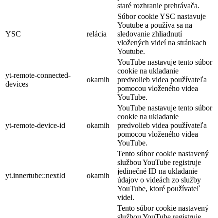
staré rozhranie prehrávača.
Súbor cookie YSC nastavuje
Youtube a používa sa na
YSC
relácia
sledovanie zhliadnutí
vložených videí na stránkach
Youtube.
YouTube nastavuje tento súbor
cookie na ukladanie
yt-remote-connected-
okamih
predvolieb videa používateľa
devices
pomocou vloženého videa
YouTube.
YouTube nastavuje tento súbor
cookie na ukladanie
yt-remote-device-id
okamih
predvolieb videa používateľa
pomocou vloženého videa
YouTube.
Tento súbor cookie nastavený
službou YouTube registruje
jedinečné ID na ukladanie
yt.innertube::nextId
okamih
údajov o videách zo služby
YouTube, ktoré používateľ
videl.
Tento súbor cookie nastavený
službou YouTube registruje