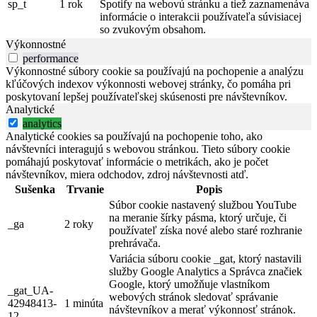
sp_t
1 rok
Spotify na webovú stránku a tiež zaznamenáva
informácie o interakcii používateľa súvisiacej
so zvukovým obsahom.
Výkonnostné
performance
Výkonnostné súbory cookie sa používajú na pochopenie a analýzu
kľúčových indexov výkonnosti webovej stránky, čo pomáha pri
poskytovaní lepšej používateľskej skúsenosti pre návštevníkov.
Analytické
analytics
Analytické cookies sa používajú na pochopenie toho, ako
návštevníci interagujú s webovou stránkou. Tieto súbory cookie
pomáhajú poskytovať informácie o metrikách, ako je počet
návštevníkov, miera odchodov, zdroj návštevnosti atď.
Sušenka
Trvanie
Popis
Súbor cookie nastavený službou YouTube
na meranie šírky pásma, ktorý určuje, či
_ga
2 roky
používateľ získa nové alebo staré rozhranie
prehrávača.
Variácia súboru cookie _gat, ktorý nastavili
služby Google Analytics a Správca značiek
Google, ktorý umožňuje vlastníkom
_gat_UA-
webových stránok sledovať správanie
42948413-
1 minúta
návštevníkov a merať výkonnosť stránok.
12