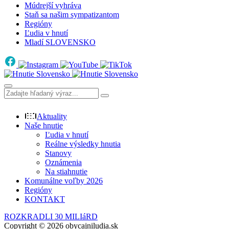
Múdrejší vyhráva
Staň sa našim sympatizantom
Regióny
Ľudia v hnutí
Mladí SLOVENSKO
Aktuality
Naše hnutie
Ľudia v hnutí
Reálne výsledky hnutia
Stanovy
Oznámenia
Na stiahnutie
Komunálne voľby 2026
Regióny
KONTAKT
ROZKRADLI 30 MILIáRD
Copyright © 2026 obycajniludia.sk