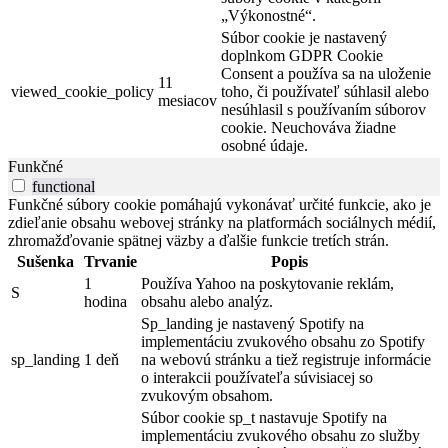
„Výkonostné“.
Súbor cookie je nastavený
doplnkom GDPR Cookie
Consent a používa sa na uloženie
11
viewed_cookie_policy
toho, či používateľ súhlasil alebo
mesiacov
nesúhlasil s používaním súborov
cookie. Neuchováva žiadne
osobné údaje.
Funkčné
functional
Funkčné súbory cookie pomáhajú vykonávať určité funkcie, ako je
zdieľanie obsahu webovej stránky na platformách sociálnych médií,
zhromažďovanie spätnej väzby a ďalšie funkcie tretích strán.
Sušenka
Trvanie
Popis
1
Používa Yahoo na poskytovanie reklám,
S
hodina
obsahu alebo analýz.
Sp_landing je nastavený Spotify na
implementáciu zvukového obsahu zo Spotify
sp_landing
1 deň
na webovú stránku a tiež registruje informácie
o interakcii používateľa súvisiacej so
zvukovým obsahom.
Súbor cookie sp_t nastavuje Spotify na
implementáciu zvukového obsahu zo služby