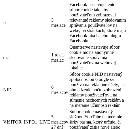
Facebook nastavuje tento
súbor cookie tak, aby
používateľom zobrazoval
3
relevantné reklamy sledovaním
fr
mesiace
správania používateľov na
webe, na stránkach, ktoré majú
Facebook pixel alebo plugin
Facebooku.
Quantserve nastavuje súbor
cookie mc na anonymné
1 rok 1
mc
sledovanie správania
mesiac
používateľov na webovej
lokalite.
Súbor cookie NID nastavený
spoločnosťou Google sa
používa na reklamné účely; na
6
NID
obmedzenie počtu zobrazení
mesiacov
reklamy používateľovi, na
stlmenie nechcených reklám a
na meranie účinnosti reklám.
Súbor cookie nastavený
5
službou YouTube na meranie
VISITOR_INFO1_LIVE
mesiacov
šírky pásma, ktorý určuje, či
27 dní
používateľ získa nové alebo