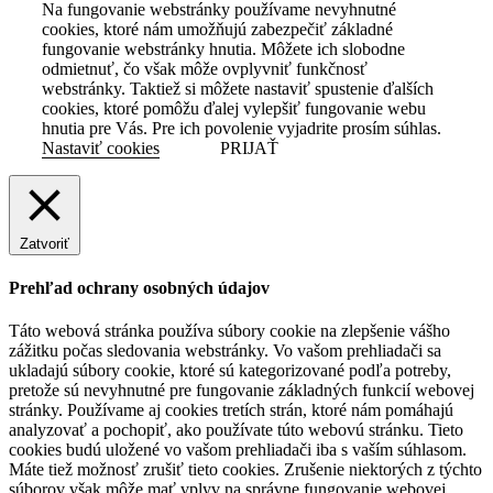
Na fungovanie webstránky používame nevyhnutné
cookies, ktoré nám umožňujú zabezpečiť základné
fungovanie webstránky hnutia. Môžete ich slobodne
odmietnuť, čo však môže ovplyvniť funkčnosť
webstránky. Taktiež si môžete nastaviť spustenie ďalších
cookies, ktoré pomôžu ďalej vylepšiť fungovanie webu
hnutia pre Vás. Pre ich povolenie vyjadrite prosím súhlas.
Nastaviť cookies
PRIJAŤ
Zatvoriť
Prehľad ochrany osobných údajov
Táto webová stránka používa súbory cookie na zlepšenie vášho
zážitku počas sledovania webstránky. Vo vašom prehliadači sa
ukladajú súbory cookie, ktoré sú kategorizované podľa potreby,
pretože sú nevyhnutné pre fungovanie základných funkcií webovej
stránky. Používame aj cookies tretích strán, ktoré nám pomáhajú
analyzovať a pochopiť, ako používate túto webovú stránku. Tieto
cookies budú uložené vo vašom prehliadači iba s vaším súhlasom.
Máte tiež možnosť zrušiť tieto cookies. Zrušenie niektorých z týchto
súborov však môže mať vplyv na správne fungovanie webovej