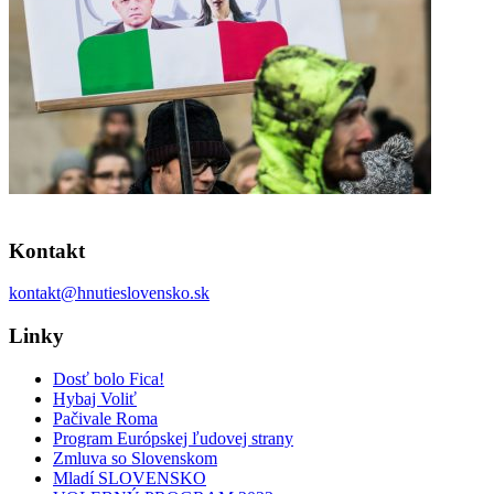
Kontakt
kontakt@hnutieslovensko.sk
Linky
Dosť bolo Fica!
Hybaj Voliť
Pačivale Roma
Program Európskej ľudovej strany
Zmluva so Slovenskom
Mladí SLOVENSKO