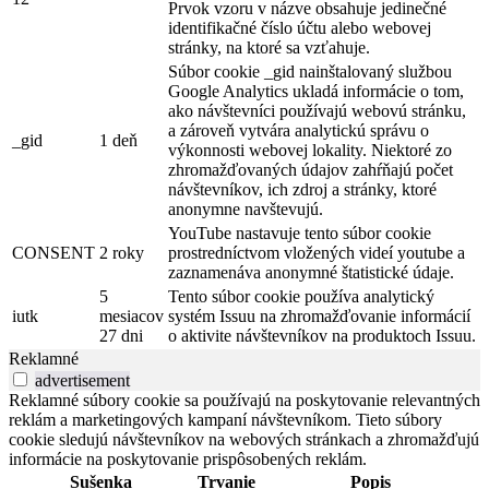
Prvok vzoru v názve obsahuje jedinečné
identifikačné číslo účtu alebo webovej
stránky, na ktoré sa vzťahuje.
Súbor cookie _gid nainštalovaný službou
Google Analytics ukladá informácie o tom,
ako návštevníci používajú webovú stránku,
a zároveň vytvára analytickú správu o
_gid
1 deň
výkonnosti webovej lokality. Niektoré zo
zhromažďovaných údajov zahŕňajú počet
návštevníkov, ich zdroj a stránky, ktoré
anonymne navštevujú.
YouTube nastavuje tento súbor cookie
CONSENT
2 roky
prostredníctvom vložených videí youtube a
zaznamenáva anonymné štatistické údaje.
5
Tento súbor cookie používa analytický
iutk
mesiacov
systém Issuu na zhromažďovanie informácií
27 dni
o aktivite návštevníkov na produktoch Issuu.
Reklamné
advertisement
Reklamné súbory cookie sa používajú na poskytovanie relevantných
reklám a marketingových kampaní návštevníkom. Tieto súbory
cookie sledujú návštevníkov na webových stránkach a zhromažďujú
informácie na poskytovanie prispôsobených reklám.
Sušenka
Trvanie
Popis