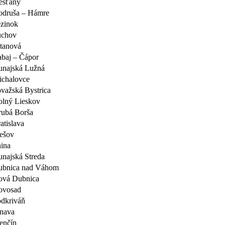
ešťany
odruša – Hámre
zinok
úchov
tanová
baj – Čápor
najská Lužná
chalovce
važská Bystrica
lný Lieskov
ubá Borša
atislava
ešov
ina
najská Streda
ubnica nad Váhom
ová Dubnica
ovosad
dkriváň
nava
enčín