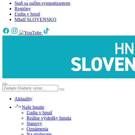
Staň sa našim sympatizantom
Regióny
Ľudia v hnutí
Mladí SLOVENSKO
Aktuality
Naše hnutie
Ľudia v hnutí
Reálne výsledky hnutia
Stanovy
Oznámenia
Na stiahnutie