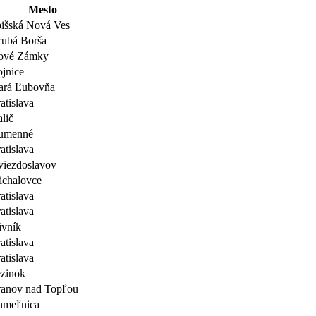
Mesto
išská Nová Ves
ubá Borša
ové Zámky
jnice
ará Ľubovňa
atislava
lič
umenné
atislava
iezdoslavov
chalovce
atislava
atislava
ivník
atislava
atislava
zinok
anov nad Topľou
hmeľnica