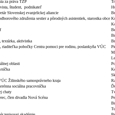
ista za práva ŤZP
Tr
vista, študent, podnikateľ
H
etár Slovenskej evanjelickej aliancie
Br
dborového združenia sestier a pôrodných asistentiek, starostka obce
K
Ko
f
B
Br
 textárka, aktivistka
Br
, riaditeľka pobočky Centra pomoci pre rodinu, poslankyňa VÚC
Pi
Ma
L
iálnej oblasti
Po
vníčka
K
Sk
VÚC Žilinského samosprávneho kraja
Ra
terénna sociálna pracovníčka
Ď
j chaty
Tv
rec, člen divadla Nová Scéna
Pe
Br
Tu
žér tenisovej akadémie
Br