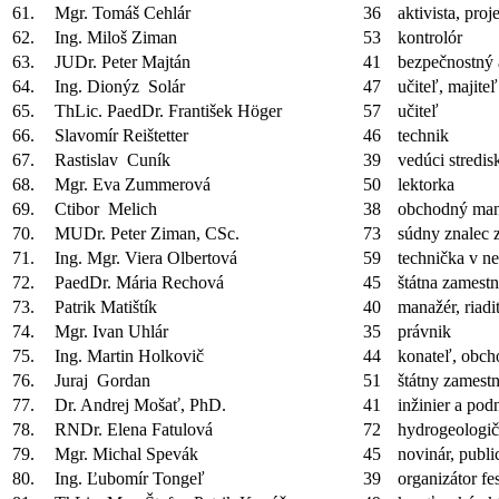
61.
Mgr. Tomáš Cehlár
36
aktivista, pro
62.
Ing. Miloš Ziman
53
kontrolór
63.
JUDr. Peter Majtán
41
bezpečnostný 
64.
Ing. Dionýz Solár
47
učiteľ, majite
65.
ThLic. PaedDr. František Höger
57
učiteľ
66.
Slavomír Reištetter
46
technik
67.
Rastislav Cuník
39
vedúci stredis
68.
Mgr. Eva Zummerová
50
lektorka
69.
Ctibor Melich
38
obchodný man
70.
MUDr. Peter Ziman, CSc.
73
súdny znalec 
71.
Ing. Mgr. Viera Olbertová
59
technička v n
72.
PaedDr. Mária Rechová
45
štátna zamest
73.
Patrik Matištík
40
manažér, riadi
74.
Mgr. Ivan Uhlár
35
právnik
75.
Ing. Martin Holkovič
44
konateľ, obc
76.
Juraj Gordan
51
štátny zamest
77.
Dr. Andrej Mošať, PhD.
41
inžinier a po
78.
RNDr. Elena Fatulová
72
hydrogeologič
79.
Mgr. Michal Spevák
45
novinár, public
80.
Ing. Ľubomír Tongeľ
39
organizátor fe