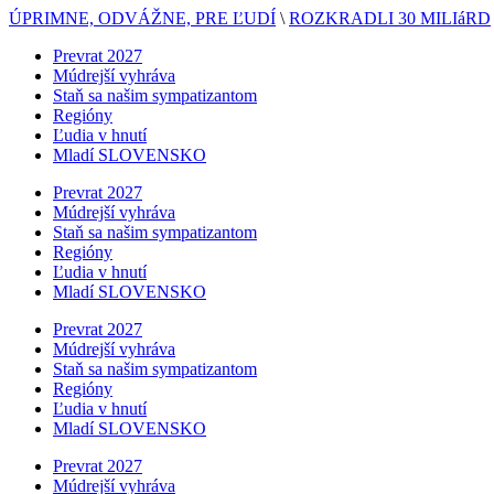
ÚPRIMNE, ODVÁŽNE, PRE ĽUDÍ
\
ROZKRADLI 30 MILIáRD
Prevrat 2027
Múdrejší vyhráva
Staň sa našim sympatizantom
Regióny
Ľudia v hnutí
Mladí SLOVENSKO
Prevrat 2027
Múdrejší vyhráva
Staň sa našim sympatizantom
Regióny
Ľudia v hnutí
Mladí SLOVENSKO
Prevrat 2027
Múdrejší vyhráva
Staň sa našim sympatizantom
Regióny
Ľudia v hnutí
Mladí SLOVENSKO
Prevrat 2027
Múdrejší vyhráva