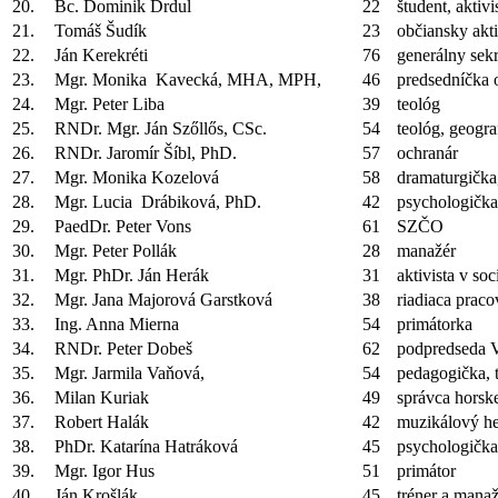
20.
Bc. Dominik Drdul
22
študent, aktiv
21.
Tomáš Šudík
23
občiansky akti
22.
Ján Kerekréti
76
generálny sekr
23.
Mgr. Monika Kavecká, MHA, MPH,
46
predsedníčka o
24.
Mgr. Peter Liba
39
teológ
25.
RNDr. Mgr. Ján Szőllős, CSc.
54
teológ, geogra
26.
RNDr. Jaromír Šíbl, PhD.
57
ochranár
27.
Mgr. Monika Kozelová
58
dramaturgička,
28.
Mgr. Lucia Drábiková, PhD.
42
psychologička
29.
PaedDr. Peter Vons
61
SZČO
30.
Mgr. Peter Pollák
28
manažér
31.
Mgr. PhDr. Ján Herák
31
aktivista v soc
32.
Mgr. Jana Majorová Garstková
38
riadiaca praco
33.
Ing. Anna Mierna
54
primátorka
34.
RNDr. Peter Dobeš
62
podpredseda 
35.
Mgr. Jarmila Vaňová,
54
pedagogička, 
36.
Milan Kuriak
49
správca horske
37.
Robert Halák
42
muzikálový he
38.
PhDr. Katarína Hatráková
45
psychologička
39.
Mgr. Igor Hus
51
primátor
40.
Ján Krošlák
45
tréner a mana