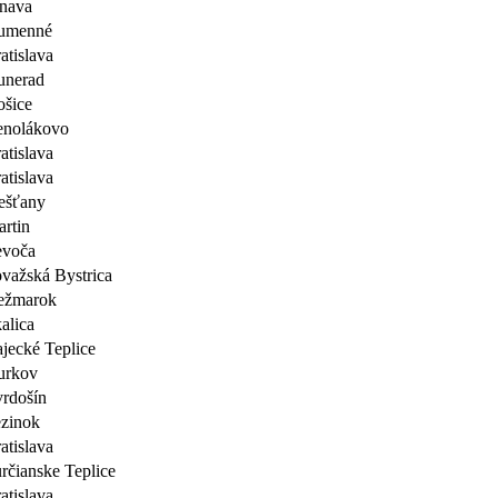
nava
umenné
atislava
unerad
šice
enolákovo
atislava
atislava
ešťany
rtin
evoča
važská Bystrica
ežmarok
alica
jecké Teplice
urkov
rdošín
zinok
atislava
rčianske Teplice
atislava