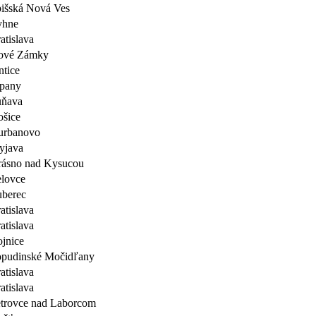
išská Nová Ves
yhne
atislava
ové Zámky
ntice
pany
uňava
šice
urbanovo
yjava
ásno nad Kysucou
lovce
berec
atislava
atislava
jnice
pudinské Močidľany
atislava
atislava
trovce nad Laborcom