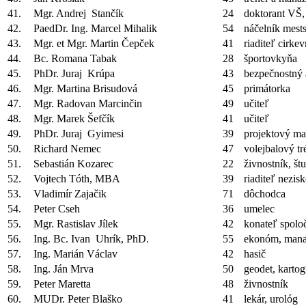
41.
Mgr. Andrej Stančík
24
doktorant VŠ
42.
PaedDr. Ing. Marcel Mihalik
54
náčelník mests
43.
Mgr. et Mgr. Martin Čepček
41
riaditeľ cirke
44.
Bc. Romana Tabak
28
športovkyňa
45.
PhDr. Juraj Krúpa
43
bezpečnostný 
46.
Mgr. Martina Brisudová
45
primátorka
47.
Mgr. Radovan Marcinčin
49
učiteľ
48.
Mgr. Marek Šefčík
41
učiteľ
49.
PhDr. Juraj Gyimesi
39
projektový ma
50.
Richard Nemec
47
volejbalový tr
51.
Sebastián Kozarec
22
živnostník, št
52.
Vojtech Tóth, MBA
39
riaditeľ nezis
53.
Vladimír Zajačik
71
dôchodca
54.
Peter Cseh
36
umelec
55.
Mgr. Rastislav Jílek
42
konateľ spolo
56.
Ing. Bc. Ivan Uhrík, PhD.
55
ekonóm, mana
57.
Ing. Marián Václav
42
hasič
58.
Ing. Ján Mrva
50
geodet, kartog
59.
Peter Maretta
48
živnostník
60.
MUDr. Peter Blaško
41
lekár, urológ