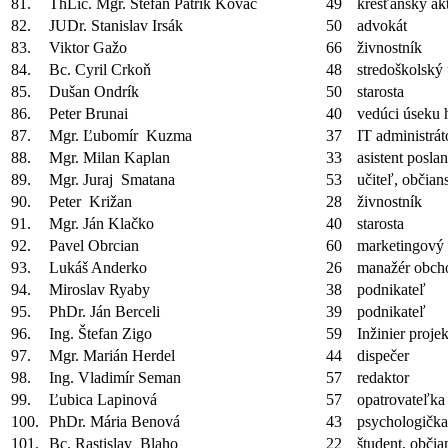
81.
ThLic. Mgr. Štefan Patrik Kováč
49
kresťanský akt
82.
JUDr. Stanislav Irsák
50
advokát
83.
Viktor Gažo
66
živnostník
84.
Bc. Cyril Crkoň
48
stredoškolský 
85.
Dušan Ondrík
50
starosta
86.
Peter Brunai
40
vedúci úseku 
87.
Mgr. Ľubomír Kuzma
37
IT administrát
88.
Mgr. Milan Kaplan
33
asistent posl
89.
Mgr. Juraj Smatana
53
učiteľ, občian
90.
Peter Križan
28
živnostník
91.
Mgr. Ján Klačko
40
starosta
92.
Pavel Obrcian
60
marketingový 
93.
Lukáš Anderko
26
manažér obch
94.
Miroslav Ryaby
38
podnikateľ
95.
PhDr. Ján Berceli
39
podnikateľ
96.
Ing. Štefan Zigo
59
Inžinier proje
97.
Mgr. Marián Herdel
44
dispečer
98.
Ing. Vladimír Seman
57
redaktor
99.
Ľubica Lapinová
57
opatrovateľka
100.
PhDr. Mária Benová
43
psychologička
101.
Bc. Rastislav Blaho
22
študent, občia