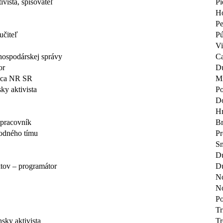
ivista, spisovateľ
Pi
H
Pe
učiteľ
P
Vi
hospodárskej správy
Ca
or
Du
anca NR SR
Mi
sky aktivista
Po
Do
Hr
pracovník
Br
odného tímu
Pr
Sn
Du
ktov – programátor
D
N
N
Po
Tr
nsky aktivista
Tr