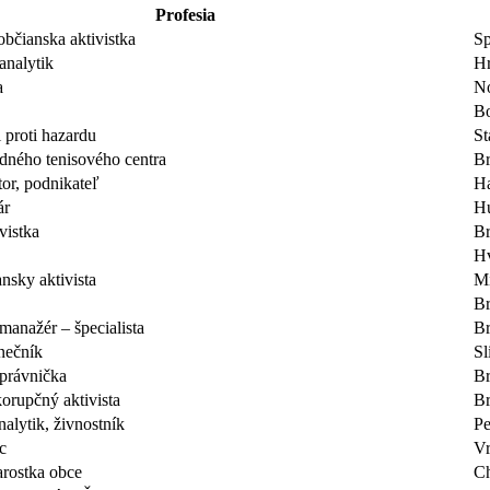
Profesia
občianska aktivistka
Sp
analytik
Hr
a
N
Bo
i proti hazardu
St
odného tenisového centra
Br
or, podnikateľ
Ha
ár
H
vistka
Br
Hv
ansky aktivista
Mi
Br
manažér – špecialista
Br
nečník
Sl
 právnička
Br
korupčný aktivista
Br
alytik, živnostník
Pe
c
Vr
tarostka obce
C