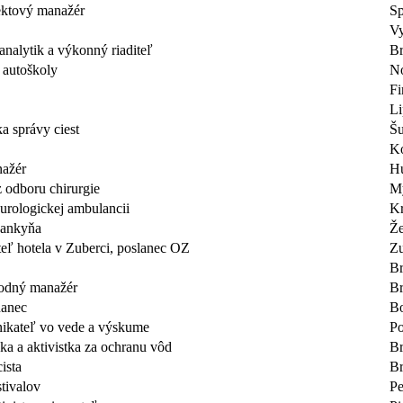
jektový manažér
Sp
V
analytik a výkonný riaditeľ
Br
ľ autoškoly
N
Fi
Li
ka správy ciest
Š
Ko
ažér
H
z odboru chirurgie
M
eurologickej ambulancii
Kr
nankyňa
Že
teľ hotela v Zuberci, poslanec OZ
Zu
Br
hodný manažér
Br
nanec
Bo
dnikateľ vo vede a výskume
Po
ka a aktivistka za ochranu vôd
Br
ista
Br
stivalov
Pe