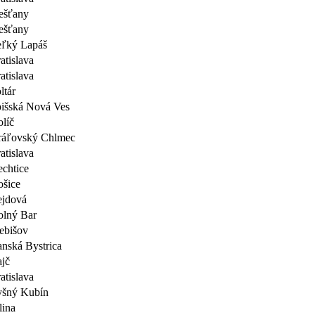
ešťany
ešťany
ľký Lapáš
atislava
atislava
ltár
išská Nová Ves
líč
ráľovský Chlmec
atislava
chtice
šice
ejdová
lný Bar
ebišov
nská Bystrica
jč
atislava
yšný Kubín
lina