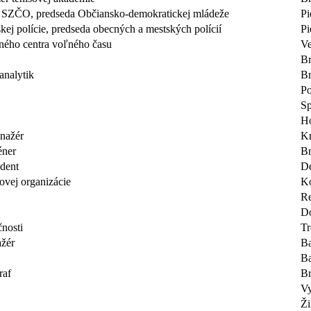
, SZČO, predseda Občiansko-demokratickej mládeže
Pi
kej polície, predseda obecných a mestských polícií
Pi
vného centra voľného času
Ve
Br
analytik
Br
Po
Sp
Ho
nažér
K
éner
Br
udent
De
kovej organizácie
Ko
R
Do
čnosti
Tr
žér
Ba
Ba
raf
Br
V
Ži