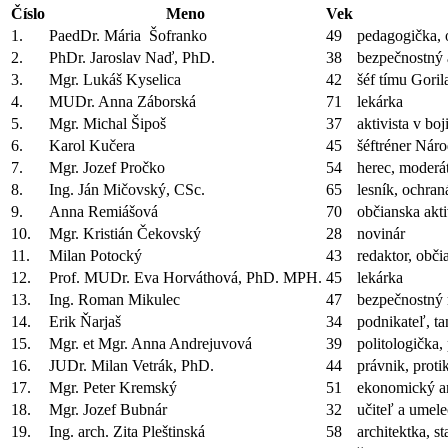
Číslo
Meno
Vek
1.
PaedDr. Mária Šofranko
49
pedagogička, 
2.
PhDr. Jaroslav Naď, PhD.
38
bezpečnostný 
3.
Mgr. Lukáš Kyselica
42
šéf tímu Goril
4.
MUDr. Anna Záborská
71
lekárka
5.
Mgr. Michal Šipoš
37
aktivista v boj
6.
Karol Kučera
45
šéftréner Nár
7.
Mgr. Jozef Pročko
54
herec, moderát
8.
Ing. Ján Mičovský, CSc.
65
lesník, ochran
9.
Anna Remiášová
70
občianska akti
10.
Mgr. Kristián Čekovský
28
novinár
11.
Milan Potocký
43
redaktor, obči
12.
Prof. MUDr. Eva Horváthová, PhD. MPH.
45
lekárka
13.
Ing. Roman Mikulec
47
bezpečnostný 
14.
Erik Ňarjaš
34
podnikateľ, ta
15.
Mgr. et Mgr. Anna Andrejuvová
39
politologička,
16.
JUDr. Milan Vetrák, PhD.
44
právnik, proti
17.
Mgr. Peter Kremský
51
ekonomický an
18.
Mgr. Jozef Bubnár
32
učiteľ a umele
19.
Ing. arch. Zita Pleštinská
58
architektka, s