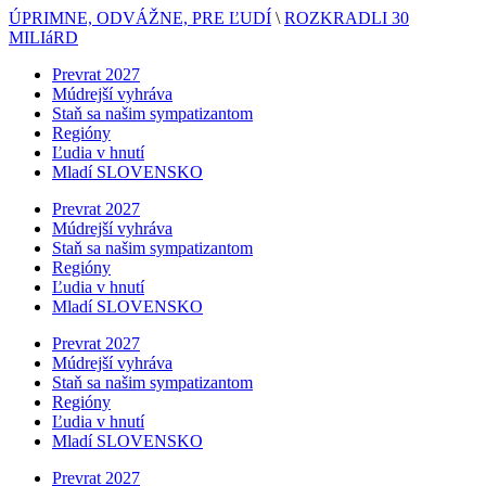
ÚPRIMNE, ODVÁŽNE, PRE ĽUDÍ
\
ROZKRADLI 30
MILIáRD
Prevrat 2027
Múdrejší vyhráva
Staň sa našim sympatizantom
Regióny
Ľudia v hnutí
Mladí SLOVENSKO
Prevrat 2027
Múdrejší vyhráva
Staň sa našim sympatizantom
Regióny
Ľudia v hnutí
Mladí SLOVENSKO
Prevrat 2027
Múdrejší vyhráva
Staň sa našim sympatizantom
Regióny
Ľudia v hnutí
Mladí SLOVENSKO
Prevrat 2027