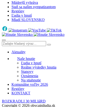
Múdrejší vyhráva
Staň sa našim sympatizantom
Regióny
Ľudia v hnutí
Mladí SLOVENSKO
Aktuality
Naše hnutie
Ľudia v hnutí
Reálne výsledky hnutia
Stanovy
Oznámenia
Na stiahnutie
Komunálne voľby 2026
Regióny
KONTAKT
ROZKRADLI 30 MILIáRD
Copyright © 2026 obycajniludia.sk