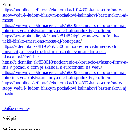
Zdroj:
https://hnonline.sk/finweb/ekonomika/1014392-kauza-eurofondy-
stopy-vedu-k-ludom-blizkym-pociatkovi-kalinakovi-basternakovi-aj-
mostu
https://tvnoviny.sk/domace/clanok/68396-skandal-s-eurofondmi-na-
ministerstve-skolstva-miliony-eur-sli-do-podozrivych-firiem
https://www.aktuality.sk/clanok/514824/plavcanove-eurofondy-
tiekli-blizko-smeru-sns-mostu-aj-bonaparte
/
https://e.dennikn.sk/819546/z-300-milionov-na-vedu-nedostali-
univerzity-nic-vsetko-slo-firmam-nahnevani-rektori-pisu-
plavcanovi/?ref=inc
https://e.dennikn.sk/838618/podozrenie-z-korupcie-zvlastne-firmy-a-
sns-v-pozadi-o-com-je-skandal-s-eurofondmi-na-vedu
/
https://tvnoviny.sk/domace/clanok/68396-skandal-s-eurofondmi-na-
ministerstve-skolstva-miliony-eur-sli-do-podozrivych-firiem
https://hnonline.sk/finweb/ekonomika/1014392-kauza-eurofondy-
stopy-vedu-k-ludom-blizkym-pociatkovi-kalinakovi-basternakovi-aj-
mostu
Ďalšie novinky
Náš plán
Máme program