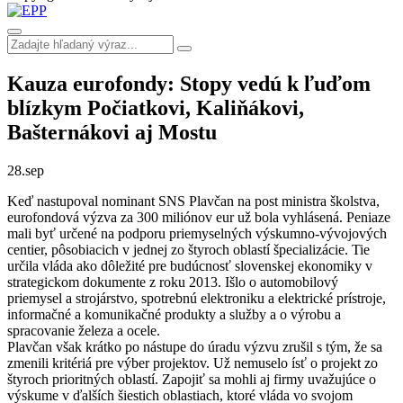
Kauza eurofondy: Stopy vedú k ľuďom
blízkym Počiatkovi, Kaliňákovi,
Bašternákovi aj Mostu
28.
sep
Keď nastupoval nominant SNS Plavčan na post ministra školstva,
eurofondová výzva za 300 miliónov eur už bola vyhlásená. Peniaze
mali byť určené na podporu priemyselných výskumno-vývojových
centier, pôsobiacich v jednej zo štyroch oblastí špecializácie. Tie
určila vláda ako dôležité pre budúcnosť slovenskej ekonomiky v
strategickom dokumente z roku 2013. Išlo o automobilový
priemysel a strojárstvo, spotrebnú elektroniku a elektrické prístroje,
informačné a komunikačné produkty a služby a o výrobu a
spracovanie železa a ocele.
Plavčan však krátko po nástupe do úradu výzvu zrušil s tým, že sa
zmenili kritériá pre výber projektov. Už nemuselo ísť o projekt zo
štyroch prioritných oblastí. Zapojiť sa mohli aj firmy uvažujúce o
výskume v ďalších šiestich oblastiach, ktoré vláda vo svojom