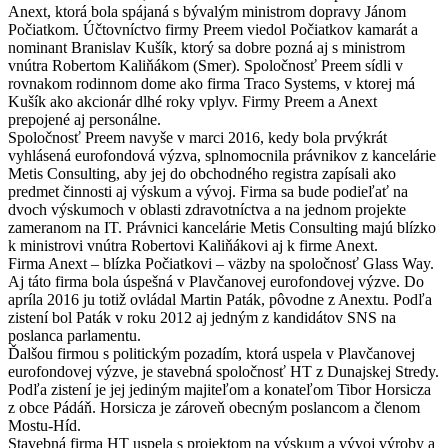
Anext, ktorá bola spájaná s bývalým ministrom dopravy Jánom
Počiatkom. Účtovníctvo firmy Preem viedol Počiatkov kamarát a
nominant Branislav Kušík, ktorý sa dobre pozná aj s ministrom
vnútra Robertom Kaliňákom (Smer). Spoločnosť Preem sídli v
rovnakom rodinnom dome ako firma Traco Systems, v ktorej má
Kušík ako akcionár dlhé roky vplyv. Firmy Preem a Anext
prepojené aj personálne.
Spoločnosť Preem navyše v marci 2016, kedy bola prvýkrát
vyhlásená eurofondová výzva, splnomocnila právnikov z kancelárie
Metis Consulting, aby jej do obchodného registra zapísali ako
predmet činnosti aj výskum a vývoj. Firma sa bude podieľať na
dvoch výskumoch v oblasti zdravotníctva a na jednom projekte
zameranom na IT. Právnici kancelárie Metis Consulting majú blízko
k ministrovi vnútra Robertovi Kaliňákovi aj k firme Anext.
Firma Anext – blízka Počiatkovi – väzby na spoločnosť Glass Way.
Aj táto firma bola úspešná v Plavčanovej eurofondovej výzve. Do
apríla 2016 ju totiž ovládal Martin Paták, pôvodne z Anextu. Podľa
zistení bol Paták v roku 2012 aj jedným z kandidátov SNS na
poslanca parlamentu.
Ďalšou firmou s politickým pozadím, ktorá uspela v Plavčanovej
eurofondovej výzve, je stavebná spoločnosť HT z Dunajskej Stredy.
Podľa zistení je jej jediným majiteľom a konateľom Tibor Horsicza
z obce Pádáň. Horsicza je zároveň obecným poslancom a členom
Mostu-Híd.
Stavebná firma HT uspela s projektom na výskum a vývoj výroby a