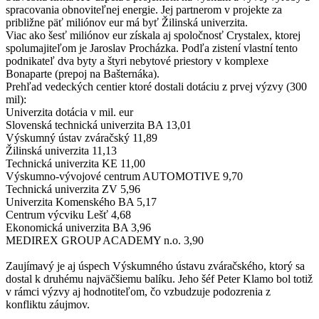
spracovania obnoviteľnej energie. Jej partnerom v projekte za
približne päť miliónov eur má byť Žilinská univerzita.
Viac ako šesť miliónov eur získala aj spoločnosť Crystalex, ktorej
spolumajiteľom je Jaroslav Procházka. Podľa zistení vlastní tento
podnikateľ dva byty a štyri nebytové priestory v komplexe
Bonaparte (prepoj na Bašternáka).
Prehľad vedeckých centier ktoré dostali dotáciu z prvej výzvy (300
mil):
Univerzita dotácia v mil. eur
Slovenská technická univerzita BA 13,01
Výskumný ústav zváračský 11,89
Žilinská univerzita 11,13
Technická univerzita KE 11,00
Výskumno-vývojové centrum AUTOMOTIVE 9,70
Technická univerzita ZV 5,96
Univerzita Komenského BA 5,17
Centrum výcviku Lešť 4,68
Ekonomická univerzita BA 3,96
MEDIREX GROUP ACADEMY n.o. 3,90
Zaujímavý je aj úspech Výskumného ústavu zváračského, ktorý sa
dostal k druhému najväčšiemu balíku. Jeho šéf Peter Klamo bol totiž
v rámci výzvy aj hodnotiteľom, čo vzbudzuje podozrenia z
konfliktu záujmov.