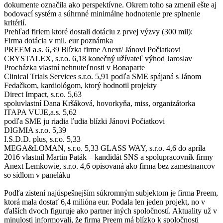
dokumente označila ako perspektívne. Okrem toho sa zmenil ešte aj
bodovací systém a súhrnné minimálne hodnotenie pre splnenie
kritérií.
Prehľad firiem ktoré dostali dotáciu z prvej výzvy (300 mil):
Firma dotácia v mil. eur poznámka
PREEM a.s. 6,39 Blízka firme Anext/ Jánovi Počiatkovi
CRYSTALEX, s.r.o. 6,18 konečný užívateľ výhod Jaroslav
Procházka vlastní nehnuteľnosti v Bonaparte
Clinical Trials Services s.r.o. 5,91 podľa SME spájaná s Jánom
Fedačkom, kardiológom, ktorý hodnotil projekty
Direct Impact, s.r.o. 5,63
spoluvlastní Dana Kršáková, hovorkyňa, miss, organizátorka
ITAPA VUJE,a.s. 5,62
podľa SME ju riadia ľudia blízki Jánovi Počiatkovi
DIGMIA s.r.o. 5,39
I.S.D.D. plus, s.r.o. 5,33
MEGA&LOMAN, s.r.o. 5,33 GLASS WAY, s.r.o. 4,6 do apríla
2016 vlastnil Martin Paták – kandidát SNS a spolupracovník firmy
Anext Lemkowie, s.r.o. 4,6 opisovaná ako firma bez zamestnancov
so sídlom v paneláku
Podľa zistení najúspešnejším súkromným subjektom je firma Preem,
ktorá mala dostať 6,4 milióna eur. Podala len jeden projekt, no v
ďalších dvoch figuruje ako partner iných spoločností. Aktuality už v
minulosti informovali, že firma Preem má blízko k spoločnosti