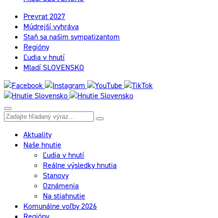
Prevrat 2027
Múdrejší vyhráva
Staň sa našim sympatizantom
Regióny
Ľudia v hnutí
Mladí SLOVENSKO
Aktuality
Naše hnutie
Ľudia v hnutí
Reálne výsledky hnutia
Stanovy
Oznámenia
Na stiahnutie
Komunálne voľby 2026
Regióny