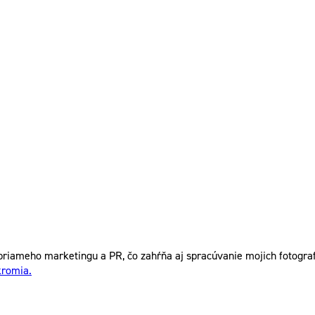
riameho marketingu a PR, čo zahŕňa aj spracúvanie mojich fotografi
kromia.