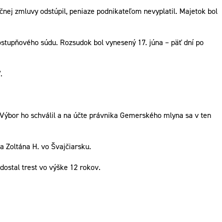
nej zmluvy odstúpil, peniaze podnikateľom nevyplatil. Majetok bol
stupňového súdu. Rozsudok bol vynesený 17. júna – päť dní po
.
Výbor ho schválil a na účte právnika Gemerského mlyna sa v ten
a Zoltána H. vo Švajčiarsku.
dostal trest vo výške 12 rokov.