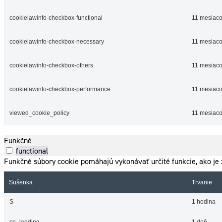
cookielawinfo-checkbox-functional
11 mesiac
cookielawinfo-checkbox-necessary
11 mesiac
cookielawinfo-checkbox-others
11 mesiac
cookielawinfo-checkbox-performance
11 mesiac
viewed_cookie_policy
11 mesiac
Funkčné
functional
Funkčné súbory cookie pomáhajú vykonávať určité funkcie, ako je z
Sušenka
Trvanie
S
1 hodina