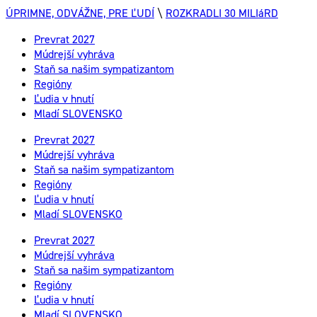
ÚPRIMNE, ODVÁŽNE, PRE ĽUDÍ
\
ROZKRADLI 30 MILIáRD
Prevrat 2027
Múdrejší vyhráva
Staň sa našim sympatizantom
Regióny
Ľudia v hnutí
Mladí SLOVENSKO
Prevrat 2027
Múdrejší vyhráva
Staň sa našim sympatizantom
Regióny
Ľudia v hnutí
Mladí SLOVENSKO
Prevrat 2027
Múdrejší vyhráva
Staň sa našim sympatizantom
Regióny
Ľudia v hnutí
Mladí SLOVENSKO