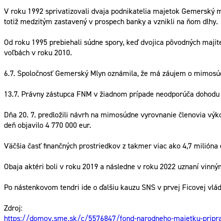
V roku 1992 sprivatizovali dvaja podnikatelia majetok Gemerský m
totiž medzitým zastavený v prospech banky a vznikli na ňom dlhy.
Od roku 1995 prebiehali súdne spory, keď dvojica pôvodných majit
voľbách v roku 2010.
6.7. Spoločnosť Gemerský Mlyn oznámila, že má záujem o mimosúd
13.7. Právny zástupca FNM v žiadnom prípade neodporúča dohodu u
Dňa 20. 7. predložili návrh na mimosúdne vyrovnanie členovia vý
deň objavilo 4 770 000 eur.
Väčšia časť finančných prostriedkov z takmer viac ako 4,7 milióna
Obaja aktéri boli v roku 2019 a následne v roku 2022 uznaní vinným
Po nástenkovom tendri ide o ďalšiu kauzu SNS v prvej Ficovej vláde,
Zdroj:
https://domov.sme.sk/c/5576847/fond-narodneho-majetku-pripravi