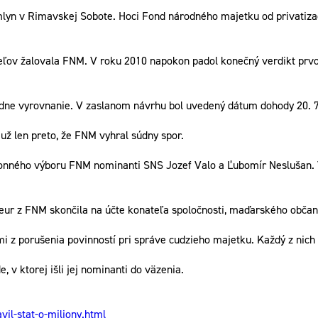
lyn v Rimavskej Sobote. Hoci Fond národného majetku od privatizač
eľov žalovala FNM. V roku 2010 napokon padol konečný verdikt prvo
ne vyrovnanie. V zaslanom návrhu bol uvedený dátum dohody 20. 7
ž len preto, že FNM vyhral súdny spor.
konného výboru FNM nominanti SNS Jozef Valo a Ľubomír Neslušan. 
 eur z FNM skončila na účte konateľa spoločnosti, maďarského občan
i z porušenia povinností pri správe cudzieho majetku. Každý z nich 
 v ktorej išli jej nominanti do väzenia.
l-stat-o-miliony.html