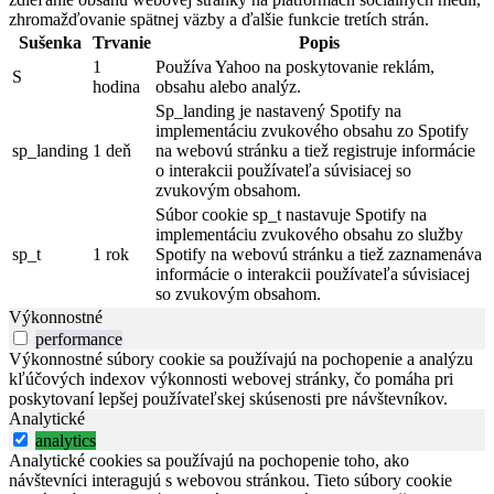
zhromažďovanie spätnej väzby a ďalšie funkcie tretích strán.
Sušenka
Trvanie
Popis
1
Používa Yahoo na poskytovanie reklám,
S
hodina
obsahu alebo analýz.
Sp_landing je nastavený Spotify na
implementáciu zvukového obsahu zo Spotify
sp_landing
1 deň
na webovú stránku a tiež registruje informácie
o interakcii používateľa súvisiacej so
zvukovým obsahom.
Súbor cookie sp_t nastavuje Spotify na
implementáciu zvukového obsahu zo služby
sp_t
1 rok
Spotify na webovú stránku a tiež zaznamenáva
informácie o interakcii používateľa súvisiacej
so zvukovým obsahom.
Výkonnostné
performance
Výkonnostné súbory cookie sa používajú na pochopenie a analýzu
kľúčových indexov výkonnosti webovej stránky, čo pomáha pri
poskytovaní lepšej používateľskej skúsenosti pre návštevníkov.
Analytické
analytics
Analytické cookies sa používajú na pochopenie toho, ako
návštevníci interagujú s webovou stránkou. Tieto súbory cookie