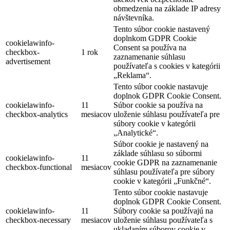
obmedzenia na základe IP adresy
návštevníka.
Tento súbor cookie nastavený
doplnkom GDPR Cookie
cookielawinfo-
Consent sa používa na
checkbox-
1 rok
zaznamenanie súhlasu
advertisement
používateľa s cookies v kategórii
„Reklama“.
Tento súbor cookie nastavuje
doplnok GDPR Cookie Consent.
cookielawinfo-
11
Súbor cookie sa používa na
checkbox-analytics
mesiacov
uloženie súhlasu používateľa pre
súbory cookie v kategórii
„Analytické“.
Súbor cookie je nastavený na
základe súhlasu so súbormi
cookielawinfo-
11
cookie GDPR na zaznamenanie
checkbox-functional
mesiacov
súhlasu používateľa pre súbory
cookie v kategórii „Funkčné“.
Tento súbor cookie nastavuje
doplnok GDPR Cookie Consent.
cookielawinfo-
11
Súbory cookie sa používajú na
checkbox-necessary
mesiacov
uloženie súhlasu používateľa s
ukladaním súborov cookie v