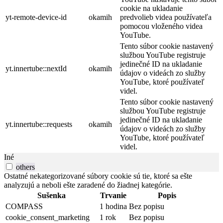
cookie na ukladanie
yt-remote-device-id
okamih
predvolieb videa používateľa
pomocou vloženého videa
YouTube.
Tento súbor cookie nastavený
službou YouTube registruje
jedinečné ID na ukladanie
yt.innertube::nextId
okamih
údajov o videách zo služby
YouTube, ktoré používateľ
videl.
Tento súbor cookie nastavený
službou YouTube registruje
jedinečné ID na ukladanie
yt.innertube::requests
okamih
údajov o videách zo služby
YouTube, ktoré používateľ
videl.
Iné
others
Ostatné nekategorizované súbory cookie sú tie, ktoré sa ešte
analyzujú a neboli ešte zaradené do žiadnej kategórie.
Sušenka
Trvanie
Popis
COMPASS
1 hodina
Bez popisu
cookie_consent_marketing
1 rok
Bez popisu