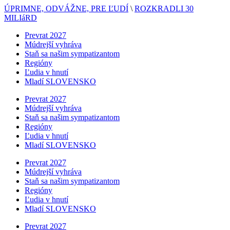
ÚPRIMNE, ODVÁŽNE, PRE ĽUDÍ
\
ROZKRADLI 30
MILIáRD
Prevrat 2027
Múdrejší vyhráva
Staň sa našim sympatizantom
Regióny
Ľudia v hnutí
Mladí SLOVENSKO
Prevrat 2027
Múdrejší vyhráva
Staň sa našim sympatizantom
Regióny
Ľudia v hnutí
Mladí SLOVENSKO
Prevrat 2027
Múdrejší vyhráva
Staň sa našim sympatizantom
Regióny
Ľudia v hnutí
Mladí SLOVENSKO
Prevrat 2027