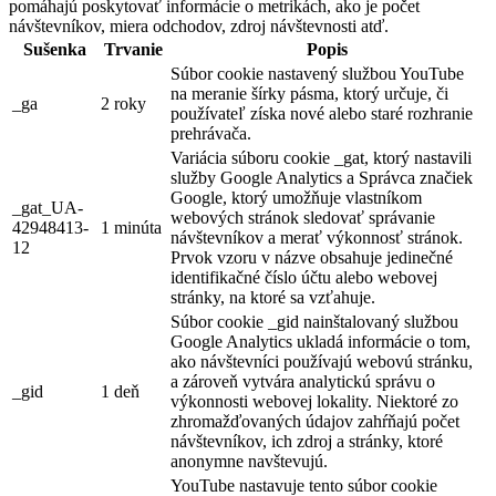
pomáhajú poskytovať informácie o metrikách, ako je počet
návštevníkov, miera odchodov, zdroj návštevnosti atď.
Sušenka
Trvanie
Popis
Súbor cookie nastavený službou YouTube
na meranie šírky pásma, ktorý určuje, či
_ga
2 roky
používateľ získa nové alebo staré rozhranie
prehrávača.
Variácia súboru cookie _gat, ktorý nastavili
služby Google Analytics a Správca značiek
Google, ktorý umožňuje vlastníkom
_gat_UA-
webových stránok sledovať správanie
42948413-
1 minúta
návštevníkov a merať výkonnosť stránok.
12
Prvok vzoru v názve obsahuje jedinečné
identifikačné číslo účtu alebo webovej
stránky, na ktoré sa vzťahuje.
Súbor cookie _gid nainštalovaný službou
Google Analytics ukladá informácie o tom,
ako návštevníci používajú webovú stránku,
a zároveň vytvára analytickú správu o
_gid
1 deň
výkonnosti webovej lokality. Niektoré zo
zhromažďovaných údajov zahŕňajú počet
návštevníkov, ich zdroj a stránky, ktoré
anonymne navštevujú.
YouTube nastavuje tento súbor cookie