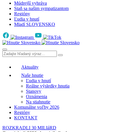
Múdrejší vyhráva
Staň sa našim sympatizantom
Regióny
Ľudia v hnutí
Mladí SLOVENSKO
Aktuality
Naše hnutie
Ľudia v hnutí
Reálne výsledky hnutia
Stanovy
Oznámenia
Na stiahnutie
Komunálne voľby 2026
Regióny
KONTAKT
ROZKRADLI 30 MILIáRD