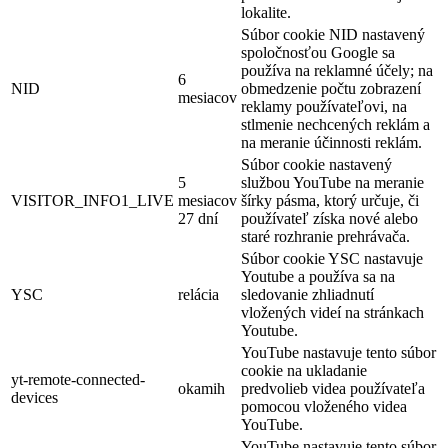
lokalite.
Súbor cookie NID nastavený
spoločnosťou Google sa
používa na reklamné účely; na
6
NID
obmedzenie počtu zobrazení
mesiacov
reklamy používateľovi, na
stlmenie nechcených reklám a
na meranie účinnosti reklám.
Súbor cookie nastavený
5
službou YouTube na meranie
VISITOR_INFO1_LIVE
mesiacov
šírky pásma, ktorý určuje, či
27 dní
používateľ získa nové alebo
staré rozhranie prehrávača.
Súbor cookie YSC nastavuje
Youtube a používa sa na
YSC
relácia
sledovanie zhliadnutí
vložených videí na stránkach
Youtube.
YouTube nastavuje tento súbor
cookie na ukladanie
yt-remote-connected-
okamih
predvolieb videa používateľa
devices
pomocou vloženého videa
YouTube.
YouTube nastavuje tento súbor