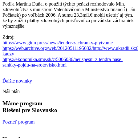
Podľa Martina Daňa, o použití týchto peňazí rozhodovalo Min.
zdravotníctva s ministrom Valentovičom a Ministerstvo financií ( Ján
Počiatek) po voľbách 2006. A sumu 23,3mil.€ mohli ušetriť aj tým,
že by znížili platby zdravotných poisťovní za prevádzku záchraniek
výraznejšie.
Zdroj:
https://www.ginn.press/news/tender-zachranky-plytvanie
https://web.archive.org/web/20120511195032/http://www.ukradli.sk:
kauzy
https://ekonomika.sme.sk/c/5006036/neuspesni-z-tendra-nase-
sanitky-pojdu-na-srotovisko.html
Ďalšie novinky
Náš plán
Máme program
Riešení pre Slovensko
Pozrieť program