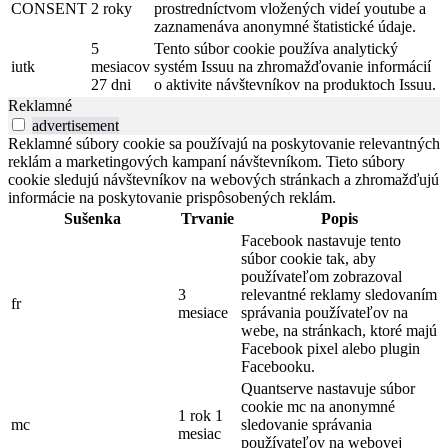
CONSENT
2 roky
prostredníctvom vložených videí youtube a
zaznamenáva anonymné štatistické údaje.
5
Tento súbor cookie používa analytický
iutk
mesiacov
systém Issuu na zhromažďovanie informácií
27 dni
o aktivite návštevníkov na produktoch Issuu.
Reklamné
advertisement
Reklamné súbory cookie sa používajú na poskytovanie relevantných
reklám a marketingových kampaní návštevníkom. Tieto súbory
cookie sledujú návštevníkov na webových stránkach a zhromažďujú
informácie na poskytovanie prispôsobených reklám.
Sušenka
Trvanie
Popis
Facebook nastavuje tento
súbor cookie tak, aby
používateľom zobrazoval
3
relevantné reklamy sledovaním
fr
mesiace
správania používateľov na
webe, na stránkach, ktoré majú
Facebook pixel alebo plugin
Facebooku.
Quantserve nastavuje súbor
cookie mc na anonymné
1 rok 1
mc
sledovanie správania
mesiac
používateľov na webovej