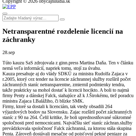
Copyright © 2026 obycajniludia.sk
Netransparentné rozdelenie licencií na
záchranky
28.
sep
Túto kauzu SaS zdrojovala z ginn.press Martina Daňa. Ten v článku
nemá veľa informácií, napriek tomu, stojí za úvahu.
Kauza presahuje aj do vlády SDKÚ za ministra Rudolfa Zajaca v
r.2005, ktorý cez tender na licencie záchrannej služby rozšíril počet
záchranných staníc netransparentne, zmiernil podmienky tendra,
takže prakticky sa mohol dostať k licencii hocikto. A boli to najmä
firmy Penty a dánskej Falck, siahajúce až k J.Širokému, tiež poradcu
ministra Zajaca I.Balážiho, či blízke SMK.
Firmy, ktoré sa dostali k licenciám, tak vtedy obsadili 264
výjazdových bodov na Slovensku. Zajac rozšíril počet záchranných
staníc z 90 na 264. Čelil kritike, že boli uprednostňované súkromné
spoločnosti pred nemocnicami. Najväčšiu sieť staníc záchran.služby
prevádzkovala spoločnosť Falck záchranná, za ktorou stála skupina
Penta. Zároveň dostávali mesačne od poisťovní pekné peniaze za