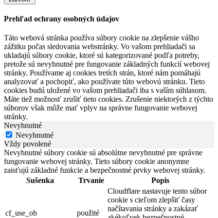
Prehľad ochrany osobných údajov
Táto webová stránka používa súbory cookie na zlepšenie vášho
zážitku počas sledovania webstránky. Vo vašom prehliadači sa
ukladajú súbory cookie, ktoré sú kategorizované podľa potreby,
pretože sú nevyhnutné pre fungovanie základných funkcií webovej
stránky. Používame aj cookies tretích strán, ktoré nám pomáhajú
analyzovať a pochopiť, ako používate túto webovú stránku. Tieto
cookies budú uložené vo vašom prehliadači iba s vaším súhlasom.
Máte tiež možnosť zrušiť tieto cookies. Zrušenie niektorých z týchto
súborov však môže mať vplyv na správne fungovanie webovej
stránky.
Nevyhnutné
Nevyhnutné
Vždy povolené
Nevyhnutné súbory cookie sú absolútne nevyhnutné pre správne
fungovanie webovej stránky. Tieto súbory cookie anonymne
zaisťujú základné funkcie a bezpečnostné prvky webovej stránky.
Sušenka
Trvanie
Popis
Cloudflare nastavuje tento súbor
cookie s cieľom zlepšiť časy
načítavania stránky a zakázať
cf_use_ob
použité
akékoľvek bezpečnostné