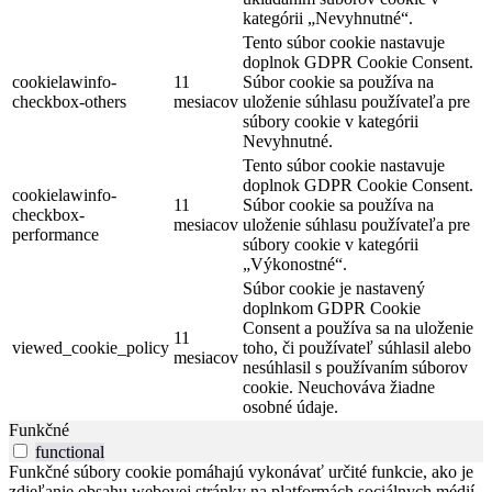
kategórii „Nevyhnutné“.
Tento súbor cookie nastavuje
doplnok GDPR Cookie Consent.
cookielawinfo-
11
Súbor cookie sa používa na
checkbox-others
mesiacov
uloženie súhlasu používateľa pre
súbory cookie v kategórii
Nevyhnutné.
Tento súbor cookie nastavuje
doplnok GDPR Cookie Consent.
cookielawinfo-
11
Súbor cookie sa používa na
checkbox-
mesiacov
uloženie súhlasu používateľa pre
performance
súbory cookie v kategórii
„Výkonostné“.
Súbor cookie je nastavený
doplnkom GDPR Cookie
Consent a používa sa na uloženie
11
viewed_cookie_policy
toho, či používateľ súhlasil alebo
mesiacov
nesúhlasil s používaním súborov
cookie. Neuchováva žiadne
osobné údaje.
Funkčné
functional
Funkčné súbory cookie pomáhajú vykonávať určité funkcie, ako je
zdieľanie obsahu webovej stránky na platformách sociálnych médií,