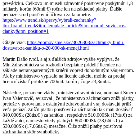
prevádzku. Celkovo im museli zdravotné poisťovne poskytnúť 1,8
miliardy korún (60mil.€) ročne len na základné platby. Ďalšie
peniaze si od poisťovní účtovali za kilometre.
https://www.trend.sk/spravy/vybrali-zachranky?
itm_brand=trend&itm_template=article&itm_modul=suviciace-
clanky&itm_position=1
Čítajte viac:
https://domov.sme.sk/c/3026303/zachranky-budu-
dostavat-za-sanitku-o-20-000-sk-menej.html
Martin Daňo tvrdí, a aj z ďalších zdrojov vyššie vyplýva, že
Min.Zdravotníctva sa rozhodlo bezplatne prideliť licenice na
základe netransparentných kritérií vopred dohodnutým záujemcom.
Ak by ministerstvo vypísalo na licenie aukciu, mohlo za predaj
licencií získať približne 700mil. korún , čo je 23,3mil.€.
Následne, po zmene vlády , minister zdravotníctva, nominant Smeru
Ivan Valentovič, avizoval , že ministerstvo záchrankam zníži platby,
pretože v porovnaní s ostatnými zdravotníkmi vraj dostávajú príliš
veľa peňazí. Znížil platbu poisťovní a záchranári tak mali dostávať
840.000Sk (28tis.€ ) za sanitku , respektíve 510.000Sk (17tis.€) za
každé auto, namiesto vtedy platných 860.000Sk (28,66tis.€) a
530.000Sk (17,66tis.€) mesačne. Čiže znížil platby poisťovní
záchrankam skôr symbolicky.