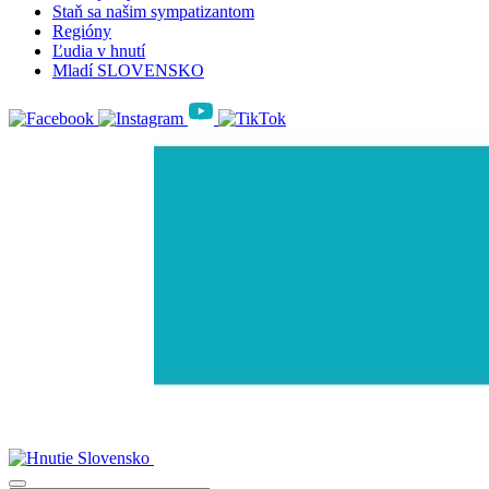
Staň sa našim sympatizantom
Regióny
Ľudia v hnutí
Mladí SLOVENSKO