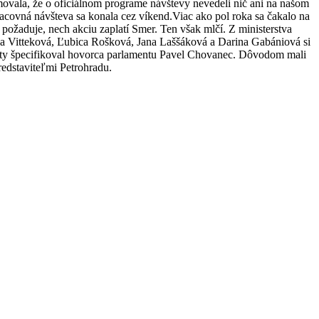
movala, že o oficiálnom programe návštevy nevedeli nič ani na našom
racovná návšteva sa konala cez víkend.Viac ako pol roka sa čakalo na
 požaduje, nech akciu zaplatí Smer. Ten však mlčí. Z ministerstva
a Vitteková, Ľubica Rošková, Jana Laššáková a Darina Gabániová si
cesty špecifikoval hovorca parlamentu Pavel Chovanec. Dôvodom mali
edstaviteľmi Petrohradu.