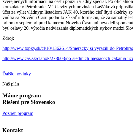
zverejnených informácií na cestu použili vládny špeciál. Po oficiál
konzuláte v Petrohrade. V Televíznych novinách Laššáková pripustila,
účet za výlet vládnym lietadlom JAK 40, ktorého cieľ štyri aktérky s
vnútra sa Novému Času podarilo získať informáciu, že za samotný l
pritom v septembri pred kamerou Nového Času ani nevedeli spomenúť, 
byť oslavy 20. výročia nadviazania diplomatických stykov medzi Slo
Zdroj:
http://www.topky.sk/cl/10/1362614/Smeracky-si-vyrazili-do-Petrohr
http://www.cas.sk/clanok/278603/po-siedmich-mesiacoch-cakania-uce
Ďalšie novinky
Náš plán
Máme program
Riešení pre Slovensko
Pozrieť program
Kontakt