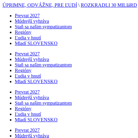
ÚPRIMNE, ODVÁŽNE, PRE ĽUDÍ
\
ROZKRADLI 30 MILIáRD
Prevrat 2027
Múdrejší vyhráva
Staň sa našim sympatizantom
Regióny
Ľudia v hnutí
Mladí SLOVENSKO
Prevrat 2027
Múdrejší vyhráva
Staň sa našim sympatizantom
Regióny
Ľudia v hnutí
Mladí SLOVENSKO
Prevrat 2027
Múdrejší vyhráva
Staň sa našim sympatizantom
Regióny
Ľudia v hnutí
Mladí SLOVENSKO
Prevrat 2027
Múdrejší vyhráva