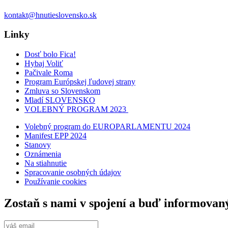
kontakt@hnutieslovensko.sk
Linky
Dosť bolo Fica!
Hybaj Voliť
Pačivale Roma
Program Európskej ľudovej strany
Zmluva so Slovenskom
Mladí SLOVENSKO
VOLEBNÝ PROGRAM 2023
Volebný program do EUROPARLAMENTU 2024
Manifest EPP 2024
Stanovy
Oznámenia
Na stiahnutie
Spracovanie osobných údajov
Používanie cookies
Zostaň s nami v spojení a buď informovan