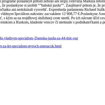
nom programe poslankýň pritom nebolo ani stopy.Televízia Markíza infor
 že poslankyne si urobili “”babskú jazdu””. Zaujímavé pritom je, že p
počiatku ani nedokázali vysvetliť. Expredseda parlamentu Richard Sulík
et vládnym špeciálom nakoniec zacvakáme 12 908,77 €.Poslankyne Ann
s kým sa na trojdňovej služobnej ceste stretli. Po ich návrate účel 
venskom a Ruskom, kladenie vencov či stretnutie s podnikateľkami a pr
adu-vladnym-specialom–Damska-jazda-za-44-tisic-eur
t-za-let-specialom-styroch-smeracok.html