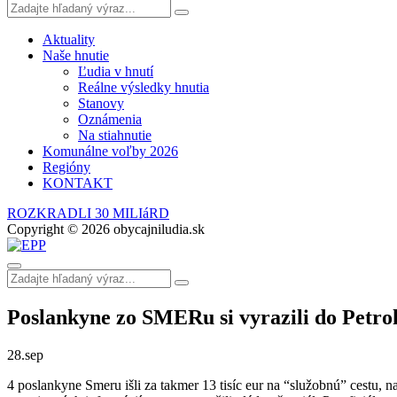
Aktuality
Naše hnutie
Ľudia v hnutí
Reálne výsledky hnutia
Stanovy
Oznámenia
Na stiahnutie
Komunálne voľby 2026
Regióny
KONTAKT
ROZKRADLI 30 MILIáRD
Copyright © 2026 obycajniludia.sk
Poslankyne zo SMERu si vyrazili do Petr
28.
sep
4 poslankyne Smeru išli za takmer 13 tisíc eur na “služobnú” cestu, n