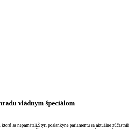
ohradu vládnym špeciálom
a ktorú sa nepamätali.Štyri poslankyne parlamentu sa aktuálne zúčastni